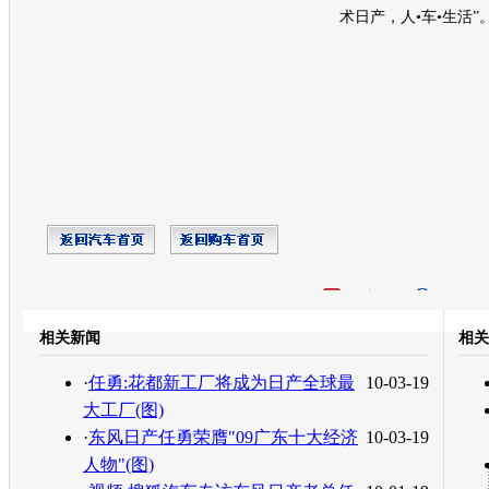
术
日产
，人•车•生活”
开心网
人人网
豆瓣
相关新闻
相关
转发至：
·
任勇:花都新工厂将成为日产全球最
10-03-19
大工厂(图)
·
东风日产任勇荣膺"09广东十大经济
10-03-19
人物"(图)