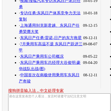
·
视频:搜狐汽车专访东风日产老总任
10-01-19
勇
·
专访任勇:东风日产体系竞争力无法
10-01-18
复制
·
上海通用别克新君越、东风日产任
09-12-15
勇荣膺大奖
·
东风日产任勇:雷诺-日产的东方救星
09-12-11
·
7月乘用车高温不退 东风日产跃进三
09-08-07
甲
·
东风日产乘用车公司概况
09-05-22
·
东风日产乘用车总经理大谷俊明:豪
09-04-20
华战队出战(图)
·
中国首次在南极使用乘用车东风日
08-12-11
产奇骏
搜狗拼音输入法，中文处理专家