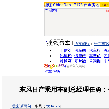
搜狐
ChinaRen
17173
焦点房地
产
搜狗
实用工具
汽车频道
>
汽车评
工信部
汽车图
汽车报
汽
油耗
片
价
汽车经
违章查
车型对
团
销商
询
比
搜狗浏
图片欣
单词翻
车
览器
赏
译
汽车壁纸
东风日产乘用车副总经理任勇：
[
我来说两句
] [字号：
大
中
小
]