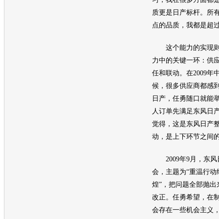
质更是
日产
标杆。所
点的品质，我都是超过
这个能力的实现则
力中的关键一环：供
任和联动。在2009
候，很多供应商都感
日产
，任勇随口就能
人订单先满足
东风日
觉得，这是
东风日产
动，是上下环节之间
2009年9月，
东风
会，主题为“重温行动
煌”，把问题全部抛出
改正。任勇希望，在
会存在一些机会主义