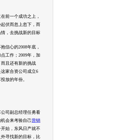
在前一个成功之上，
势起伏而忽上忽下，而
热情，去挑战新的目标
信心的2008年底，
点工作；2009年，加
，而且还有新的挑战
是这家合资公司成立6
车
投放的年份。
车公司副总经理任勇看
的机会来考验自己
营销
一开始，
东风日产
就不
之外寻找新的目标，比