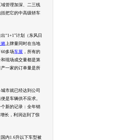
区域管理加深、二三线
包括把它的中高级轿车
出“1+1”计划（
东风日
天籁
上牌量同时在当地
60多场
车展
，所有的
台和现场成交量都是第
日产
一家的订单量是所
多城市就已经达到公司
后便是车辆供不应求。
一个新的记录：全年销
0%的增长，利润达到了惊
内1.6升以下车型被