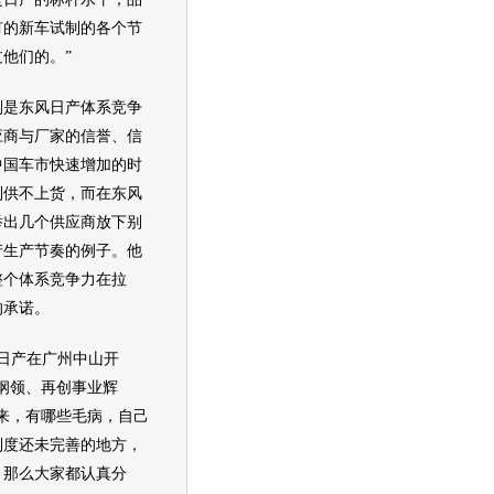
有的
新车
试制的各个节
他们的。”
是
东风日产
体系竞争
应商与厂家的信誉、信
年中国车市快速增加的时
到供不上货，而在
东风
举出几个供应商放下别
产
生产节奏的例子。他
整个体系竞争力在拉
的承诺。
日产
在广州中山开
纲领、再创事业辉
来，有哪些毛病，自己
制度还未完善的地方，
，那么大家都认真分