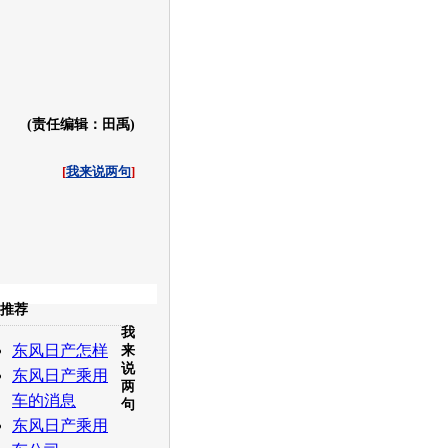
。
(责任编辑：田禹)
[
我来说两句
]
收起
推荐
我
白社会
百度i贴吧
东风日产怎样
来
说
东风日产乘用
两
车的消息
句
东风日产乘用