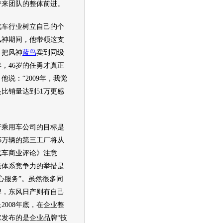
带来团队的整体前进。
车行业树立自己的个
风神期间，他带领这支
，把风神
蓝鸟
卖到同级
年，46岁的任勇才真正
说：“2009年，我觉
比销量达到51万更感
产
乘用车公司的目标是
25万辆的第三工厂将从
《汽车商业评论》注意
造体系竞争力的举措是
心服务”。虽然很多同
牌，
东风日产
则有自己
2008年底，在企业整
发布的是企业品牌“技