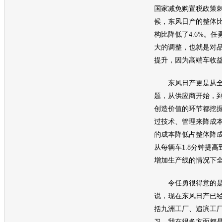
国家减免购置税政策
候，
东风日产
的整体比
构比降低了4.6%。任
大的调整，也就是对
提升，因为高端车收益
东风日产
更是从
题，从供应商开始，
创造价值的环节都挖
过技术、管理来降成本
的成本降低占整体降成
从每辆车1.8分钟提高
增加生产线的情况下全
令任勇很得意的是
说，现在
东风日产
已
括九洲工厂、追滨工
习，我在很多方面都