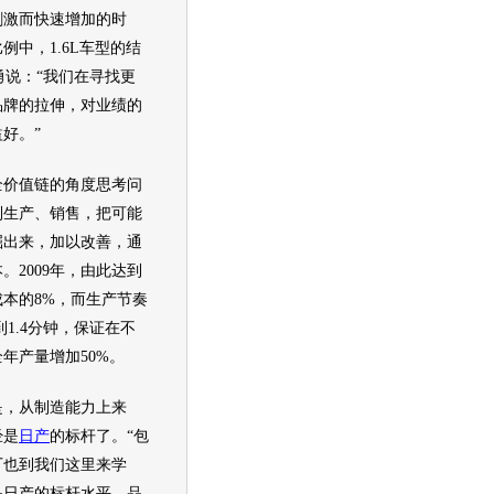
刺激而快速增加的时
例中，1.6L车型的结
勇说：“我们在寻找更
品牌的拉伸，对业绩的
好。”
全价值链的角度思考问
到生产、销售，把可能
掘出来，加以改善，通
。2009年，由此达到
本的8%，而生产节奏
到1.4分钟，保证在不
年产量增加50%。
，从制造能力上来
经是
日产
的标杆了。“包
厂也到我们这里来学
是
日产
的标杆水平，品