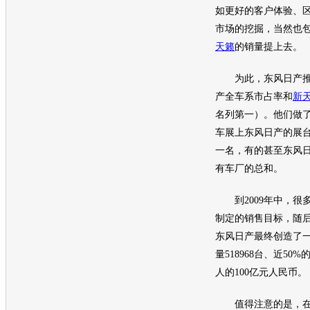
如更好的客户体验、
市场的挖掘，当然也
天籁
的销量提上去。
为此，
东风日产
推
产
全车系市占率和
新
名列第一）。他们做了
车展
上
东风日产
的展
一名，有的甚至
东风
有车厂的总和。
到2009年中，很
制定的销售目标，随
东风日产
最终创造了
量518968台、近5
人的100亿元人民币。
值得注意的是，在国