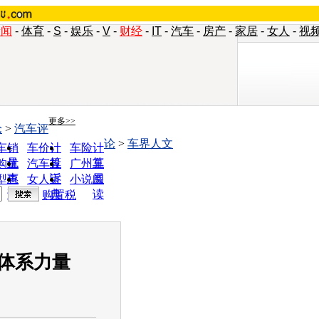
新闻
-
体育
-
S
-
娱乐
-
V
-
财经
-
IT
-
汽车
-
房产
-
家居
-
女人
-
视
更多>>
论
>
汽车评
论
>
车界人文
车销
车价计
车险计
量
算
算
购优
汽车投
广州车
惠
诉
展
型查
女人宝
小说阅
询
典
读
购置税
体系力量