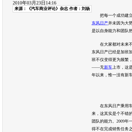
2010年03月23日14:16
来源：
《汽车商业评论》杂志
作者：刘杨
把每一个成功建立
东风日产
并未因为大
是以自身能力和团队
在大家都对未来不抱
东风日产
已经是加班加
班不仅变得更为频繁
——无
新车
上市，这
年以来，惟一没有
新
在
东风日产
乘用
来，这其实是个不错
团队的能力。2009年
得不在完成销售任务