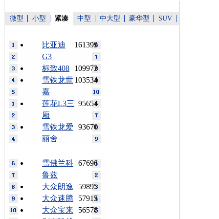
微型
小型
紧凑
中型
中大型
豪华型
SUV
比亚迪
161399
G3
标致408
109973
雪铁龙世
103534
嘉
莲花L3三
95654
厢
雪铁龙爱
93670
丽舍
雪佛兰科
67696
鲁兹
大众朗逸
59895
大众速腾
57915
大众宝来
56578