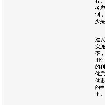
程。
考虑
制，
少是
此
建议
实施
率，
用评
的利
优质
优惠
的申
率。