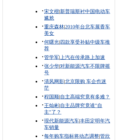
宋文楷
|
新普瑞斯衬中国电动车
尴尬
重庆森林
|
2010年台北车展香车
美女
何曙光
|
四款享受补贴中级车推
荐
管学军
|
上汽在传承路上加速
张少华
|
对新能源汽车不限牌摇
号
清风网影
|
北京限购 车企也迷
茫
程国顺
|
自主高端究竟有多难？
王灿彬
|
自主品牌究竟谁"自
主"了？
现代新能源汽车
|
丰田定明年汽
车销量
每年购车指标将动态调整
|
管欣