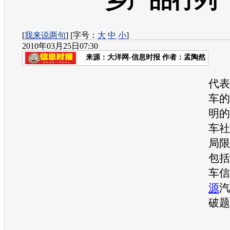
乡产品行列
[
我来说两句
] [字号：
大
中
小
]
2010年03月25日07:30
来源：
大洋网-信息时报
作者：孟陶然
纵
代表
车的
明的
车社
局限
包括
车信
源
汽
破题