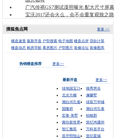
广汽传祺GS7测试谍照曝光 配大尺寸屏幕
宝沃2017还会火么，会不会重复观致之路
搜狐焦点网
更多 >>
楼盘速查
最新开盘
户型搜索
电子地图
楼盘点评
贷款计算
楼盘动态
购房导航
看房图片
户型图片
装修论坛
装修图库
热销楼盘推荐
更多>>
最新开盘
更多>>
绿地国宝21
领秀慧谷
北京方糖
澜馨墅
潮白河孔雀
绿宸万华城
国隆府
潮白河孔雀
宏泰·美墅
铂铭郡
廊坊新世界
世纪鸿通州
智汇雅苑
万科首开台
首开熙悦山
世纪星城