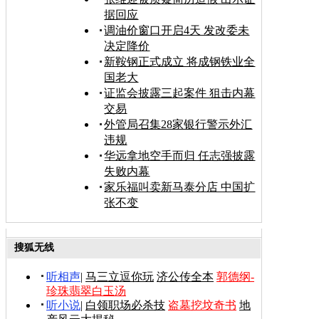
据回应
调油价窗口开启4天 发改委未
决定降价
新鞍钢正式成立 将成钢铁业全
国老大
证监会披露三起案件 狙击内幕
交易
外管局召集28家银行警示外汇
违规
华远拿地空手而归 任志强披露
失败内幕
家乐福叫卖新马泰分店 中国扩
张不变
搜狐无线
听相声
|
马三立逗你玩
济公传全本
郭德纲-
珍珠翡翠白玉汤
听小说
|
白领职场必杀技
盗墓挖坟奇书
地