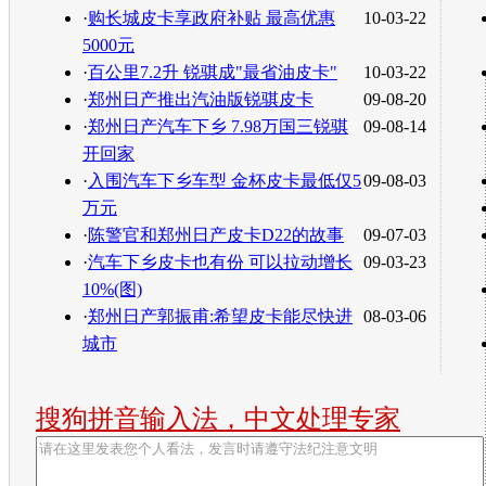
·
购长城皮卡享政府补贴 最高优惠
10-03-22
5000元
·
百公里7.2升 锐骐成"最省油皮卡"
10-03-22
·
郑州日产推出汽油版锐骐皮卡
09-08-20
·
郑州日产汽车下乡 7.98万国三锐骐
09-08-14
开回家
·
入围汽车下乡车型 金杯皮卡最低仅5
09-08-03
万元
·
陈警官和郑州日产皮卡D22的故事
09-07-03
·
汽车下乡皮卡也有份 可以拉动增长
09-03-23
10%(图)
·
郑州日产郭振甫:希望皮卡能尽快进
08-03-06
城市
搜狗拼音输入法，中文处理专家