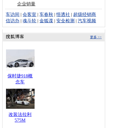
企业销量
车访间
|
会客室
|
车春秋
|
悟透社
|
超级经销商
信访办
|
魂斗轮
|
金狐谍
|
安全检测
|
汽车视频
更多 >>
保时捷918概
念车
改装法拉利
575M