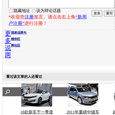
隐藏地址
设为辩论话题
*欢迎您
注册
发言。请点击右上角
“新用
户注册”
进行注册！
更
我来说两句
多
精华区
辩论区
说
两
看过该文章的人还看过
18款新车于一季度
2011年重磅中级车