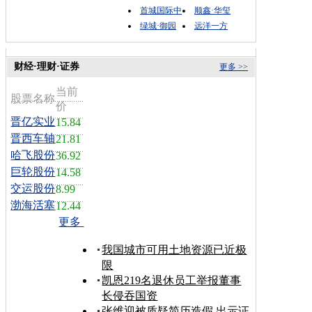
首城国际中
顺鑫·华玺
绿城·御园
远洋一方
财经·理财·证券
更多 >>
当前
股票名称
价
晋亿实业
15.84
晋西车轴
21.81
哈飞股份
36.92
巨轮股份
14.58
交运股份
8.99
渤海活塞
12.44
更多
我国城市可用土地资源已近极
限
凯恩219名退休员工举报董事
长侵吞国资
张维迎被质疑简历造假 出示证