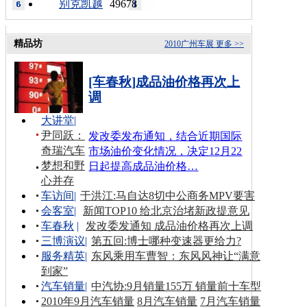
别克凯越
49678
精品坊
2010广州车展
更多 >>
[车春秋]成品油价格再次上
调
大讲堂
|
尹同跃：
发改委发布通知，结合近期国际
奇瑞汽车
市场油价变化情况，决定12月22
梦想和野
日起提高成品油价格…
心并存
车访间
|
于洪江:马自达8切中公商务MPV要害
会客室
|
新闻TOP10 给北京治堵新政提意见
车春秋
|
发改委发通知 成品油价格再次上调
三博演议
|
第五回:博士哪种变速器更给力?
服务精英
|
东风乘用车曹智：东风风神让“满意
到家”
汽车销量
|
中汽协:9月销量155万 销量前十车型
2010年9月汽车销量
8月汽车销量
7月汽车销量