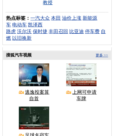
教授
热点标签：
一汽大众
本田
油价上涨
新能源
车
电动车
凯泽西
路虎
沃尔沃
保时捷
丰田召回
比亚迪
停车费
自
燃
以旧换新
搜狐汽车视频
更多 >>
逃逸投案算
上网可申请
自首
车牌
足球名宿车