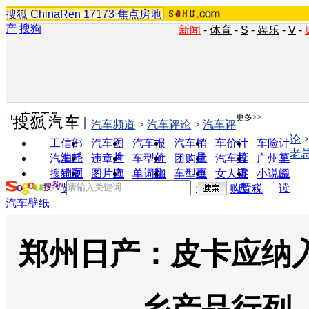
搜狐
ChinaRen
17173
焦点房地
产
搜狗
新闻
-
体育
-
S
-
娱乐
-
V
-
实用工具
更多>>
汽车频道
>
汽车评论
>
汽车评
论
工信部
汽车图
汽车报
汽车销
车价计
车险计
老
油耗
片
价
量
算
算
汽车经
违章查
车型对
团购优
汽车投
广州车
销商
询
比
惠
诉
展
搜狗浏
图片欣
单词翻
车型查
女人宝
小说阅
览器
赏
译
询
典
读
购置税
汽车壁纸
郑州日产：皮卡应纳