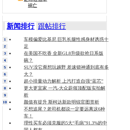
祸亡
新闻排行
跟帖排行
车模偏爱比基尼 巨乳长腿性感身材诱惑十
足
在美国不吃香 全新GL8升级欲抢日系饭
碗？
SUV没它甭想玩越野 差速锁神通到底有多
大？
超小排量动力解析 上汽打造自强“蓝芯”
更大更宜家 一汽-大众蔚领顶配版实拍解
析
颜值有提升 斯柯达新款明锐官图赏析
不想追尾？老司机都说一定要远离这6种
车！
理性买车必须克服的5大“毛病”91.3%的中
国人都有