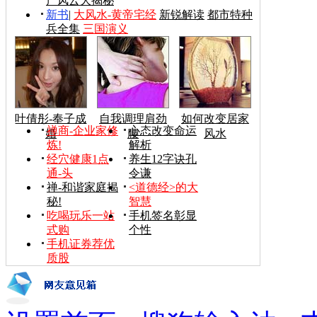
产风云大揭秘
新书
|
大风水-黄帝宅经
新锐解读
都市特种
兵全集
三国演义
叶倩彤-奉子成
自我调理肩劲
如何改变居家
禅商-企业家修
心态改变命运
婚
腰
风水
炼!
解析
经穴健康1点
养生12字诀孔
通-头
令谦
禅-和谐家庭揭
<道德经>的大
秘!
智慧
吃喝玩乐一站
手机签名彰显
式购
个性
手机证券荐优
质股