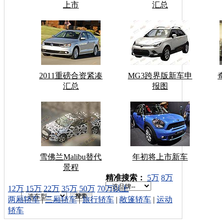
上市
汇总
2011重磅合资紧凑
MG3跨界版新车申
汇总
报图
雪佛兰Malibu替代
年初将上市新车
景程
车型搜索：
精准搜索：
5万
8万
12万
15万
22万
35万
50万
70万以上
两厢轿车
|
三厢轿车
|
旅行轿车
|
敞篷轿车
|
运动
轿车