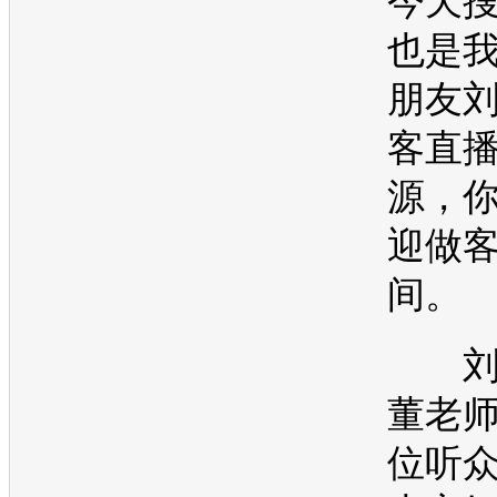
今天
也是
朋友
客直
源，
迎做
间。
刘
董老
位听