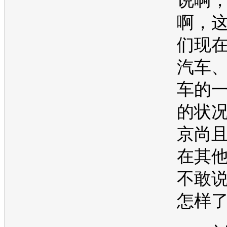
说啊
啊，
们现
汽车
车
的
的状
京尚
在其
不敢
怎样