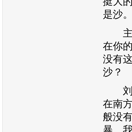
挺大
是沙
主
在你
没有
沙？
刘
在南
般没
暴，