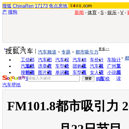
搜狐
ChinaRen
17173
焦点房地
产
搜狗
新闻
-
体育
-
S
-
娱乐
-
V
-
实用工具
更多>>
汽车频道
>
专题
>
都市吸引力
>
工信部
汽车图
汽车报
汽车销
车价计
车险计
油耗
片
价
量
算
算
汽车经
违章查
车型对
团购优
汽车投
广州车
销商
询
比
惠
诉
展
搜狗浏
图片欣
单词翻
车型查
女人宝
小说阅
览器
赏
译
询
典
读
购置税
汽车壁纸
FM101.8都市吸引力 2