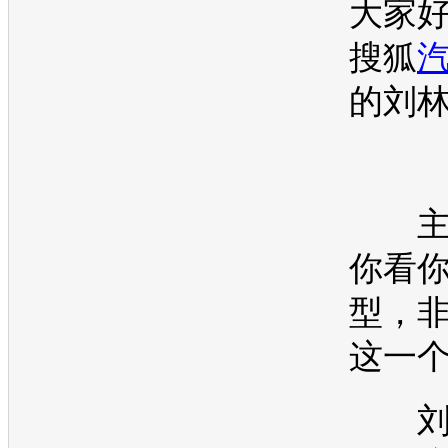
大家
搜狐
的刘
主
你看
型，
这一
刘