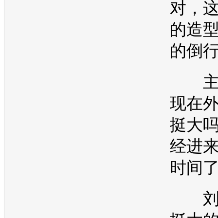
对，
的造
的倒
主
现在
挺大
经进
时间
刘