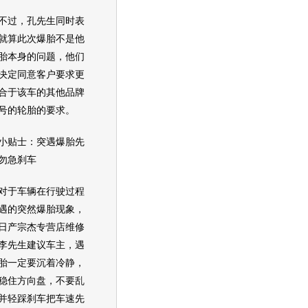
过，孔先生同时表
就算此次爆胎不是他
胎本身的问题，他们
决定同意客户要求更
合于该车的其他品牌
号的轮胎的要求。
贴士：突遇爆胎先
勿急刹车
于车辆在行驶过程
遇的突然爆胎现象，
日产宗杰专营店维修
李先生建议车主，遇
胎一定要沉着冷静，
稳住方向盘，不要乱
并轻踩刹车把车速先