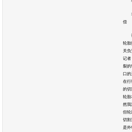
轮
非
偿
记
轮胎
关负
记者
裂的
口的
在行
的切
轮胎
然我
但轮
切割
是外