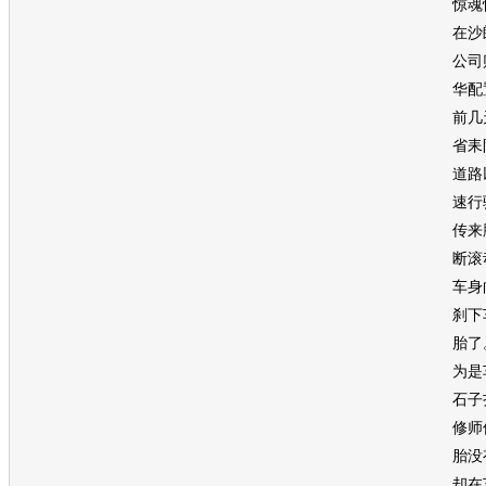
惊魂
在沙
公司
华配
前几
省耒
道路
速行
传来
断滚
车身
刹下
胎了
为是
石子
修师
胎没
却在