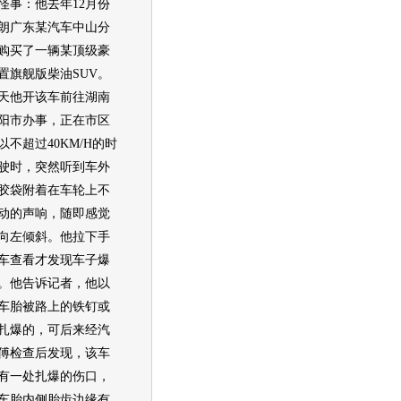
怪事：他去年12月份
朗广东某汽车中山分
购买了一辆某顶级豪
置旗舰版柴油SUV。
天他开该车前往湖南
阳市办事，正在市区
以不超过40KM/H的时
驶时，突然听到车外
胶袋附着在车轮上不
动的声响，随即感觉
向左倾斜。他拉下手
车查看才发现车子爆
。他告诉记者，他以
车胎被路上的铁钉或
扎爆的，可后来经汽
傅检查后发现，该车
有一处扎爆的伤口，
车胎内侧胎齿边缘有