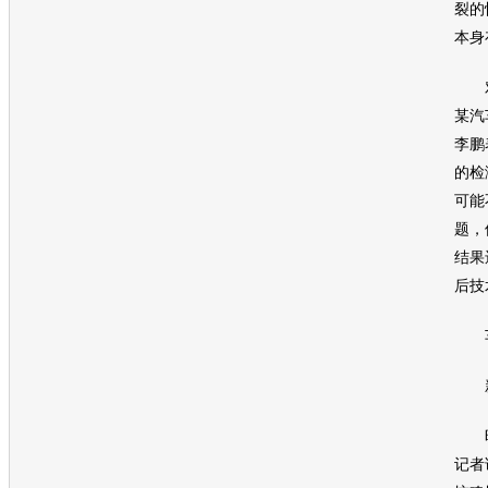
裂的
本身
对
某汽
李鹏
的检
可能
题，
结果
后技
车
新
昨
记者