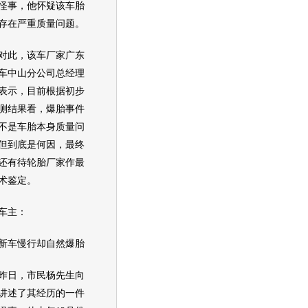
怪事，他怀疑该车胎
存在严重质量问题。
此，该车厂家广东
车中山分公司总经理
表示，目前根据初步
测结果看，爆胎事件
不是车胎本身质量问
但到底是何因，最终
还有待轮胎厂家作最
术鉴定。
主：
车慢行却自然爆胎
日，市民杨先生向
讲述了其经历的一件