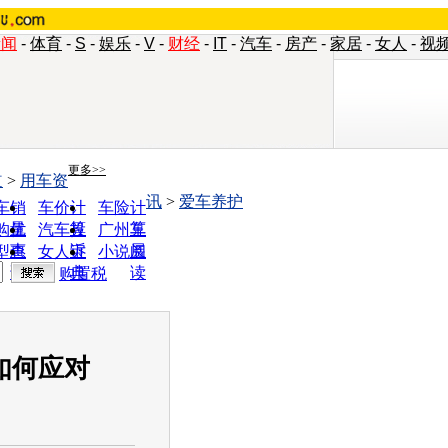
新闻
-
体育
-
S
-
娱乐
-
V
-
财经
-
IT
-
汽车
-
房产
-
家居
-
女人
-
视
更多>>
道
>
用车资
讯
>
爱车养护
车销
车价计
车险计
量
算
算
购优
汽车投
广州车
惠
诉
展
型查
女人宝
小说阅
询
典
读
购置税
如何应对