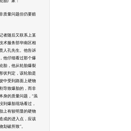
胎厂家：
质量问题但仍要赔
者随后又联系上某
技术服务部华南区相
责人孔先生。他告诉
，他仔细看过那个爆
轮胎，他从轮胎爆裂
形状判定，该轮胎是
驶中受到路面上硬物
割导致爆胎的，而非
本身的质量问题，“虽
没到爆胎现场看过，
胎上有较明显的硬物
造成的进入点，应该
物划破所致”。