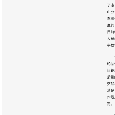
了该
山分
李鹏
生的
目前
人员
事故
但
轮胎
该轮
质量
突然
清楚
作最
定。