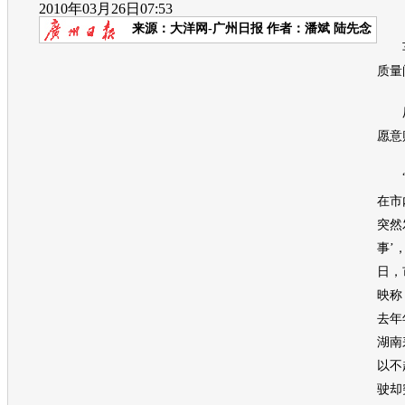
2010年03月26日07:53
来源：
大洋网-广州日报
作者：潘斌 陆先念
车
质量
厂
愿意
“刚
在市
突然
事’
日，
映称
去年
湖南
以不
驶却