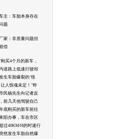
主：车胎本身存在
问题
家：非质量问题但
赔偿
买4个月的新车，
内道路上低速行驶却
发生车胎爆裂的‘怪
，让人惊魂未定！”昨
市民杨先生向记者反
，前几天他驾驶自己
年底刚买的新车前往
耒阳办事，车在市区
超过40KM/H的时速行
突然发生车胎自然爆