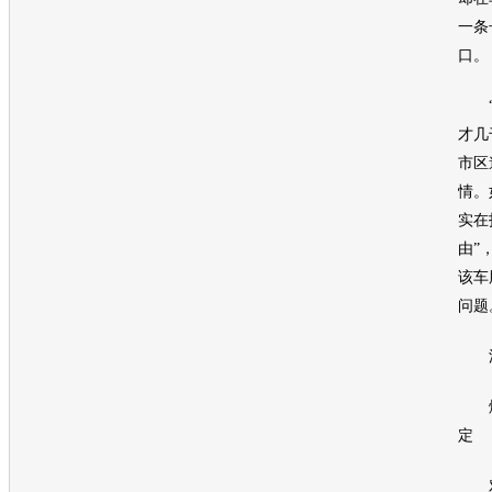
一条
口。
“
才几
市区
情。
实在
由”
该车
问题
汽
爆
定
对