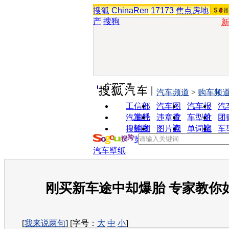
搜狐
ChinaRen
17173
焦点房地
产
搜狗
实用工具
汽车频道
>
购车频
工信部
汽车图
汽车报
汽
油耗
片
价
汽车经
违章查
车型对
团
销商
询
比
搜狗浏
图片欣
单词翻
车
览器
赏
译
汽车壁纸
刚买新车途中却爆胎 专家教你
[
我来说两句
] [字号：
大
中
小
]