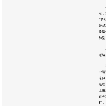
不
示，
们轮
还是
换适
和型
小
减速
对
中遭
东风
经理
上爆
首先
打，