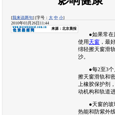
影响健康
[
我来说两句
] [字号：
大
中
小
]
2010年03月26日11:44
来源：
北京晨报
●如果常在
使用
天窗
，最
绵轻擦
天窗
滑
沙。
●每2至3个
擦
天窗
滑轨和
上橡胶保护剂
动机构和轨道
●
天窗
的玻
热能和防紫外