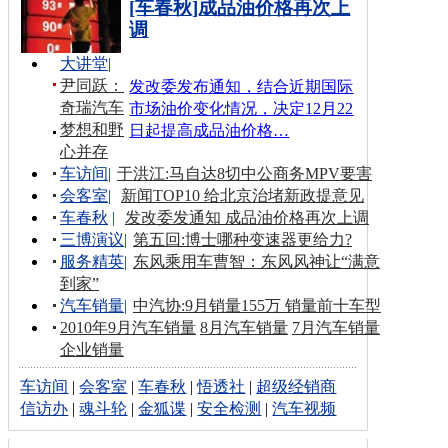
[车春秋]成品油价格再次上
调
大讲堂
|
尹同跃：
发改委发布通知，结合近期国际
奇瑞汽车
市场油价变化情况，决定12月22
梦想和野
日起提高成品油价格…
心并存
车访间
|
于洪江:马自达8切中公商务MPV要害
会客室
|
新闻TOP10 给北京治堵新政提意见
车春秋
|
发改委发通知 成品油价格再次上调
三博演议
|
第五回:博士哪种变速器更给力?
服务精英
|
东风乘用车曹智：东风风神让“满意
到家”
汽车销量
|
中汽协:9月销量155万 销量前十车型
2010年9月汽车销量
8月汽车销量
7月汽车销量
企业销量
车访间
|
会客室
|
车春秋
|
悟透社
|
超级经销商
信访办
|
魂斗轮
|
金狐谍
|
安全检测
|
汽车视频