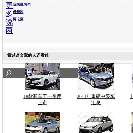
更
我来说两句
多
精华区
辩论区
说
两
看过该文章的人还看过
18款新车于一季度
2011年重磅中级车
上市
汇总