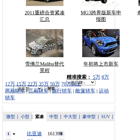
2011重磅合资紧凑
MG3跨界版新车申
汇总
报图
雪佛兰Malibu替代
年初将上市新车
景程
车型搜索：
精准搜索：
5万
8万
12万
15万
22万
35万
50万
70万以上
两厢轿车
|
三厢轿车
|
旅行轿车
|
敞篷轿车
|
运动
轿车
微型
小型
紧凑
中型
中大型
豪华型
SUV
比亚迪
161399