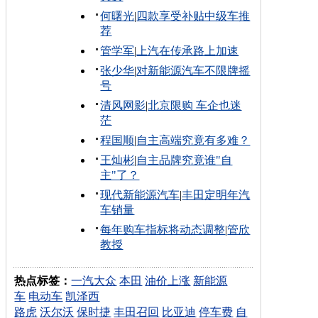
何曙光
|
四款享受补贴中级车推
荐
管学军
|
上汽在传承路上加速
张少华
|
对新能源汽车不限牌摇
号
清风网影
|
北京限购 车企也迷
茫
程国顺
|
自主高端究竟有多难？
王灿彬
|
自主品牌究竟谁"自
主"了？
现代新能源汽车
|
丰田定明年汽
车销量
每年购车指标将动态调整
|
管欣
教授
热点标签：
一汽大众
本田
油价上涨
新能源
车
电动车
凯泽西
路虎
沃尔沃
保时捷
丰田召回
比亚迪
停车费
自