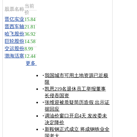
当前
股票名称
价
晋亿实业
15.84
晋西车轴
21.81
哈飞股份
36.92
巨轮股份
14.58
交运股份
8.99
渤海活塞
12.44
更多
我国城市可用土地资源已近极
限
凯恩219名退休员工举报董事
长侵吞国资
张维迎被质疑简历造假 出示证
据回应
调油价窗口开启4天 发改委未
决定降价
新鞍钢正式成立 将成钢铁业全
国老大