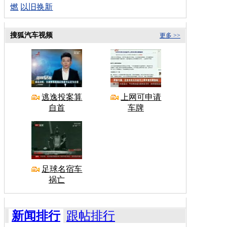
燃
以旧换新
搜狐汽车视频
更多 >>
逃逸投案算
上网可申请
自首
车牌
足球名宿车
祸亡
新闻排行
跟帖排行