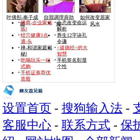
叶倩彤-奉子成
自我调理肩劲
如何改变居家
禅商-企业家修
心态改变命运
婚
腰
风水
炼!
解析
经穴健康1点
养生12字诀孔
通-头
令谦
禅-和谐家庭揭
<道德经>的大
秘!
智慧
吃喝玩乐一站
手机签名彰显
式购
个性
手机证券荐优
质股
设置首页
-
搜狗输入法
-
客服中心
-
联系方式
-
保