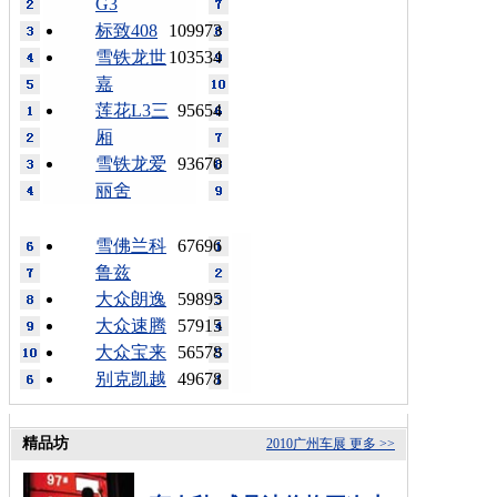
G3
标致408
109973
雪铁龙世
103534
嘉
莲花L3三
95654
厢
雪铁龙爱
93670
丽舍
雪佛兰科
67696
鲁兹
大众朗逸
59895
大众速腾
57915
大众宝来
56578
别克凯越
49678
精品坊
2010广州车展
更多 >>