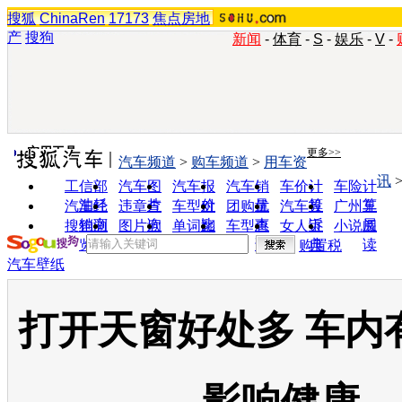
搜狐
ChinaRen
17173
焦点房地
产
搜狗
新闻
-
体育
-
S
-
娱乐
-
V
-
实用工具
更多>>
汽车频道
>
购车频道
>
用车资
讯
工信部
汽车图
汽车报
汽车销
车价计
车险计
油耗
片
价
量
算
算
汽车经
违章查
车型对
团购优
汽车投
广州车
销商
询
比
惠
诉
展
搜狗浏
图片欣
单词翻
车型查
女人宝
小说阅
览器
赏
译
询
典
读
购置税
汽车壁纸
打开天窗好处多 车内