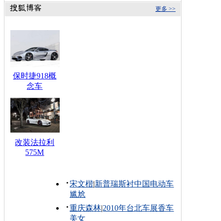
更多 >>
保时捷918概
念车
改装法拉利
575M
宋文楷
|
新普瑞斯衬中国电动车
尴尬
重庆森林
|
2010年台北车展香车
美女