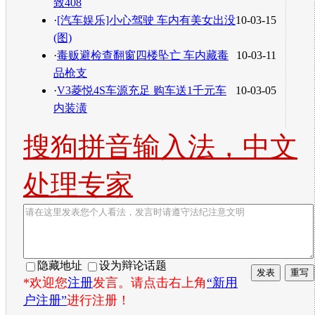
致408
·
[汽车娱乐]小心驾驶 车内有美女出没
10-03-15
(图)
·
毒贩避检查翻窗四楼坠亡 车内藏毒
10-03-11
品枪支
·
V3菱悦4S车源充足 购车送1千元车
10-03-05
内装潢
搜狗拼音输入法，中文
处理专家
隐藏地址
设为辩论话题
*欢迎您
注册
发言。请点击右上角
“新用
户注册”
进行注册！