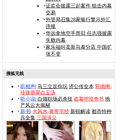
证监会披露三起案件 狙击内幕
交易
外管局召集28家银行警示外汇
违规
华远拿地空手而归 任志强披露
失败内幕
家乐福叫卖新马泰分店 中国扩
张不变
搜狐无线
听相声
|
马三立逗你玩
济公传全本
郭德纲-
珍珠翡翠白玉汤
听小说
|
白领职场必杀技
盗墓挖坟奇书
地
产风云大揭秘
新书
|
大风水-黄帝宅经
新锐解读
都市特种
兵全集
三国演义