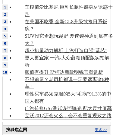
车模偏爱比基尼 巨乳长腿性感身材诱惑十
足
在美国不吃香 全新GL8升级欲抢日系饭
碗？
SUV没它甭想玩越野 差速锁神通到底有多
大？
超小排量动力解析 上汽打造自强“蓝芯”
更大更宜家 一汽-大众蔚领顶配版实拍解
析
颜值有提升 斯柯达新款明锐官图赏析
不想追尾？老司机都说一定要远离这6种
车！
理性买车必须克服的5大“毛病”91.3%的中
国人都有
广汽传祺GS7测试谍照曝光 配大尺寸屏幕
宝沃2017还会火么，会不会重复观致之路
搜狐焦点网
更多 >>