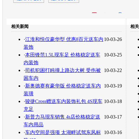
开心网
人人网
豆瓣
相关新闻
相关
转发至：
·
江淮和悦仅豪华型 优惠8百元送车内
10-03-26
装饰
·
本田锋范1.5L现车足 价格稳定送车
10-03-25
内装饰
·
司机犯困打盹撞上路边大树 受伤被
10-03-22
困车内
·
新奥德赛有豪华版 价格稳定送车内
10-03-19
装璜
·
骏捷Cross赠送车内装饰礼包 4S现车
10-03-18
充足
·
新普力马现车销售 4s店价格稳定送
10-03-17
车内用品
·
车内空间是强项 太湖畔试驾东风标
10-03-16