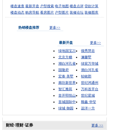
楼盘速查
最新开盘
户型搜索
电子地图
楼盘点评
贷款计算
楼盘动态
购房导航
看房图片
户型图片
装修论坛
装修图库
热销楼盘推荐
更多>>
最新开盘
更多>>
绿地国宝21
领秀慧谷
北京方糖
澜馨墅
潮白河孔雀
绿宸万华城
国隆府
潮白河孔雀
宏泰·美墅
铂铭郡
廊坊新世界
世纪鸿通州
智汇雅苑
万科首开台
首开熙悦山
世纪星城
首城国际中
顺鑫·华玺
绿城·御园
远洋一方
财经·理财·证券
更多 >>