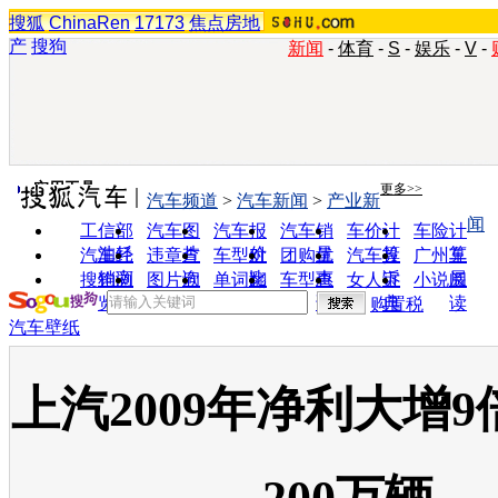
搜狐
ChinaRen
17173
焦点房地
产
搜狗
新闻
-
体育
-
S
-
娱乐
-
V
-
实用工具
更多>>
汽车频道
>
汽车新闻
>
产业新
闻
工信部
汽车图
汽车报
汽车销
车价计
车险计
油耗
片
价
量
算
算
汽车经
违章查
车型对
团购优
汽车投
广州车
销商
询
比
惠
诉
展
搜狗浏
图片欣
单词翻
车型查
女人宝
小说阅
览器
赏
译
询
典
读
购置税
汽车壁纸
上汽2009年净利大增9