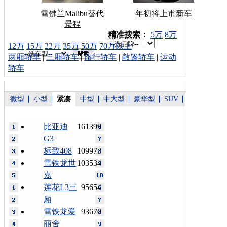
雪佛兰Malibu替代
年初将上市新车
景程
车型搜索：
精准搜索：
5万
8万
12万
15万
22万
35万
50万
70万以上
两厢轿车
|
三厢轿车
|
旅行轿车
|
敞篷轿车
|
运动
轿车
微型
小型
紧凑
中型
中大型
豪华型
SUV
比亚迪
161399
G3
标致408
109973
雪铁龙世
103534
嘉
莲花L3三
95654
厢
雪铁龙爱
93670
丽舍