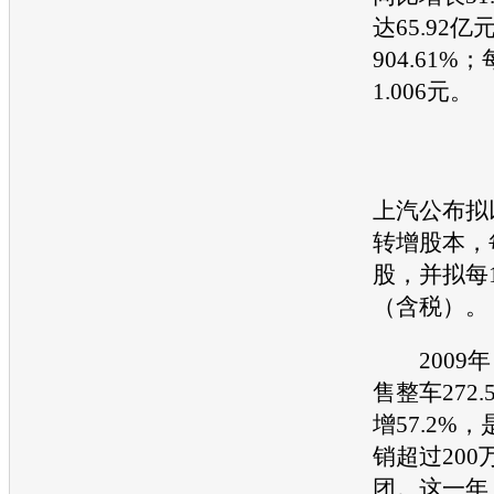
达65.92
904.61%
1.006元。
上汽公布拟
转增股本，
股，并拟每1
（含税）。
2009年
售整车272
增57.2%
销超过20
团。这一年