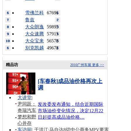
雪佛兰科
67696
鲁兹
大众朗逸
59895
大众速腾
57915
大众宝来
56578
别克凯越
49678
精品坊
2010广州车展
更多 >>
[车春秋]成品油价格再次上
调
大讲堂
|
尹同跃：
发改委发布通知，结合近期国际
奇瑞汽车
市场油价变化情况，决定12月22
梦想和野
日起提高成品油价格…
心并存
车访间
|
于洪江:马自达8切中公商务MPV要害