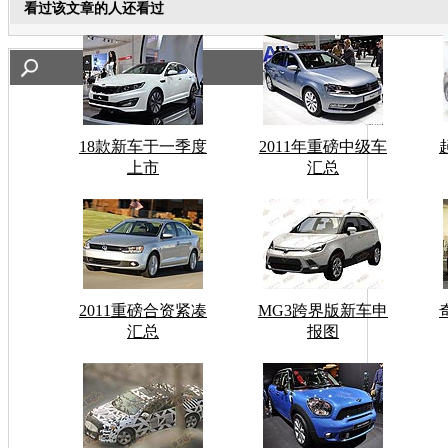
看过该文章的人还看过
18款新车于一季度
2011年重磅中级车
上市
汇总
2011重磅合资紧凑
MG3跨界版新车申
汇总
报图