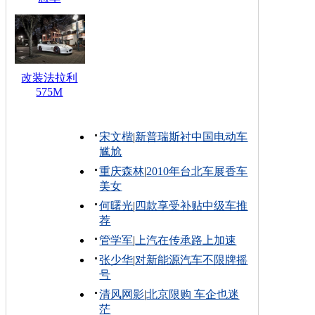
改装法拉利
575M
宋文楷
|
新普瑞斯衬中国电动车
尴尬
重庆森林
|
2010年台北车展香车
美女
何曙光
|
四款享受补贴中级车推
荐
管学军
|
上汽在传承路上加速
张少华
|
对新能源汽车不限牌摇
号
清风网影
|
北京限购 车企也迷
茫