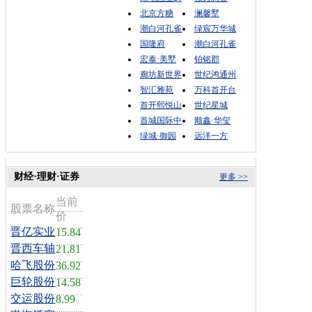
北京方糖
澜馨墅
潮白河孔雀
绿宸万华城
国隆府
潮白河孔雀
宏泰·美墅
铂铭郡
廊坊新世界
世纪鸿通州
智汇雅苑
万科首开台
首开熙悦山
世纪星城
首城国际中
顺鑫·华玺
绿城·御园
远洋一方
财经·理财·证券
更多 >>
当前
股票名称
价
晋亿实业
15.84
晋西车轴
21.81
哈飞股份
36.92
巨轮股份
14.58
交运股份
8.99