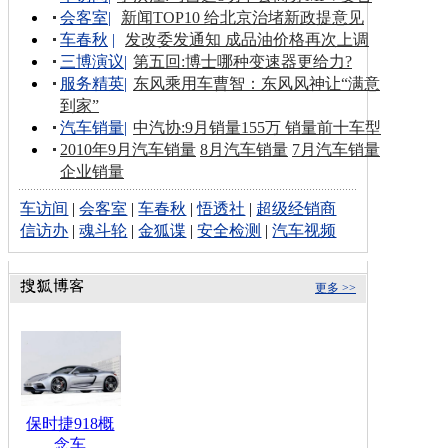
会客室
|
新闻TOP10 给北京治堵新政提意见
车春秋
|
发改委发通知 成品油价格再次上调
三博演议
|
第五回:博士哪种变速器更给力?
服务精英
|
东风乘用车曹智：东风风神让“满意
到家”
汽车销量
|
中汽协:9月销量155万 销量前十车型
2010年9月汽车销量
8月汽车销量
7月汽车销量
企业销量
车访间
|
会客室
|
车春秋
|
悟透社
|
超级经销商
信访办
|
魂斗轮
|
金狐谍
|
安全检测
|
汽车视频
更多 >>
保时捷918概
念车