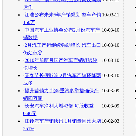
运作
·
江淮公布未来5年产销规划 整车产销
10-03-11
150万
·
中国汽车工业协会公布2月份汽车产
10-03-10
销数据
·
2月汽车产销继续强劲增长 汽车出口
10-03-10
仍处低谷
·
2010年前两月国产汽车产销继续较
10-03-10
快增长
·
受春节长假影响 2月汽车产销环降两
10-03-10
成多
·
提升营销力 北奔重汽多举措确保产
10-03-09
销四万辆
·
长安汽车净利大增43倍 每股收益
10-03-09
0.46元
·
江铃汽车产销快讯 1月销量同比大增
10-02-03
251%