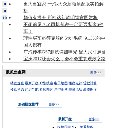
更大更宜家 一汽-大众蔚领顶配版实拍解
析
颜值有提升 斯柯达新款明锐官图赏析
不想追尾？老司机都说一定要远离这6种
车！
理性买车必须克服的5大“毛病”91.3%的中
国人都有
广汽传祺GS7测试谍照曝光 配大尺寸屏幕
宝沃2017还会火么，会不会重复观致之路
搜狐焦点网
更多 >>
楼盘速查
最新开盘
户型搜索
电子地图
楼盘点评
贷款计算
楼盘动态
购房导航
看房图片
户型图片
装修论坛
装修图库
热销楼盘推荐
更多>>
最新开盘
更多>>
绿地国宝21
领秀慧谷