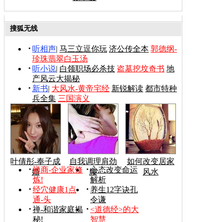
搜狐无线
听相声
|
马三立逗你玩
济公传全本
郭德纲-
珍珠翡翠白玉汤
听小说
|
白领职场必杀技
盗墓挖坟奇书
地
产风云大揭秘
新书
|
大风水-黄帝宅经
新锐解读
都市特种
兵全集
三国演义
叶倩彤-奉子成
自我调理肩劲
如何改变居家
禅商-企业家修
心态改变命运
婚
腰
风水
炼!
解析
经穴健康1点
养生12字诀孔
通-头
令谦
禅-和谐家庭揭
<道德经>的大
秘!
智慧