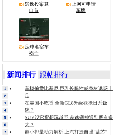
逃逸投案算
上网可申请
自首
车牌
足球名宿车
祸亡
新闻排行
跟帖排行
车模偏爱比基尼 巨乳长腿性感身材诱惑十
足
在美国不吃香 全新GL8升级欲抢日系饭
碗？
SUV没它甭想玩越野 差速锁神通到底有多
大？
超小排量动力解析 上汽打造自强“蓝芯”