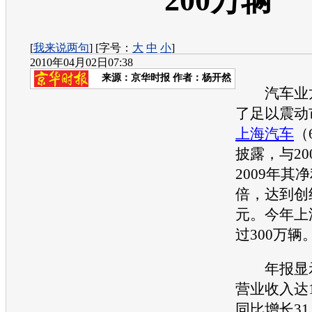
200万辆
[
我来说两句
] [字号：
大
中
小
]
2010年04月02日07:38
来源：
京华时报
作者：杨开然
汽车业龙
了足以震动
上海汽车
（
披露，与20
2009年其
倍，达到创纪
元。今年上
过300万辆
年报显示
营业收入达1
同比增长31