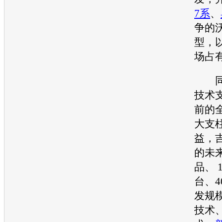
7系
、
争的
型，
场占
同样
技术
前的
大支
益，
的未
品、 
台、
发规
技术