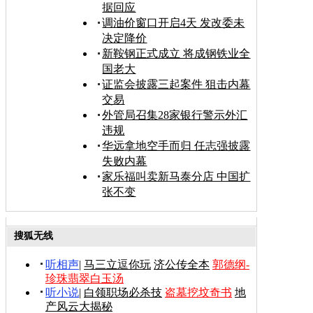
据回应
调油价窗口开启4天 发改委未
决定降价
新鞍钢正式成立 将成钢铁业全
国老大
证监会披露三起案件 狙击内幕
交易
外管局召集28家银行警示外汇
违规
华远拿地空手而归 任志强披露
失败内幕
家乐福叫卖新马泰分店 中国扩
张不变
搜狐无线
听相声
|
马三立逗你玩
济公传全本
郭德纲-
珍珠翡翠白玉汤
听小说
|
白领职场必杀技
盗墓挖坟奇书
地
产风云大揭秘