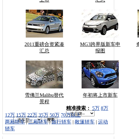
2011重磅合资紧凑
MG3跨界版新车申
汇总
报图
雪佛兰Malibu替代
年初将上市新车
景程
车型搜索：
精准搜索：
5万
8万
12万
15万
22万
35万
50万
70万以上
两厢轿车
|
三厢轿车
|
旅行轿车
|
敞篷轿车
|
运动
轿车