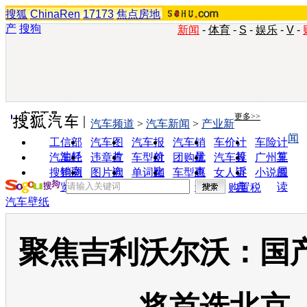
搜狐
ChinaRen
17173
焦点房地
产
搜狗
新闻
-
体育
-
S
-
娱乐
-
V
-
实用工具
更多>>
汽车频道
>
汽车新闻
>
产业新
闻
工信部
汽车图
汽车报
汽车销
车价计
车险计
油耗
片
价
量
算
算
汽车经
违章查
车型对
团购优
汽车投
广州车
销商
询
比
惠
诉
展
搜狗浏
图片欣
单词翻
车型查
女人宝
小说阅
览器
赏
译
询
典
读
购置税
汽车壁纸
聚焦吉利沃尔沃：国