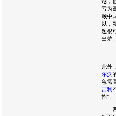
论，
亏为
赖中
以，
题很
出炉
此外
尔沃
急需
吉利
指”。
四大