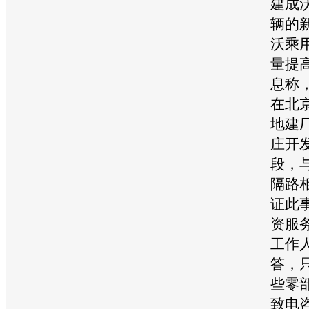
建成
辆的
沃
乘
量提
息称
在北
地建
庄开
段，
隔路
证此
资服
工作
答，
些零
致电