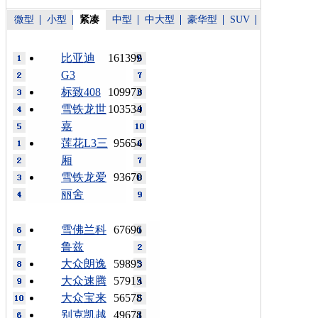
微型
小型
紧凑
中型
中大型
豪华型
SUV
比亚迪
161399
G3
标致408
109973
雪铁龙世
103534
嘉
莲花L3三
95654
厢
雪铁龙爱
93670
丽舍
雪佛兰科
67696
鲁兹
大众朗逸
59895
大众速腾
57915
大众宝来
56578
别克凯越
49678