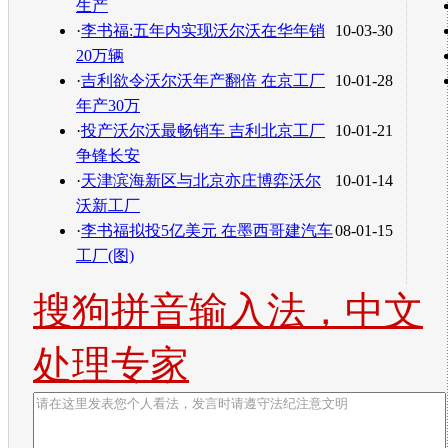
生产
·
李书福:五年内实现沃尔沃在华年销
10-03-30
20万辆
·
吉利欲令沃尔沃年产翻倍 在京工厂
10-01-28
年产30万
·
投产沃尔沃最畅销车 吉利北京工厂
10-01-21
争锋长安
·
天津滨海新区与北京亦庄博弈沃尔
10-01-14
沃新工厂
·
李书福拟投5亿美元 在墨西哥建汽车
08-01-15
工厂(图)
搜狗拼音输入法，中文
处理专家