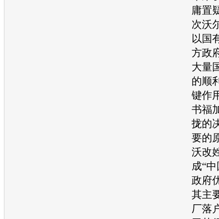
庸置
次
沃
以国
方政
大量
的顺
键作
书福
拢的
要的
沃
改
成“中
政府
其主
厂落