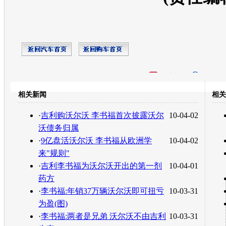
开心网
人人网
豆瓣
相关新闻
相关
转发至：
·
吉利购沃尔沃 李书福首次披露沃尔
10-04-02
沃债务归属
·
9亿盘活沃尔沃 李书福从欧洲学
10-04-02
来"规则"
·
吉利李书福为沃尔沃开出的第一剂
10-04-01
药方
·
李书福:年销37万辆沃尔沃即可扭亏
10-03-31
为盈(图)
·
李书福:两者是兄弟 沃尔沃不由吉利
10-03-31