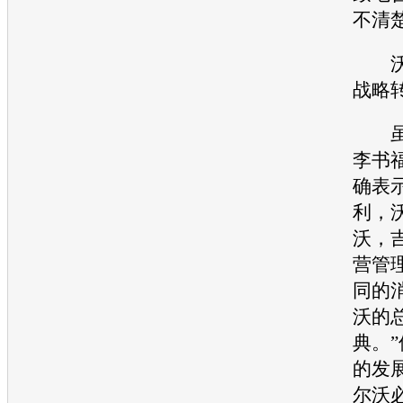
不清
战略
虽
李书
确表示
利
，
沃
，
营管
同的
沃
的
典。”
的发
尔沃