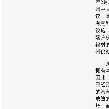
年2月
州中
议，
有意
设施
落户
辐射
州仍
实际
拥有
因此
已经
的汽
成熟
场。