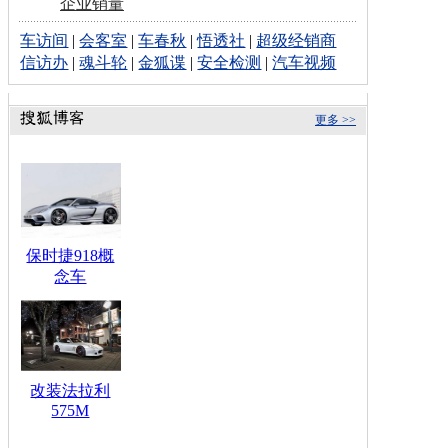
企业销量
车访间
|
会客室
|
车春秋
|
悟透社
|
超级经销商
信访办
|
魂斗轮
|
金狐谍
|
安全检测
|
汽车视频
更多 >>
保时捷918概
念车
改装法拉利
575M