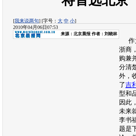
将首选北京
[
我来说两句
] [字号：
大
中
小
]
2010年04月06日07:53
来源：
北京晨报
作者：刘晓林
作为
浙商
购兼
分清
外，
了
吉
型和
因此
未来
李书
题是