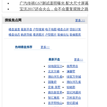
广汽传祺GS7测试谍照曝光 配大尺寸屏幕
宝沃2017还会火么，会不会重复观致之路
搜狐焦点网
更多 >>
楼盘速查
最新开盘
户型搜索
电子地图
楼盘点评
贷款计算
楼盘动态
购房导航
看房图片
户型图片
装修论坛
装修图库
热销楼盘推荐
更多>>
最新开盘
更多>>
绿地国宝21
领秀慧谷
北京方糖
澜馨墅
潮白河孔雀
绿宸万华城
国隆府
潮白河孔雀
宏泰·美墅
铂铭郡
廊坊新世界
世纪鸿通州
智汇雅苑
万科首开台
首开熙悦山
世纪星城