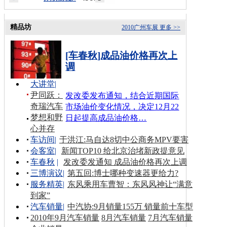
精品坊
2010广州车展
更多 >>
[车春秋]成品油价格再次上
调
大讲堂
|
尹同跃：
发改委发布通知，结合近期国际
奇瑞汽车
市场油价变化情况，决定12月22
梦想和野
日起提高成品油价格…
心并存
车访间
|
于洪江:马自达8切中公商务MPV要害
会客室
|
新闻TOP10 给北京治堵新政提意见
车春秋
|
发改委发通知 成品油价格再次上调
三博演议
|
第五回:博士哪种变速器更给力?
服务精英
|
东风乘用车曹智：东风风神让“满意
到家”
汽车销量
|
中汽协:9月销量155万 销量前十车型
2010年9月汽车销量
8月汽车销量
7月汽车销量