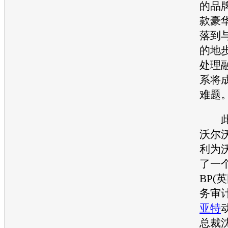
的品
款豪
落到
的地
处理
系将
难题
此外
沃尔
利
为
了一
BP(
务审
亚特
总裁