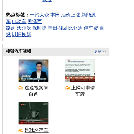
热点标签：
一汽大众
本田
油价上涨
新能源
车
电动车
凯泽西
路虎
沃尔沃
保时捷
丰田召回
比亚迪
停车费
自
燃
以旧换新
搜狐汽车视频
更多 >>
逃逸投案算
上网可申请
自首
车牌
足球名宿车