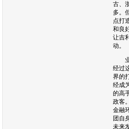
古、
多。
点打
和良
让
吉
动。
业内
经过
界的
经成
的高
政客
金融
团自
未来