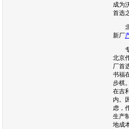
成为
首选
北京
新厂
专家
北京
厂首
书福
步棋
在
吉
内。
虑，
生产
地成