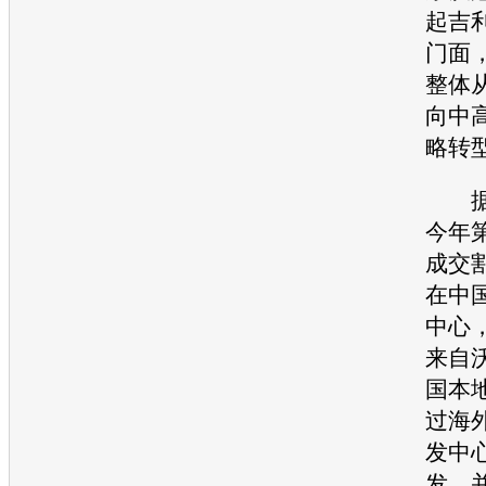
起
吉
门面
整体
向中
略转
据记
今年
成交
在中
中心
来自
国本
过海
发中
发，