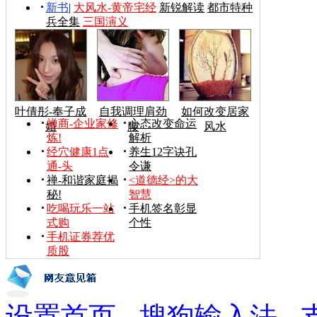
新书
|
大风水-黄帝宅经
新锐解读
都市特种
兵全集
三国演义
叶倩彤-奉子成
自我调理肩劲
如何改变居家
禅商-企业家修
心态改变命运
婚
腰
风水
炼!
解析
经穴健康1点
养生12字诀孔
通-头
令谦
禅-和谐家庭揭
<道德经>的大
秘!
智慧
吃喝玩乐一站
手机签名彰显
式购
个性
手机证券荐优
质股
设置首页
-
搜狗输入法
-