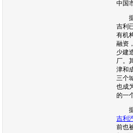
中国
据知
吉利
有机
融资
少建
厂。
津和
三个
也成
的一
据悉
吉利
前也被