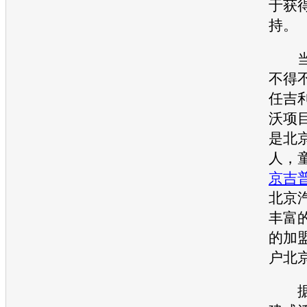
于获
持。
当然
不得
任
吉
沃
项
是北
人，
京吉
北京
丰富
的加
户北
据了