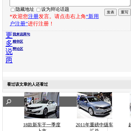
隐藏地址
设为辩论话题
*欢迎您
注册
发言。请点击右上角
“新用
户注册”
进行注册！
更
我来说两句
多
精华区
辩论区
说
两
看过该文章的人还看过
18款新车于一季度
2011年重磅中级车
上市
汇总