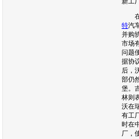
新工
特
汽
并购
市场
问题
据协
后，
部仍
堡。
林则
沃
在
有工
时在
厂，