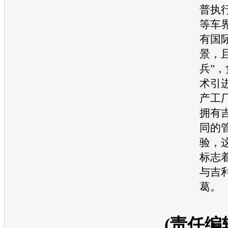
普
执
等车
有国
景，
兵”
术引
产工
拥有
同的
验，
标志
与
吉
葛。
(责任编