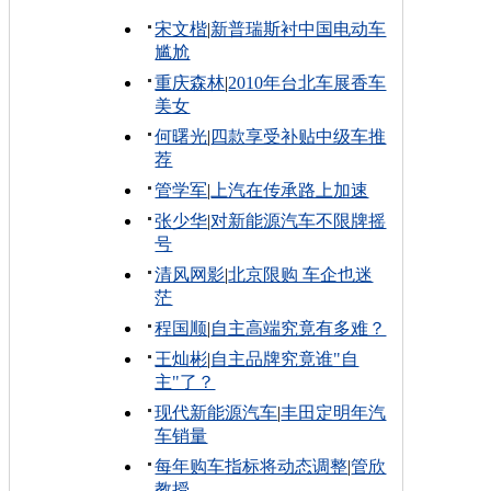
宋文楷
|
新普瑞斯衬中国电动车
尴尬
重庆森林
|
2010年台北车展香车
美女
何曙光
|
四款享受补贴中级车推
荐
管学军
|
上汽在传承路上加速
张少华
|
对新能源汽车不限牌摇
号
清风网影
|
北京限购 车企也迷
茫
程国顺
|
自主高端究竟有多难？
王灿彬
|
自主品牌究竟谁"自
主"了？
现代新能源汽车
|
丰田定明年汽
车销量
每年购车指标将动态调整
|
管欣
教授