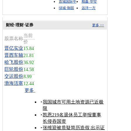
首城国际中
顺鑫·华玺
绿城·御园
远洋一方
财经·理财·证券
更多 >>
当前
股票名称
价
晋亿实业
15.84
晋西车轴
21.81
哈飞股份
36.92
巨轮股份
14.58
交运股份
8.99
渤海活塞
12.44
更多
我国城市可用土地资源已近极
限
凯恩219名退休员工举报董事
长侵吞国资
张维迎被质疑简历造假 出示证