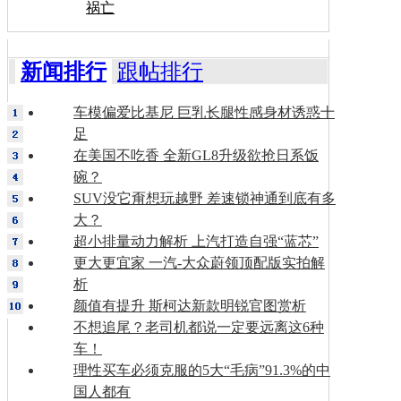
祸亡
新闻排行
跟帖排行
车模偏爱比基尼 巨乳长腿性感身材诱惑十
足
在美国不吃香 全新GL8升级欲抢日系饭
碗？
SUV没它甭想玩越野 差速锁神通到底有多
大？
超小排量动力解析 上汽打造自强“蓝芯”
更大更宜家 一汽-大众蔚领顶配版实拍解
析
颜值有提升 斯柯达新款明锐官图赏析
不想追尾？老司机都说一定要远离这6种
车！
理性买车必须克服的5大“毛病”91.3%的中
国人都有