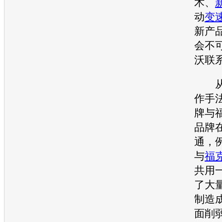
术、
动
变
新产
会不
沃
联
作手
牌与
品牌
通，
与
福
共用
了大
制造
面削