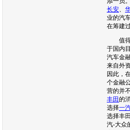
添一员
长安
、
业的
汽
在筹建
值得一
于国内
汽车金
来自外
因此，
个金融
营的并
丰田
的
选择
一
选择
丰
汽-大众