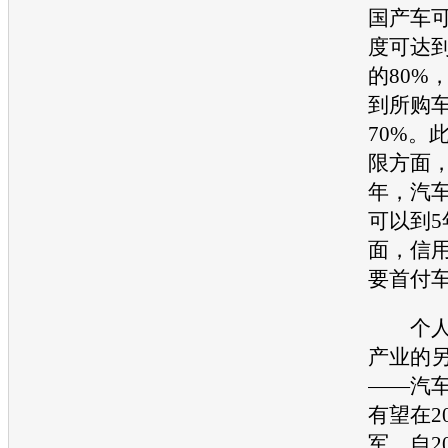
国产车
度可达
的80%
到所购
70%。
限方面
年，
汽
可以到5
面，信
要首付车
个人汽
产业的
——
汽
有望在2
军。自2