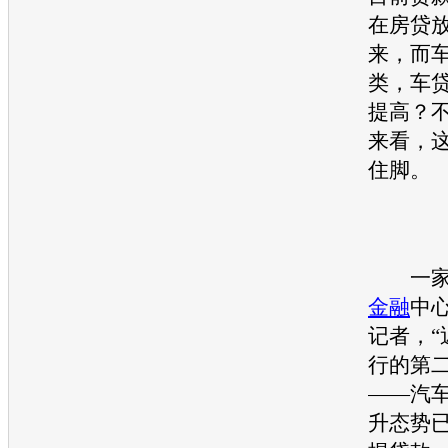
在房贷
来，而
类，车
提高？
来看，
住脚。
一家
金融
中
记者，“
行的第
——汽
升态势