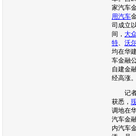
家
汽车
用
汽车
司成立以
间，
大
特
、
沃
均在华
车金融
自建金
经高涨
记者从
获悉，
调地在
汽车金
内
汽车