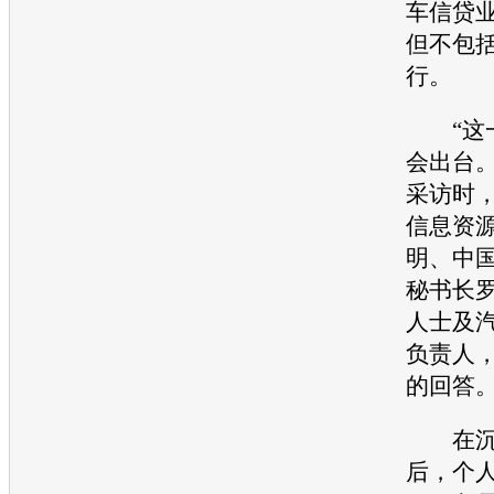
车信贷
但不包
行。
“这一
会出台。
采访时
信息资
明、中
秘书长
人士及
负责人
的回答
在沉
后，个