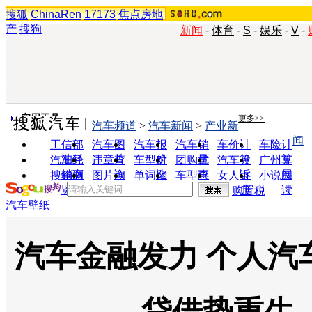
搜狐
ChinaRen
17173
焦点房地
产
搜狗
新闻
-
体育
-
S
-
娱乐
-
V
-
实用工具
更多>>
汽车频道
>
汽车新闻
>
产业新
闻
工信部
汽车图
汽车报
汽车销
车价计
车险计
油耗
片
价
量
算
算
汽车经
违章查
车型对
团购优
汽车投
广州车
销商
询
比
惠
诉
展
搜狗浏
图片欣
单词翻
车型查
女人宝
小说阅
览器
赏
译
询
典
读
购置税
汽车壁纸
汽车金融发力 个人汽