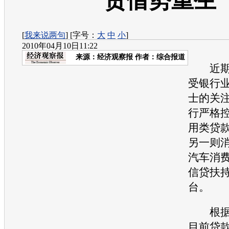
贷借势重生
[
我来说两句
] [字号：
大
中
小
]
2010年04月10日11:22
来源：
经济观察报
作者：综合报道
近期，
受银行
士的关注
行严格
用类贷款
另一则
汽车消
信贷扶
台。
根据第
目前贷