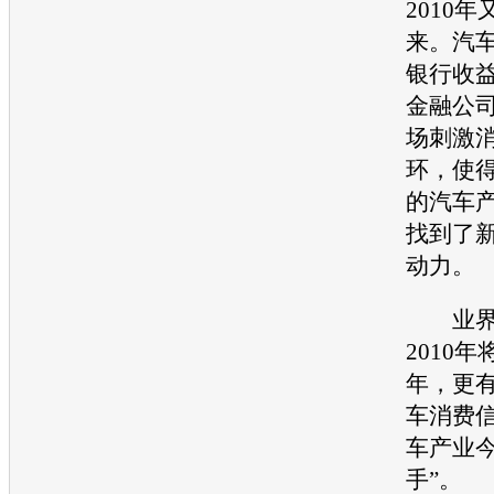
2010
来。汽
银行收
金融
公
场刺激
环，使
的汽车产
找到了
动力。
业界
2010年
年，更
车消费
车产业今
手”。