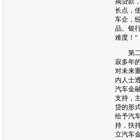
揭贷款
长点，
车企，
品。银
难度！”
第二则
寂多年
对未来
内人士
汽车金
支持，
贷的形
给予
汽
持，扶
立
汽车