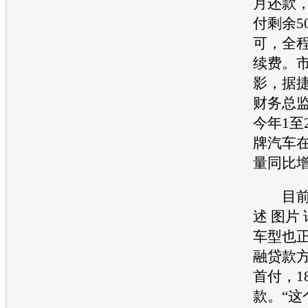
月还款，
付剩余5
可，全
续费。
影，据
财务总
今年1至
牌汽车
量同比增
目前
述 图片
车型也
融贷款方
首付，1
款。“这