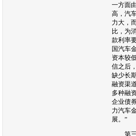
一方面
高，
汽
力大，
比，为
款利率
国
汽车
资本较
信之后
缺少长
融资渠道
多种融
企业债
力
汽车
展。”
第三