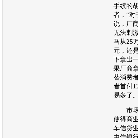
手续的
者，“对
说，厂
无法刺
马
从25
元，还
下拿出
果厂商拿
替消费
者首付1
易多了。
市场的
使得商
车信贷
中信银