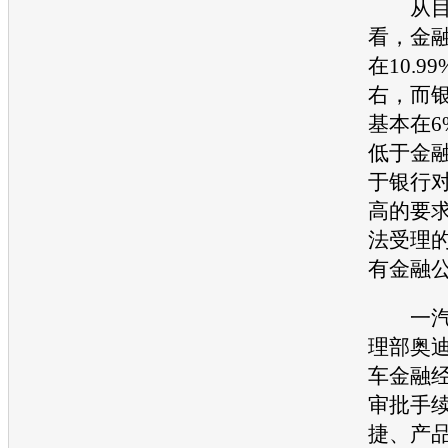
从目
看，金
在10.99
右，而
基本在6
低于金
于银行
高的要
法受理
有金融
一汽
理部
奥
车金融
审批手
捷、产