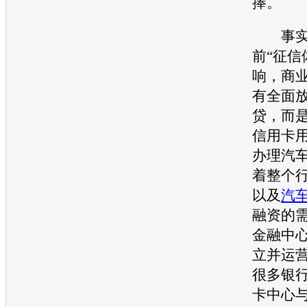
捧。
事实
前“征信
响，商
有全面
贷，而
信用卡
办理汽
着整个
以及
汽
融资的
金融
中
立并运
很多银
卡中心