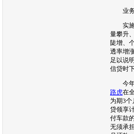
业务
实施消
量攀升
陡增、
透率增
足以说
信贷时
今年1
路虎
在
为期3个
贷领享计
付车款的
无须承