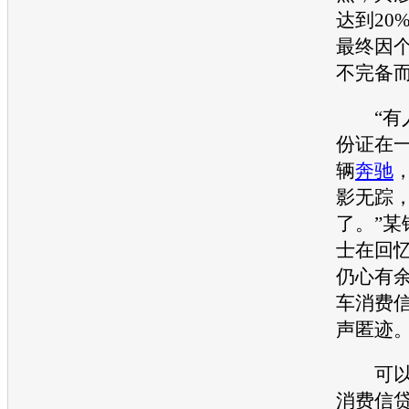
达到20
最终因
不完备
“有人
份证在
辆
奔驰
影无踪
了。”某
士在回
仍心有
车消费
声匿迹
可以说
消费信