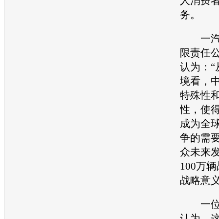
人消费
务。
一汽
限责任
认为：“
境看，
特殊性
性，使
成为全
争的需
众
未来
100万
战略意义
一位4
认为，