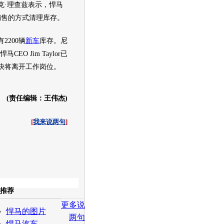
克·理查兹表示，
悍马
销售的方式清理库存。
有2200辆
新车
库存。尼
悍马
CEO Jim Taylor已
快将离开工作岗位。
(责任编辑：王伟杰)
[
我来说两句
]
收起
推荐
更多说
白社会
百度i贴吧
悍马的图片
两句
悍马汽车