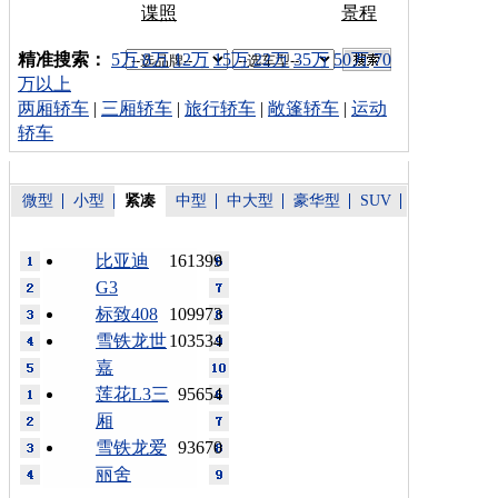
谍照
景程
车型搜索：
精准搜索：
5万
8万
12万
15万
22万
35万
50万
70
万以上
两厢轿车
|
三厢轿车
|
旅行轿车
|
敞篷轿车
|
运动
轿车
微型
小型
紧凑
中型
中大型
豪华型
SUV
比亚迪
161399
G3
标致408
109973
雪铁龙世
103534
嘉
莲花L3三
95654
厢
雪铁龙爱
93670
丽舍