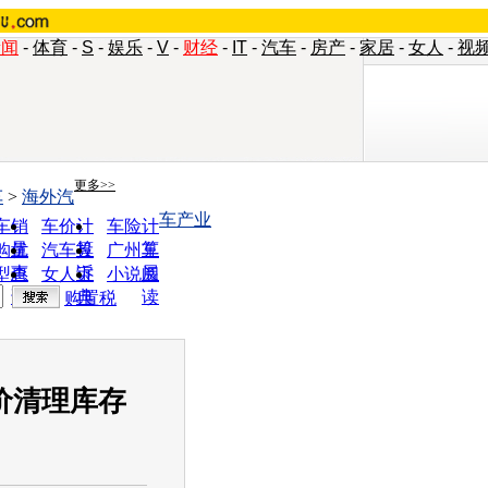
新闻
-
体育
-
S
-
娱乐
-
V
-
财经
-
IT
-
汽车
-
房产
-
家居
-
女人
-
视
更多>>
车
>
海外汽
车产业
车销
车价计
车险计
量
算
算
购优
汽车投
广州车
惠
诉
展
型查
女人宝
小说阅
询
典
读
购置税
价清理库存