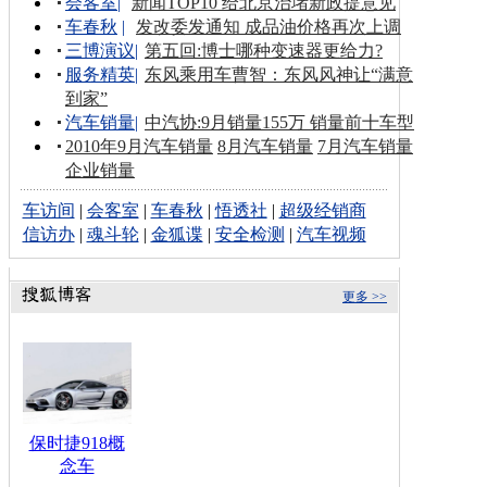
会客室
|
新闻TOP10 给北京治堵新政提意见
车春秋
|
发改委发通知 成品油价格再次上调
三博演议
|
第五回:博士哪种变速器更给力?
服务精英
|
东风乘用车曹智：东风风神让“满意
到家”
汽车销量
|
中汽协:9月销量155万 销量前十车型
2010年9月汽车销量
8月汽车销量
7月汽车销量
企业销量
车访间
|
会客室
|
车春秋
|
悟透社
|
超级经销商
信访办
|
魂斗轮
|
金狐谍
|
安全检测
|
汽车视频
更多 >>
保时捷918概
念车