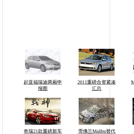
起亚福瑞迪两厢申
2011重磅合资紧凑
报图
汇总
奇瑞21款重磅新车
雪佛兰Malibu替代