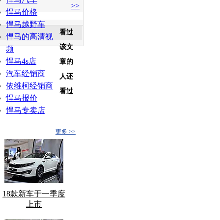
>>
悍马价格
悍马越野车
看过
悍马的高清视
该文
频
悍马4s店
章的
汽车经销商
人还
依维柯经销商
看过
悍马报价
悍马专卖店
更多 >>
18款新车于一季度
上市