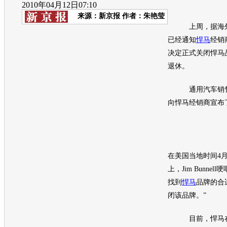
2010年04月12日07:10
来源：
新京报
作者：朱艳莹
上周，据海外
已经通知
悍马
经销
决定正式关闭
悍马
退休。
通用汽车
销售
向
悍马
经销商宣布
在美国当地时间4
上，Jim Bunnel
找到
悍马
品牌的合
闭该品牌。”
目前，
悍马