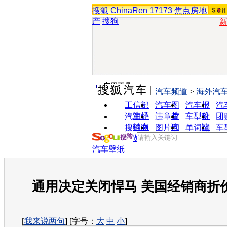
搜狐
ChinaRen
17173
焦点房地
产
搜狗
实用工具
汽车频道
>
海外汽
工信部
汽车图
汽车报
汽
油耗
片
价
汽车经
违章查
车型对
团
销商
询
比
搜狗浏
图片欣
单词翻
车
览器
赏
译
汽车壁纸
通用决定关闭悍马 美国经销商折
[
我来说两句
] [字号：
大
中
小
]