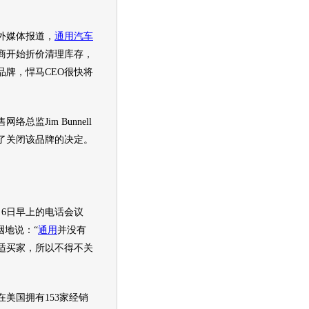
媒体报道，
通用汽车
商开始折价清理库存，
品牌，
悍马
CEO很快将
网络总监Jim Bunnell
了关闭该品牌的决定。
月6日早上的电话会议
l哽咽地说：“
通用
并没有
适买家，所以不得不关
在美国拥有153家经销