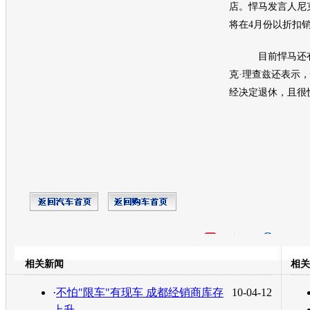
店。
悍马
发言人尼
将在4月份以折扣
目前
悍马
还
克·理查兹还表示，
经决定退休，且很
开心网
人人网
豆瓣
相关新闻
相关
转发至：
·
不怕"限车"有现车 成都经销商库存
10-04-12
上升