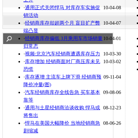
·
通用正式关闭悍马 对库存车实施促
10-04-08
销活动
·
经销商库存却超两个月 盲目扩产弊
10-04-07
端凸显
·
经销商库存偏低 3月乘用车市场销量
10-04-01
归常态
·
视频:北京汽车经销商遭遇库存压力
10-03-30
·
库存增加 经销商面对厂商压库未见
10-03-02
恐慌
·
库存逐增 主流车上牌下滑 经销商预
09-11-04
降价冲量(图)
·
汽车经销商库存全线告急 买车基本
09-08-06
靠等
·
通用与土星经销商洽谈收购 悍马或
08-12-23
将售出
·
悍马在美国大幅降价 当地经销商急
08-06-26
剧缩减