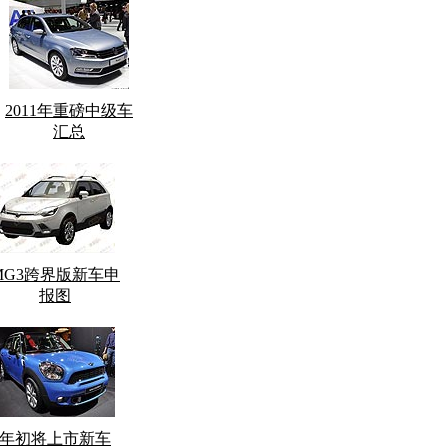
2011年重磅中级车
汇总
MG3跨界版新车申
报图
年初将上市新车