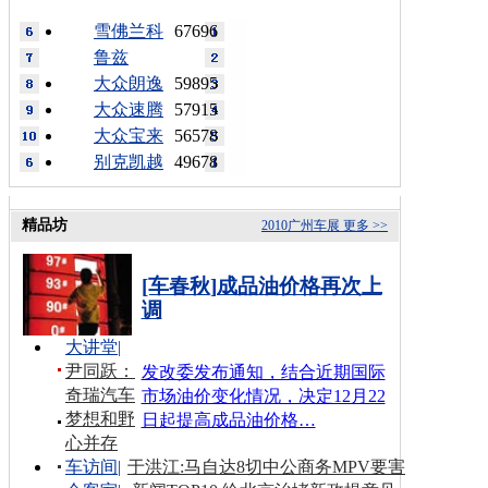
雪佛兰科
67696
鲁兹
大众朗逸
59895
大众速腾
57915
大众宝来
56578
别克凯越
49678
精品坊
2010广州车展
更多 >>
[车春秋]成品油价格再次上
调
大讲堂
|
尹同跃：
发改委发布通知，结合近期国际
奇瑞汽车
市场油价变化情况，决定12月22
梦想和野
日起提高成品油价格…
心并存
车访间
|
于洪江:马自达8切中公商务MPV要害