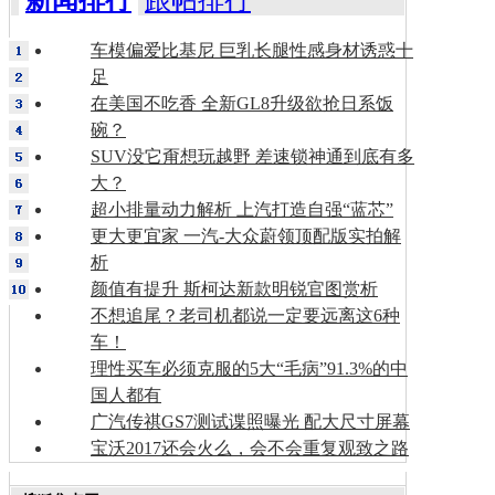
新闻排行
跟帖排行
车模偏爱比基尼 巨乳长腿性感身材诱惑十
足
在美国不吃香 全新GL8升级欲抢日系饭
碗？
SUV没它甭想玩越野 差速锁神通到底有多
大？
超小排量动力解析 上汽打造自强“蓝芯”
更大更宜家 一汽-大众蔚领顶配版实拍解
析
颜值有提升 斯柯达新款明锐官图赏析
不想追尾？老司机都说一定要远离这6种
车！
理性买车必须克服的5大“毛病”91.3%的中
国人都有
广汽传祺GS7测试谍照曝光 配大尺寸屏幕
宝沃2017还会火么，会不会重复观致之路