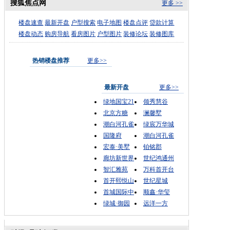
搜狐焦点网
更多 >>
楼盘速查
最新开盘
户型搜索
电子地图
楼盘点评
贷款计算
楼盘动态
购房导航
看房图片
户型图片
装修论坛
装修图库
热销楼盘推荐
更多>>
最新开盘
更多>>
绿地国宝21
领秀慧谷
北京方糖
澜馨墅
潮白河孔雀
绿宸万华城
国隆府
潮白河孔雀
宏泰·美墅
铂铭郡
廊坊新世界
世纪鸿通州
智汇雅苑
万科首开台
首开熙悦山
世纪星城
首城国际中
顺鑫·华玺
绿城·御园
远洋一方