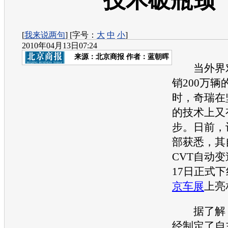
技术破瓶颈
[
我来说两句
] [字号：
大
中
小
]
2010年04月13日07:24
来源：
北京商报
作者：蓝朝晖
当外界
销200万
时，
奇瑞
在
的技术上又
步。日前，
部获悉，其
CVT自动
17日正式
京车展
上亮
据了解
经制定了自