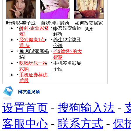
叶倩彤-奉子成
自我调理肩劲
如何改变居家
禅商-企业家修
心态改变命运
婚
腰
风水
炼!
解析
经穴健康1点
养生12字诀孔
通-头
令谦
禅-和谐家庭揭
<道德经>的大
秘!
智慧
吃喝玩乐一站
手机签名彰显
式购
个性
手机证券荐优
质股
设置首页
-
搜狗输入法
-
客服中心
-
联系方式
-
保