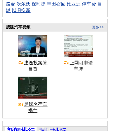
路虎
沃尔沃
保时捷
丰田召回
比亚迪
停车费
自
燃
以旧换新
搜狐汽车视频
更多 >>
逃逸投案算
上网可申请
自首
车牌
足球名宿车
祸亡