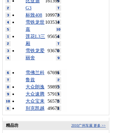
比亚迪
161399
G3
标致408
109973
雪铁龙世
103534
嘉
莲花L3三
95654
厢
雪铁龙爱
93670
丽舍
雪佛兰科
67696
鲁兹
大众朗逸
59895
大众速腾
57915
大众宝来
56578
别克凯越
49678
精品坊
2010广州车展
更多 >>