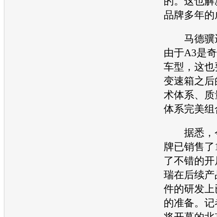
的。这也解
品牌多年的
马德骥进
由于A3是
奇
车型，这也
变速箱
之后
术体系、质
体系完美组
据悉，
牌已销售了
了不错的开
瑞
在后续产
件的研发上
的准备。记
将开幕的
北