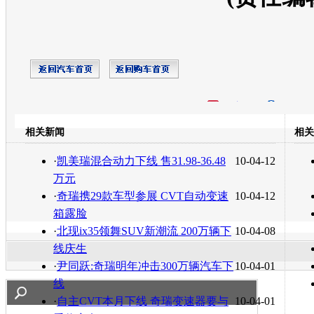
开心网
人人网
豆瓣
相关新闻
相关
转发至：
·
凯美瑞混合动力下线 售31.98-36.48
10-04-12
万元
·
奇瑞携29款车型参展 CVT自动变速
10-04-12
箱露脸
·
北现ix35领舞SUV新潮流 200万辆下
10-04-08
线庆生
·
尹同跃:奇瑞明年冲击300万辆汽车下
10-04-01
线
·
自主CVT本月下线 奇瑞变速器要与
10-04-01