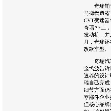
奇瑞
销
马德骥透露
CVT变速
奇瑞A3
上，匹
发动机
，并
月，
奇瑞
还
改款车型。
奇瑞
汽
金弋波告诉
速器的设计
瑞
自己完成
细节方面仍
零部件企业
但核心品牌