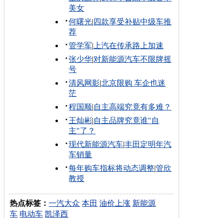
美女
何曙光
|
四款享受补贴中级车推
荐
管学军
|
上汽在传承路上加速
张少华
|
对新能源汽车不限牌摇
号
清风网影
|
北京限购 车企也迷
茫
程国顺
|
自主高端究竟有多难？
王灿彬
|
自主品牌究竟谁"自
主"了？
现代新能源汽车
|
丰田定明年汽
车销量
每年购车指标将动态调整
|
管欣
教授
热点标签：
一汽大众
本田
油价上涨
新能源
车
电动车
凯泽西