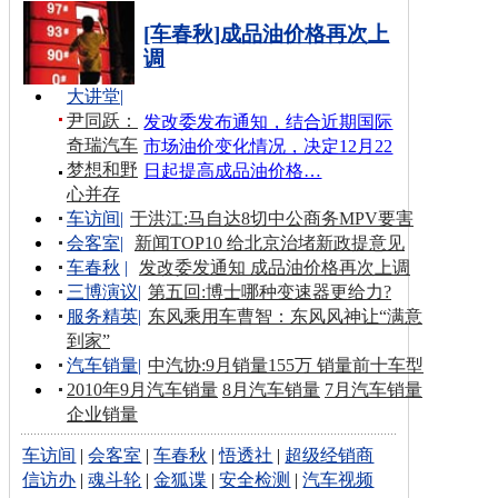
[车春秋]成品油价格再次上
调
大讲堂
|
尹同跃：
发改委发布通知，结合近期国际
奇瑞汽车
市场油价变化情况，决定12月22
梦想和野
日起提高成品油价格…
心并存
车访间
|
于洪江:马自达8切中公商务MPV要害
会客室
|
新闻TOP10 给北京治堵新政提意见
车春秋
|
发改委发通知 成品油价格再次上调
三博演议
|
第五回:博士哪种变速器更给力?
服务精英
|
东风乘用车曹智：东风风神让“满意
到家”
汽车销量
|
中汽协:9月销量155万 销量前十车型
2010年9月汽车销量
8月汽车销量
7月汽车销量
企业销量
车访间
|
会客室
|
车春秋
|
悟透社
|
超级经销商
信访办
|
魂斗轮
|
金狐谍
|
安全检测
|
汽车视频