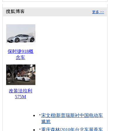
更多 >>
保时捷918概
念车
改装法拉利
575M
宋文楷
|
新普瑞斯衬中国电动车
尴尬
重庆森林
|
2010年台北车展香车