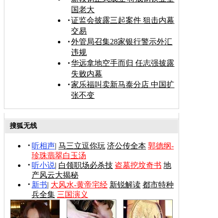
国老大
证监会披露三起案件 狙击内幕
交易
外管局召集28家银行警示外汇
违规
华远拿地空手而归 任志强披露
失败内幕
家乐福叫卖新马泰分店 中国扩
张不变
搜狐无线
听相声
|
马三立逗你玩
济公传全本
郭德纲-
珍珠翡翠白玉汤
听小说
|
白领职场必杀技
盗墓挖坟奇书
地
产风云大揭秘
新书
|
大风水-黄帝宅经
新锐解读
都市特种
兵全集
三国演义