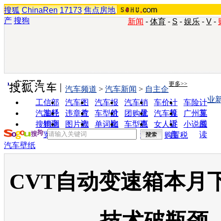
搜狐
ChinaRen
17173
焦点房地
产
搜狗
新闻
-
体育
-
S
-
娱乐
-
V
-
实用工具
更多>>
汽车频道
>
汽车新闻
>
自主企
业
工信部
汽车图
汽车报
汽车销
车价计
车险计
油耗
片
价
量
算
算
汽车经
违章查
车型对
团购优
汽车投
广州车
销商
询
比
惠
诉
展
搜狗浏
图片欣
单词翻
车型查
女人宝
小说阅
览器
赏
译
询
典
读
购置税
汽车壁纸
CVT自动变速箱本月