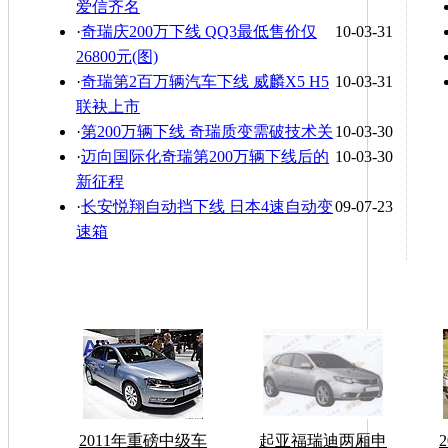
爱信齐名
·
奇瑞庆200万下线 QQ3最低售价仅
10-03-31
26800元(图)
·
奇瑞第2百万辆汽车下线 威麟X5 H5
10-03-31
联袂上市
·
第200万辆下线 奇瑞质变需破技术关
10-03-30
·
迈向国际化奇瑞第200万辆下线后的
10-03-30
新征程
·
长安悦翔自动挡下线 日本4速自动变
09-07-23
速箱
2011年重磅中级车
起亚福瑞迪两厢申