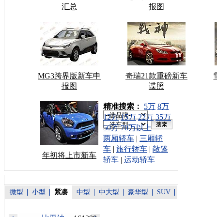
汇总
报图
MG3跨界版新车申
奇瑞21款重磅新车
报图
谍照
车型搜索：
精准搜索：
5万
8万
12万
15万
22万
35万
50万
70万以上
两厢轿车
|
三厢轿
车
|
旅行轿车
|
敞篷
年初将上市新车
轿车
|
运动轿车
微型
小型
紧凑
中型
中大型
豪华型
SUV