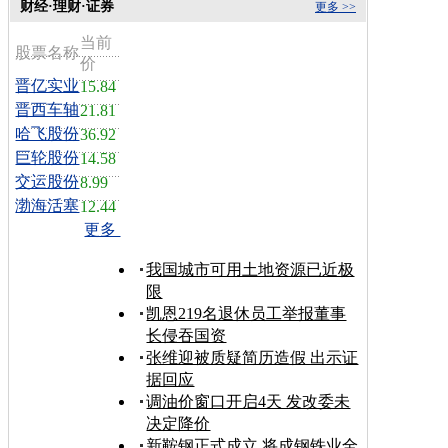
财经·理财·证券
更多 >>
当前
股票名称
价
晋亿实业
15.84
晋西车轴
21.81
哈飞股份
36.92
巨轮股份
14.58
交运股份
8.99
渤海活塞
12.44
更多
我国城市可用土地资源已近极
限
凯恩219名退休员工举报董事
长侵吞国资
张维迎被质疑简历造假 出示证
据回应
调油价窗口开启4天 发改委未
决定降价
新鞍钢正式成立 将成钢铁业全