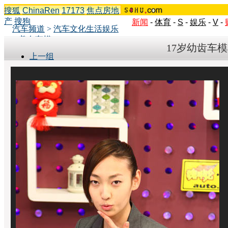
搜狐
ChinaRen
17173
焦点房地
产
搜狗
新闻
-
体育
-
S
-
娱乐
-
V
-
汽车频道
>
汽车文化生活娱乐
>
美女车模
17岁幼齿车模
上一组