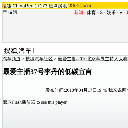
搜狐
ChinaRen
17173
焦点房地
产
搜狗
新闻
-
体育
-
S
-
娱乐
-
V
-
汽车频道
>
搜狐汽车社区
>
最爱主播-2010北京车展主持人大赛
最爱主播37号李丹的低碳宣言
发布时间:2010年04月17日19:46
我来说两
获取Flash播放器
to see this player.