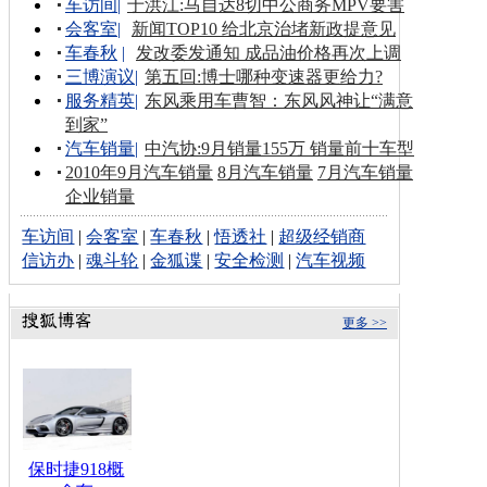
车访间
|
于洪江:马自达8切中公商务MPV要害
会客室
|
新闻TOP10 给北京治堵新政提意见
车春秋
|
发改委发通知 成品油价格再次上调
三博演议
|
第五回:博士哪种变速器更给力?
服务精英
|
东风乘用车曹智：东风风神让“满意
到家”
汽车销量
|
中汽协:9月销量155万 销量前十车型
2010年9月汽车销量
8月汽车销量
7月汽车销量
企业销量
车访间
|
会客室
|
车春秋
|
悟透社
|
超级经销商
信访办
|
魂斗轮
|
金狐谍
|
安全检测
|
汽车视频
更多 >>
保时捷918概