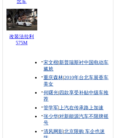
念车
改装法拉利
575M
宋文楷
|
新普瑞斯衬中国电动车
尴尬
重庆森林
|
2010年台北车展香车
美女
何曙光
|
四款享受补贴中级车推
荐
管学军
|
上汽在传承路上加速
张少华
|
对新能源汽车不限牌摇
号
清风网影
|
北京限购 车企也迷
茫