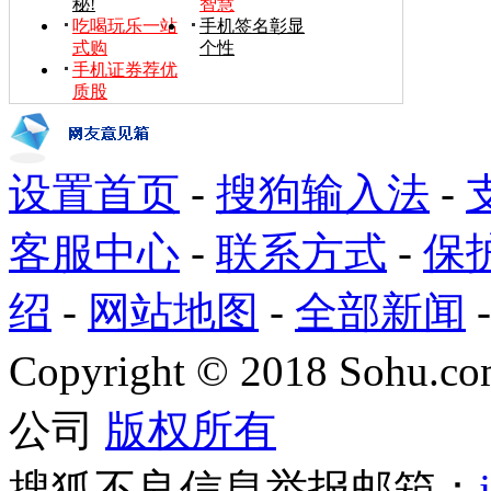
秘!
智慧
吃喝玩乐一站
手机签名彰显
式购
个性
手机证券荐优
质股
设置首页
-
搜狗输入法
-
客服中心
-
联系方式
-
保
绍
-
网站地图
-
全部新闻
Copyright
©
2018 Sohu.com
公司
版权所有
搜狐不良信息举报邮箱：