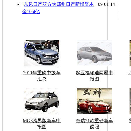
·
东风日产双方为郑州日产新增资本
09-01-14
金10.4亿
2011年重磅中级车
起亚福瑞迪两厢申
汇总
报图
MG3跨界版新车申
奇瑞21款重磅新车
报图
谍照