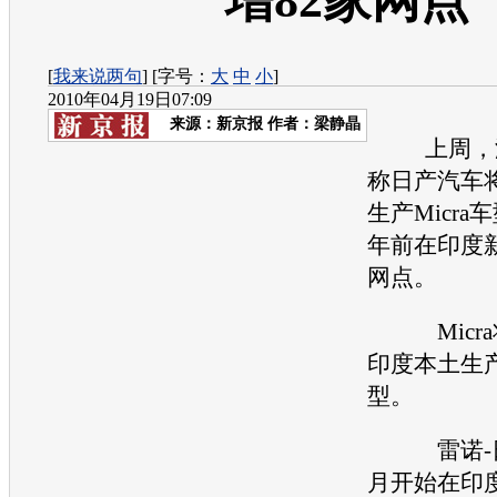
增82家网点
[
我来说两句
] [字号：
大
中
小
]
2010年04月19日07:09
来源：
新京报
作者：梁静晶
上周，海
称日产汽车
生产Micra
年前在印度新
网点。
Micra
印度本土生
型。
雷诺-日
月开始在印