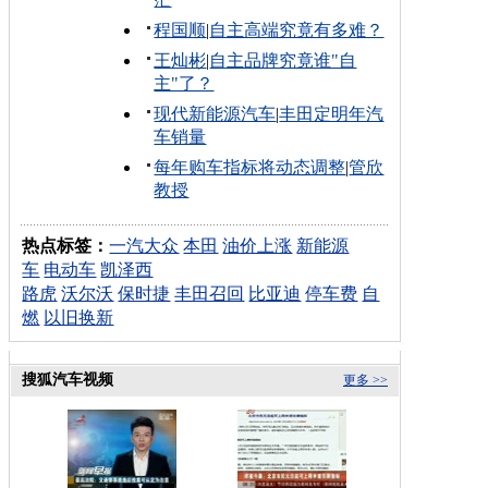
程国顺
|
自主高端究竟有多难？
王灿彬
|
自主品牌究竟谁"自
主"了？
现代新能源汽车
|
丰田定明年汽
车销量
每年购车指标将动态调整
|
管欣
教授
热点标签：
一汽大众
本田
油价上涨
新能源
车
电动车
凯泽西
路虎
沃尔沃
保时捷
丰田召回
比亚迪
停车费
自
燃
以旧换新
搜狐汽车视频
更多 >>