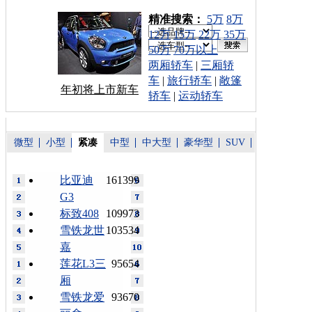
车型搜索：
精准搜索：
5万
8万
12万
15万
22万
35万
50万
70万以上
两厢轿车
|
三厢轿
车
|
旅行轿车
|
敞篷
年初将上市新车
轿车
|
运动轿车
微型
小型
紧凑
中型
中大型
豪华型
SUV
比亚迪
161399
G3
标致408
109973
雪铁龙世
103534
嘉
莲花L3三
95654
厢
雪铁龙爱
93670