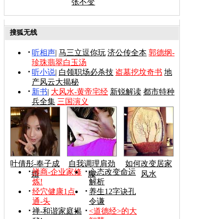
张不变
搜狐无线
听相声
|
马三立逗你玩
济公传全本
郭德纲-
珍珠翡翠白玉汤
听小说
|
白领职场必杀技
盗墓挖坟奇书
地
产风云大揭秘
新书
|
大风水-黄帝宅经
新锐解读
都市特种
兵全集
三国演义
叶倩彤-奉子成
自我调理肩劲
如何改变居家
禅商-企业家修
心态改变命运
婚
腰
风水
炼!
解析
经穴健康1点
养生12字诀孔
通-头
令谦
禅-和谐家庭揭
<道德经>的大