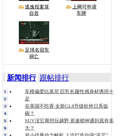
逃逸投案算
上网可申请
自首
车牌
足球名宿车
祸亡
新闻排行
跟帖排行
车模偏爱比基尼 巨乳长腿性感身材诱惑十
足
在美国不吃香 全新GL8升级欲抢日系饭
碗？
SUV没它甭想玩越野 差速锁神通到底有多
大？
超小排量动力解析 上汽打造自强“蓝芯”