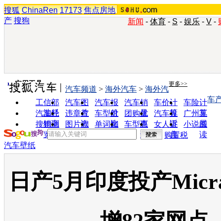
搜狐
ChinaRen
17173
焦点房地
产
搜狗
新闻
-
体育
-
S
-
娱乐
-
V
-
实用工具
更多>>
汽车频道
>
海外汽车
>
海外汽
车
工信部
汽车图
汽车报
汽车销
车价计
车险计
油耗
片
价
量
算
算
汽车经
违章查
车型对
团购优
汽车投
广州车
销商
询
比
惠
诉
展
搜狗浏
图片欣
单词翻
车型查
女人宝
小说阅
览器
赏
译
询
典
读
购置税
汽车壁纸
日产5月印度投产Micr