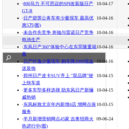
转发至：
·
800马力 不可思议的SPI改装版日产
10-04-17
GT-R
·
日产碧莲公务车有少量现车 最高优
10-04-16
惠5万(图)
·
未合作先竞争 奔驰与雷诺日产竞争
10-04-16
电池生产
·
东风日产360°体验中心在东莞隆重揭
10-04-16
幕
·
日产轩逸少量现车 购车降2000现金
10-04-16
送装饰
·
郑州日产皮卡SUV齐上 "双品牌"驶
10-04-15
上快车道
·
更多车型多样选择 助东风日产新骊
10-04-15
威热销
·
东风标致北京年内新增4店 增网点保
10-03-15
服务
·
半月新增营销网点45家 吉奥招商火
09-06-24
热进行中(图)