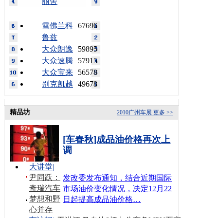
丽舍
雪佛兰科
67696
鲁兹
大众朗逸
59895
大众速腾
57915
大众宝来
56578
别克凯越
49678
精品坊
2010广州车展
更多 >>
[车春秋]成品油价格再次上
调
大讲堂
|
尹同跃：
发改委发布通知，结合近期国际
奇瑞汽车
市场油价变化情况，决定12月22
梦想和野
日起提高成品油价格…
心并存