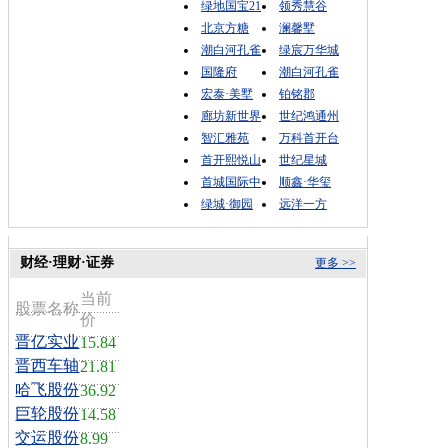
绿地国宝21
领秀慧谷
北京方糖
澜馨墅
潮白河孔雀
绿宸万华城
国隆府
潮白河孔雀
宏泰·美墅
铂铭郡
廊坊新世界
世纪鸿通州
智汇雅苑
万科首开台
首开熙悦山
世纪星城
首城国际中
顺鑫·华玺
绿城·御园
远洋一方
财经·理财·证券
更多 >>
当前
股票名称
价
晋亿实业
15.84
晋西车轴
21.81
哈飞股份
36.92
巨轮股份
14.58
交运股份
8.99