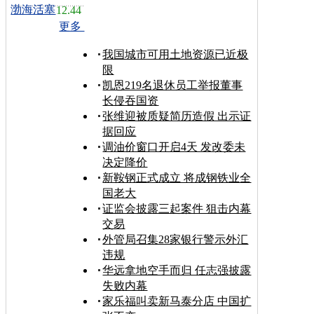
渤海活塞
12.44
更多
我国城市可用土地资源已近极
限
凯恩219名退休员工举报董事
长侵吞国资
张维迎被质疑简历造假 出示证
据回应
调油价窗口开启4天 发改委未
决定降价
新鞍钢正式成立 将成钢铁业全
国老大
证监会披露三起案件 狙击内幕
交易
外管局召集28家银行警示外汇
违规
华远拿地空手而归 任志强披露
失败内幕
家乐福叫卖新马泰分店 中国扩