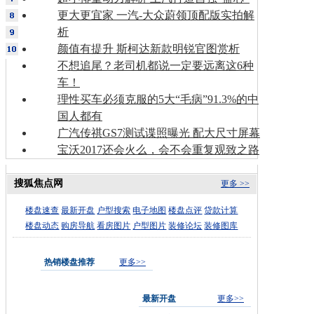
更大更宜家 一汽-大众蔚领顶配版实拍解
析
颜值有提升 斯柯达新款明锐官图赏析
不想追尾？老司机都说一定要远离这6种
车！
理性买车必须克服的5大“毛病”91.3%的中
国人都有
广汽传祺GS7测试谍照曝光 配大尺寸屏幕
宝沃2017还会火么，会不会重复观致之路
搜狐焦点网
更多 >>
楼盘速查
最新开盘
户型搜索
电子地图
楼盘点评
贷款计算
楼盘动态
购房导航
看房图片
户型图片
装修论坛
装修图库
热销楼盘推荐
更多>>
最新开盘
更多>>