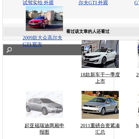
试驾实拍 外观
尔夫GTI 外观
G
看过该文章的人还看过
2009款大众高尔夫
GTI 官方
18款新车于一季度
上市
起亚福瑞迪两厢申
2011重磅合资紧凑
报图
汇总