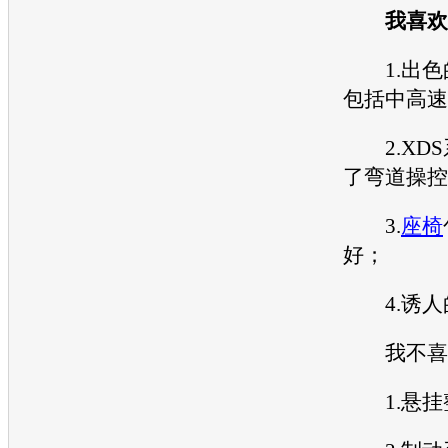
我喜欢
1.出色
包括中高速
2.XDS
了弯道操控
3.
座椅
好；
4.诱人
我不喜
1.悬挂