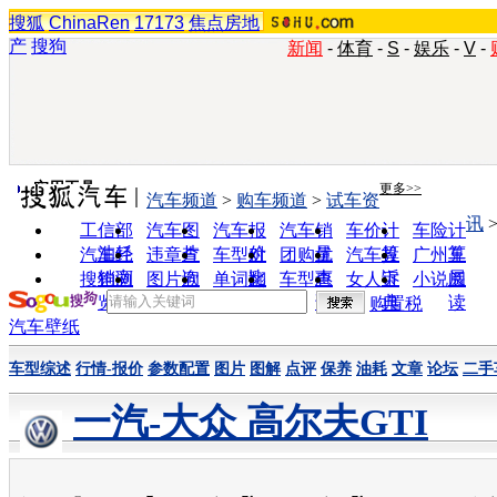
搜狐
ChinaRen
17173
焦点房地
产
搜狗
新闻
-
体育
-
S
-
娱乐
-
V
-
实用工具
更多>>
汽车频道
>
购车频道
>
试车资
讯
工信部
汽车图
汽车报
汽车销
车价计
车险计
油耗
片
价
量
算
算
汽车经
违章查
车型对
团购优
汽车投
广州车
销商
询
比
惠
诉
展
搜狗浏
图片欣
单词翻
车型查
女人宝
小说阅
览器
赏
译
询
典
读
购置税
汽车壁纸
车型综述
行情-报价
参数配置
图片
图解
点评
保养
油耗
文章
论坛
二手
一汽-大众 高尔夫GTI