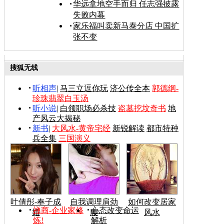
华远拿地空手而归 任志强披露
失败内幕
家乐福叫卖新马泰分店 中国扩
张不变
搜狐无线
听相声
|
马三立逗你玩
济公传全本
郭德纲-
珍珠翡翠白玉汤
听小说
|
白领职场必杀技
盗墓挖坟奇书
地
产风云大揭秘
新书
|
大风水-黄帝宅经
新锐解读
都市特种
兵全集
三国演义
叶倩彤-奉子成
自我调理肩劲
如何改变居家
禅商-企业家修
心态改变命运
婚
腰
风水
炼!
解析