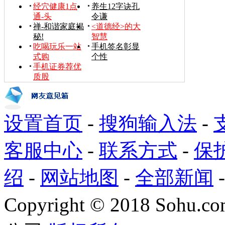
经穴健康1点
养生12字诀孔
通-头
令谦
禅-和谐家庭揭
<道德经>的大
秘!
智慧
吃喝玩乐一站
手机签名彰显
式购
个性
手机证券荐优
质股
设置首页
-
搜狗输入法
-
客服中心
-
联系方式
-
保
绍
-
网站地图
-
全部新闻
Copyright
©
2018 Sohu.com