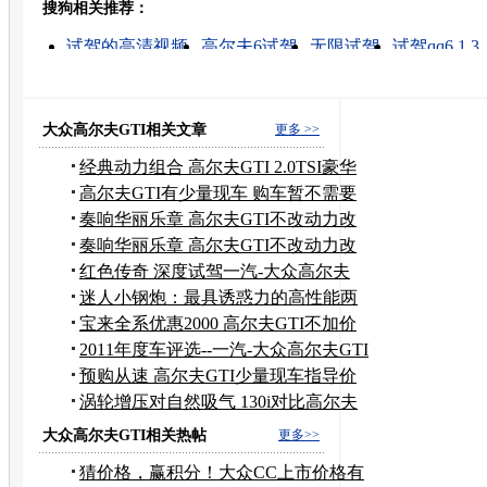
搜狗相关推荐：
转发至：
试驾的高清视频
高尔夫6试驾
无限试驾
试驾qq6 1.3
高尔夫的最新新闻
铂锐 2.4l 试驾
奥迪试驾
雷斯特 
高尔夫的高清视频
如何试驾
大众高尔夫GTI相关文章
更多 >>
经典动力组合 高尔夫GTI 2.0TSI豪华
版
高尔夫GTI有少量现车 购车暂不需要
预订
奏响华丽乐章 高尔夫GTI不改动力改
音响
奏响华丽乐章 高尔夫GTI不改动力改
音响
红色传奇 深度试驾一汽-大众高尔夫
GTI
迷人小钢炮：最具诱惑力的高性能两
厢车
宝来全系优惠2000 高尔夫GTI不加价
销售
2011年度车评选--一汽-大众高尔夫GTI
预购从速 高尔夫GTI少量现车指导价
销售
涡轮增压对自然吸气 130i对比高尔夫
GTI
大众高尔夫GTI相关热帖
更多>>
猜价格，赢积分！大众CC上市价格有