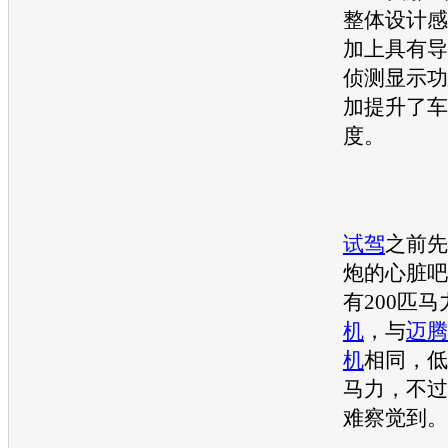
整体设计感
加上具有导
侦测显示功
加提升了车
度。
试驾
之前先
炮的心脏吧
有200匹马力
机
，与
迈腾
机
相同，低
马力，不过
难察觉到。