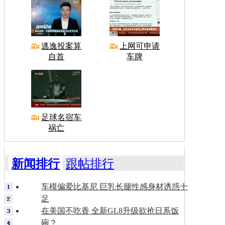
逃逸投案算
上网可申请
自首
车牌
足球名宿车
祸亡
新闻排行
跟帖排行
车模偏爱比基尼 巨乳长腿性感身材诱惑十
足
在美国不吃香 全新GL8升级欲抢日系饭
碗？