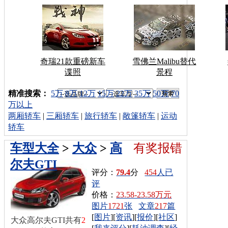
奇瑞21款重磅新车
雪佛兰Malibu替代
谍照
景程
车型搜索：
精准搜索：
5万
8万
12万
15万
22万
35万
50万
70
万以上
两厢轿车
|
三厢轿车
|
旅行轿车
|
敞篷轿车
|
运动
轿车
车型大全
>
大众
>
高
有奖报错
尔夫GTI
评分：
79.4
分
454
人已
评
价格：
23.58-23.58万元
图片
1721
张
文章
217
篇
[
图片
][
资讯
][
报价
][
社区
]
大众高尔夫GTI共有
2