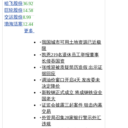
哈飞股份
36.92
巨轮股份
14.58
交运股份
8.99
渤海活塞
12.44
更多
我国城市可用土地资源已近极
限
凯恩219名退休员工举报董事
长侵吞国资
张维迎被质疑简历造假 出示证
据回应
调油价窗口开启4天 发改委未
决定降价
新鞍钢正式成立 将成钢铁业全
国老大
证监会披露三起案件 狙击内幕
交易
外管局召集28家银行警示外汇
违规