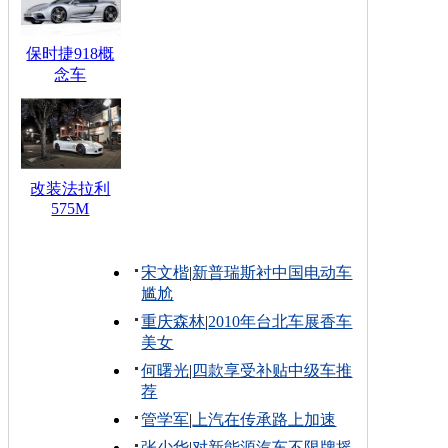
保时捷918概
念车
改装法拉利
575M
宋文楷
|
新普瑞斯衬中国电动车
尴尬
重庆森林
|
2010年台北车展香车
美女
何曙光
|
四款享受补贴中级车推
荐
管学军
|
上汽在传承路上加速
张少华
|
对新能源汽车不限牌摇