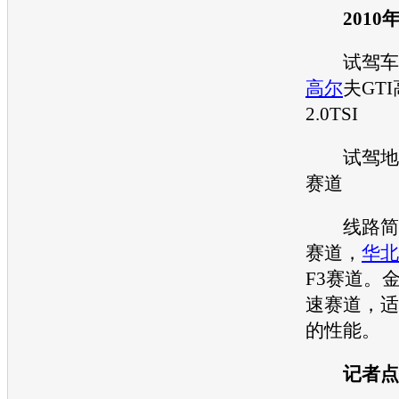
2010年
试驾
车
高尔
夫GTI
2.0TSI
试驾
地
赛道
线路简介
赛道，
华北
F3赛道。
速赛道，适
的性能。
记者点