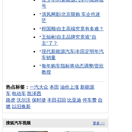
号
清风网影
|
北京限购 车企也迷
茫
程国顺
|
自主高端究竟有多难？
王灿彬
|
自主品牌究竟谁"自
主"了？
现代新能源汽车
|
丰田定明年汽
车销量
每年购车指标将动态调整
|
管欣
教授
热点标签：
一汽大众
本田
油价上涨
新能源
车
电动车
凯泽西
路虎
沃尔沃
保时捷
丰田召回
比亚迪
停车费
自
燃
以旧换新
搜狐汽车视频
更多 >>