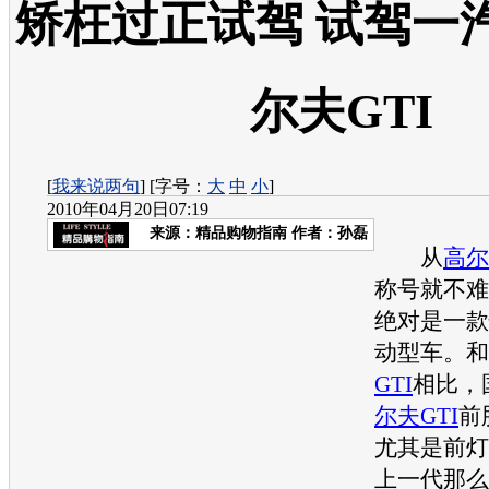
矫枉过正试驾 试驾一
尔夫GTI
[
我来说两句
] [字号：
大
中
小
]
2010年04月20日07:19
来源：
精品购物指南
作者：孙磊
从
高尔
称号就不难
绝对是一款
动型车。和
GTI
相比，
尔夫GTI
前
尤其是前灯
上一代那么