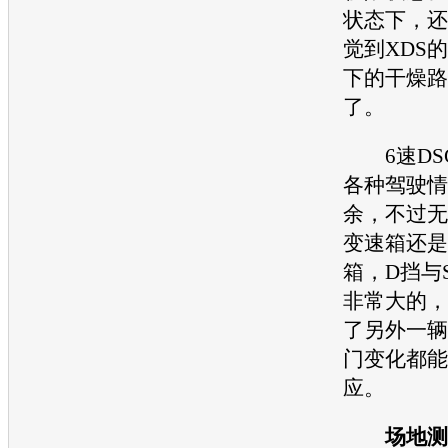
状态下，还
觉到XDS
下的干燥路
了。
6速DS
各种驾驶情
余，不过无
变速箱
还是
箱
，D挡与
非常大的，
了另外一辆
门变化都能
应。
场地测