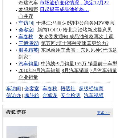
奇瑞汽车
市场油价变化情况，决定12月22
梦想和野
日起提高成品油价格…
心并存
车访间
|
于洪江:马自达8切中公商务MPV要害
会客室
|
新闻TOP10 给北京治堵新政提意见
车春秋
|
发改委发通知 成品油价格再次上调
三博演议
|
第五回:博士哪种变速器更给力?
服务精英
|
东风乘用车曹智：东风风神让“满意
到家”
汽车销量
|
中汽协:9月销量155万 销量前十车型
2010年9月汽车销量
8月汽车销量
7月汽车销量
企业销量
车访间
|
会客室
|
车春秋
|
悟透社
|
超级经销商
信访办
|
魂斗轮
|
金狐谍
|
安全检测
|
汽车视频
更多 >>