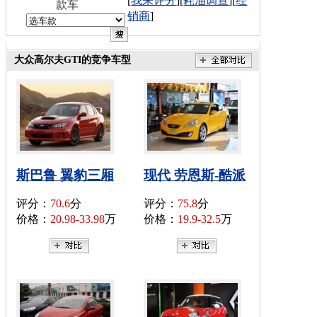
[
我来评分
][
耗油调查
][
经
款车
销商
]
大众高尔夫GTI的竞争车型
斯巴鲁 翼豹三厢
现代 劳恩斯-酷派
评分：
70.6
分
评分：
75.8
分
价格：
20.98-33.98
万
价格：
19.9-32.5
万