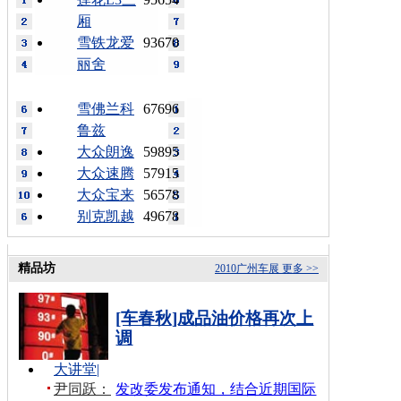
厢
雪铁龙爱
93670
丽舍
雪佛兰科
67696
鲁兹
大众朗逸
59895
大众速腾
57915
大众宝来
56578
别克凯越
49678
精品坊
2010广州车展
更多 >>
[车春秋]成品油价格再次上
调
大讲堂
|
尹同跃：
发改委发布通知，结合近期国际