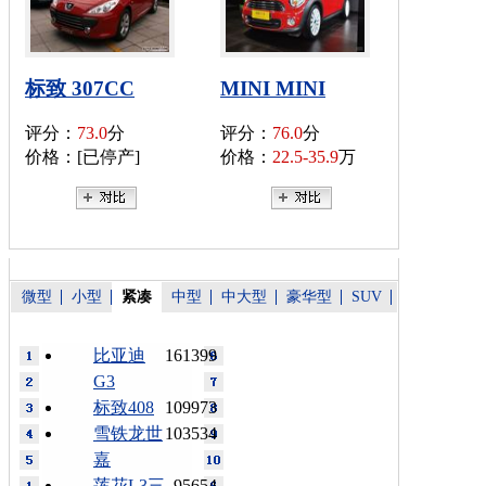
标致 307CC
MINI MINI
评分：
73.0
分
评分：
76.0
分
价格：[已停产]
价格：
22.5-35.9
万
微型
小型
紧凑
中型
中大型
豪华型
SUV
比亚迪
161399
G3
标致408
109973
雪铁龙世
103534
嘉
莲花L3三
95654