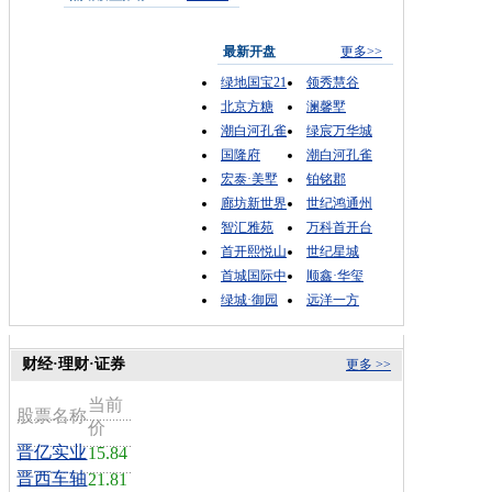
最新开盘
更多>>
绿地国宝21
领秀慧谷
北京方糖
澜馨墅
潮白河孔雀
绿宸万华城
国隆府
潮白河孔雀
宏泰·美墅
铂铭郡
廊坊新世界
世纪鸿通州
智汇雅苑
万科首开台
首开熙悦山
世纪星城
首城国际中
顺鑫·华玺
绿城·御园
远洋一方
财经·理财·证券
更多 >>
当前
股票名称
价
晋亿实业
15.84
晋西车轴
21.81