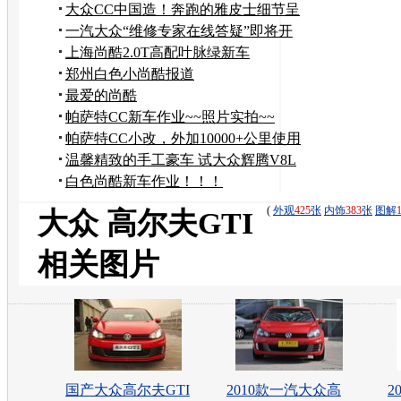
奖竞猜
大众CC中国造！奔跑的雅皮士细节呈
现（海量图片）
一汽大众“维修专家在线答疑”即将开
始...
上海尚酷2.0T高配叶脉绿新车
郑州白色小尚酷报道
最爱的尚酷
帕萨特CC新车作业~~照片实拍~~
帕萨特CC小改，外加10000+公里使用
感受！！
温馨精致的手工豪车 试大众辉腾V8L
4.2
白色尚酷新车作业！！！
(
外观
425
张
内饰
383
张
图解
大众 高尔夫GTI
相关图片
国产大众高尔夫GTI
2010款一汽大众高
2