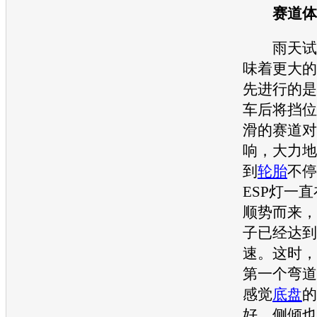
赛道体
雨天
试
味着更大的
先进行的是
车后将挡位
滑的赛道对
响，大力地
到
轮胎
不停
ESP灯一
顺势而来，
子已经达到了
速。这时，
第一个弯道
感觉
底盘
的
好，侧倾也