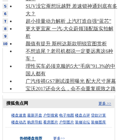
SUV没它甭想玩越野 差速锁神通到底有多
大？
超小排量动力解析 上汽打造自强“蓝芯”
更大更宜家 一汽-大众蔚领顶配版实拍解
析
颜值有提升 斯柯达新款明锐官图赏析
不想追尾？老司机都说一定要远离这6种
车！
理性买车必须克服的5大“毛病”91.3%的中
国人都有
广汽传祺GS7测试谍照曝光 配大尺寸屏幕
宝沃2017还会火么，会不会重复观致之路
搜狐焦点网
更多 >>
楼盘速查
最新开盘
户型搜索
电子地图
楼盘点评
贷款计算
楼盘动态
购房导航
看房图片
户型图片
装修论坛
装修图库
热销楼盘推荐
更多>>