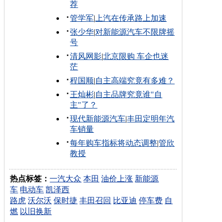
荐
管学军
|
上汽在传承路上加速
张少华
|
对新能源汽车不限牌摇
号
清风网影
|
北京限购 车企也迷
茫
程国顺
|
自主高端究竟有多难？
王灿彬
|
自主品牌究竟谁"自
主"了？
现代新能源汽车
|
丰田定明年汽
车销量
每年购车指标将动态调整
|
管欣
教授
热点标签：
一汽大众
本田
油价上涨
新能源
车
电动车
凯泽西
路虎
沃尔沃
保时捷
丰田召回
比亚迪
停车费
自
燃
以旧换新