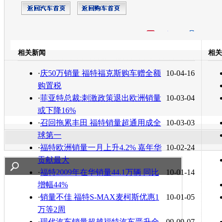
开心网
人人网
豆瓣
相关新闻
相关
转发至：
·
庆50万销量 福特福克斯购车赠全额
10-04-16
购置税
·
菲亚特总裁:刺激政策退出欧洲销量
10-03-04
或下降16%
·
召回拖累丰田 福特销量超通用成全
10-03-03
球第一
·
福特欧洲销量一月上升4.2% 嘉年华
10-02-24
贡献最大
·
福特2009年在华销量44.1万辆 同比
10-01-14
增幅44%
·
销量不佳 福特S-MAX麦柯斯优惠1
10-01-05
万等2周
·
现代汽车销量超越福特汽车晋升全
09-09-07