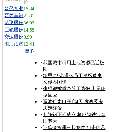
价
晋亿实业
15.84
晋西车轴
21.81
哈飞股份
36.92
巨轮股份
14.58
交运股份
8.99
渤海活塞
12.44
更多
我国城市可用土地资源已近极
限
凯恩219名退休员工举报董事
长侵吞国资
张维迎被质疑简历造假 出示证
据回应
调油价窗口开启4天 发改委未
决定降价
新鞍钢正式成立 将成钢铁业全
国老大
证监会披露三起案件 狙击内幕