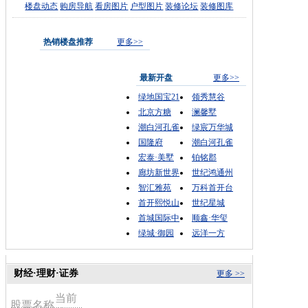
楼盘动态
购房导航
看房图片
户型图片
装修论坛
装修图库
热销楼盘推荐
更多>>
最新开盘
更多>>
绿地国宝21
领秀慧谷
北京方糖
澜馨墅
潮白河孔雀
绿宸万华城
国隆府
潮白河孔雀
宏泰·美墅
铂铭郡
廊坊新世界
世纪鸿通州
智汇雅苑
万科首开台
首开熙悦山
世纪星城
首城国际中
顺鑫·华玺
绿城·御园
远洋一方
财经·理财·证券
更多 >>
当前
股票名称