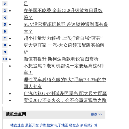
足
在美国不吃香 全新GL8升级欲抢日系饭
碗？
SUV没它甭想玩越野 差速锁神通到底有多
大？
超小排量动力解析 上汽打造自强“蓝芯”
更大更宜家 一汽-大众蔚领顶配版实拍解
析
颜值有提升 斯柯达新款明锐官图赏析
不想追尾？老司机都说一定要远离这6种
车！
理性买车必须克服的5大“毛病”91.3%的中
国人都有
广汽传祺GS7测试谍照曝光 配大尺寸屏幕
宝沃2017还会火么，会不会重复观致之路
搜狐焦点网
更多 >>
楼盘速查
最新开盘
户型搜索
电子地图
楼盘点评
贷款计算