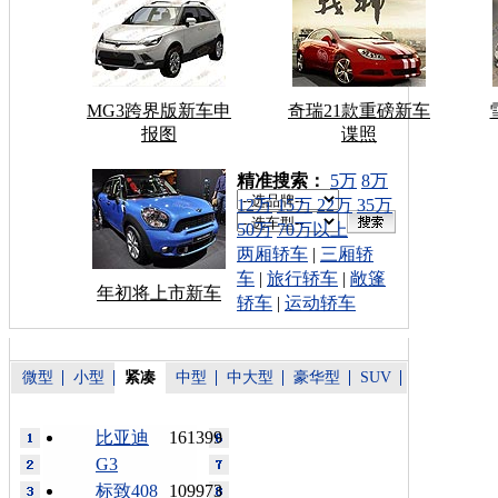
MG3跨界版新车申
奇瑞21款重磅新车
报图
谍照
车型搜索：
精准搜索：
5万
8万
12万
15万
22万
35万
50万
70万以上
两厢轿车
|
三厢轿
车
|
旅行轿车
|
敞篷
年初将上市新车
轿车
|
运动轿车
微型
小型
紧凑
中型
中大型
豪华型
SUV
比亚迪
161399
G3
标致408
109973