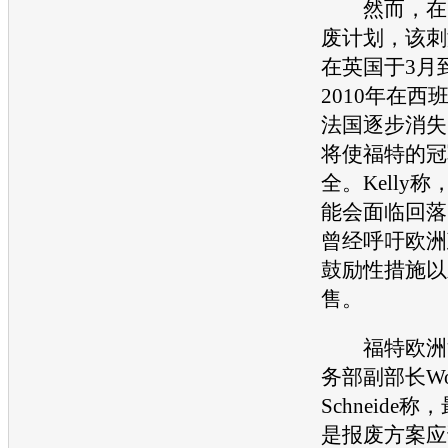
然而，在欧
废计划，该刺
在英国于3月
2010年在西
法国逐步消失
将使
福特
的冠
全。Kelly称
能会面临回落
曾经呼吁欧洲
鼓励性措施以
售。
福特
欧洲
务部副部长Wol
Schneide
是报废方案应