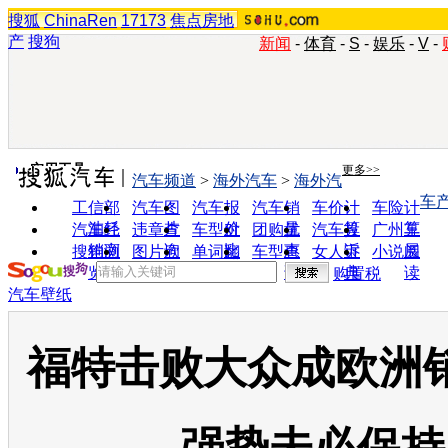
搜狐
ChinaRen
17173
焦点房地
产
搜狗
新闻
-
体育
-
S
-
娱乐
-
V
-
实用工具
更多>>
汽车频道
>
海外汽车
>
海外汽
车
工信部
汽车图
汽车报
汽车销
车价计
车险计
油耗
片
价
量
算
算
汽车经
违章查
车型对
团购优
汽车投
广州车
销商
询
比
惠
诉
展
搜狗浏
图片欣
单词翻
车型查
女人宝
小说阅
览器
赏
译
询
典
读
购置税
汽车壁纸
福特击败大众成欧洲