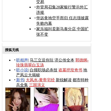
交易
外管局召集28家银行警示外汇
违规
华远拿地空手而归 任志强披露
失败内幕
家乐福叫卖新马泰分店 中国扩
张不变
搜狐无线
听相声
|
马三立逗你玩
济公传全本
郭德纲-
珍珠翡翠白玉汤
听小说
|
白领职场必杀技
盗墓挖坟奇书
地
产风云大揭秘
新书
|
大风水-黄帝宅经
新锐解读
都市特种
兵全集
三国演义