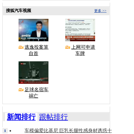
搜狐汽车视频
更多 >>
逃逸投案算
上网可申请
自首
车牌
足球名宿车
祸亡
新闻排行
跟帖排行
车模偏爱比基尼 巨乳长腿性感身材诱惑十