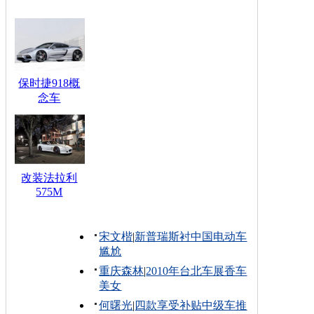
保时捷918概
念车
改装法拉利
575M
宋文楷
|
新普瑞斯衬中国电动车
尴尬
重庆森林
|
2010年台北车展香车
美女
何曙光
|
四款享受补贴中级车推