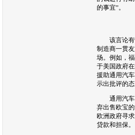
的事宜”。
该言论有悖
制造商一贯友
场。例如，
福
于美国政府在
援助
通用汽车
示出批评的态
通用汽车
弃出售
欧宝
的
欧洲政府寻求
贷款和担保。