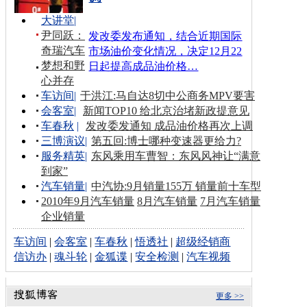
大讲堂
|
尹同跃：
发改委发布通知，结合近期国际
奇瑞汽车
市场油价变化情况，决定12月22
梦想和野
日起提高成品油价格…
心并存
车访间
|
于洪江:马自达8切中公商务MPV要害
会客室
|
新闻TOP10 给北京治堵新政提意见
车春秋
|
发改委发通知 成品油价格再次上调
三博演议
|
第五回:博士哪种变速器更给力?
服务精英
|
东风乘用车曹智：东风风神让“满意
到家”
汽车销量
|
中汽协:9月销量155万 销量前十车型
2010年9月汽车销量
8月汽车销量
7月汽车销量
企业销量
车访间
|
会客室
|
车春秋
|
悟透社
|
超级经销商
信访办
|
魂斗轮
|
金狐谍
|
安全检测
|
汽车视频
更多 >>