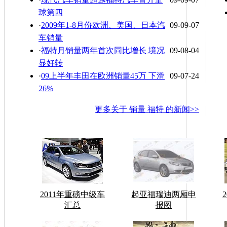
球第四
·
2009年1-8月份欧洲、美国、日本汽
09-09-07
车销量
·
福特月销量两年首次同比增长 境况
09-08-04
显好转
·
09上半年丰田在欧洲销量45万 下滑
09-07-24
26%
更多关于
销量 福特
的新闻>>
2011年重磅中级车
起亚福瑞迪两厢申
汇总
报图