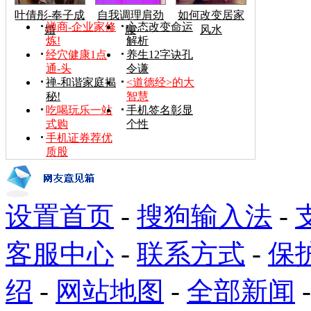
叶倩彤-奉子成
自我调理肩劲
如何改变居家
禅商-企业家修
心态改变命运
婚
腰
风水
炼!
解析
经穴健康1点
养生12字诀孔
通-头
令谦
禅-和谐家庭揭
<道德经>的大
秘!
智慧
吃喝玩乐一站
手机签名彰显
式购
个性
手机证券荐优
质股
设置首页
-
搜狗输入法
-
客服中心
-
联系方式
-
保
绍
-
网站地图
-
全部新闻