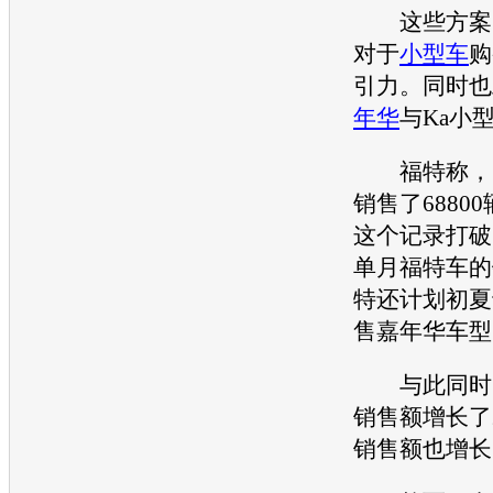
这些方案的
对于
小型车
购
引力。同时也
年华
与Ka
小
福特
称，
销售了68800
这个记录打破
单月
福特
车的
特
还计划初夏
售
嘉年华
车型
与此同时
销售额增长了2
销售额也增长