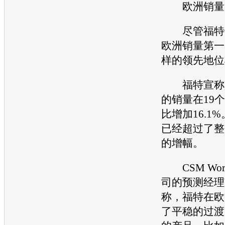
欧洲销量
尽管
福特
欧洲销量第一
样的领先地位
福特
宣称
的销量在19
比增加16.1
已经超过了整个
的增幅。
CSM Worl
司的预测经理Wal
称，
福特
在欧
了平稳的过渡