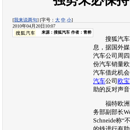
强势未必保持
[
我来说两句
] [字号：
大
中
小
]
2010年04月20日10:07
来源：
搜狐汽车
作者：青桦
搜狐汽车4
息，据国外媒
汽车公司周四
份汽车销量欧
汽车借此机会
汽车
公司
欧宝
助的反对声音
福特
欧洲
务部副部长Wol
Schneide
的钱进行有助