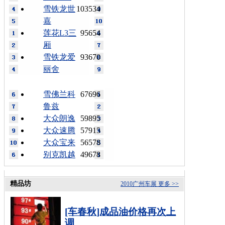
雪铁龙世
103534
嘉
莲花L3三
95654
厢
雪铁龙爱
93670
丽舍
雪佛兰科
67696
鲁兹
大众朗逸
59895
大众速腾
57915
大众宝来
56578
别克凯越
49678
精品坊
2010广州车展
更多 >>
[车春秋]成品油价格再次上
调