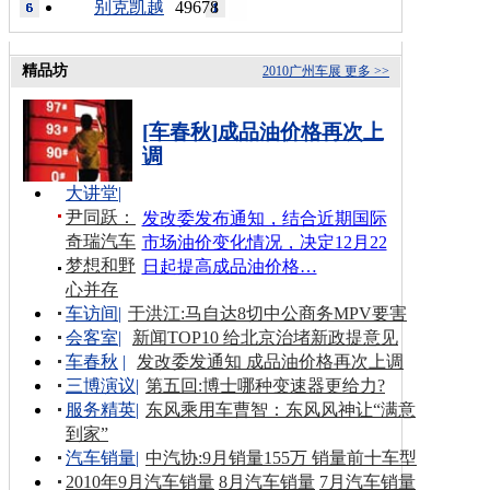
别克凯越
49678
精品坊
2010广州车展
更多 >>
[车春秋]成品油价格再次上
调
大讲堂
|
尹同跃：
发改委发布通知，结合近期国际
奇瑞汽车
市场油价变化情况，决定12月22
梦想和野
日起提高成品油价格…
心并存
车访间
|
于洪江:马自达8切中公商务MPV要害
会客室
|
新闻TOP10 给北京治堵新政提意见
车春秋
|
发改委发通知 成品油价格再次上调
三博演议
|
第五回:博士哪种变速器更给力?
服务精英
|
东风乘用车曹智：东风风神让“满意
到家”
汽车销量
|
中汽协:9月销量155万 销量前十车型
2010年9月汽车销量
8月汽车销量
7月汽车销量