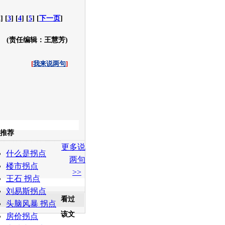
] [
3
] [
4
] [
5
] [
下一页
]
(责任编辑：王慧芳)
[
我来说两句
]
收起
推荐
更多说
白社会
百度i贴吧
什么是拐点
两句
楼市拐点
>>
王石 拐点
刘易斯拐点
看过
头脑风暴 拐点
该文
房价拐点