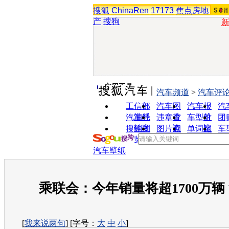
搜狐
ChinaRen
17173
焦点房地
产
搜狗
实用工具
汽车频道
>
汽车评
工信部
汽车图
汽车报
汽
油耗
片
价
汽车经
违章查
车型对
团
销商
询
比
搜狗浏
图片欣
单词翻
车
览器
赏
译
汽车壁纸
乘联会：今年销量将超1700万辆
[
我来说两句
] [字号：
大
中
小
]