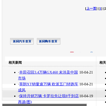
[
上一页
] [
1
] [2
开心网
人人网
豆瓣
相关新闻
相关
转发至：
·
丰田召回3.4万辆GX460 未涉及中国
10-04-21
市场
·
英朗XT销量逾万辆 欧派五门轿跑车
10-04-21
成风
·
保持月销万辆 卡罗拉先让现8千到店
10-04-19
再谈(图)