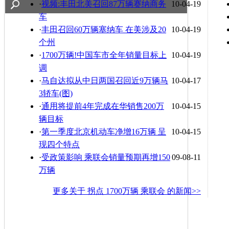
·
视频:丰田北美召回87万辆赛纳商务
10-04-19
车
·
丰田召回60万辆塞纳车 在美涉及20
10-04-19
个州
·
1700万辆!中国车市全年销量目标上
10-04-19
调
·
马自达拟从中日两国召回近9万辆马
10-04-17
3轿车(图)
·
通用将提前4年完成在华销售200万
10-04-15
辆目标
·
第一季度北京机动车净增16万辆 呈
10-04-15
现四个特点
·
受政策影响 乘联会销量预期再增150
09-08-11
万辆
更多关于
拐点 1700万辆 乘联会
的新闻>>