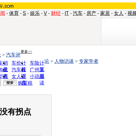
新闻
-
体育
-
S
-
娱乐
-
V
-
财经
-
IT
-
汽车
-
房产
-
家居
-
女人
-
视
更多>>
论
>
汽车评
论
>
人物访谈
>
专家学者
车销
车价计
车险计
量
算
算
购优
汽车投
广州车
惠
诉
展
型查
女人宝
小说阅
询
典
读
购置税
 没有拐点