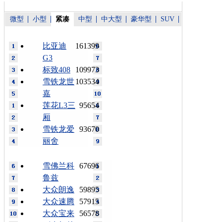
微型
小型
紧凑
中型
中大型
豪华型
SUV
比亚迪
161399
G3
标致408
109973
雪铁龙世
103534
嘉
莲花L3三
95654
厢
雪铁龙爱
93670
丽舍
雪佛兰科
67696
鲁兹
大众朗逸
59895
大众速腾
57915
大众宝来
56578