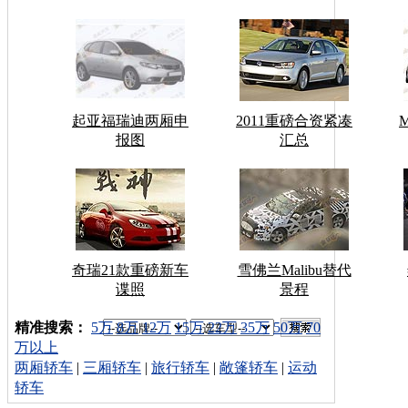
起亚福瑞迪两厢申
2011重磅合资紧凑
报图
汇总
奇瑞21款重磅新车
雪佛兰Malibu替代
谍照
景程
车型搜索：
精准搜索：
5万
8万
12万
15万
22万
35万
50万
70
万以上
两厢轿车
|
三厢轿车
|
旅行轿车
|
敞篷轿车
|
运动
轿车