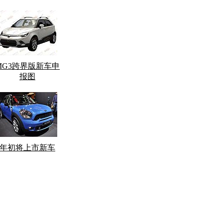
MG3跨界版新车申
报图
年初将上市新车