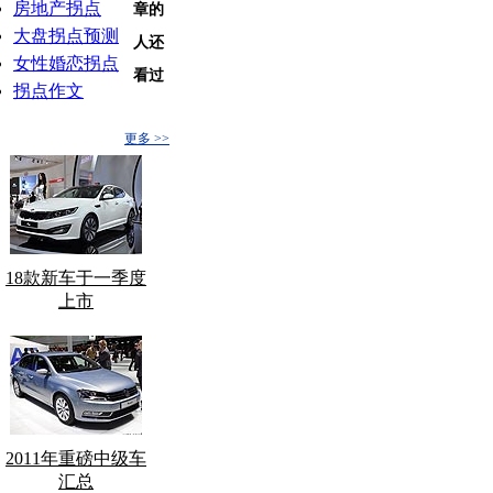
房地产拐点
章的
大盘拐点预测
人还
女性婚恋拐点
看过
拐点作文
更多 >>
18款新车于一季度
上市
2011年重磅中级车
汇总