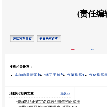
(责任编
开心网
人人网
豆瓣
搜狗相关推荐：
转发至：
实拍的最新图片
增压 天然气
气液增压缸
气体增压
什么是涡轮增压
求购全无油增压机
增压水泵
涡轮增压发动机
机械增压
空气增压机
瑞麒G3相关文章
更多 >>
奇瑞B16正式定名旗云6 明年初正式推