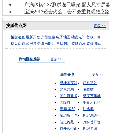
广汽传祺GS7测试谍照曝光 配大尺寸屏幕
宝沃2017还会火么，会不会重复观致之路
搜狐焦点网
更多 >>
楼盘速查
最新开盘
户型搜索
电子地图
楼盘点评
贷款计算
楼盘动态
购房导航
看房图片
户型图片
装修论坛
装修图库
热销楼盘推荐
更多>>
最新开盘
更多>>
绿地国宝21
领秀慧谷
北京方糖
澜馨墅
潮白河孔雀
绿宸万华城
国隆府
潮白河孔雀
宏泰·美墅
铂铭郡
廊坊新世界
世纪鸿通州
智汇雅苑
万科首开台
首开熙悦山
世纪星城