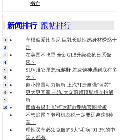
祸亡
新闻排行
跟帖排行
车模偏爱比基尼 巨乳长腿性感身材诱惑十
足
在美国不吃香 全新GL8升级欲抢日系饭
碗？
SUV没它甭想玩越野 差速锁神通到底有多
大？
超小排量动力解析 上汽打造自强“蓝芯”
更大更宜家 一汽-大众蔚领顶配版实拍解
析
颜值有提升 斯柯达新款明锐官图赏析
不想追尾？老司机都说一定要远离这6种
车！
理性买车必须克服的5大“毛病”91.3%的中
国人都有