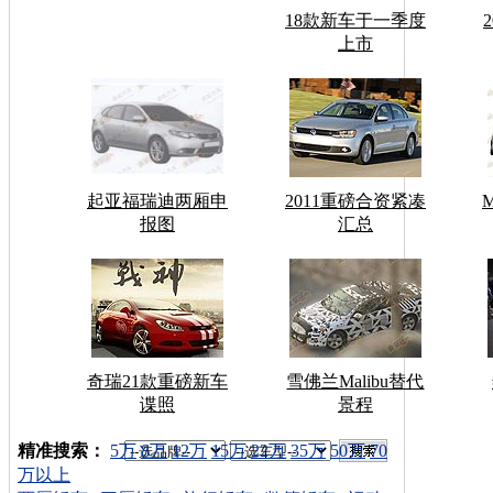
18款新车于一季度
上市
起亚福瑞迪两厢申
2011重磅合资紧凑
报图
汇总
奇瑞21款重磅新车
雪佛兰Malibu替代
谍照
景程
车型搜索：
精准搜索：
5万
8万
12万
15万
22万
35万
50万
70
万以上