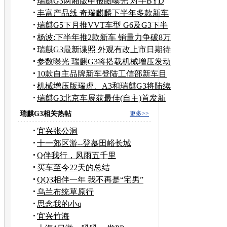
出
瑞麒G3两厢版申报图曝光 对手BYD
G3R
丰富产品线 奇瑞麒麟下半年多款新车
待发
瑞麒G5下月推VVT车型 G6及G3下半
年上市
杨波:下半年推2款新车 销量力争破8万
辆
瑞麒G3最新谍照 外观有改上市日期待
定
参数曝光 瑞麒G3将搭载机械增压发动
机
10款自主品牌新车登陆工信部新车目
录
机械增压版瑞虎、A3和瑞麒G3将陆续
上市
瑞麒G3北京车展获最佳(自主)首发新
车奖
瑞麒G3相关热帖
更多>>
宜兴张公洞
十一郊区游--登慕田峪长城
Q伴我行，风雨五千里
买车至今22天的总结
QQ3相伴一年 我不再是“宅男”
乌兰布统草原行
思念我的小q
宜兴竹海