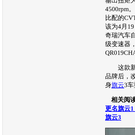
输出扭矩为17
4500rpm。
比配的CV
该为4月1
奇瑞
汽车自
级变速器
QR019CH
这款
品牌后，改
身
旗云
3
相关阅
更名旗云1
旗云3