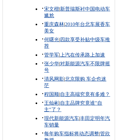
宋文楷
|
新普瑞斯衬中国电动车
尴尬
重庆森林
|
2010年台北车展香车
美女
何曙光
|
四款享受补贴中级车推
荐
管学军
|
上汽在传承路上加速
张少华
|
对新能源汽车不限牌摇
号
清风网影
|
北京限购 车企也迷
茫
程国顺
|
自主高端究竟有多难？
王灿彬
|
自主品牌究竟谁"自
主"了？
现代新能源汽车
|
丰田定明年汽
车销量
每年购车指标将动态调整
|
管欣