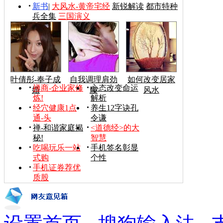
新书
|
大风水-黄帝宅经
新锐解读
都市特种
兵全集
三国演义
叶倩彤-奉子成
自我调理肩劲
如何改变居家
禅商-企业家修
心态改变命运
婚
腰
风水
炼!
解析
经穴健康1点
养生12字诀孔
通-头
令谦
禅-和谐家庭揭
<道德经>的大
秘!
智慧
吃喝玩乐一站
手机签名彰显
式购
个性
手机证券荐优
质股