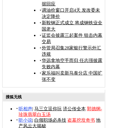
据回应
调油价窗口开启4天 发改委未
决定降价
新鞍钢正式成立 将成钢铁业全
国老大
证监会披露三起案件 狙击内幕
交易
外管局召集28家银行警示外汇
违规
华远拿地空手而归 任志强披露
失败内幕
家乐福叫卖新马泰分店 中国扩
张不变
搜狐无线
听相声
|
马三立逗你玩
济公传全本
郭德纲-
珍珠翡翠白玉汤
听小说
|
白领职场必杀技
盗墓挖坟奇书
地
产风云大揭秘