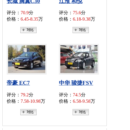
长城 腾翼C30
江淮 和悦
评分：
70.9
分
评分：
75.6
分
价格：
6.45-8.35
万
价格：
6.18-9.38
万
帝豪 EC7
中华 骏捷FSV
评分：
79.2
分
评分：
74.5
分
价格：
7.58-10.98
万
价格：
6.58-9.58
万