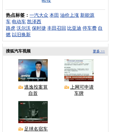
教授
热点标签：
一汽大众
本田
油价上涨
新能源
车
电动车
凯泽西
路虎
沃尔沃
保时捷
丰田召回
比亚迪
停车费
自
燃
以旧换新
搜狐汽车视频
更多 >>
逃逸投案算
上网可申请
自首
车牌
足球名宿车