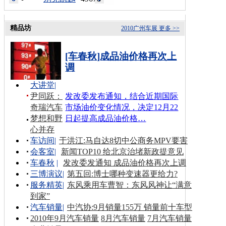
精品坊
2010广州车展
更多 >>
[车春秋]成品油价格再次上
调
大讲堂
|
尹同跃：
发改委发布通知，结合近期国际
奇瑞汽车
市场油价变化情况，决定12月22
梦想和野
日起提高成品油价格…
心并存
车访间
|
于洪江:马自达8切中公商务MPV要害
会客室
|
新闻TOP10 给北京治堵新政提意见
车春秋
|
发改委发通知 成品油价格再次上调
三博演议
|
第五回:博士哪种变速器更给力?
服务精英
|
东风乘用车曹智：东风风神让“满意
到家”
汽车销量
|
中汽协:9月销量155万 销量前十车型
2010年9月汽车销量
8月汽车销量
7月汽车销量