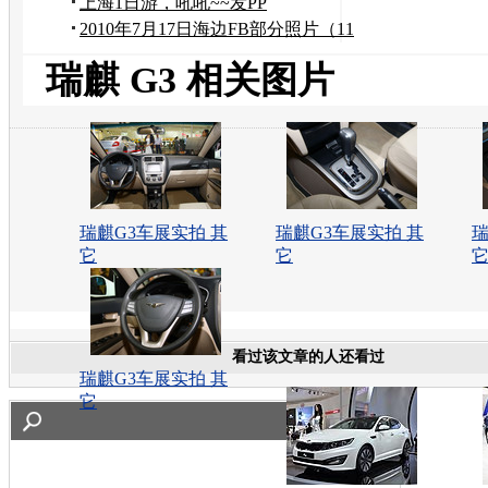
上海1日游，吼吼~~发PP
2010年7月17日海边FB部分照片（11
大牛版）
瑞麒 G3 相关图片
瑞麒G3车展实拍 其
瑞麒G3车展实拍 其
瑞
它
它
看过该文章的人还看过
瑞麒G3车展实拍 其
它