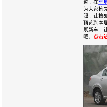
道，在
车
为大家抢
照，让搜
预览到本
展
新车
，
吧。
点击