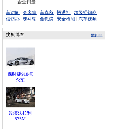
企业销量
车访间
|
会客室
|
车春秋
|
悟透社
|
超级经销商
信访办
|
魂斗轮
|
金狐谍
|
安全检测
|
汽车视频
更多 >>
保时捷918概
念车
改装法拉利
575M