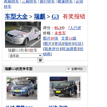
两厢轿车
|
三厢轿车
|
旅行轿车
|
敞篷轿车
|
运动
轿车
车型大全
>
瑞麒
>
G3
有奖报错
评分：
95.3
分
7
人已评
价格：
未售车
图片
89
张
文章
14
篇
[
图片
][
资讯
][
报价
][
社区
]
[
我来评分
][
耗油调查
][
经
瑞麒G3共有
0
款车
销商
]
瑞麒G3的竞争车型