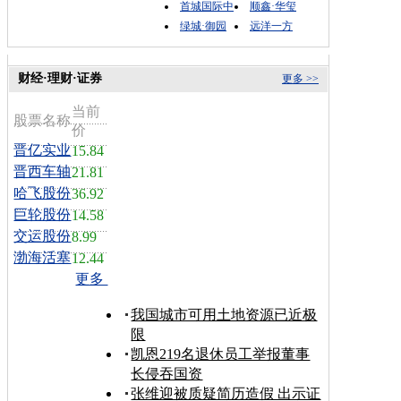
首城国际中
顺鑫·华玺
绿城·御园
远洋一方
财经·理财·证券
更多 >>
当前
股票名称
价
晋亿实业
15.84
晋西车轴
21.81
哈飞股份
36.92
巨轮股份
14.58
交运股份
8.99
渤海活塞
12.44
更多
我国城市可用土地资源已近极
限
凯恩219名退休员工举报董事
长侵吞国资
张维迎被质疑简历造假 出示证