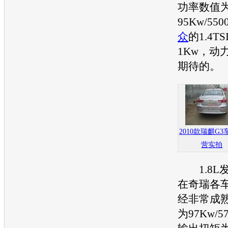
功率数值
95Kw/55
众
的1.4T
1Kw，动
期待的。
2010款瑞麒G
营实拍
1.8L
在奇瑞各
经非常成
为97Kw/5