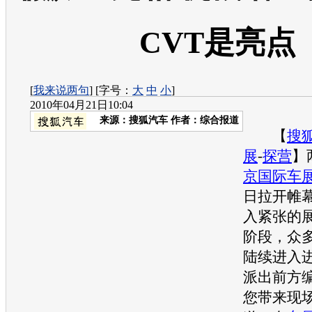
CVT是亮点
[
我来说两句
] [字号：
大
中
小
]
2010年04月21日10:04
来源：
搜狐汽车
作者：综合报道
【
搜
展
-
探营
】
京国际车
日拉开帷
入紧张的
阶段，众
陆续进入
派出前方
您带来现