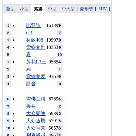
微型
小型
紧凑
中型
中大型
豪华型
SUV
比亚迪
161399
G3
标致408
109973
雪铁龙世
103534
嘉
莲花L3三
95654
厢
雪铁龙爱
93670
丽舍
雪佛兰科
67696
鲁兹
大众朗逸
59895
大众速腾
57915
大众宝来
56578
别克凯越
49678