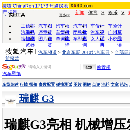
搜狐
ChinaRen
17173
焦点房地
产
搜狗
新闻
-
体育
-
S
-
娱乐
-
V
-
实用工具
更多>>
工信部
汽车图
汽车报
汽车销
车价计
车险计
油耗
片
价
量
算
算
汽车经
违章查
车型对
团购优
汽车投
广州车
销商
询
比
惠
诉
展
搜狗浏
图片欣
单词翻
车型查
女人宝
小说阅
览器
赏
译
询
典
读
汽车频道
>
北京车展-2010北京车展
>
全部展
前探营
购置税
汽车壁纸
车型综述
行情-报价
参数配置
碰撞测试
图片
图解
点评
油耗
文章
论坛
瑞麒 G3
瑞麒G3亮相 机械增