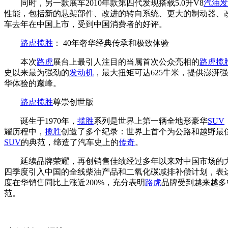
同时，另一款展车2010年款第四代发现搭载5.0升V8
汽油
发
性能，包括新的悬架部件、改进的转向系统、更大的制动器、
车去年在中国上市，受到中国消费者的好评。
路虎揽胜
： 40年奢华经典传承和极致体验
本次
路虎
展台上最引人注目的当属首次公众亮相的
路虎揽
史以来最为强劲的
发动机
，最大扭矩可达625牛米，提供澎
华体验的巅峰。
路虎揽胜
尊崇创世版
诞生于1970年，
揽胜
系列是世界上第一辆全地形豪华
SUV
耀历程中，
揽胜
创造了多个纪录：世界上首个为公路和越野最
SUV
的典范，缔造了汽车史上的
传奇
。
延续品牌荣耀，再创销售佳绩经过多年以来对中国市场的
四季度引入中国的全线柴油产品和二氧化碳减排补偿计划，表
度在华销售同比上涨近200%，充分表明
路虎
品牌受到越来越多
范。