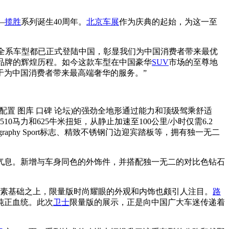
—
揽胜
系列诞生40周年。
北京车展
作为庆典的起始，为这一至
全系车型都已正式登陆中国，彰显我们为中国消费者带来最优
品牌的辉煌历程。如今这款车型在中国豪华
SUV
市场的至尊地
于为中国消费者带来最高端奢华的服务。”
(配置 图库 口碑 论坛)的强劲全地形通过能力和顶级驾乘舒适
马力和625牛米扭矩，从静止加速至100公里/小时仅需6.2
phy Sport标志、精致不锈钢门边迎宾踏板等，拥有独一无二
气息。新增与车身同色的外饰件，并搭配独一无二的对比色钻石
素基础之上，限量版时尚耀眼的外观和内饰也颇引人注目。
路
纯正血统。此次
卫士
限量版的展示，正是向中国广大车迷传递着