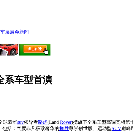
北京车展展会新闻
纸
全系车型首演
全球豪华
suv
领导者
路虎
(Land
Rover
)携旗下全系车型高调亮相第
，包括：气度非凡极致奢华的
揽胜
尊崇创世版、运动型
SUV
巅峰