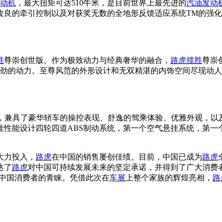
动机
，最大扭矩可达510牛米，是目前世界上最先进的
汽油
发动
改良的牵引控制以及对获奖无数的全地形反馈适应系统TM的强
胜
尊崇创世版。作为极致动力与经典奢华的融合，
路虎揽胜
尊崇
湃强劲的动力。至尊风范的外形设计和无双精湛的内饰空间尽现动
，兼具了豪华轿车的操控表现、舒逸的驾乘体验、优雅外观，以
佳性能设计四轮四道ABS制动系统，第一个空气悬挂系统，第一
大力投入，
路虎
在中国的销售屡创佳绩。目前，中国已成为
路虎
达了
路虎
对中国可持续发展未来的坚定承诺，并得到了广大消费
中国消费者的青睐。凭借此次在
车展
上整个家族的辉煌亮相，
路