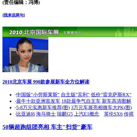
(责任编辑：冯博)
[
我来说两句
]
2010北京车展 990款参展新车全方位解读
·
中国版"小劳斯莱斯"
自主版"宾利"
低价"雷克萨斯RX"
·
最牛十款亚洲首发车
18款最争气自主车
新车高清图解
·
5-8万元实惠新车推荐(图)
3万元车展亮相微车大PK(图)
·
比亚迪I6
海马骑士
瑞麒G5
上汽E1概念
英伦SX6
传祺
50辆超跑组团亮相 车主"扫货"豪车