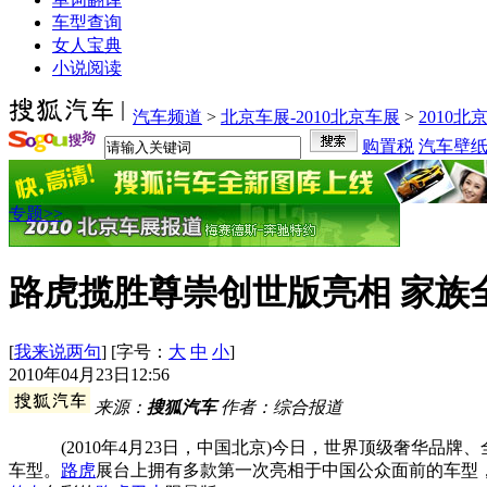
车型查询
女人宝典
小说阅读
汽车频道
>
北京车展-2010北京车展
>
2010
购置税
汽车壁
专题>>
路虎揽胜尊崇创世版亮相 家族
[
我来说两句
] [字号：
大
中
小
]
2010年04月23日12:56
来源：
搜狐汽车
作者：综合报道
(2010年4月23日，中国北京)今日，世界顶级奢华品牌、
车型。
路虎
展台上拥有多款第一次亮相于中国公众面前的车型