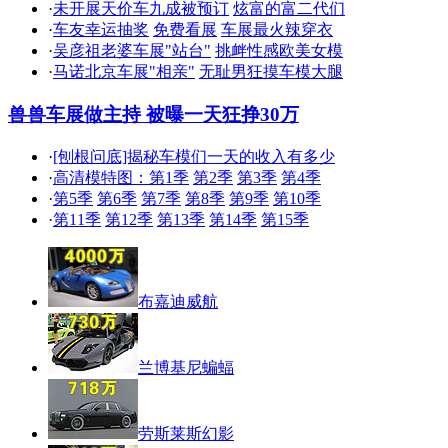
·
未开展天价车九成被预订
炫富的富二代们
·
车友幸运抽奖
免费看展
车展最火辣穿衣
·
吴彦祖老婆车展"站台"
挑衅性感欧美女模
·
马诺北京车展"相亲"
无耻男狂摸车模大腿
兽兽车展做主持 被曝一天狂挣30万
·
[刨根问底]揭秘车模们一天的收入有多少
·
高清模特图：第1季
第2季
第3季
第4季
·
第5季
第6季
第7季
第8季
第9季
第10季
·
第11季
第12季
第13季
第14季
第15季
布嘉迪威航
兰博基尼蝙蝠
劳斯莱斯幻影