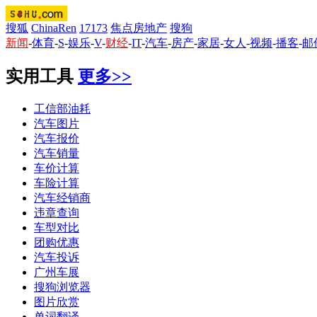
搜狐
ChinaRen
17173
焦点房地产
搜狗
新闻
-
体育
-
S
-
娱乐
-
V
-
财经
-
IT
-
汽车
-
房产
-
家居
-
女人
-
视频
-
播客
-
邮
实用工具
更多>>
工信部油耗
汽车图片
汽车报价
汽车销量
车价计算
车险计算
汽车经销商
违章查询
车型对比
团购优惠
汽车投诉
广州车展
搜狗浏览器
图片欣赏
单词翻译