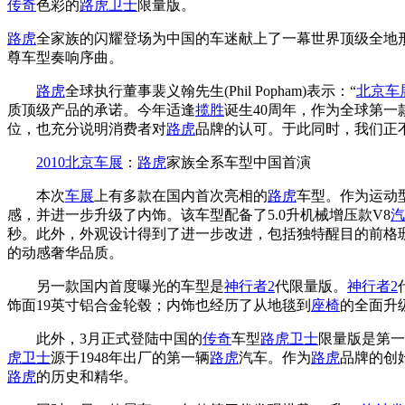
传奇
色彩的
路虎卫士
限量版。
路虎
全家族的闪耀登场为中国的车迷献上了一幕世界顶级全地
尊车型奏响序曲。
路虎
全球执行董事裴义翰先生(Phil Popham)表示：“
北京车
质顶级产品的承诺。今年适逢
揽胜
诞生40周年，作为全球第一
位，也充分说明消费者对
路虎
品牌的认可。于此同时，我们正
2010北京车展
：
路虎
家族全系车型中国首演
本次
车展
上有多款在国内首次亮相的
路虎
车型。作为运动
感，并进一步升级了内饰。该车型配备了5.0升机械增压款V8
汽
秒。此外，外观设计得到了进一步改进，包括独特醒目的前格珊、宽大
的动感奢华品质。
另一款国内首度曝光的车型是
神行者2
代限量版。
神行者2
饰面19英寸铝合金轮毂；内饰也经历了从地毯到
座椅
的全面升
此外，3月正式登陆中国的
传奇
车型
路虎卫士
限量版是第一
虎卫士
源于1948年出厂的第一辆
路虎
汽车。作为
路虎
品牌的创
路虎
的历史和精华。