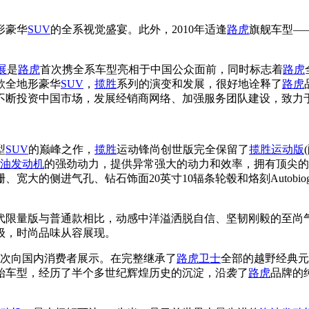
形豪华
SUV
的全系视觉盛宴。此外，2010年适逢
路虎
旗舰车型—
展
是
路虎
首次携全系车型亮相于中国公众面前，同时标志着
路虎
款全地形豪华
SUV
，
揽胜
系列的演变和发展，很好地诠释了
路虎
不断投资中国市场，发展经销商网络、加强服务团队建设，致力
型
SUV
的巅峰之作，
揽胜
运动锋尚创世版完全保留了
揽胜运动版
油
发动机
的强劲动力，提供异常强大的动力和效率，拥有顶尖的510
的侧进气孔、钻石饰面20英寸10辐条轮毂和烙刻Autobiogra
代限量版与普通款相比，动感中洋溢洒脱自信、坚韧刚毅的至尚
级，时尚品味从容展现。
次向国内消费者展示。在完整继承了
路虎卫士
全部的越野经典元
始车型，经历了半个多世纪辉煌历史的沉淀，沿袭了
路虎
品牌的