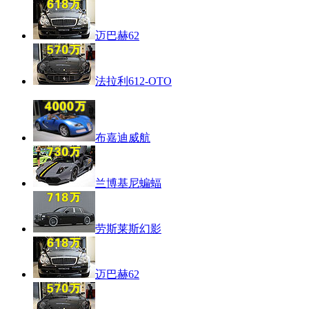
迈巴赫62
法拉利612-OTO
布嘉迪威航
兰博基尼蝙蝠
劳斯莱斯幻影
迈巴赫62