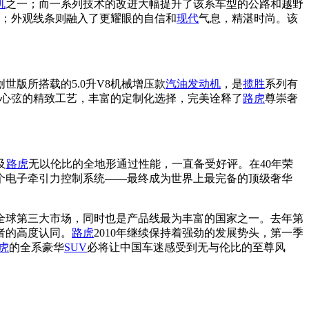
机
之一；而一系列技术的改进大幅提升了该系车型的公路和越野
化；外观线条则融入了更耀眼的自信和
现代
气息，精湛时尚。该
创世版所搭载的5.0升V8机械增压款
汽油
发动机
，是
揽胜
系列有
人心弦的精致工艺，丰富的定制化选择，完美诠释了
路虎
尊崇奢
及
路虎
无以伦比的全地形通过性能，一直备受好评。在40年荣
个电子牵引力控制系统——最终成为世界上最完备的顶级奢华
全球第三大市场，同时也是产品线最为丰富的国家之一。去年第
者的高度认同。
路虎
2010年继续保持着强劲的发展势头，第一季
虎
的全系豪华
SUV
必将让中国车迷感受到无与伦比的至尊风