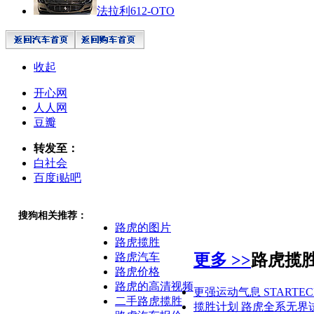
法拉利612-OTO
收起
开心网
人人网
豆瓣
转发至：
白社会
百度i贴吧
搜狗相关推荐：
路虎的图片
路虎揽胜
更多 >>
路虎揽
路虎汽车
路虎价格
路虎的高清视频
更强运动气息 STARTEC
二手路虎揽胜
揽胜计划 路虎全系无界