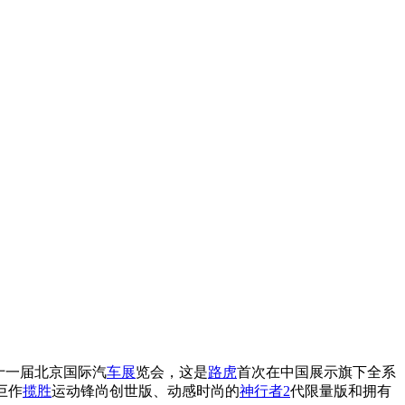
十一届北京国际汽
车展
览会，这是
路虎
首次在中国展示旗下全系
巨作
揽胜
运动锋尚创世版、动感时尚的
神行者2
代限量版和拥有