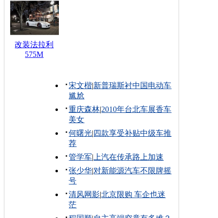
改装法拉利
575M
宋文楷
|
新普瑞斯衬中国电动车
尴尬
重庆森林
|
2010年台北车展香车
美女
何曙光
|
四款享受补贴中级车推
荐
管学军
|
上汽在传承路上加速
张少华
|
对新能源汽车不限牌摇
号
清风网影
|
北京限购 车企也迷
茫