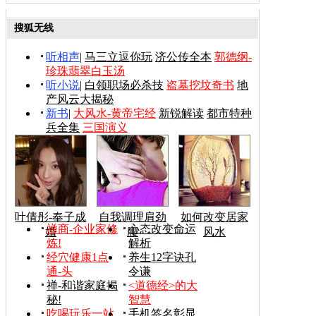
搜狐无线
听相声
|
马三立逗你玩
济公传全本
郭德纲-
珍珠翡翠白玉汤
听小说
|
白领职场必杀技
盗墓挖坟奇书
地
产风云大揭秘
新书
|
大风水-黄帝宅经
新锐解读
都市特种
兵全集
三国演义
叶倩彤-奉子成
自我调理肩劲
如何改变居家
禅商-企业家修
心态改变命运
婚
腰
风水
炼!
解析
经穴健康1点
养生12字诀孔
通-头
令谦
禅-和谐家庭揭
<道德经>的大
秘!
智慧
吃喝玩乐一站
手机签名彰显