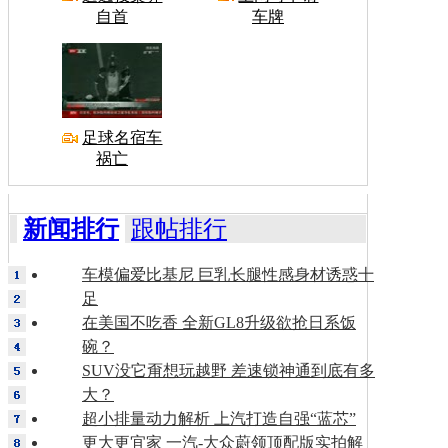
自首
车牌
足球名宿车
祸亡
新闻排行
跟帖排行
车模偏爱比基尼 巨乳长腿性感身材诱惑十
足
在美国不吃香 全新GL8升级欲抢日系饭
碗？
SUV没它甭想玩越野 差速锁神通到底有多
大？
超小排量动力解析 上汽打造自强“蓝芯”
更大更宜家 一汽-大众蔚领顶配版实拍解