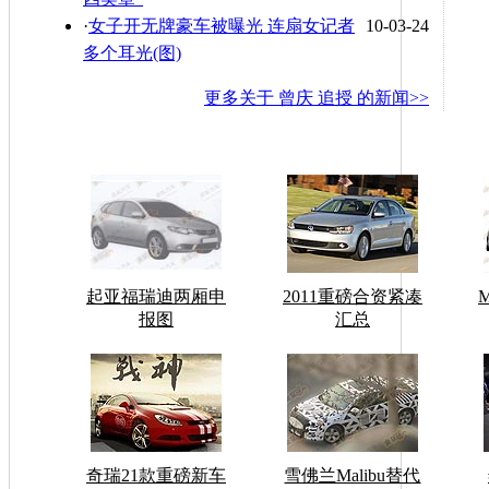
·
女子开无牌豪车被曝光 连扇女记者
10-03-24
多个耳光(图)
更多关于
曾庆 追授
的新闻>>
起亚福瑞迪两厢申
2011重磅合资紧凑
报图
汇总
奇瑞21款重磅新车
雪佛兰Malibu替代