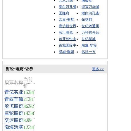
北京方糖
澜馨墅
潮白河孔雀
绿宸万华城
国隆府
潮白河孔雀
宏泰·美墅
铂铭郡
廊坊新世界
世纪鸿通州
智汇雅苑
万科首开台
首开熙悦山
世纪星城
首城国际中
顺鑫·华玺
绿城·御园
远洋一方
财经·理财·证券
更多 >>
当前
股票名称
价
晋亿实业
15.84
晋西车轴
21.81
哈飞股份
36.92
巨轮股份
14.58
交运股份
8.99
渤海活塞
12.44