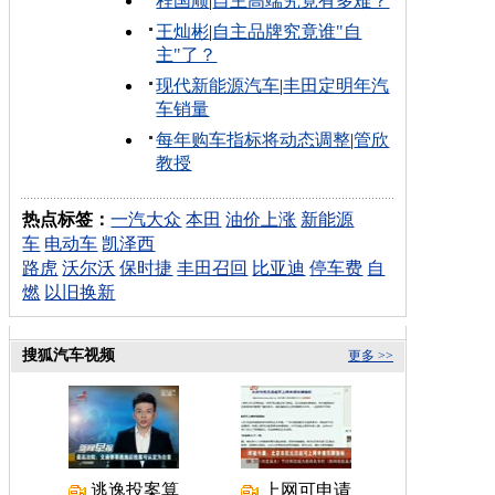
程国顺
|
自主高端究竟有多难？
王灿彬
|
自主品牌究竟谁"自
主"了？
现代新能源汽车
|
丰田定明年汽
车销量
每年购车指标将动态调整
|
管欣
教授
热点标签：
一汽大众
本田
油价上涨
新能源
车
电动车
凯泽西
路虎
沃尔沃
保时捷
丰田召回
比亚迪
停车费
自
燃
以旧换新
搜狐汽车视频
更多 >>
逃逸投案算
上网可申请