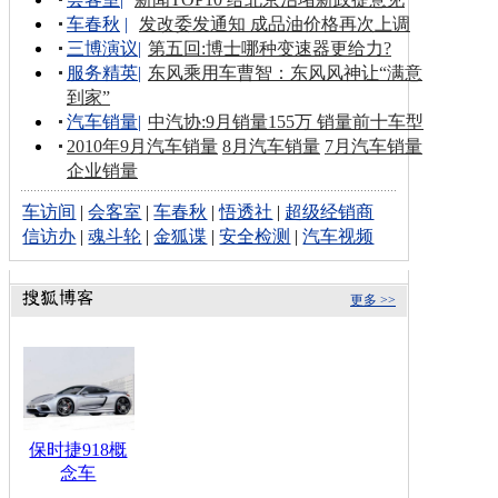
车春秋
|
发改委发通知 成品油价格再次上调
三博演议
|
第五回:博士哪种变速器更给力?
服务精英
|
东风乘用车曹智：东风风神让“满意
到家”
汽车销量
|
中汽协:9月销量155万 销量前十车型
2010年9月汽车销量
8月汽车销量
7月汽车销量
企业销量
车访间
|
会客室
|
车春秋
|
悟透社
|
超级经销商
信访办
|
魂斗轮
|
金狐谍
|
安全检测
|
汽车视频
更多 >>
保时捷918概
念车