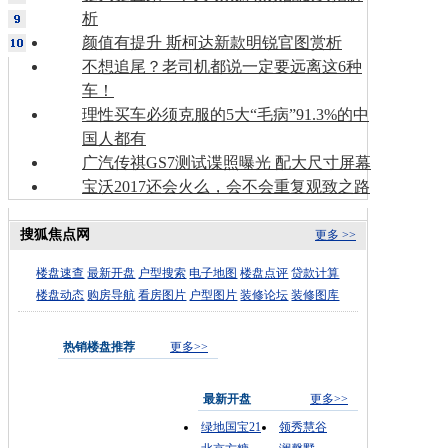
析
颜值有提升 斯柯达新款明锐官图赏析
不想追尾？老司机都说一定要远离这6种
车！
理性买车必须克服的5大“毛病”91.3%的中
国人都有
广汽传祺GS7测试谍照曝光 配大尺寸屏幕
宝沃2017还会火么，会不会重复观致之路
搜狐焦点网
更多 >>
楼盘速查
最新开盘
户型搜索
电子地图
楼盘点评
贷款计算
楼盘动态
购房导航
看房图片
户型图片
装修论坛
装修图库
热销楼盘推荐
更多>>
最新开盘
更多>>
绿地国宝21
领秀慧谷