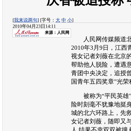
庆香被追授称
[
我来说两句
] [字号：
大
中
小
]
2010年04月23日14:11
来源：
人民网
人民网传媒频道北京
2010年3月9日，江
视女记者刘薇在北京
帮助他人脱险，遭遇
青团中央决定，追授曾
国青年五四奖章”光荣
被称为“平民英雄”
险时刻毫不犹豫地挺
城的北六环路上，先
女记者刘薇，随即又
人,结果不幸双双被撞,