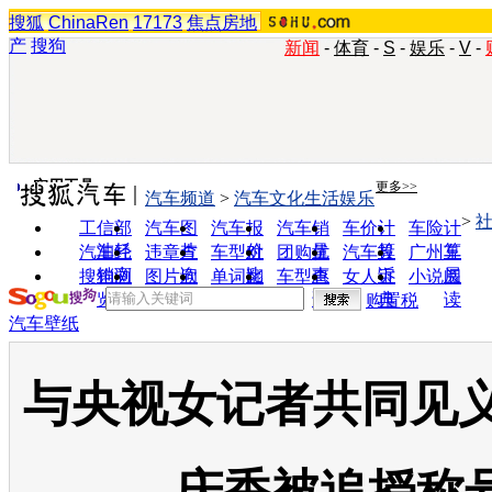
搜狐
ChinaRen
17173
焦点房地
产
搜狗
新闻
-
体育
-
S
-
娱乐
-
V
-
实用工具
更多>>
汽车频道
>
汽车文化生活娱乐
>
工信部
汽车图
汽车报
汽车销
车价计
车险计
油耗
片
价
量
算
算
汽车经
违章查
车型对
团购优
汽车投
广州车
销商
询
比
惠
诉
展
搜狗浏
图片欣
单词翻
车型查
女人宝
小说阅
览器
赏
译
询
典
读
购置税
汽车壁纸
与央视女记者共同见义