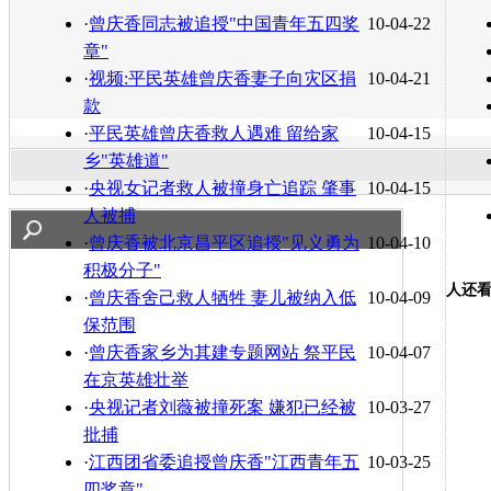
转发至：
·
曾庆香同志被追授"中国青年五四奖
10-04-22
章"
·
视频:平民英雄曾庆香妻子向灾区捐
10-04-21
款
·
平民英雄曾庆香救人遇难 留给家
10-04-15
乡"英雄道"
·
央视女记者救人被撞身亡追踪 肇事
10-04-15
人被捕
·
曾庆香被北京昌平区追授"见义勇为
10-04-10
积极分子"
人还
·
曾庆香舍己救人牺牲 妻儿被纳入低
10-04-09
保范围
·
曾庆香家乡为其建专题网站 祭平民
10-04-07
在京英雄壮举
·
央视记者刘薇被撞死案 嫌犯已经被
10-03-27
批捕
·
江西团省委追授曾庆香"江西青年五
10-03-25
四奖章"