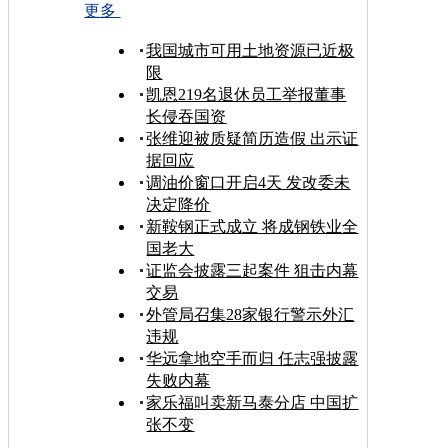
更多
我国城市可用土地资源已近极
限
凯恩219名退休员工举报董事
长侵吞国资
张维迎被质疑简历造假 出示证
据回应
调油价窗口开启4天 发改委未
决定降价
新鞍钢正式成立 将成钢铁业全
国老大
证监会披露三起案件 狙击内幕
交易
外管局召集28家银行警示外汇
违规
华远拿地空手而归 任志强披露
失败内幕
家乐福叫卖新马泰分店 中国扩
张不变