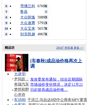
雪佛兰科
67696
鲁兹
大众朗逸
59895
大众速腾
57915
大众宝来
56578
别克凯越
49678
精品坊
2010广州车展
更多 >>
[车春秋]成品油价格再次上
调
大讲堂
|
尹同跃：
发改委发布通知，结合近期国际
奇瑞汽车
市场油价变化情况，决定12月22
梦想和野
日起提高成品油价格…
心并存
车访间
|
于洪江:马自达8切中公商务MPV要害
会客室
|
新闻TOP10 给北京治堵新政提意见