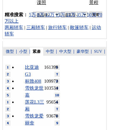
谍照
景程
车型搜索：
精准搜索：
5万
8万
12万
15万
22万
35万
50万
70
万以上
两厢轿车
|
三厢轿车
|
旅行轿车
|
敞篷轿车
|
运动
轿车
微型
小型
紧凑
中型
中大型
豪华型
SUV
比亚迪
161399
G3
标致408
109973
雪铁龙世
103534
嘉
莲花L3三
95654
厢
雪铁龙爱
93670
丽舍