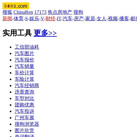
搜狐
ChinaRen
17173
焦点房地产
搜狗
新闻
-
体育
-
S
-
娱乐
-
V
-
财经
-
IT
-
汽车
-
房产
-
家居
-
女人
-
视频
-
播客
-
邮
实用工具
更多>>
工信部油耗
汽车图片
汽车报价
汽车销量
车价计算
车险计算
汽车经销商
违章查询
车型对比
团购优惠
汽车投诉
广州车展
搜狗浏览器
图片欣赏
单词翻译