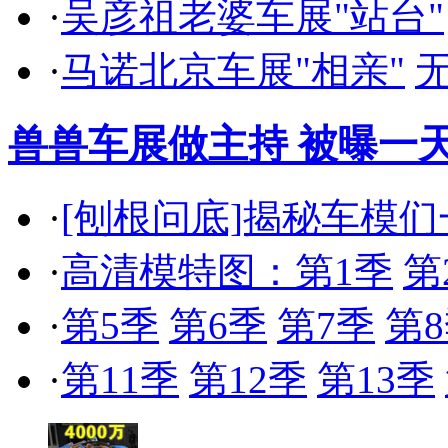
·
吴彦祖老婆车展"站台"
·
马诺北京车展"相亲"
兽兽车展做主持 被曝一天
·
[刨根问底]揭秘车模
·
高清模特图：第1季
第
·
第5季
第6季
第7季
第
·
第11季
第12季
第13季