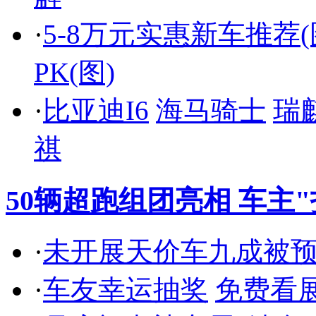
·
5-8万元实惠新车推荐(
PK(图)
·
比亚迪I6
海马骑士
瑞
祺
50辆超跑组团亮相 车主
·
未开展天价车九成被
·
车友幸运抽奖
免费看