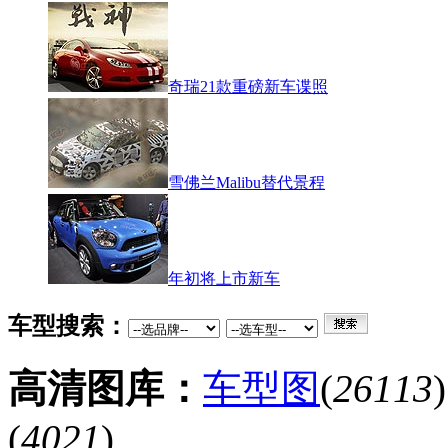
奇瑞21款重磅新车谍照
雪佛兰Malibu替代景程
年初将上市新车
车型搜索：
高清图库：
车型图
(
26113
(
4021
)