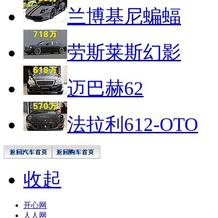
兰博基尼蝙蝠
劳斯莱斯幻影
迈巴赫62
法拉利612-OTO
收起
开心网
人人网