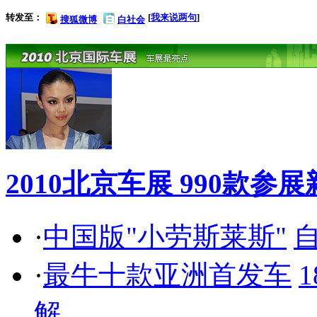
转发至：
[
我来说两句
]
搜狐微博
白社会
2010北京车展 990款
·
中国版"小劳斯莱斯"
自
·
最牛十款亚洲首发车
解