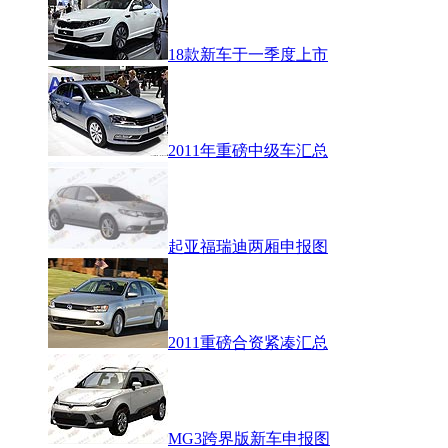
18款新车于一季度上市
2011年重磅中级车汇总
起亚福瑞迪两厢申报图
2011重磅合资紧凑汇总
MG3跨界版新车申报图