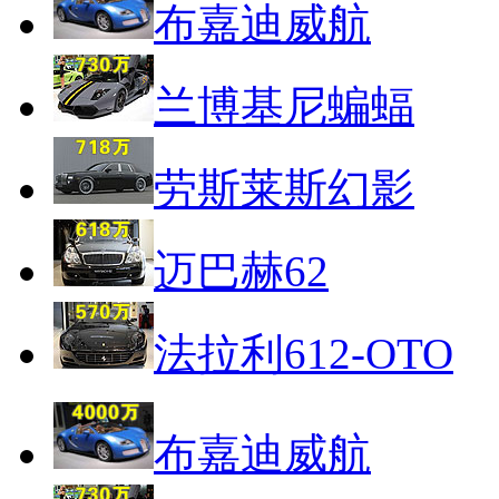
布嘉迪威航
兰博基尼蝙蝠
劳斯莱斯幻影
迈巴赫62
法拉利612-OTO
布嘉迪威航