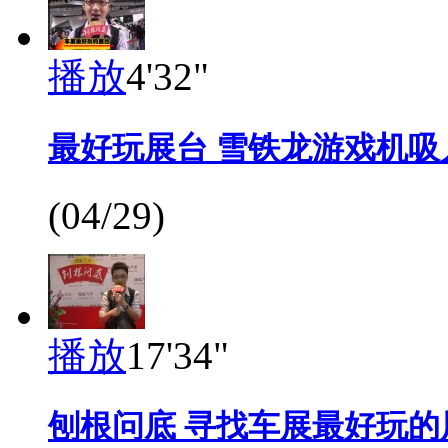
播放
4'32"
最好玩展台 雪铁龙游戏机吸
(04/29)
播放
17'34"
刨根问底 寻找车展最好玩的