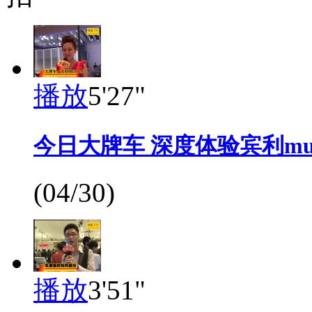
播放
5'27"
今日大牌车 深度体验宾利muls
(04/30)
播放
3'51"