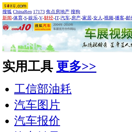
搜狐
ChinaRen
17173
焦点房地产
搜狗
新闻
-
体育
-
S
-
娱乐
-
V
-
财经
-
IT
-
汽车
-
房产
-
家居
-
女人
-
视频
-
播客
-
邮
实用工具
更多>>
工信部油耗
汽车图片
汽车报价