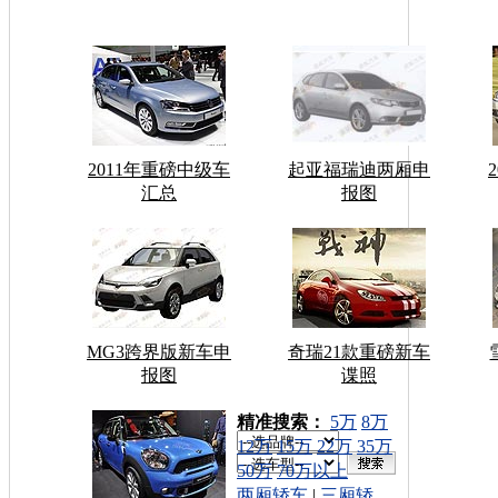
2011年重磅中级车
起亚福瑞迪两厢申
汇总
报图
MG3跨界版新车申
奇瑞21款重磅新车
报图
谍照
车型搜索：
精准搜索：
5万
8万
12万
15万
22万
35万
50万
70万以上
两厢轿车
|
三厢轿