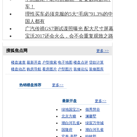
车！
理性买车必须克服的5大“毛病”91.3%的中
国人都有
广汽传祺GS7测试谍照曝光 配大尺寸屏幕
宝沃2017还会火么，会不会重复观致之路
搜狐焦点网
更多 >>
楼盘速查
最新开盘
户型搜索
电子地图
楼盘点评
贷款计算
楼盘动态
购房导航
看房图片
户型图片
装修论坛
装修图库
热销楼盘推荐
更多>>
最新开盘
更多>>
绿地国宝21
领秀慧谷
北京方糖
澜馨墅
潮白河孔雀
绿宸万华城
国隆府
潮白河孔雀
宏泰·美墅
铂铭郡