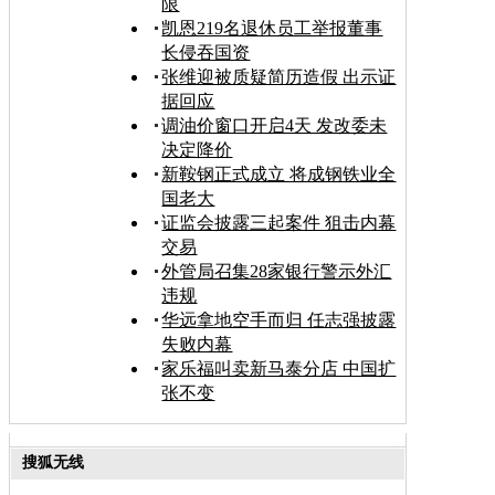
限
凯恩219名退休员工举报董事
长侵吞国资
张维迎被质疑简历造假 出示证
据回应
调油价窗口开启4天 发改委未
决定降价
新鞍钢正式成立 将成钢铁业全
国老大
证监会披露三起案件 狙击内幕
交易
外管局召集28家银行警示外汇
违规
华远拿地空手而归 任志强披露
失败内幕
家乐福叫卖新马泰分店 中国扩
张不变
搜狐无线