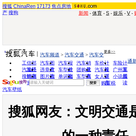
搜狐
ChinaRen
17173
焦点房地
产
搜狗
新闻
-
体育
-
S
-
娱乐
-
V
-
实用工具
更多>>
汽车频道
>
汽车交通
>
汽车交
通
工信部
汽车图
汽车报
汽车销
车价计
车险计
油耗
片
价
量
算
算
汽车经
违章查
车型对
团购优
汽车投
广州车
销商
询
比
惠
诉
展
搜狗浏
图片欣
单词翻
车型查
女人宝
小说阅
览器
赏
译
询
典
读
购置税
汽车壁纸
搜狐网友：文明交通