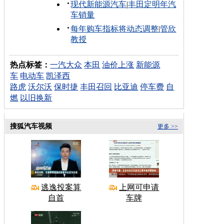
现代新能源汽车
|
丰田定明年汽
车销量
每年购车指标将动态调整
|
管欣
教授
热点标签：
一汽大众
本田
油价上涨
新能源
车
电动车
凯泽西
路虎
沃尔沃
保时捷
丰田召回
比亚迪
停车费
自
燃
以旧换新
搜狐汽车视频
更多 >>
逃逸投案算
上网可申请
自首
车牌