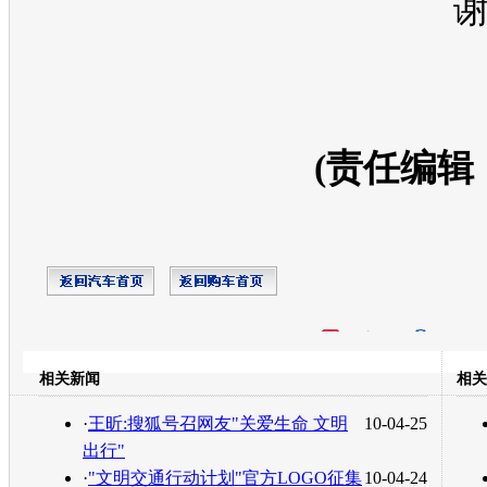
谢
(责任编辑
开心网
人人网
豆瓣
相关新闻
相关
转发至：
·
王昕:搜狐号召网友"关爱生命 文明
10-04-25
出行"
·
"文明交通行动计划"官方LOGO征集
10-04-24