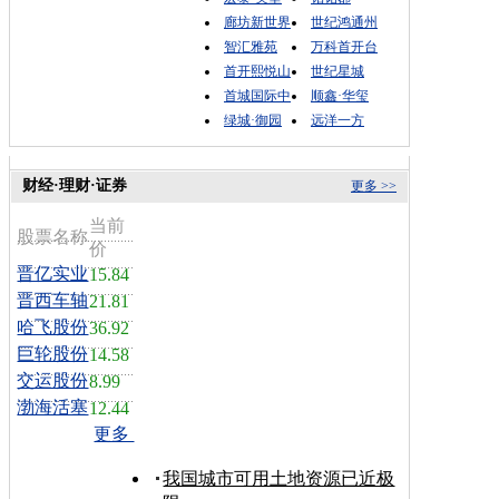
廊坊新世界
世纪鸿通州
智汇雅苑
万科首开台
首开熙悦山
世纪星城
首城国际中
顺鑫·华玺
绿城·御园
远洋一方
财经·理财·证券
更多 >>
当前
股票名称
价
晋亿实业
15.84
晋西车轴
21.81
哈飞股份
36.92
巨轮股份
14.58
交运股份
8.99
渤海活塞
12.44
更多
我国城市可用土地资源已近极