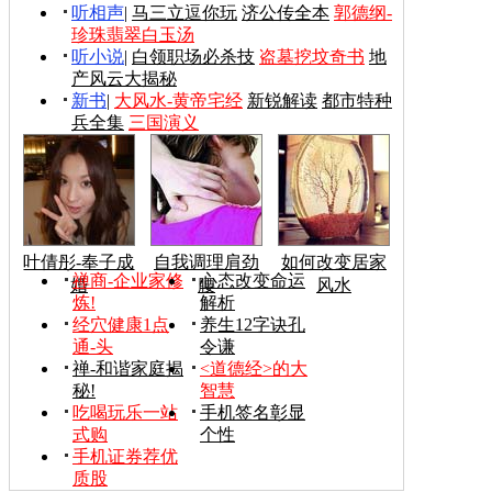
听相声
|
马三立逗你玩
济公传全本
郭德纲-
珍珠翡翠白玉汤
听小说
|
白领职场必杀技
盗墓挖坟奇书
地
产风云大揭秘
新书
|
大风水-黄帝宅经
新锐解读
都市特种
兵全集
三国演义
叶倩彤-奉子成
自我调理肩劲
如何改变居家
禅商-企业家修
心态改变命运
婚
腰
风水
炼!
解析
经穴健康1点
养生12字诀孔
通-头
令谦
禅-和谐家庭揭
<道德经>的大
秘!
智慧
吃喝玩乐一站
手机签名彰显
式购
个性
手机证券荐优
质股