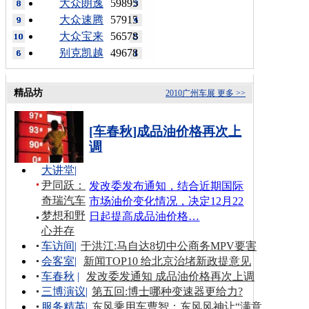
大众朗逸
59895
大众速腾
57915
大众宝来
56578
别克凯越
49678
精品坊
2010广州车展
更多 >>
[车春秋]成品油价格再次上
调
大讲堂
|
尹同跃：
发改委发布通知，结合近期国际
奇瑞汽车
市场油价变化情况，决定12月22
梦想和野
日起提高成品油价格…
心并存
车访间
|
于洪江:马自达8切中公商务MPV要害
会客室
|
新闻TOP10 给北京治堵新政提意见
车春秋
|
发改委发通知 成品油价格再次上调
三博演议
|
第五回:博士哪种变速器更给力?
服务精英
|
东风乘用车曹智：东风风神让“满意