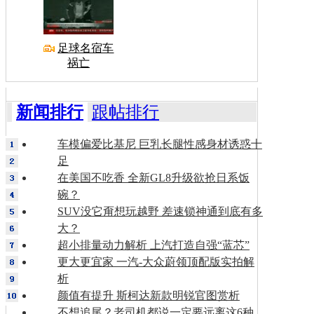
足球名宿车
祸亡
新闻排行
跟帖排行
车模偏爱比基尼 巨乳长腿性感身材诱惑十
足
在美国不吃香 全新GL8升级欲抢日系饭
碗？
SUV没它甭想玩越野 差速锁神通到底有多
大？
超小排量动力解析 上汽打造自强“蓝芯”
更大更宜家 一汽-大众蔚领顶配版实拍解
析
颜值有提升 斯柯达新款明锐官图赏析
不想追尾？老司机都说一定要远离这6种