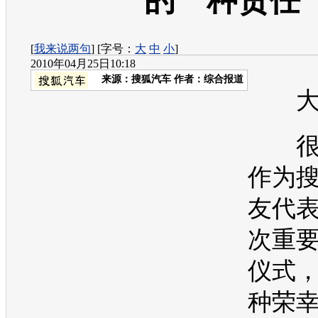
的一种责任
[
我来说两句
] [字号：
大
中
小
]
2010年04月25日10:18
来源：
搜狐汽车
作者：综合报道
大
很
作为
友代
次重
仪式
种荣