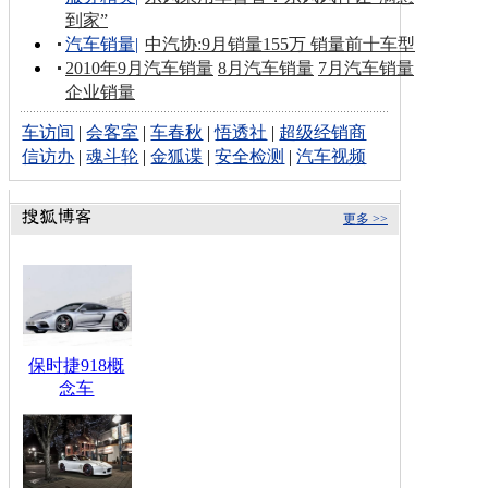
到家”
汽车销量
|
中汽协:9月销量155万 销量前十车型
2010年9月汽车销量
8月汽车销量
7月汽车销量
企业销量
车访间
|
会客室
|
车春秋
|
悟透社
|
超级经销商
信访办
|
魂斗轮
|
金狐谍
|
安全检测
|
汽车视频
更多 >>
保时捷918概
念车