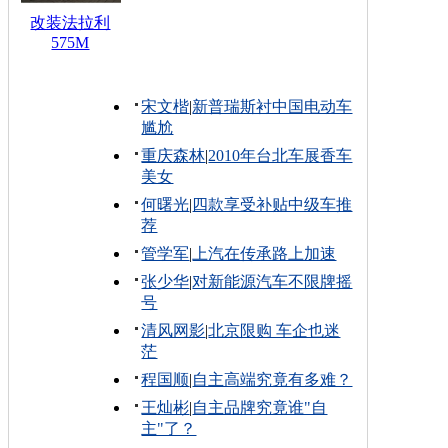
改装法拉利
575M
宋文楷
|
新普瑞斯衬中国电动车
尴尬
重庆森林
|
2010年台北车展香车
美女
何曙光
|
四款享受补贴中级车推
荐
管学军
|
上汽在传承路上加速
张少华
|
对新能源汽车不限牌摇
号
清风网影
|
北京限购 车企也迷
茫
程国顺
|
自主高端究竟有多难？
王灿彬
|
自主品牌究竟谁"自
主"了？