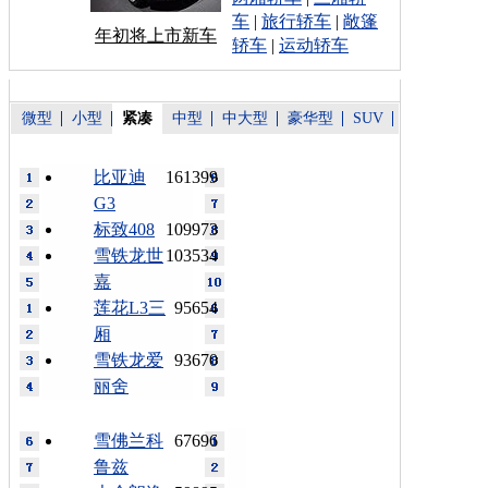
车
|
旅行轿车
|
敞篷
年初将上市新车
轿车
|
运动轿车
微型
小型
紧凑
中型
中大型
豪华型
SUV
比亚迪
161399
G3
标致408
109973
雪铁龙世
103534
嘉
莲花L3三
95654
厢
雪铁龙爱
93670
丽舍
雪佛兰科
67696
鲁兹