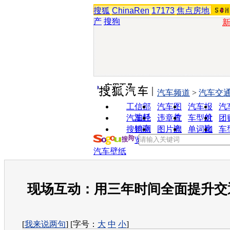
搜狐
ChinaRen
17173
焦点房地
产
搜狗
实用工具
汽车频道
>
汽车交
工信部
汽车图
汽车报
汽
油耗
片
价
汽车经
违章查
车型对
团
销商
询
比
搜狗浏
图片欣
单词翻
车
览器
赏
译
汽车壁纸
现场互动：用三年时间全面提升交
[
我来说两句
] [字号：
大
中
小
]