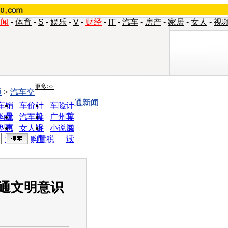
新闻
-
体育
-
S
-
娱乐
-
V
-
财经
-
IT
-
汽车
-
房产
-
家居
-
女人
-
视
更多>>
通
>
汽车交
通新闻
车销
车价计
车险计
量
算
算
购优
汽车投
广州车
惠
诉
展
型查
女人宝
小说阅
询
典
读
购置税
通文明意识