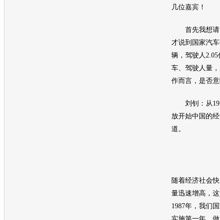
几位嘉宾！
首先我想请问
才说到国家汽车保
辆，驾驶人2.0
车、驾驶人量，
作而言，是否意
刘钊：从197
放开始中国的经
道。
随着经济社会快
量迅速增高，这
1987年，我
实施第一年，做