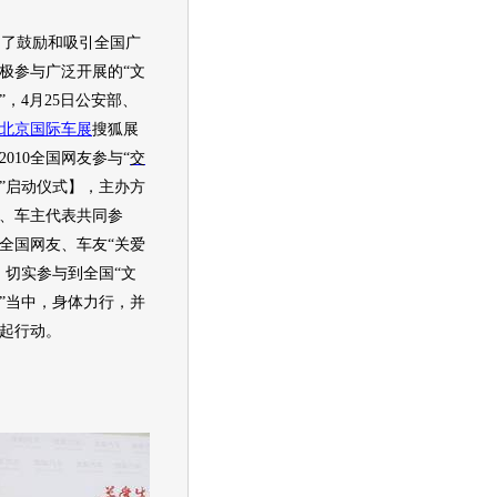
了鼓励和吸引全国广
极参与广泛开展的
“
文
”
，
4
月
25
日公安部、
北京国际车展
搜狐展
2010
全国网友参与
“
交
”
启动仪式】，主办方
、车主代表共同参
全国网友、车友
“
关爱
，切实参与到全国
“
文
”
当中，身体力行，并
起行动。