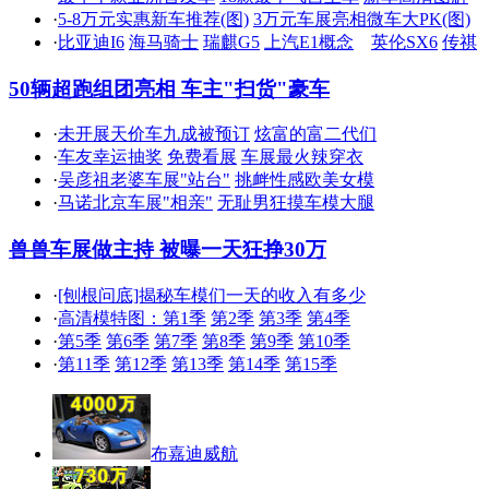
·
5-8万元实惠新车推荐(图)
3万元车展亮相微车大PK(图)
·
比亚迪I6
海马骑士
瑞麒G5
上汽E1概念
英伦SX6
传祺
50辆超跑组团亮相 车主"扫货"豪车
·
未开展天价车九成被预订
炫富的富二代们
·
车友幸运抽奖
免费看展
车展最火辣穿衣
·
吴彦祖老婆车展"站台"
挑衅性感欧美女模
·
马诺北京车展"相亲"
无耻男狂摸车模大腿
兽兽车展做主持 被曝一天狂挣30万
·
[刨根问底]揭秘车模们一天的收入有多少
·
高清模特图：第1季
第2季
第3季
第4季
·
第5季
第6季
第7季
第8季
第9季
第10季
·
第11季
第12季
第13季
第14季
第15季
布嘉迪威航