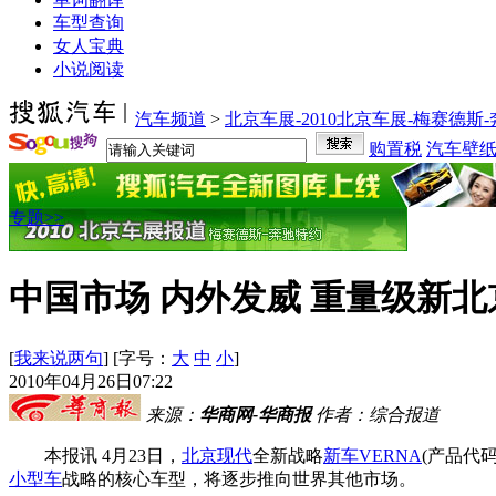
车型查询
女人宝典
小说阅读
汽车频道
>
北京车展-2010北京车展-梅赛德斯
购置税
汽车壁
专题>>
中国市场 内外发威 重量级新
[
我来说两句
] [字号：
大
中
小
]
2010年04月26日07:22
来源：
华商网-华商报
作者：综合报道
本报讯 4月23日，
北京现代
全新战略
新车
VERNA
(产品代码
小型车
战略的核心车型，将逐步推向世界其他市场。