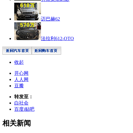
迈巴赫62
法拉利612-OTO
收起
开心网
人人网
豆瓣
转发至：
白社会
百度i贴吧
相关新闻