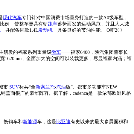
是
现代汽车
专门针对中国消费市场量身打造的一款A0级车型，
比例，使整车更具有轿
跑车
蓄势而发的运动风范，并且大大减
机
，并配备同款1.4L
发动机
，具备良好的节油性能。 O輧2〇
主研发的福家系列重量级
微车
——福家6400，陕汽集团董事长
宽1620mm，全面加大的空间可以装载更多，尽显福家内涵；福
由城市
SUV
标兵“全
新索兰托
-
汽油
版”、都市多功能车NEW
铺盖面很广的豪华阵容。据了解，cadenza是一款浓郁欧洲风格
、畅销车和
新能源
车，这是
比亚迪
有史以来的最大参展面积和