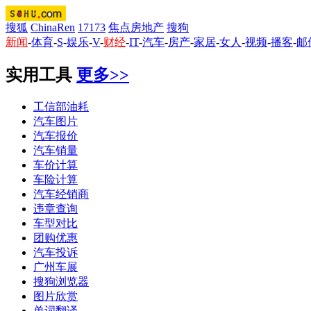
搜狐
ChinaRen
17173
焦点房地产
搜狗
新闻
-
体育
-
S
-
娱乐
-
V
-
财经
-
IT
-
汽车
-
房产
-
家居
-
女人
-
视频
-
播客
-
邮
实用工具
更多>>
工信部油耗
汽车图片
汽车报价
汽车销量
车价计算
车险计算
汽车经销商
违章查询
车型对比
团购优惠
汽车投诉
广州车展
搜狗浏览器
图片欣赏
单词翻译