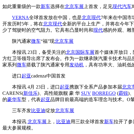
如此重量级的一款
新车
选择在
北京车展
上首发，足见
现代汽车
VERNA
全球首发放在中国，也是
北京现代
7年来在中国市
开发历时5年，将在
北京现代
全新的平台上生产，并将在今年下
少了驾驶时的空气阻力。它具有凸显时尚和
现代
感的外观、雕
陕汽通家
微车
“福”现
北京车展
本报讯 23日，备受关注的
北京国际车展
首个媒体开放日，
方红卫等领导出席了发布会。作为一款继承陕汽重卡技术与品质的
家系列
微车
搭载了陕汽通家专用
发动机
，具有功率大、油耗低的
进口
起亚
cadenza中国首发
本报讯 4月 23日，进口
起亚
携旗下全系产品参加本届
北京
CARENS(
新佳乐
)、高性能旗舰 豪 华
SUV
BORREGO
(
霸锐
)
的
豪华车
型，代表
起亚
品牌目前最高端的造车理念与技术。O輦
三车齐发
比亚迪
绽放
北京车展
本报讯
北京车展
上，
比亚迪
用三款全球首发
新车
拉开了参
最大参展规模。