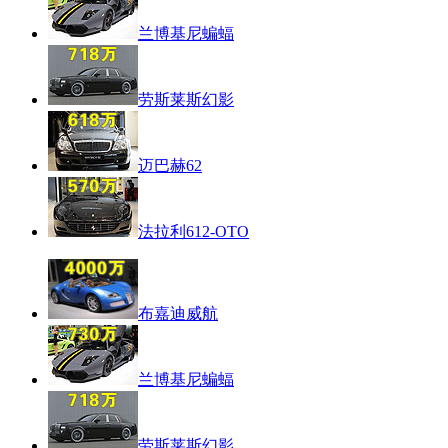
兰博基尼蝙蝠
劳斯莱斯幻影
迈巴赫62
法拉利612-OTO
布嘉迪威航
兰博基尼蝙蝠
劳斯莱斯幻影