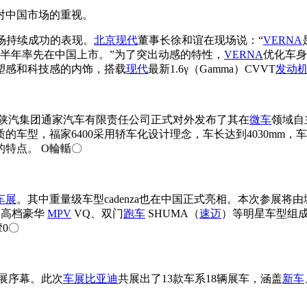
对中国市场的重视。
场持续成功的表现。
北京现代
董事长徐和谊在现场说：“
VERNA
半年率先在中国上市。”为了突出动感的特性，
VERNA
优化车身
塑感和科技感的内饰，搭载
现代
最新1.6γ（Gamma）CVVT
发动
陕汽集团通家汽车有限责任公司正式对外发布了其在
微车
领域自
车型，福家6400采用轿车化设计理念，车长达到4030mm，车
特点。 O輪輴〇
车展
。其中重量级车型cadenza也在中国正式亮相。本次参展将
、高档豪华
MPV
VQ、双门
跑车
SHUMA（
速迈
）等明星车型组成
0〇
展序幕。此次
车展
比亚迪
共展出了13款车系18辆展车，涵盖
新车