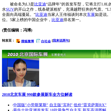
被命名为L3是
比亚迪
“品牌年”的首发车型，它将主打1.8
水
SUV
的开山之作，线条硬派粗犷，充满越野狂奔的气质。“L3
全面向高端蔓延。”
比亚迪
当家人王传福谈到本次
车展
如是说。
位。5家上榜的中国企业中，
比亚迪
排名第一。
(责任编辑：冯博)
转发至：
[
我来说两句
]
搜狐微博
白社会
2010北京车展 990款参展新车全方位解读
·
中国版"小劳斯莱斯"
自主版"宾利"
低价"雷克萨斯RX"
·
最牛十款亚洲首发车
18款最争气自主车
新车高清图解