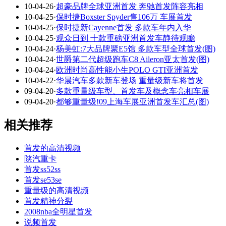
10-04-26
·
超豪品牌全球亚洲首发 奔驰首发阵容亮相
10-04-25
·
保时捷Boxster Spyder售106万 车展首发
10-04-25
·
保时捷新Cayenne首发 多款车年内入华
10-04-25
·
观众日到 十款重磅亚洲首发车静待观瞻
10-04-24
·
杨美虹:7大品牌聚E5馆 多款车型全球首发(图)
10-04-24
·
世爵第二代超级跑车C8 Aileron亚太首发(图)
10-04-24
·
欧洲时尚高性能小生POLO GTI亚洲首发
10-04-22
·
华晨汽车多款新车登场 重量级新车将首发
09-04-20
·
多款重量级车型、首发车及概念车亮相车展
09-04-20
·
都够重量级!09上海车展亚洲首发车汇总(图)
相关推荐
首发的高清视频
陕汽重卡
首发ss52ss
首发se53se
重量级的高清视频
首发精神分裂
2008nba全明星首发
说频首发