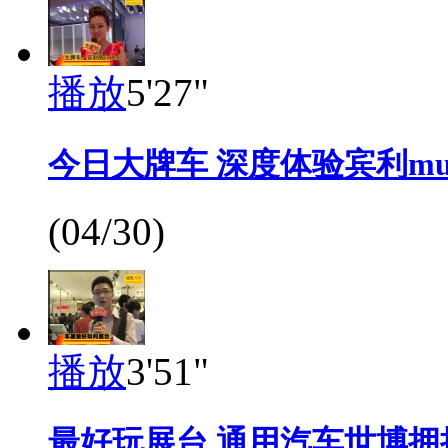
播放
5'27"
今日大牌车 深度体验宾利muls
(04/30)
播放
3'51"
最好玩展台 通用汽车世博拥