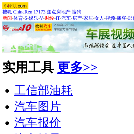
搜狐
ChinaRen
17173
焦点房地产
搜狗
新闻
-
体育
-
S
-
娱乐
-
V
-
财经
-
IT
-
汽车
-
房产
-
家居
-
女人
-
视频
-
播客
-
邮
实用工具
更多>>
工信部油耗
汽车图片
汽车报价