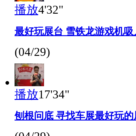
播放
4'32"
最好玩展台 雪铁龙游戏机吸
(04/29)
播放
17'34"
刨根问底 寻找车展最好玩的