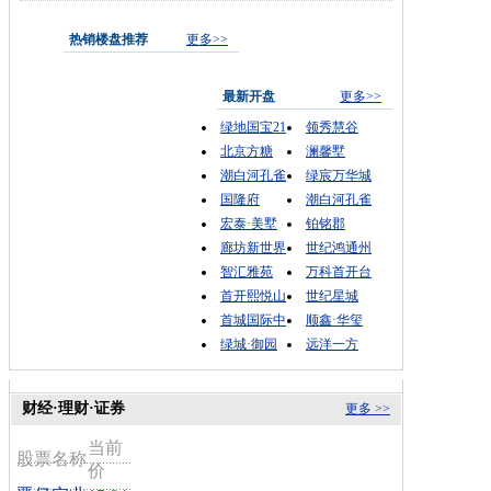
热销楼盘推荐
更多>>
最新开盘
更多>>
绿地国宝21
领秀慧谷
北京方糖
澜馨墅
潮白河孔雀
绿宸万华城
国隆府
潮白河孔雀
宏泰·美墅
铂铭郡
廊坊新世界
世纪鸿通州
智汇雅苑
万科首开台
首开熙悦山
世纪星城
首城国际中
顺鑫·华玺
绿城·御园
远洋一方
财经·理财·证券
更多 >>
当前
股票名称
价