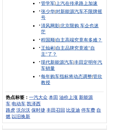
管学军
|
上汽在传承路上加速
张少华
|
对新能源汽车不限牌摇
号
清风网影
|
北京限购 车企也迷
茫
程国顺
|
自主高端究竟有多难？
王灿彬
|
自主品牌究竟谁"自
主"了？
现代新能源汽车
|
丰田定明年汽
车销量
每年购车指标将动态调整
|
管欣
教授
热点标签：
一汽大众
本田
油价上涨
新能源
车
电动车
凯泽西
路虎
沃尔沃
保时捷
丰田召回
比亚迪
停车费
自
燃
以旧换新