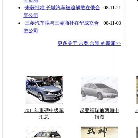
·
未获批准 长城汽车被迫解散在俄合
08-11-21
资公司
·
三菱汽车拟与三菱商社在华成立合
08-11-03
资公司
更多关于
吉奥 合资
的新闻>>
2011年重磅中级车
起亚福瑞迪两厢申
汇总
报图