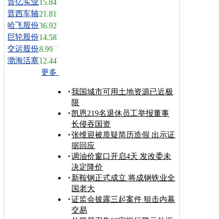
晋亿实业
15.84
晋西车轴
21.81
哈飞股份
36.92
巨轮股份
14.58
交运股份
8.99
渤海活塞
12.44
更多
我国城市可用土地资源已近极
限
凯恩219名退休员工举报董事
长侵吞国资
张维迎被质疑简历造假 出示证
据回应
调油价窗口开启4天 发改委未
决定降价
新鞍钢正式成立 将成钢铁业全
国老大
证监会披露三起案件 狙击内幕
交易