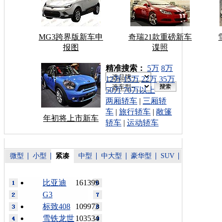
MG3跨界版新车申
奇瑞21款重磅新车
报图
谍照
车型搜索：
精准搜索：
5万
8万
12万
15万
22万
35万
50万
70万以上
两厢轿车
|
三厢轿
车
|
旅行轿车
|
敞篷
年初将上市新车
轿车
|
运动轿车
微型
小型
紧凑
中型
中大型
豪华型
SUV
比亚迪
161399
G3
标致408
109973
雪铁龙世
103534