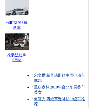
保时捷918概
念车
改装法拉利
575M
宋文楷
|
新普瑞斯衬中国电动车
尴尬
重庆森林
|
2010年台北车展香车
美女
何曙光
|
四款享受补贴中级车推
荐