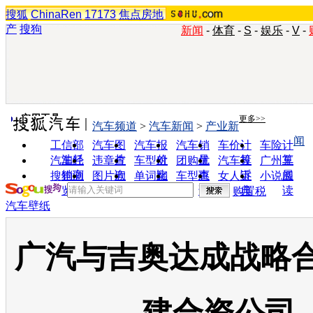
搜狐
ChinaRen
17173
焦点房地
产
搜狗
新闻
-
体育
-
S
-
娱乐
-
V
-
实用工具
更多>>
汽车频道
>
汽车新闻
>
产业新
闻
工信部
汽车图
汽车报
汽车销
车价计
车险计
油耗
片
价
量
算
算
汽车经
违章查
车型对
团购优
汽车投
广州车
销商
询
比
惠
诉
展
搜狗浏
图片欣
单词翻
车型查
女人宝
小说阅
览器
赏
译
询
典
读
购置税
汽车壁纸
广汽与吉奥达成战略合