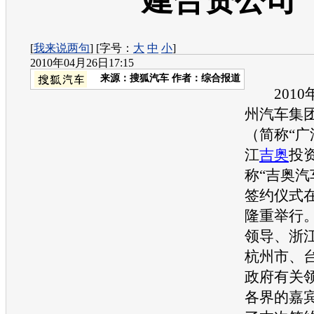
建合资公司
[
我来说两句
] [字号：
大
中
小
]
2010年04月26日17:15
来源：
搜狐汽车
作者：综合报道
2010年
州汽车集
（简称“广
江
吉奥
投
称“
吉奥
汽
签约仪式
隆重举行
领导、浙
杭州市、
政府有关
各界的嘉宾