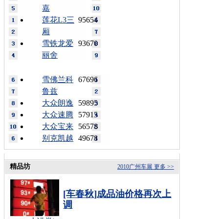
嘉
莲花L3三
95654
厢
雪铁龙爱
93670
丽舍
雪佛兰科
67696
鲁兹
大众朗逸
59895
大众速腾
57915
大众宝来
56578
别克凯越
49678
精品坊
2010广州车展
更多 >>
[车春秋]成品油价格再次上
调