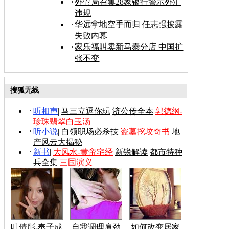
外管局召集28家银行警示外汇
违规
华远拿地空手而归 任志强披露
失败内幕
家乐福叫卖新马泰分店 中国扩
张不变
搜狐无线
听相声
|
马三立逗你玩
济公传全本
郭德纲-
珍珠翡翠白玉汤
听小说
|
白领职场必杀技
盗墓挖坟奇书
地
产风云大揭秘
新书
|
大风水-黄帝宅经
新锐解读
都市特种
兵全集
三国演义
叶倩彤-奉子成
自我调理肩劲
如何改变居家