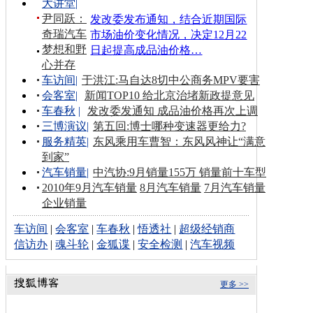
大讲堂
|
尹同跃：
发改委发布通知，结合近期国际
奇瑞汽车
市场油价变化情况，决定12月22
梦想和野
日起提高成品油价格…
心并存
车访间
|
于洪江:马自达8切中公商务MPV要害
会客室
|
新闻TOP10 给北京治堵新政提意见
车春秋
|
发改委发通知 成品油价格再次上调
三博演议
|
第五回:博士哪种变速器更给力?
服务精英
|
东风乘用车曹智：东风风神让“满意
到家”
汽车销量
|
中汽协:9月销量155万 销量前十车型
2010年9月汽车销量
8月汽车销量
7月汽车销量
企业销量
车访间
|
会客室
|
车春秋
|
悟透社
|
超级经销商
信访办
|
魂斗轮
|
金狐谍
|
安全检测
|
汽车视频
更多 >>