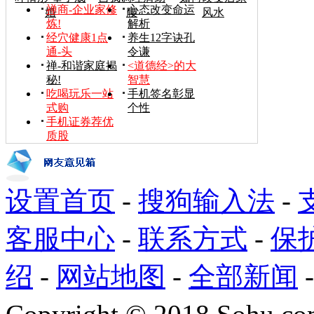
禅商-企业家修
心态改变命运
婚
腰
风水
炼!
解析
经穴健康1点
养生12字诀孔
通-头
令谦
禅-和谐家庭揭
<道德经>的大
秘!
智慧
吃喝玩乐一站
手机签名彰显
式购
个性
手机证券荐优
质股
设置首页
-
搜狗输入法
-
客服中心
-
联系方式
-
保
绍
-
网站地图
-
全部新闻