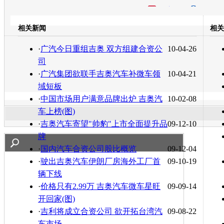
开心网
人人网
豆瓣
相关新闻
相关
转发至：
·
广汽今日重组吉奥 双方组建合资公
10-04-26
司
·
广汽集团欲联手吉奥汽车补微车领
10-04-21
域短板
·
中国市场用户满意品牌出炉 吉奥汽
10-02-08
车上榜(图)
·
吉奥汽车寄望"帅豹"上市全面提升品
09-12-10
牌
·
国内汽车合资公司股比概览
09-12-04
·
驶出吉奥汽车伊朗厂房海外工厂首
09-10-19
辆下线
·
价格只有2.99万 吉奥汽车微车星旺
09-09-14
开回家(图)
·
吉利将成立合资公司 欲开拓台湾汽
09-08-22
车市场