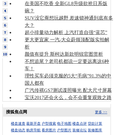
在美国不吃香 全新GL8升级欲抢日系饭
碗？
SUV没它甭想玩越野 差速锁神通到底有多
大？
超小排量动力解析 上汽打造自强“蓝芯”
更大更宜家 一汽-大众蔚领顶配版实拍解
析
颜值有提升 斯柯达新款明锐官图赏析
不想追尾？老司机都说一定要远离这6种
车！
理性买车必须克服的5大“毛病”91.3%的中
国人都有
广汽传祺GS7测试谍照曝光 配大尺寸屏幕
宝沃2017还会火么，会不会重复观致之路
搜狐焦点网
更多 >>
楼盘速查
最新开盘
户型搜索
电子地图
楼盘点评
贷款计算
楼盘动态
购房导航
看房图片
户型图片
装修论坛
装修图库