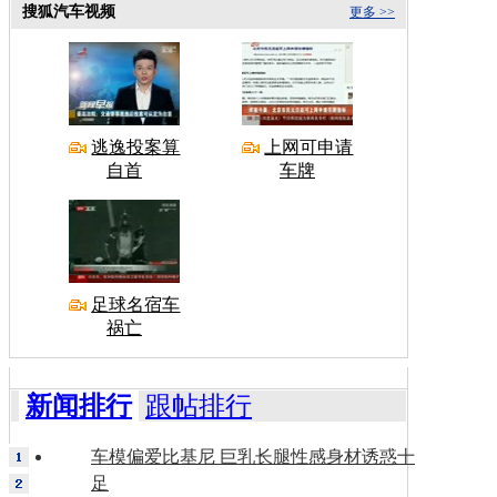
搜狐汽车视频
更多 >>
逃逸投案算
上网可申请
自首
车牌
足球名宿车
祸亡
新闻排行
跟帖排行
车模偏爱比基尼 巨乳长腿性感身材诱惑十
足