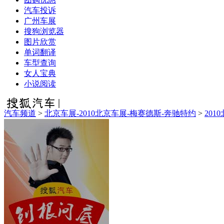
汽车投诉
广州车展
搜狗浏览器
图片欣赏
单词翻译
车型查询
女人宝典
小说阅读
汽车频道
>
北京车展-2010北京车展-梅赛德斯-奔驰特约
>
201