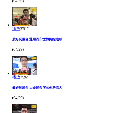
(04/30)
播放
3'51"
最好玩展台 通用汽车世博拥抱地球
(04/29)
播放
7'26"
最好玩展台 大众展台演出创意惊人
(04/29)