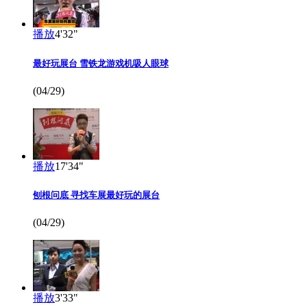
播放
4'32"
最好玩展台 雪铁龙游戏机吸人眼球
(04/29)
播放
17'34"
刨根问底 寻找车展最好玩的展台
(04/29)
播放
3'33"