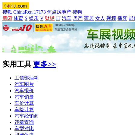
搜狐
ChinaRen
17173
焦点房地产
搜狗
新闻
-
体育
-
S
-
娱乐
-
V
-
财经
-
IT
-
汽车
-
房产
-
家居
-
女人
-
视频
-
播客
-
邮
实用工具
更多>>
工信部油耗
汽车图片
汽车报价
汽车销量
车价计算
车险计算
汽车经销商
违章查询
车型对比
团购优惠