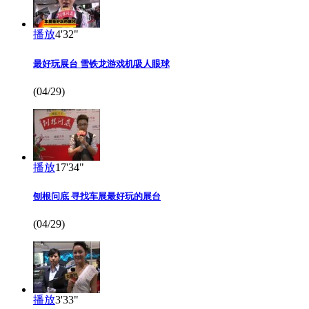
播放
4'32"
最好玩展台 雪铁龙游戏机吸人眼球
(04/29)
播放
17'34"
刨根问底 寻找车展最好玩的展台
(04/29)
播放
3'33"