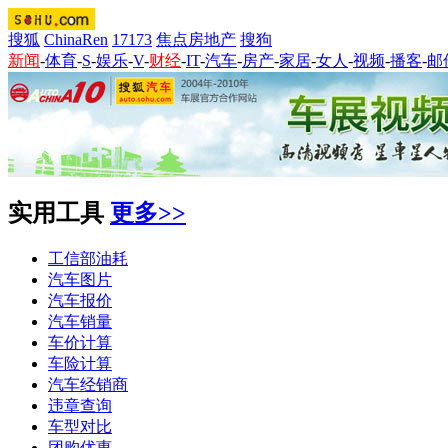
搜狐
ChinaRen
17173
焦点房地产
搜狗
新闻
-
体育
-
S
-
娱乐
-
V
-
财经
-
IT
-
汽车
-
房产
-
家居
-
女人
-
视频
-
播客
-
邮
实用工具
更多>>
工信部油耗
汽车图片
汽车报价
汽车销量
车价计算
车险计算
汽车经销商
违章查询
车型对比
团购优惠