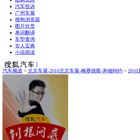
汽车投诉
广州车展
搜狗浏览器
图片欣赏
单词翻译
车型查询
女人宝典
小说阅读
汽车频道
>
北京车展-2010北京车展-梅赛德斯-奔驰特约
>
201