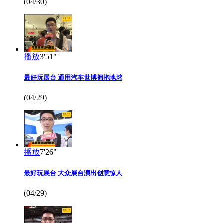
(04/30)
播放
3'51"
最好玩展台 通用汽车世博拥抱地球
(04/29)
播放
7'26"
最好玩展台 大众展台演出创意惊人
(04/29)