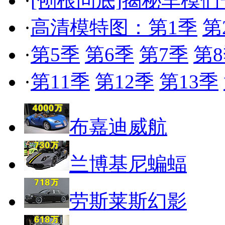
·
[刨根问底]揭秘车模
·
高清模特图：第1季
第
·
第5季
第6季
第7季
第
·
第11季
第12季
第13季
布嘉迪威航
兰博基尼蝙蝠
劳斯莱斯幻影