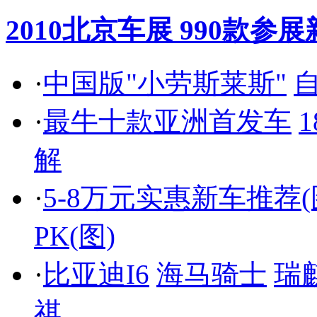
2010北京车展 990款
·
中国版"小劳斯莱斯"
自
·
最牛十款亚洲首发车
解
·
5-8万元实惠新车推荐(
PK(图)
·
比亚迪I6
海马骑士
瑞
祺