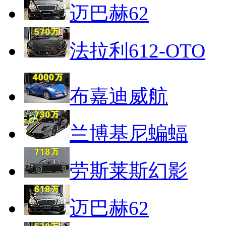
迈巴赫62
法拉利612-OTO
布嘉迪威航
兰博基尼蝙蝠
劳斯莱斯幻影
迈巴赫62