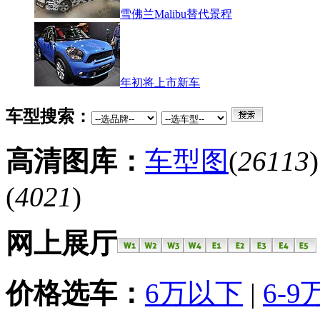
雪佛兰Malibu替代景程
年初将上市新车
车型搜索：
高清图库：
车型图
(
26113
(
4021
)
网上展厅
价格选车：
6万以下
|
6-9