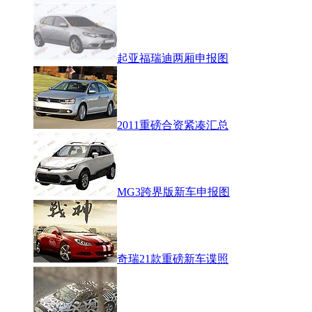
起亚福瑞迪两厢申报图
2011重磅合资紧凑汇总
MG3跨界版新车申报图
奇瑞21款重磅新车谍照