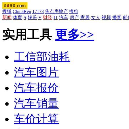
搜狐
ChinaRen
17173
焦点房地产
搜狗
新闻
-
体育
-
S
-
娱乐
-
V
-
财经
-
IT
-
汽车
-
房产
-
家居
-
女人
-
视频
-
播客
-
邮
实用工具
更多>>
工信部油耗
汽车图片
汽车报价
汽车销量
车价计算