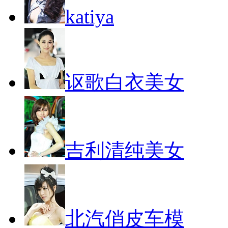
katiya
讴歌白衣美女
吉利清纯美女
北汽俏皮车模