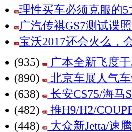
理性买车必须克服的5大
广汽传祺GS7测试谍
宝沃2017还会火么
(935)
广本全新飞度于5
(890)
北京车展人气车争
(638)
长安CS75/海
(482)
推H9/H2/CO
(448)
大众新Jetta/