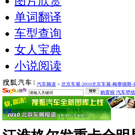
图片欣赏
单词翻译
车型查询
女人宝典
小说阅读
汽车频道
>
北京车展-2010北京车展-梅赛德斯
购置税
汽车壁
专题>>