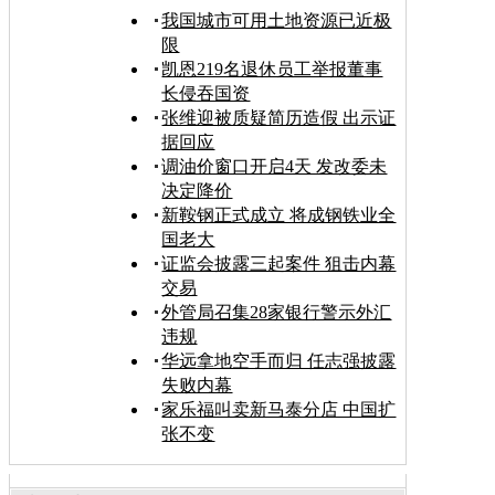
我国城市可用土地资源已近极
限
凯恩219名退休员工举报董事
长侵吞国资
张维迎被质疑简历造假 出示证
据回应
调油价窗口开启4天 发改委未
决定降价
新鞍钢正式成立 将成钢铁业全
国老大
证监会披露三起案件 狙击内幕
交易
外管局召集28家银行警示外汇
违规
华远拿地空手而归 任志强披露
失败内幕
家乐福叫卖新马泰分店 中国扩
张不变