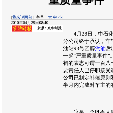
重质量事件”
[
我来说两句
] [字号：
大
中
小
]
2010年04月29日08:40
来源：
京华时报
4月28日，中石化
分公司终于承认，车
油站93号乙醇
汽油
后
一起“严重质量事件”
初的表态可谓一百八
要责任人已停职接受
公司已制定补偿原则
半月内完成对车主的
这是一个既令人满