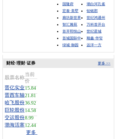
国隆府
潮白河孔雀
宏泰·美墅
铂铭郡
廊坊新世界
世纪鸿通州
智汇雅苑
万科首开台
首开熙悦山
世纪星城
首城国际中
顺鑫·华玺
绿城·御园
远洋一方
财经·理财·证券
更多 >>
当前
股票名称
价
晋亿实业
15.84
晋西车轴
21.81
哈飞股份
36.92
巨轮股份
14.58
交运股份
8.99
渤海活塞
12.44
更多