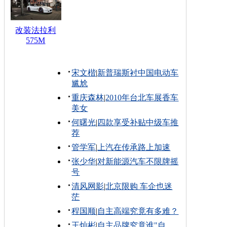
改装法拉利
575M
宋文楷
|
新普瑞斯衬中国电动车
尴尬
重庆森林
|
2010年台北车展香车
美女
何曙光
|
四款享受补贴中级车推
荐
管学军
|
上汽在传承路上加速
张少华
|
对新能源汽车不限牌摇
号
清风网影
|
北京限购 车企也迷
茫
程国顺
|
自主高端究竟有多难？
王灿彬
|
自主品牌究竟谁"自