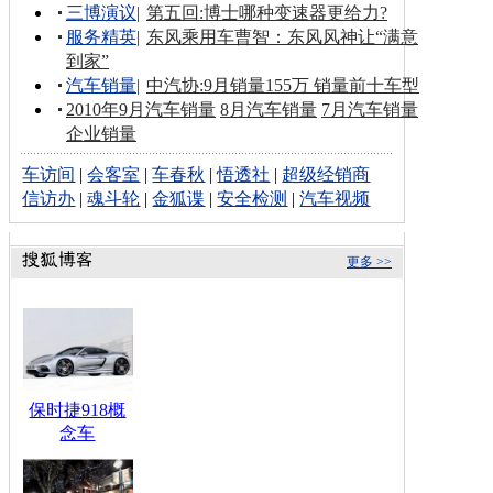
三博演议
|
第五回:博士哪种变速器更给力?
服务精英
|
东风乘用车曹智：东风风神让“满意
到家”
汽车销量
|
中汽协:9月销量155万 销量前十车型
2010年9月汽车销量
8月汽车销量
7月汽车销量
企业销量
车访间
|
会客室
|
车春秋
|
悟透社
|
超级经销商
信访办
|
魂斗轮
|
金狐谍
|
安全检测
|
汽车视频
更多 >>
保时捷918概
念车