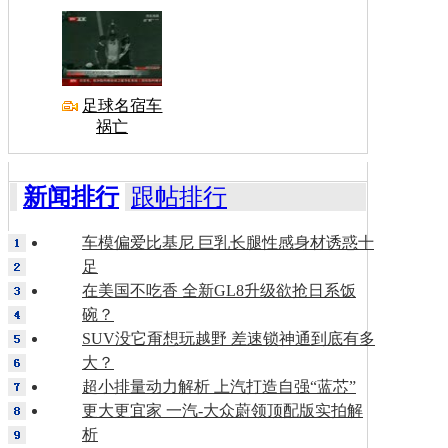
足球名宿车
祸亡
新闻排行
跟帖排行
车模偏爱比基尼 巨乳长腿性感身材诱惑十
足
在美国不吃香 全新GL8升级欲抢日系饭
碗？
SUV没它甭想玩越野 差速锁神通到底有多
大？
超小排量动力解析 上汽打造自强“蓝芯”
更大更宜家 一汽-大众蔚领顶配版实拍解
析