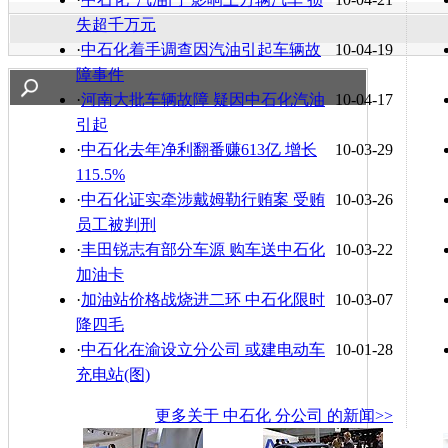
失超千万元
·
中石化着手调查因汽油引起车辆故
10-04-19
障事件
·
河南大批车辆故障 疑因中石化汽油
10-04-17
引起
·
中石化去年净利翻番赚613亿 增长
10-03-29
115.5%
·
中石化证实牵涉戴姆勒行贿案 受贿
10-03-26
员工被判刑
·
丰田锐志有部分车源 购车送中石化
10-03-22
加油卡
·
加油站价格战烧进二环 中石化限时
10-03-07
降四毛
·
中石化在渝设立分公司 或建电动车
10-01-28
充电站(图)
更多关于
中石化 分公司
的新闻>>