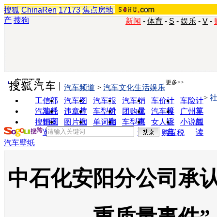
搜狐
ChinaRen
17173
焦点房地
产
搜狗
新闻
-
体育
-
S
-
娱乐
-
V
-
实用工具
更多>>
汽车频道
>
汽车文化生活娱乐
>
工信部
汽车图
汽车报
汽车销
车价计
车险计
油耗
片
价
量
算
算
汽车经
违章查
车型对
团购优
汽车投
广州车
销商
询
比
惠
诉
展
搜狗浏
图片欣
单词翻
车型查
女人宝
小说阅
览器
赏
译
询
典
读
购置税
汽车壁纸
中石化安阳分公司承认