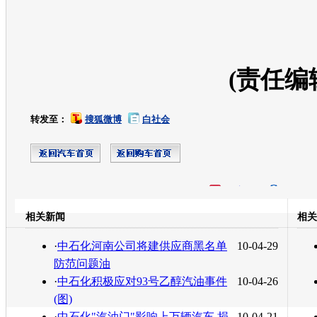
(责任编
转发至：
搜狐微博
白社会
开心网
人人网
豆瓣
相关新闻
相关
转发至：
·
中石化河南公司将建供应商黑名单
10-04-29
防范问题油
·
中石化积极应对93号乙醇汽油事件
10-04-26
(图)
·
中石化"汽油门"影响上万辆汽车 损
10-04-21