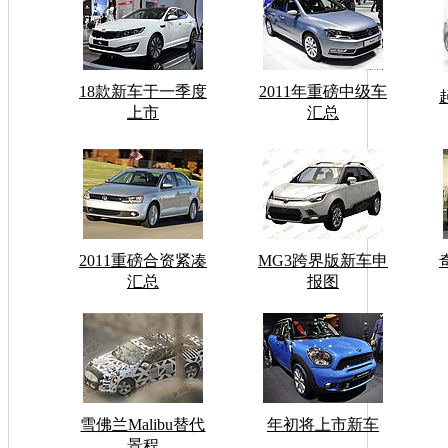
18款新车于一季度
2011年重磅中级车
上市
汇总
2011重磅合资紧凑
MG3跨界版新车申
汇总
报图
雪佛兰Malibu替代
年初将上市新车
景程