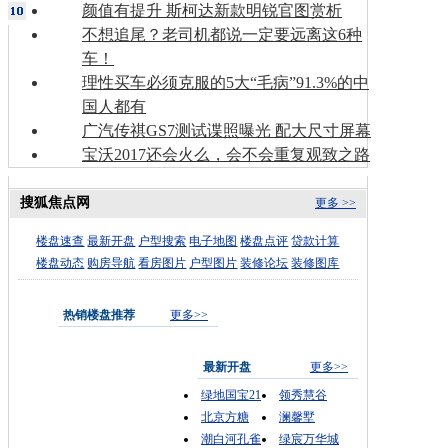
颜值有提升 斯柯达新款明锐官图赏析
不想追尾？老司机都说一定要远离这6种
车！
理性买车必须克服的5大“毛病”91.3%的中
国人都有
广汽传祺GS7测试谍照曝光 配大尺寸屏幕
宝沃2017还会火么，会不会重复观致之路
搜狐焦点网
更多 >>
楼盘速查
最新开盘
户型搜索
电子地图
楼盘点评
贷款计算
楼盘动态
购房导航
看房图片
户型图片
装修论坛
装修图库
热销楼盘推荐
更多>>
最新开盘
更多>>
绿地国宝21
领秀慧谷
北京方糖
澜馨墅
潮白河孔雀
绿宸万华城