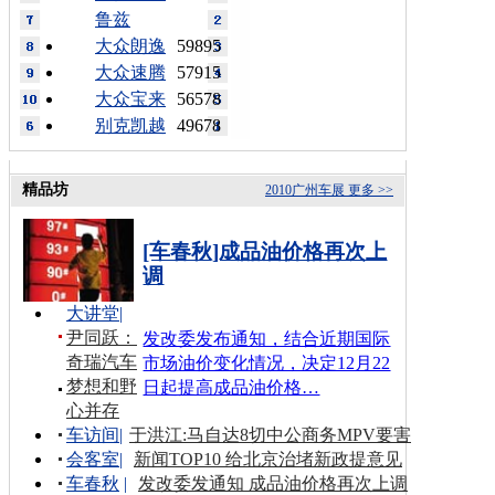
鲁兹
大众朗逸
59895
大众速腾
57915
大众宝来
56578
别克凯越
49678
精品坊
2010广州车展
更多 >>
[车春秋]成品油价格再次上
调
大讲堂
|
尹同跃：
发改委发布通知，结合近期国际
奇瑞汽车
市场油价变化情况，决定12月22
梦想和野
日起提高成品油价格…
心并存
车访间
|
于洪江:马自达8切中公商务MPV要害
会客室
|
新闻TOP10 给北京治堵新政提意见
车春秋
|
发改委发通知 成品油价格再次上调