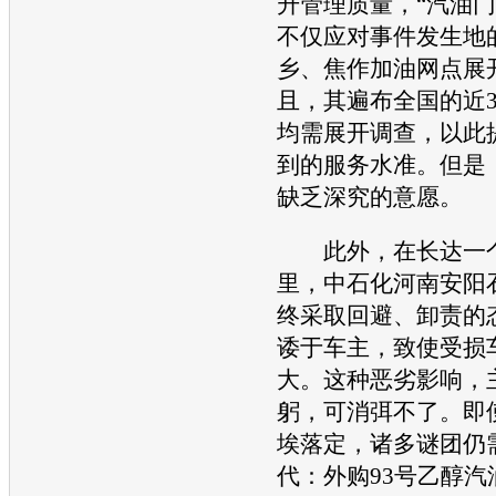
升管理质量，“
汽油
门
不仅应对事件发生地
乡、焦作加油网点展
且，其遍布全国的近
均需展开调查，以此
到的服务水准。但是
缺乏深究的意愿。
此外，在长达一个
里，中石化河南安阳
终采取回避、卸责的
诿于车主，致使受损
大。这种恶劣影响，
躬，可消弭不了。即
埃落定，诸多谜团仍
代：外购93号乙醇
汽