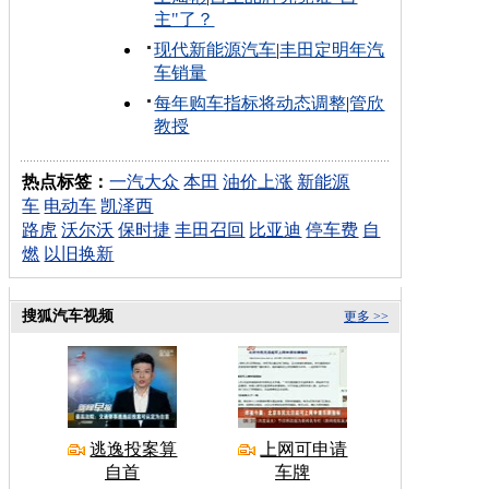
主"了？
现代新能源汽车
|
丰田定明年汽
车销量
每年购车指标将动态调整
|
管欣
教授
热点标签：
一汽大众
本田
油价上涨
新能源
车
电动车
凯泽西
路虎
沃尔沃
保时捷
丰田召回
比亚迪
停车费
自
燃
以旧换新
搜狐汽车视频
更多 >>
逃逸投案算
上网可申请
自首
车牌