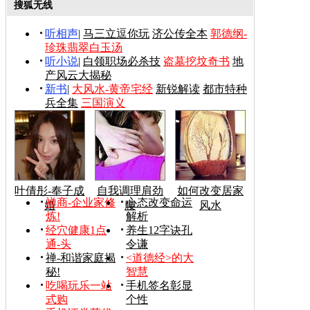
搜狐无线
听相声
|
马三立逗你玩
济公传全本
郭德纲-
珍珠翡翠白玉汤
听小说
|
白领职场必杀技
盗墓挖坟奇书
地
产风云大揭秘
新书
|
大风水-黄帝宅经
新锐解读
都市特种
兵全集
三国演义
叶倩彤-奉子成
自我调理肩劲
如何改变居家
禅商-企业家修
心态改变命运
婚
腰
风水
炼!
解析
经穴健康1点
养生12字诀孔
通-头
令谦
禅-和谐家庭揭
<道德经>的大
秘!
智慧
吃喝玩乐一站
手机签名彰显
式购
个性