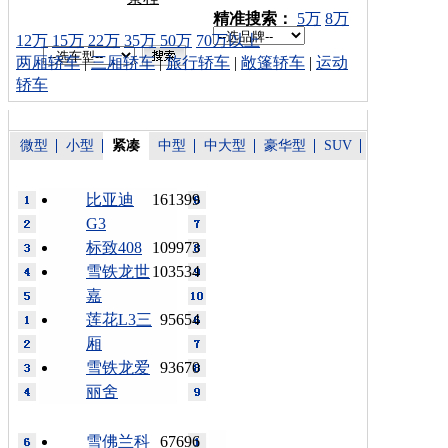
车型搜索：
精准搜索：
5万
8万
12万
15万
22万
35万
50万
70万以上
两厢轿车
|
三厢轿车
|
旅行轿车
|
敞篷轿车
|
运动
轿车
微型
小型
紧凑
中型
中大型
豪华型
SUV
比亚迪
161399
G3
标致408
109973
雪铁龙世
103534
嘉
莲花L3三
95654
厢
雪铁龙爱
93670
丽舍
雪佛兰科
67696