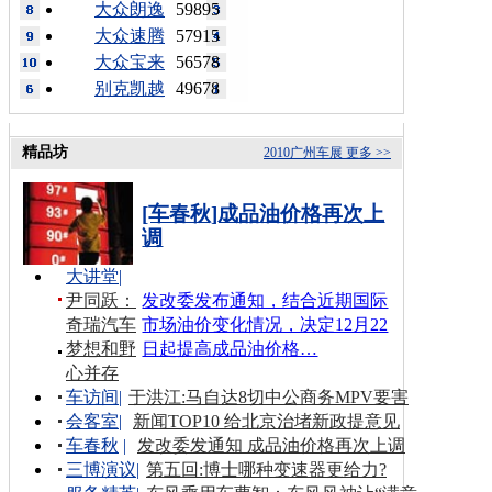
大众朗逸
59895
大众速腾
57915
大众宝来
56578
别克凯越
49678
精品坊
2010广州车展
更多 >>
[车春秋]成品油价格再次上
调
大讲堂
|
尹同跃：
发改委发布通知，结合近期国际
奇瑞汽车
市场油价变化情况，决定12月22
梦想和野
日起提高成品油价格…
心并存
车访间
|
于洪江:马自达8切中公商务MPV要害
会客室
|
新闻TOP10 给北京治堵新政提意见
车春秋
|
发改委发通知 成品油价格再次上调
三博演议
|
第五回:博士哪种变速器更给力?