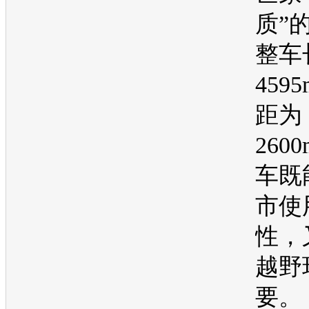
质”
整车
459
距为
260
车既
市使
性，
越野
要。