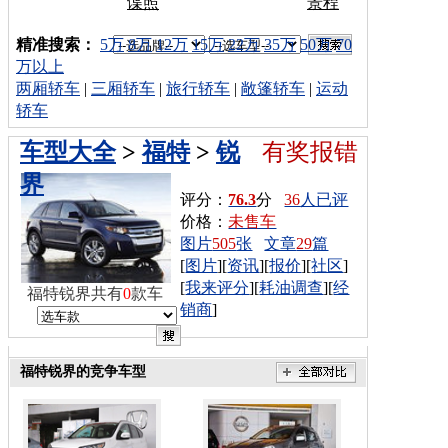
谍照
景程
车型搜索：
精准搜索：
5万
8万
12万
15万
22万
35万
50万
70
万以上
两厢轿车
|
三厢轿车
|
旅行轿车
|
敞篷轿车
|
运动
轿车
车型大全
>
福特
>
锐
有奖报错
界
评分：
76.3
分
36
人已评
价格：
未售车
图片
505
张
文章
29
篇
[
图片
][
资讯
][
报价
][
社区
]
[
我来评分
][
耗油调查
][
经
福特锐界共有
0
款车
销商
]
福特锐界的竞争车型