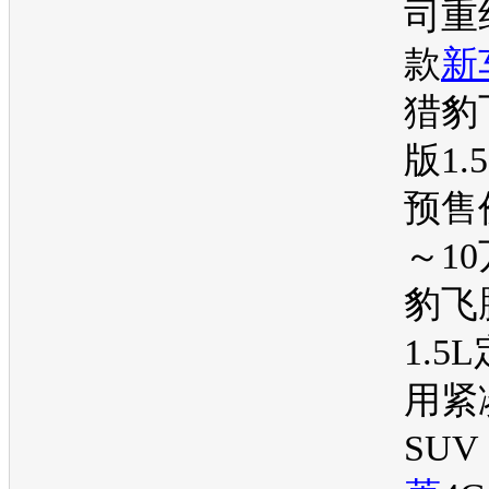
司重
款
新
猎豹
版1.
预售
～1
豹飞
1.5
用紧
SUV