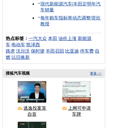
现代新能源汽车
|
丰田定明年汽
车销量
每年购车指标将动态调整
|
管欣
教授
热点标签：
一汽大众
本田
油价上涨
新能源
车
电动车
凯泽西
路虎
沃尔沃
保时捷
丰田召回
比亚迪
停车费
自
燃
以旧换新
搜狐汽车视频
更多 >>
逃逸投案算
上网可申请
自首
车牌