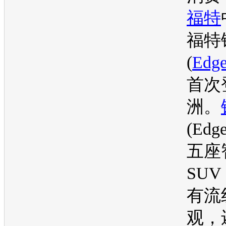
福特
福特
(
Edg
首次
洲。
(
Edg
五座
SUV
有流
观，