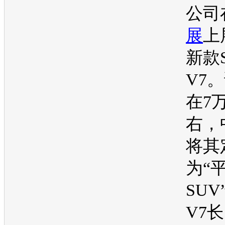
公司
展
上
新款
V7
在7
右，
将其
为“
SUV
V7长