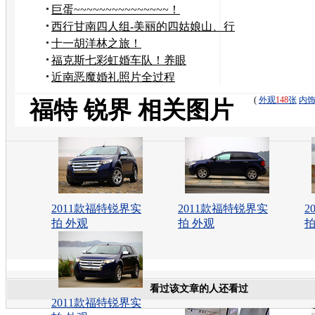
撼放送】
巨蛋~~~~~~~~~~~~~~~！
西行甘南四人组-美丽的四姑娘山、行
者的冰石酒吧
十一胡洋林之旅！
福克斯七彩虹婚车队！养眼
近南恶魔婚礼照片全过程
(
外观
148
张
内
福特 锐界 相关图片
2011款福特锐界实
2011款福特锐界实
2
拍 外观
拍 外观
拍
看过该文章的人还看过
2011款福特锐界实