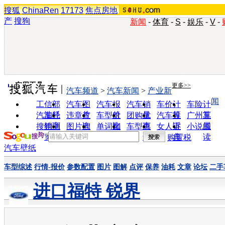
搜狐
ChinaRen
17173
焦点房地
产
搜狗
新闻
-
体育
-
S
-
娱乐
-
V
-
实用工具
更多>>
汽车频道
>
汽车新闻
>
产业新
闻
工信部
汽车图
汽车报
汽车销
车价计
车险计
油耗
片
价
量
算
算
汽车经
违章查
车型对
团购优
汽车投
广州车
销商
询
比
惠
诉
展
搜狗浏
图片欣
单词翻
车型查
女人宝
小说阅
览器
赏
译
询
典
读
购置税
汽车壁纸
车型综述
行情-报价
参数配置
图片
图解
点评
保养
油耗
文章
论坛
二手
进口福特 锐界