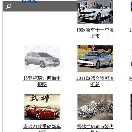
拍 外观
18款新车于一季度
上市
起亚福瑞迪两厢申
2011重磅合资紧凑
报图
汇总
奇瑞21款重磅新车
雪佛兰Malibu替代