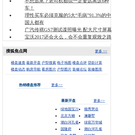
不想追尾？老司机都说一定要远离这6种
车！
理性买车必须克服的5大“毛病”91.3%的中
国人都有
广汽传祺GS7测试谍照曝光 配大尺寸屏幕
宝沃2017还会火么，会不会重复观致之路
搜狐焦点网
更多 >>
楼盘速查
最新开盘
户型搜索
电子地图
楼盘点评
贷款计算
楼盘动态
购房导航
看房图片
户型图片
装修论坛
装修图库
热销楼盘推荐
更多>>
最新开盘
更多>>
绿地国宝21
领秀慧谷
北京方糖
澜馨墅
潮白河孔雀
绿宸万华城
国隆府
潮白河孔雀