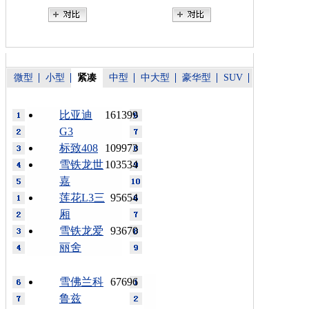
微型
小型
紧凑
中型
中大型
豪华型
SUV
比亚迪
161399
G3
标致408
109973
雪铁龙世
103534
嘉
莲花L3三
95654
厢
雪铁龙爱
93670
丽舍
雪佛兰科
67696
鲁兹