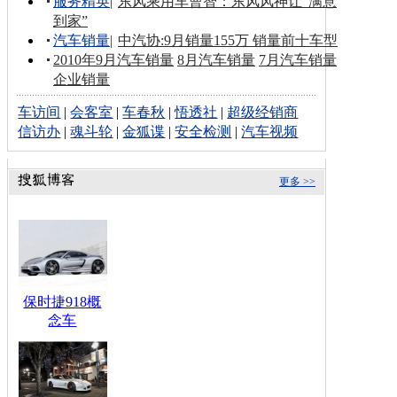
服务精英
|
东风乘用车曹智：东风风神让“满意
到家”
汽车销量
|
中汽协:9月销量155万 销量前十车型
2010年9月汽车销量
8月汽车销量
7月汽车销量
企业销量
车访间
|
会客室
|
车春秋
|
悟透社
|
超级经销商
信访办
|
魂斗轮
|
金狐谍
|
安全检测
|
汽车视频
更多 >>
保时捷918概
念车