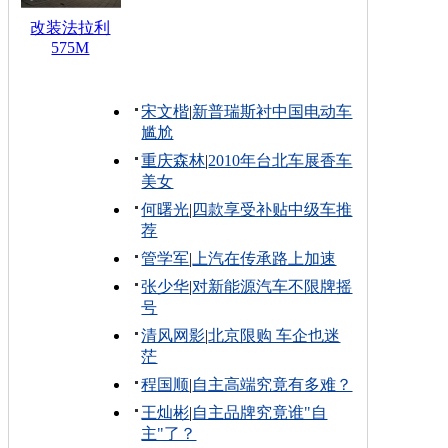
改装法拉利
575M
宋文楷
|
新普瑞斯衬中国电动车
尴尬
重庆森林
|
2010年台北车展香车
美女
何曙光
|
四款享受补贴中级车推
荐
管学军
|
上汽在传承路上加速
张少华
|
对新能源汽车不限牌摇
号
清风网影
|
北京限购 车企也迷
茫
程国顺
|
自主高端究竟有多难？
王灿彬
|
自主品牌究竟谁"自
主"了？