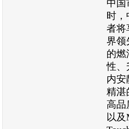
中国
时，
者将
界
领
的燃
性、
内安
精湛
高品
以及M