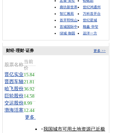
宏泰·美墅
铂铭郡
廊坊新世界
世纪鸿通州
智汇雅苑
万科首开台
首开熙悦山
世纪星城
首城国际中
顺鑫·华玺
绿城·御园
远洋一方
财经·理财·证券
更多 >>
当前
股票名称
价
晋亿实业
15.84
晋西车轴
21.81
哈飞股份
36.92
巨轮股份
14.58
交运股份
8.99
渤海活塞
12.44
更多
我国城市可用土地资源已近极