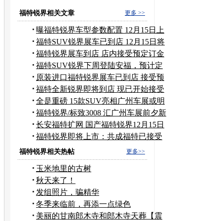
福特锐界相关文章
更多 >>
曝福特锐界车型参数配置 12月15日上
市
福特SUV锐界展车已到店 12月15日将
上市
福特锐界展车到店 店内接受预定订金
2万
福特SUV锐界下周登陆安福，预计定
价45万
原装进口福特锐界展车已到店 接受预
订
福特全新锐界即将到店 现已开始接受
预定
全是重磅 15款SUV亮相广州车展或明
年出
福特锐界/标致3008 汇广州车展前夕新
车
长安福特扩网 国产福特锐界12月15日
上市
福特锐界即将上市：共成福特已接受
预订
福特锐界相关热帖
更多>>
玉米地里的古树
秋天来了！
发组照片，骗精华
冬季来临前，再添一点绿色
美丽的甘南郎木寺和郎木寺天葬【震