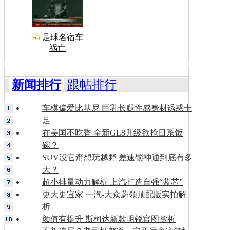
足球名宿车
祸亡
新闻排行
跟帖排行
车模偏爱比基尼 巨乳长腿性感身材诱惑十
足
在美国不吃香 全新GL8升级欲抢日系饭
碗？
SUV没它甭想玩越野 差速锁神通到底有多
大？
超小排量动力解析 上汽打造自强“蓝芯”
更大更宜家 一汽-大众蔚领顶配版实拍解
析
颜值有提升 斯柯达新款明锐官图赏析