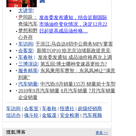
调
大讲堂
|
尹同跃：
发改委发布通知，结合近期国际
奇瑞汽车
市场油价变化情况，决定12月22
梦想和野
日起提高成品油价格…
心并存
车访间
|
于洪江:马自达8切中公商务MPV要害
会客室
|
新闻TOP10 给北京治堵新政提意见
车春秋
|
发改委发通知 成品油价格再次上调
三博演议
|
第五回:博士哪种变速器更给力?
服务精英
|
东风乘用车曹智：东风风神让“满意
到家”
汽车销量
|
中汽协:9月销量155万 销量前十车型
2010年9月汽车销量
8月汽车销量
7月汽车销量
企业销量
车访间
|
会客室
|
车春秋
|
悟透社
|
超级经销商
信访办
|
魂斗轮
|
金狐谍
|
安全检测
|
汽车视频
更多 >>