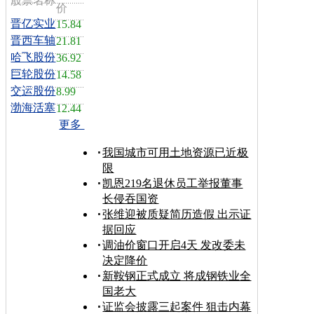
股票名称
价
晋亿实业
15.84
晋西车轴
21.81
哈飞股份
36.92
巨轮股份
14.58
交运股份
8.99
渤海活塞
12.44
更多
我国城市可用土地资源已近极
限
凯恩219名退休员工举报董事
长侵吞国资
张维迎被质疑简历造假 出示证
据回应
调油价窗口开启4天 发改委未
决定降价
新鞍钢正式成立 将成钢铁业全
国老大
证监会披露三起案件 狙击内幕