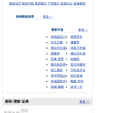
楼盘动态
购房导航
看房图片
户型图片
装修论坛
装修图库
热销楼盘推荐
更多>>
最新开盘
更多>>
绿地国宝21
领秀慧谷
北京方糖
澜馨墅
潮白河孔雀
绿宸万华城
国隆府
潮白河孔雀
宏泰·美墅
铂铭郡
廊坊新世界
世纪鸿通州
智汇雅苑
万科首开台
首开熙悦山
世纪星城
首城国际中
顺鑫·华玺
绿城·御园
远洋一方
财经·理财·证券
更多 >>
当前