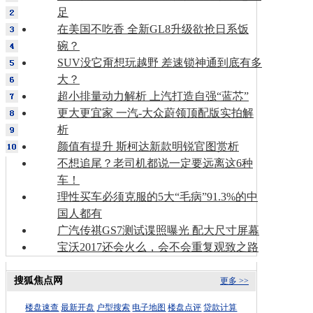
足
在美国不吃香 全新GL8升级欲抢日系饭
碗？
SUV没它甭想玩越野 差速锁神通到底有多
大？
超小排量动力解析 上汽打造自强“蓝芯”
更大更宜家 一汽-大众蔚领顶配版实拍解
析
颜值有提升 斯柯达新款明锐官图赏析
不想追尾？老司机都说一定要远离这6种
车！
理性买车必须克服的5大“毛病”91.3%的中
国人都有
广汽传祺GS7测试谍照曝光 配大尺寸屏幕
宝沃2017还会火么，会不会重复观致之路
搜狐焦点网
更多 >>
楼盘速查
最新开盘
户型搜索
电子地图
楼盘点评
贷款计算