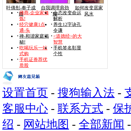
叶倩彤-奉子成
自我调理肩劲
如何改变居家
禅商-企业家修
心态改变命运
婚
腰
风水
炼!
解析
经穴健康1点
养生12字诀孔
通-头
令谦
禅-和谐家庭揭
<道德经>的大
秘!
智慧
吃喝玩乐一站
手机签名彰显
式购
个性
手机证券荐优
质股
设置首页
-
搜狗输入法
-
客服中心
-
联系方式
-
保
绍
-
网站地图
-
全部新闻