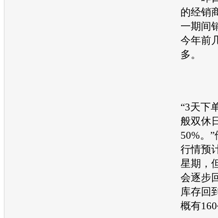
的经销
一期间
今年前
多。
“3天下
般双休
50%。
行情预
星期，
会逐步
库存回
概有160