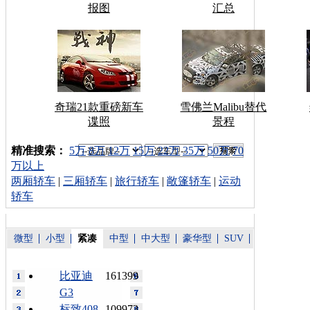
报图
汇总
奇瑞21款重磅新车
雪佛兰Malibu替代
谍照
景程
车型搜索：
精准搜索：
5万
8万
12万
15万
22万
35万
50万
70
万以上
两厢轿车
|
三厢轿车
|
旅行轿车
|
敞篷轿车
|
运动
轿车
微型
小型
紧凑
中型
中大型
豪华型
SUV
比亚迪
161399
G3
标致408
109973