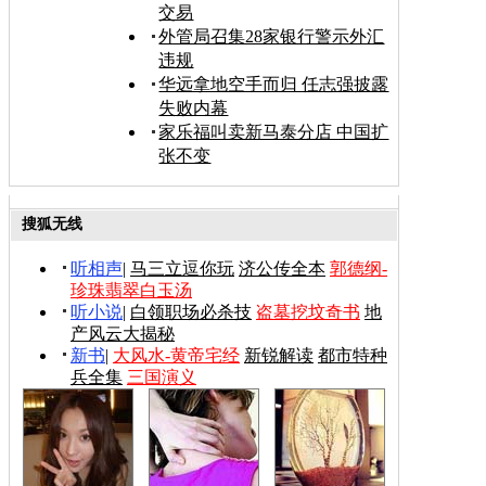
交易
外管局召集28家银行警示外汇
违规
华远拿地空手而归 任志强披露
失败内幕
家乐福叫卖新马泰分店 中国扩
张不变
搜狐无线
听相声
|
马三立逗你玩
济公传全本
郭德纲-
珍珠翡翠白玉汤
听小说
|
白领职场必杀技
盗墓挖坟奇书
地
产风云大揭秘
新书
|
大风水-黄帝宅经
新锐解读
都市特种
兵全集
三国演义