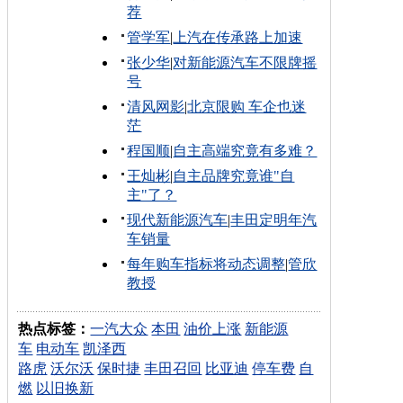
荐
管学军
|
上汽在传承路上加速
张少华
|
对新能源汽车不限牌摇
号
清风网影
|
北京限购 车企也迷
茫
程国顺
|
自主高端究竟有多难？
王灿彬
|
自主品牌究竟谁"自
主"了？
现代新能源汽车
|
丰田定明年汽
车销量
每年购车指标将动态调整
|
管欣
教授
热点标签：
一汽大众
本田
油价上涨
新能源
车
电动车
凯泽西
路虎
沃尔沃
保时捷
丰田召回
比亚迪
停车费
自
燃
以旧换新