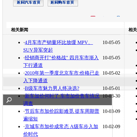
开心网
人人网
豆瓣
相关新闻
相关
转发至：
·
4月车市产销量环比放缓 MPV、
10-05-05
SUV异军突起
·
经销商开打"价格战" 四月车市渐入
10-05-05
下行通道
·
2010年第一季度北京车市:价格已走
10-05-02
入下降通道
·
B级车市魅力男人终决选?
10-05-01
·
新车加价何时了 车市加价售车情况
10-03-30
调查
·
节后车市加价踪影难觅 提车周期普
10-03-09
遍缩短
·
京城车市加价成常态 A级车步入加
10-02-09
价时代