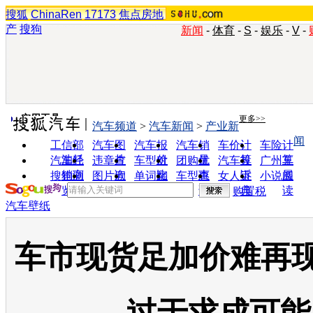
搜狐
ChinaRen
17173
焦点房地
产
搜狗
新闻
-
体育
-
S
-
娱乐
-
V
-
实用工具
更多>>
汽车频道
>
汽车新闻
>
产业新
闻
工信部
汽车图
汽车报
汽车销
车价计
车险计
油耗
片
价
量
算
算
汽车经
违章查
车型对
团购优
汽车投
广州车
销商
询
比
惠
诉
展
搜狗浏
图片欣
单词翻
车型查
女人宝
小说阅
览器
赏
译
询
典
读
购置税
汽车壁纸
车市现货足加价难再现