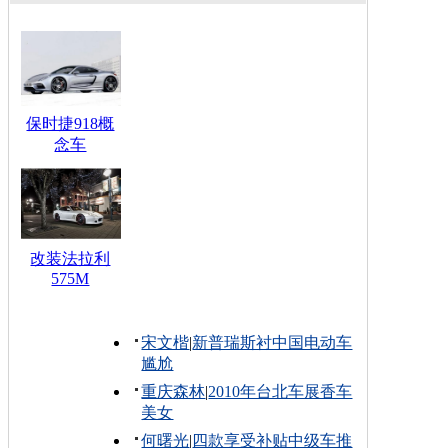
保时捷918概
念车
改装法拉利
575M
宋文楷
|
新普瑞斯衬中国电动车
尴尬
重庆森林
|
2010年台北车展香车
美女
何曙光
|
四款享受补贴中级车推