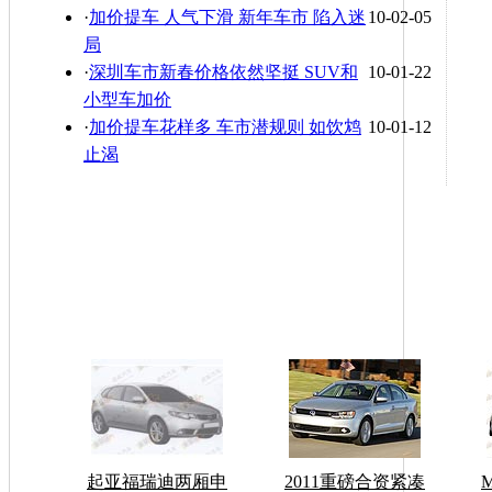
·
加价提车 人气下滑 新年车市 陷入迷
10-02-05
局
·
深圳车市新春价格依然坚挺 SUV和
10-01-22
小型车加价
·
加价提车花样多 车市潜规则 如饮鸩
10-01-12
止渴
起亚福瑞迪两厢申
2011重磅合资紧凑