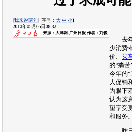
过于求成可能
[
我来说两句
] [字号：
大
中
小
]
2010年05月05日08:32
来源：
大洋网-广州日报
作者：刘俊
去年
少消费
价、
买
的“痛苦
今年的“
大促销
为眼下
认为这
望享受
和服务
昨日