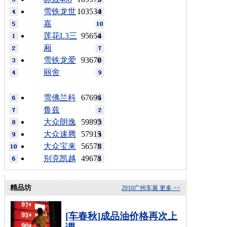
雪铁龙世
103534
嘉
莲花L3三
95654
厢
雪铁龙爱
93670
丽舍
雪佛兰科
67696
鲁兹
大众朗逸
59895
大众速腾
57915
大众宝来
56578
别克凯越
49678
精品坊
2010广州车展
更多 >>
[车春秋]成品油价格再次上