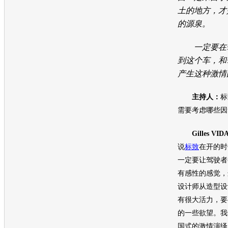
土的地方，才
的源泉。
一定要在驾
到这个车，和
产生这种激情
主持人：
标
需要考虑哪些因
Gilles VI
说
标致
在开的时
一定要让驾驶者
有感性的感觉，
设计师从造型设
有很大活力，要
的一些欲望。我
国式的激情演绎