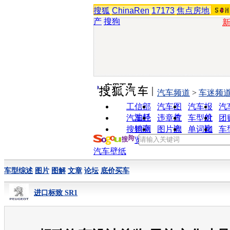
搜狐
ChinaRen
17173
焦点房地
产
搜狗
实用工具
汽车频道
>
车迷频
工信部
汽车图
汽车报
汽
油耗
片
价
汽车经
违章查
车型对
团
销商
询
比
搜狗浏
图片欣
单词翻
车
览器
赏
译
汽车壁纸
车型综述
图片
图解
文章
论坛
底价买车
进口标致 SR1