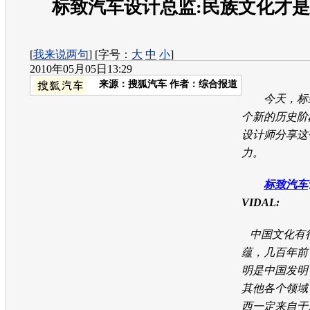
标致汽车设计总监:民族文化才
[
我来说两句
] [字号：
大
中
小
]
2010年05月05日13:29
来源：
搜狐汽车
作者：综合报道
今天，
标
个新的历史阶
设计师分享这
力。
标致汽车
VIDAL:
中国文化有
蕴，几百年前
明是中国发明
其他各个领域
西一定来自于