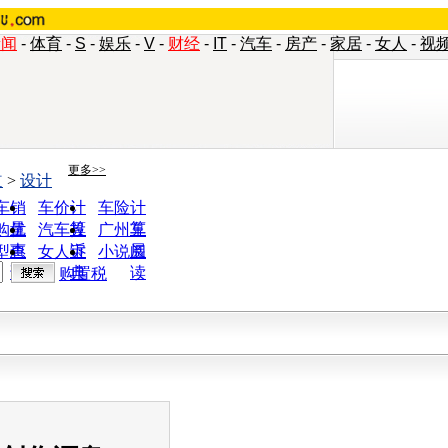
新闻
-
体育
-
S
-
娱乐
-
V
-
财经
-
IT
-
汽车
-
房产
-
家居
-
女人
-
视
更多>>
道
>
设计
车销
车价计
车险计
量
算
算
购优
汽车投
广州车
惠
诉
展
型查
女人宝
小说阅
询
典
读
购置税