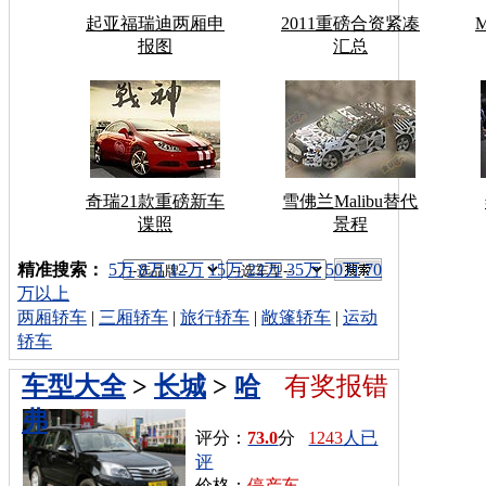
起亚福瑞迪两厢申
2011重磅合资紧凑
报图
汇总
奇瑞21款重磅新车
雪佛兰Malibu替代
谍照
景程
车型搜索：
精准搜索：
5万
8万
12万
15万
22万
35万
50万
70
万以上
两厢轿车
|
三厢轿车
|
旅行轿车
|
敞篷轿车
|
运动
轿车
车型大全
>
长城
>
哈
有奖报错
弗
评分：
73.0
分
1243
人已
评
价格：
停产车