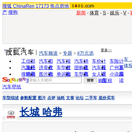
搜狐
ChinaRen
17173
焦点房地
产
搜狗
新闻
-
体育
-
S
-
娱乐
-
V
-
实用工具
更多>>
汽车频道
>
专题
>
8万元选
车
工信部
汽车图
汽车报
汽车销
车价计
车险计
体
油耗
片
价
量
算
算
汽车经
违章查
车型对
团购优
汽车投
广州车
销商
询
比
惠
诉
展
搜狗浏
图片欣
单词翻
车型查
女人宝
小说阅
览器
赏
译
询
典
读
购置税
汽车壁纸
车型综述
参数配置
图片
点评
油耗
文章
论坛
二手车
底价买车
长城 哈弗