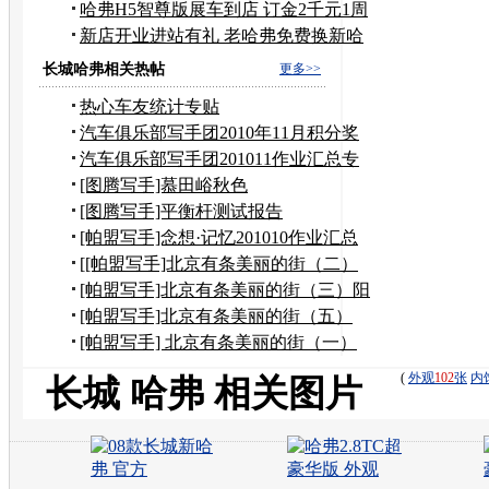
足
哈弗H5智尊版展车到店 订金2千元1周
提车
新店开业进站有礼 老哈弗免费换新哈
弗
长城哈弗相关热帖
更多>>
热心车友统计专贴
汽车俱乐部写手团2010年11月积分奖
励申请
汽车俱乐部写手团201011作业汇总专
贴
[图腾写手]慕田峪秋色
[图腾写手]平衡杆测试报告
[帕盟写手]念想·记忆201010作业汇总
[[帕盟写手]北京有条美丽的街（二）
到奶奶家作客
[帕盟写手]北京有条美丽的街（三）阳
台上观望美景
[帕盟写手]北京有条美丽的街（五）
——风水宝地
[帕盟写手] 北京有条美丽的街（一）
(
外观
102
张
内
长城 哈弗 相关图片