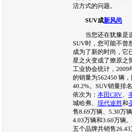
活方式的问题。
SUV
成
新风尚
当您还在犹豫是选
SUV
时，您可能不曾
成为了新的时尚，它
星之火变成了燎原之
工业协会统计，2009年
的销量为562450 辆
40.2%。
SUV
销量排
依次为：
本田CRV
、
城哈弗
、
现代途胜
和
售8.69万辆、5.30万
4.03万辆和3.60万辆
五个品牌共销售26.4