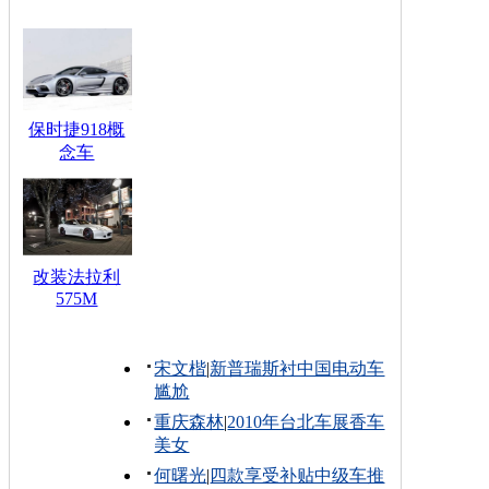
保时捷918概
念车
改装法拉利
575M
宋文楷
|
新普瑞斯衬中国电动车
尴尬
重庆森林
|
2010年台北车展香车
美女
何曙光
|
四款享受补贴中级车推