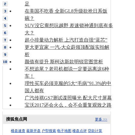
足
在美国不吃香 全新GL8升级欲抢日系饭
碗？
SUV没它甭想玩越野 差速锁神通到底有多
大？
超小排量动力解析 上汽打造自强“蓝芯”
更大更宜家 一汽-大众蔚领顶配版实拍解
析
颜值有提升 斯柯达新款明锐官图赏析
不想追尾？老司机都说一定要远离这6种
车！
理性买车必须克服的5大“毛病”91.3%的中
国人都有
广汽传祺GS7测试谍照曝光 配大尺寸屏幕
宝沃2017还会火么，会不会重复观致之路
搜狐焦点网
更多 >>
楼盘速查
最新开盘
户型搜索
电子地图
楼盘点评
贷款计算