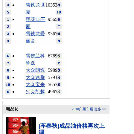
雪铁龙世
103534
嘉
莲花L3三
95654
厢
雪铁龙爱
93670
丽舍
雪佛兰科
67696
鲁兹
大众朗逸
59895
大众速腾
57915
大众宝来
56578
别克凯越
49678
精品坊
2010广州车展
更多 >>
[车春秋]成品油价格再次上
调