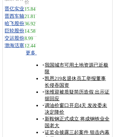
价
晋亿实业
15.84
晋西车轴
21.81
哈飞股份
36.92
巨轮股份
14.58
交运股份
8.99
渤海活塞
12.44
更多
我国城市可用土地资源已近极
限
凯恩219名退休员工举报董事
长侵吞国资
张维迎被质疑简历造假 出示证
据回应
调油价窗口开启4天 发改委未
决定降价
新鞍钢正式成立 将成钢铁业全
国老大
证监会披露三起案件 狙击内幕