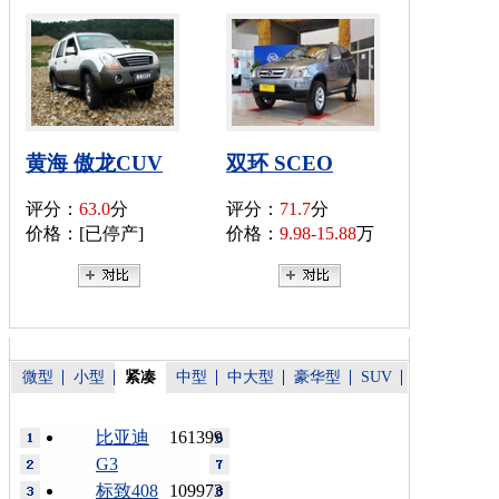
黄海 傲龙CUV
双环 SCEO
评分：
63.0
分
评分：
71.7
分
价格：[已停产]
价格：
9.98-15.88
万
微型
小型
紧凑
中型
中大型
豪华型
SUV
比亚迪
161399
G3
标致408
109973