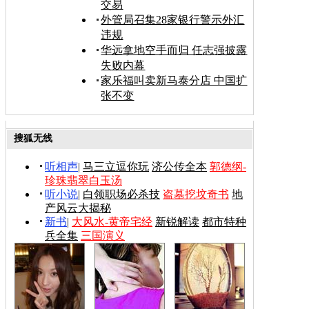
交易
外管局召集28家银行警示外汇
违规
华远拿地空手而归 任志强披露
失败内幕
家乐福叫卖新马泰分店 中国扩
张不变
搜狐无线
听相声
|
马三立逗你玩
济公传全本
郭德纲-
珍珠翡翠白玉汤
听小说
|
白领职场必杀技
盗墓挖坟奇书
地
产风云大揭秘
新书
|
大风水-黄帝宅经
新锐解读
都市特种
兵全集
三国演义