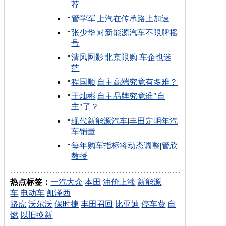
荐
管学军
|
上汽在传承路上加速
张少华
|
对新能源汽车不限牌摇
号
清风网影
|
北京限购 车企也迷
茫
程国顺
|
自主高端究竟有多难？
王灿彬
|
自主品牌究竟谁"自
主"了？
现代新能源汽车
|
丰田定明年汽
车销量
每年购车指标将动态调整
|
管欣
教授
热点标签：
一汽大众
本田
油价上涨
新能源
车
电动车
凯泽西
路虎
沃尔沃
保时捷
丰田召回
比亚迪
停车费
自
燃
以旧换新