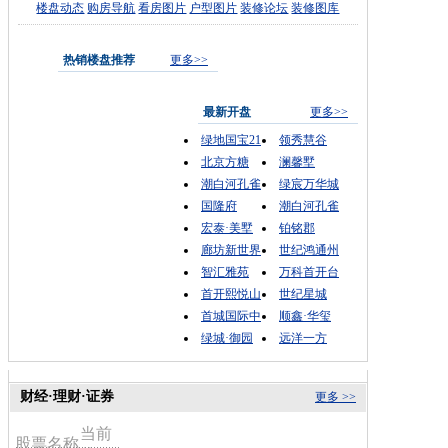
楼盘动态
购房导航
看房图片
户型图片
装修论坛
装修图库
热销楼盘推荐
更多>>
最新开盘
更多>>
绿地国宝21
领秀慧谷
北京方糖
澜馨墅
潮白河孔雀
绿宸万华城
国隆府
潮白河孔雀
宏泰·美墅
铂铭郡
廊坊新世界
世纪鸿通州
智汇雅苑
万科首开台
首开熙悦山
世纪星城
首城国际中
顺鑫·华玺
绿城·御园
远洋一方
财经·理财·证券
更多 >>
当前
股票名称