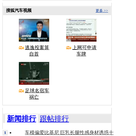
搜狐汽车视频
更多 >>
逃逸投案算
上网可申请
自首
车牌
足球名宿车
祸亡
新闻排行
跟帖排行
车模偏爱比基尼 巨乳长腿性感身材诱惑十