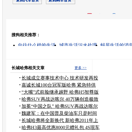
开心网
人人网
豆瓣
搜狗相关推荐：
转发至：
向往什么样的生活
城市生活污水处理
蜗居生活的消
城市生活 女包
我向往这样的生活
城市生活
生活花
我向往的大学生活
向往的生活的消息
向往简单的生
长城哈弗相关文章
更多 >>
长城成立赛事技术中心 技术研发再投
50亿
嘉诚长城100台冠军版哈弗 紧急特供
成都
“大嘴”式前脸继承越野 哈弗H5智尊版
哈弗SUV再战达喀尔 40万辆创造极致
品质
加冕“中国之队” 哈弗SUV再战达喀尔
魏建军：在中国普及柴油车只是时间
问题
长城哈弗将全新换代 新哈弗2011年上
市
哈弗H3最高优惠8000元赠礼包 4S现车