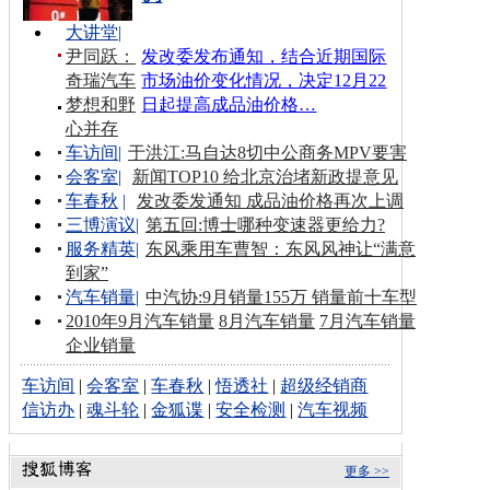
大讲堂
|
尹同跃：
发改委发布通知，结合近期国际
奇瑞汽车
市场油价变化情况，决定12月22
梦想和野
日起提高成品油价格…
心并存
车访间
|
于洪江:马自达8切中公商务MPV要害
会客室
|
新闻TOP10 给北京治堵新政提意见
车春秋
|
发改委发通知 成品油价格再次上调
三博演议
|
第五回:博士哪种变速器更给力?
服务精英
|
东风乘用车曹智：东风风神让“满意
到家”
汽车销量
|
中汽协:9月销量155万 销量前十车型
2010年9月汽车销量
8月汽车销量
7月汽车销量
企业销量
车访间
|
会客室
|
车春秋
|
悟透社
|
超级经销商
信访办
|
魂斗轮
|
金狐谍
|
安全检测
|
汽车视频
更多 >>