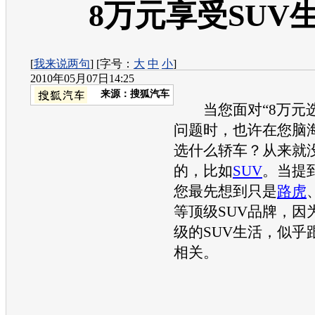
8万元享受SUV
[
我来说两句
] [字号：
大
中
小
]
2010年05月07日14:25
来源：
搜狐汽车
当您面对“8万元选
问题时，也许在您脑
选什么轿车？从来就
的，比如
SUV
。当提
您最先想到只是
路虎
等顶级
SUV
品牌，因
级的
SUV
生活，似乎
相关。