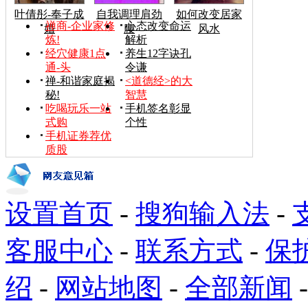
叶倩彤-奉子成
自我调理肩劲
如何改变居家
禅商-企业家修
心态改变命运
婚
腰
风水
炼!
解析
经穴健康1点
养生12字诀孔
通-头
令谦
禅-和谐家庭揭
<道德经>的大
秘!
智慧
吃喝玩乐一站
手机签名彰显
式购
个性
手机证券荐优
质股
设置首页
-
搜狗输入法
-
客服中心
-
联系方式
-
保
绍
-
网站地图
-
全部新闻