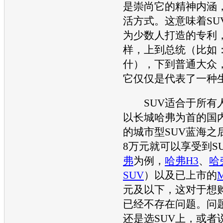
是崇尚它的精神内涵
活方式。这意味着
SU
为少数人打造的专利
样，上到总统（比如
什），下到普通
大众
它仅仅是代表了一种
SUV
适合于所有
以
长城哈弗
为首的国
的城市型
SUV
蓝海之
8万元就可以享受到
S
弗
为例，
哈弗H3
、
哈
SUV
）以及已上市的
元及以下，这对于想
已经不存在问题。问
还是选
SUV
上，或者