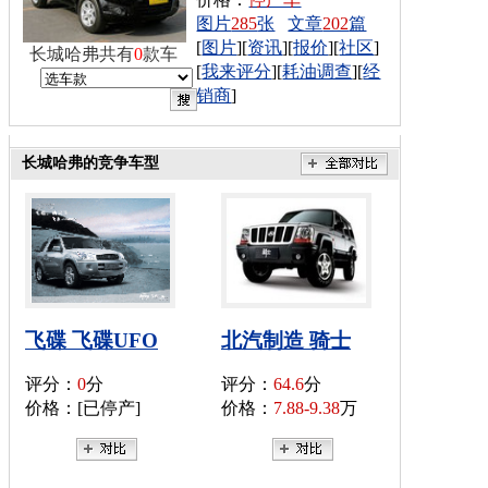
图片
285
张
文章
202
篇
[
图片
][
资讯
][
报价
][
社区
]
长城哈弗共有
0
款车
[
我来评分
][
耗油调查
][
经
销商
]
长城哈弗的竞争车型
飞碟 飞碟UFO
北汽制造 骑士
评分：
0
分
评分：
64.6
分
价格：[已停产]
价格：
7.88-9.38
万