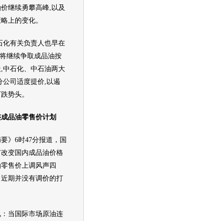
油价
继续勇攀高峰,以及
策略上的变化。
石化有关负责人也早在
,将继续争取成品油按
,中石化、中石油两大
分公司适度提价,以遏
下跌势头。
整成品油零售价计划
》6时47分报道，国
有改变国内成品
油价
格
油零售价上调风声四
，近期并没有调价的打
：当国际市场原油连