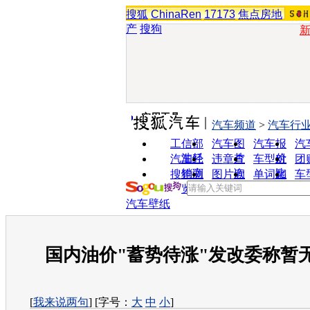
搜狐
ChinaRen
17173
焦点房地
产
搜狗
实用工具
汽车频道
>
汽车行
工信部
汽车图
汽车报
汽
油耗
片
价
汽车经
违章查
车型对
团
销商
询
比
搜狗浏
图片欣
单词翻
车
览器
赏
译
汽车壁纸
国内油价"蓄势待涨"发改委称暂
[
我来说两句
] [字号：
大
中
小
]