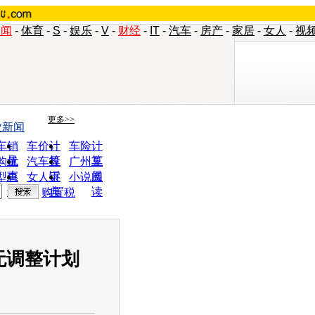
新闻
-
体育
-
S
-
娱乐
-
V
-
财经
-
IT
-
汽车
-
房产
-
家居
-
女人
-
视
更多>>
业新闻
车销
车价计
车险计
量
算
算
购优
汽车投
广州车
惠
诉
展
型查
女人宝
小说阅
询
典
读
购置税
无调整计划