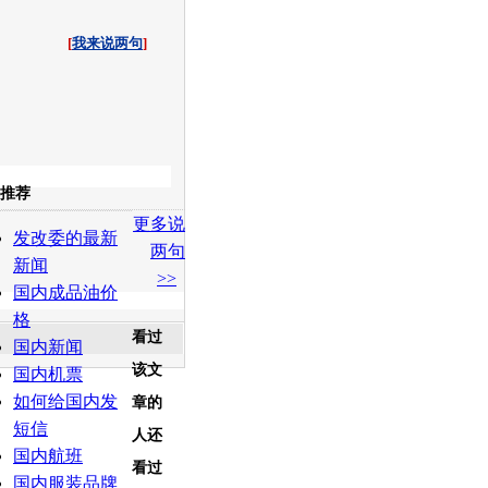
[
我来说两句
]
收起
推荐
更多说
白社会
百度i贴吧
发改委的最新
两句
新闻
>>
国内成品油价
格
看过
国内新闻
该文
国内机票
如何给国内发
章的
短信
人还
国内航班
看过
国内服装品牌