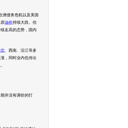
洲债务危机以及美国
际原
油价
持续大跌。但
持续走高的态势，国内
。
华北
、西南、沿江等多
上涨，同时业内也传出
息。
近期并没有调价的打