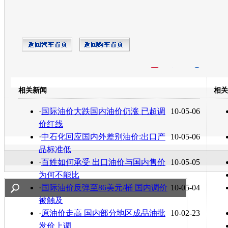
开心网
人人网
豆瓣
相关新闻
相关
转发至：
·
国际油价大跌国内油价仍涨 已超调
10-05-06
价红线
·
中石化回应国内外差别油价:出口产
10-05-06
品标准低
·
百姓如何承受 出口油价与国内售价
10-05-05
为何不能比
·
国际油价反弹至86美元/桶 国内调价
10-05-04
被触及
·
原油价走高 国内部分地区成品油批
10-02-23
发价上调