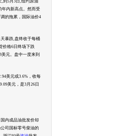
天,到5月3日,纽约原油
元的年内新高点。然而受
下调的拖累，国际
油价
4
二天暴跌,盘终收于每桶
货价格6日终场下跌
7.18美元。盘中一度来到
4美元或3.6%，收每
9.09美元，是3月26日
，国内成品油批发价却
油公司国标零号柴油的
、浙江93号
汽油
批发