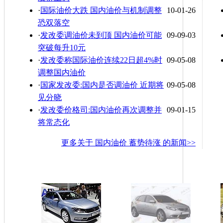
·
国际油价大跌 国内油价与机制调整
10-01-26
恐双落空
·
发改委调油价未到顶 国内油价可能
09-09-03
突破每升10元
·
发改委称国际油价连续22日超4%时
09-05-08
调整国内油价
·
国家发改委:国内是否调油价 近期将
09-05-08
见分晓
·
发改委价格司:国内油价再次调整并
09-01-15
将常态化
更多关于
国内油价 蓄势待涨
的新闻>>