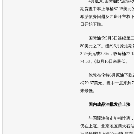
4月底来,国际
油价
连涨4
期货盘中攀上每桶87.15美
希腊债务问题及西班牙主权
日开始下跌。
国际
油价
5月5日连续第
80美元之下。纽约6月原油期
2.79美元或3.5%，收每桶7
74.58，创2月16日来最低。
伦敦布伦特6月原油下跌2.9
桶79.67美元。盘中一度来到7
来最低。
国内成品油批发价上涨
与国际
油价
走势相悖离
仍在上涨。北京地区两大石
批发价继续上涨20元/吨,河南