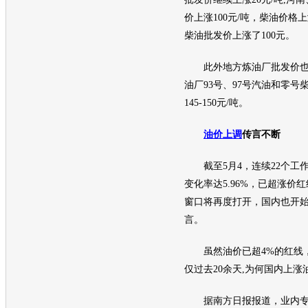
价上涨100元/吨，柴
油价
格上
柴油批发价上涨了100元。
此外地方炼油厂批发价也持
油厂93号、97号
汽油
和零号
145-150元/吨。
油价上调
传言不断
截至5月4，连续22个工
变化率达5.96%，已超涨价
窗口将再度打开，国内也开
言。
虽然
油价
已超4%的红线
仅过去20余天,为何国内上涨
据南方日报报道，业内专家