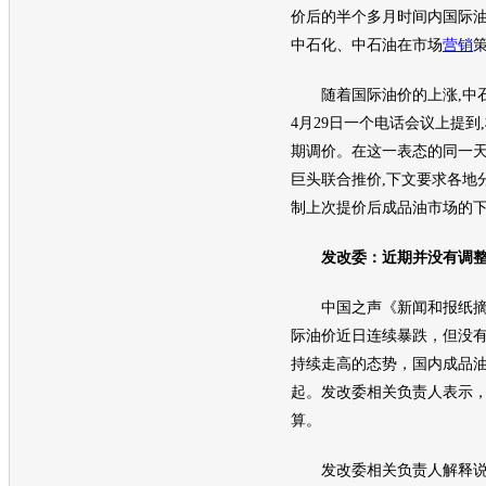
价后的半个多月时间内国际
中石化、中石油在市场
营销
随着国际
油价
的上涨,中
4月29日一个电话会议上提到
期调价。在这一表态的同一天
巨头联合推价,下文要求各地
制上次提价后成品油市场的
发改委：近期并没有调
中国之声《新闻和报纸摘要
际
油价
近日连续暴跌，但没
持续走高的态势，国内成品
起。发改委相关负责人表示
算。
发改委相关负责人解释说