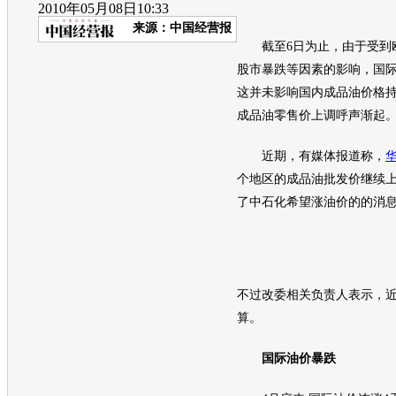
2010年05月08日10:33
来源：
中国经营报
截至6日为止，由于受到欧
股市暴跌等因素的影响，国
这并未影响国内成品
油价
格
成品油零售价上调呼声渐起
近期，有媒体报道称，
个地区的成品油批发价继续
了中石化希望涨
油价
的的消
不过改委相关负责人表示，
算。
国际
油价
暴跌