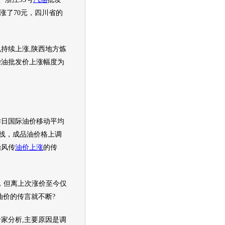
涨了70元，四川省的
续上涨,陕西地方炼
柴油批发价上涨幅度为
作日国际
油价
移动平均
红线，成品
油价
格上调
始风传
油价上涨
的传
，但离上次涨价至今仅
油价
的传言就不断?
分析,主要原因是调