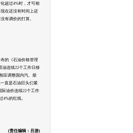
变化超过4%时，才可相
是现在还没有时间上还
并没有调价的打算。
公布的《石
油价
格管理
场原油连续22个工作日移
可相应调整国内汽、柴
，也一直是石油巨头们紧
国际
油价
连续22个工作
过4%的红线。
(责任编辑：吕游)