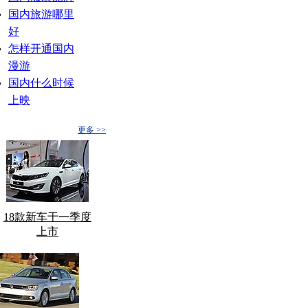
国内旅游哪里
好
怎样开通国内
漫游
国内什么时候
上映
更多 >>
18款新车于一季度
上市