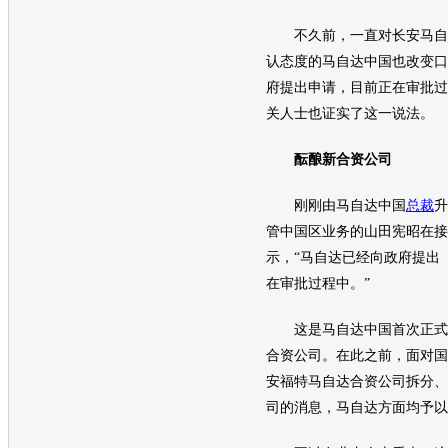
不久前，一直对
长安马自
认态度的
马自达
中国也改变口
府提出申请，目前正在审批过
关人士也证实了这一说法。
酝酿新合资公司
刚刚由
马自达
中国
总裁
升
管中国区业务的山田宪昭在接
示，“
马自达
已经向政府提出
在审批过程中。”
这是
马自达
中国首次正式
合资公司。在此之前，面对国
安福特马自达
合资公司拆分、
司的消息，
马自达
方面均予以