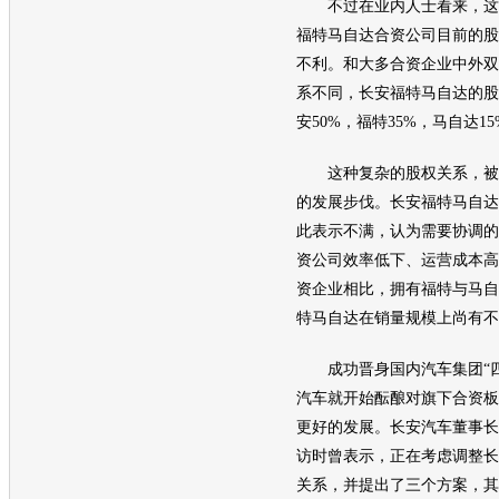
不过在业内人士看来，这
福特马自达
合资公司目前的股
不利。和大多合资企业中外双
系不同，
长安福特马自达
的股
安
50%，
福特
35%，
马自达
1
这种复杂的股权关系，被
的发展步伐。
长安福特马自达
此表示不满，认为需要协调的
资公司效率低下、运营成本高
资企业相比，拥有
福特
与
马自
特马自达
在销量规模上尚有不
成功晋身国内汽车集团“四
汽车
就开始酝酿对旗下合资板
更好的发展。
长安汽车
董事长
访时曾表示，正在考虑调整
长
关系，并提出了三个方案，其