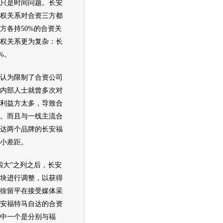
只是时间问题。
长安
权关系对合资三方都
方各持50%的合资关
权关系更为复杂：
长
5%。
认为限制了合资公司
内部人士就曾多次对
利益方太多，导致合
。而且与一线主流合
达
两个品牌的
长安福
小差距。
大”之列之后，
长安
块进行调整，以获得
徐留平在接受媒体采
安福特马自达
的合资
中一个是分别与
福