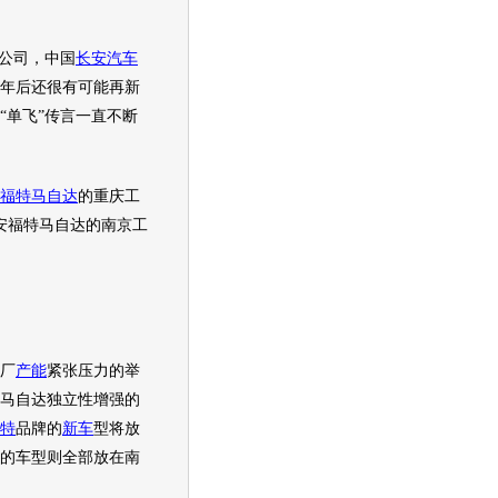
公司，中国
长安汽车
年后还很有可能再新
“单飞”传言一直不断
福特马自达
的重庆工
安福特马自达
的南京工
厂
产能
紧张压力的举
马自达
独立性增强的
特
品牌的
新车
型将放
的车型则全部放在南