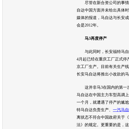
尽管在新合资公司的事情
自达
中国方面并未给出具体时
媒体的报道，
马自达
与
长安
成
会是2012年。
马3再度停产
与此同时，
长安福特马自
4月起已经在重庆工厂正式停
京工厂生产。目前有关生产线
长安马自达
将推出小改款的马
这并非马3在国内的第一次停
马自达
在中国主力车型高调上
一个月，就遭遇了停产的尴尬
特马自达
负责生产、
一汽马自
离状态不符合中国政府关于《
法》的规定。更重要的是，这