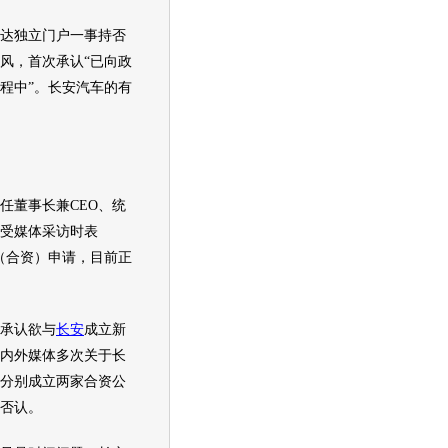
达
独立门户一事持否
风，首次承认“已向政
程中”。
长安汽车
的有
任董事长兼CEO、统
受媒体采访时表
（合资）申请，目前正
承认欲与
长安
成立新
内外媒体多次关于
长
分别成立两家合资公
否认。