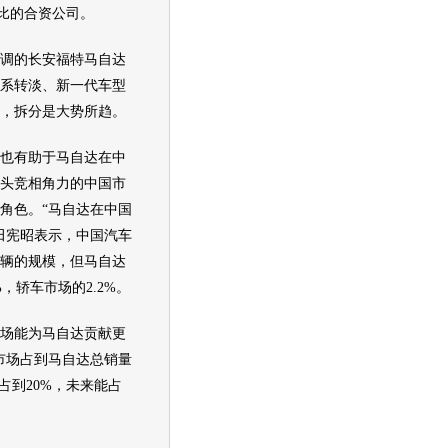
股比的合资公司。
调的
长安福特马自达
系转淡、新一代车型
，拆分是大势所趋。
也有助于
马自达
在中
头竞相角力的中国市
角色。“
马自达
在中国
田宪昭表示，中国汽车
万辆的规模，但
马自达
，轿车市场的2.2%。
场能为
马自达
贡献更
市场占到
马自达
总销量
占到20%，未来能占