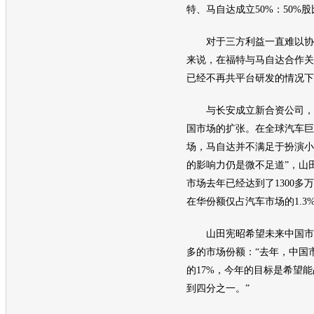
特
、
马自达
成立50%：50%
对于三方利益一直难以协
来说，在
福特
与
马自达
合作关
已经不再共平台研发的情况下
与
长安
成立新合资公司，
国市场的扩张。在全球汽车巨
场，
马自达
并不满足于扮演小
的影响力仍是微不足道”，山
市场去年已经达到了1300多
在华份额仅占汽车市场的1.3%
山田宪昭希望未来中国市
多的市场份额：“去年，中国
的17%，今年的目标是希望能
到四分之一。”