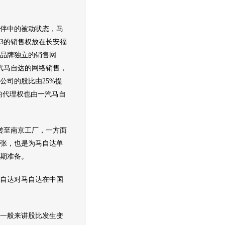
伴中的被动状态，
马
3的销售权放在
长安福
品牌独立的销售网
汽马自达
的网络销售，
公司的股比由25%提
的代理权也由
一汽马自
至南京工厂，一方面
张，也是为
马自达
单
期准备。
自达
对
马自达
在中国
一般来讲股比发生变