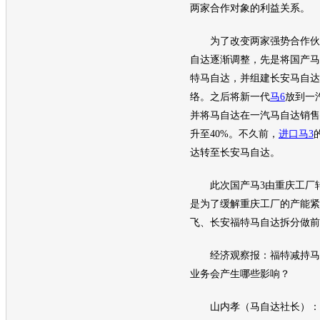
两家合作对象的利益关系。
为了改变两家强势合作伙
自达
逐渐调整，先是将国产马
特马自达
，并组建
长安马自达
络。之后将新一代
马6
放到
一
并将
马自达
在
一汽马自达
销售
升至40%。不久前，
进口马3
达
转至
长安马自达
。
此次国产马3由重庆工厂转
是为了缓解重庆工厂的
产能
紧
飞、
长安福特马自达
拆分做前
经济观察报：
福特
减持
马
业务会产生哪些影响？
山内孝（
马自达
社长）：