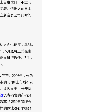
上首度改口，不过
马
间表。但据之前日本
立新合资公司的时间
达
方面也证实，马3从
产，5月底将正式在南
正在进行搬迁。7月，
3。
产。2006年，作为
市的马3刚上市后不到
。原因在于，
长安福
达
负责销售的产销分
汽车品牌销售管理办
样的做法没有平衡好