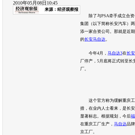
2010年05月08日10:45
来源：
经济观察报
除了与PSA牵手成立合资
集团（以下简称
长安汽车
）两
添一家合资公司。那就是近期
的
长安马自达
。
今年4月，
马自达3
在
长安
厂停产，5月底将正式转至
长
厂。
这个官方称为缓解重庆工
措，在业内人士看来，是
长安
显著标志。根据规划，今后
福
在重庆工厂生产，
马自达
品牌
京工厂。