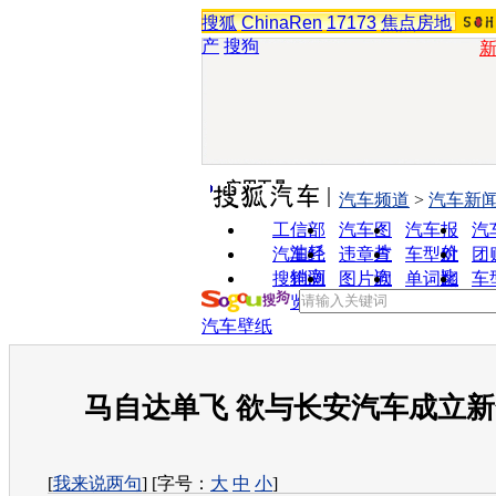
搜狐
ChinaRen
17173
焦点房地
产
搜狗
实用工具
汽车频道
>
汽车新
工信部
汽车图
汽车报
汽
油耗
片
价
汽车经
违章查
车型对
团
销商
询
比
搜狗浏
图片欣
单词翻
车
览器
赏
译
汽车壁纸
马自达单飞 欲与长安汽车成立
[
我来说两句
] [字号：
大
中
小
]