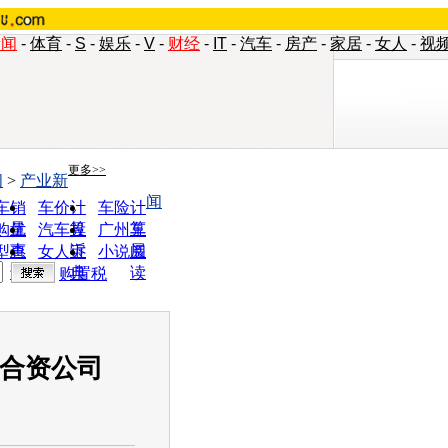
新闻
-
体育
-
S
-
娱乐
-
V
-
财经
-
IT
-
汽车
-
房产
-
家居
-
女人
-
视
更多>>
闻
>
产业新
闻
车销
车价计
车险计
量
算
算
购优
汽车投
广州车
惠
诉
展
型查
女人宝
小说阅
询
典
读
购置税
新合资公司