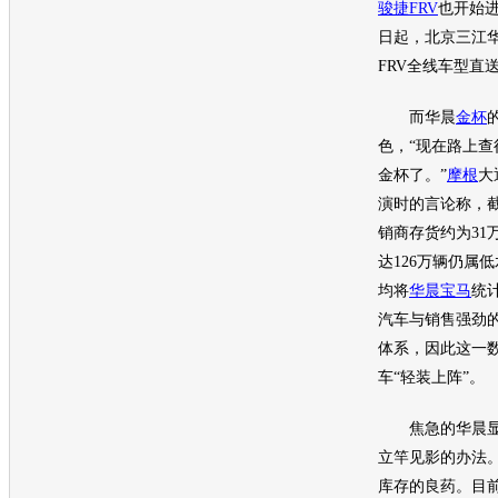
骏捷FRV
也开始进
日起，北京三江
FRV
全线车型直送
而
华晨
金杯
色，“现在路上
金杯
了。”
摩根
大
演时的言论称，截
销商存货约为31
达126万辆仍属
均将
华晨宝马
统
汽车
与销售强劲
体系，因此这一
车
“轻装上阵”。
焦急的
华晨
立竿见影的办法
库存的良药。目