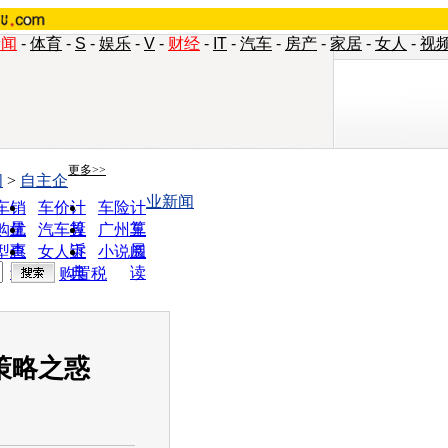
新闻
-
体育
-
S
-
娱乐
-
V
-
财经
-
IT
-
汽车
-
房产
-
家居
-
女人
-
视
更多>>
闻
>
自主企
业新闻
车销
车价计
车险计
量
算
算
购优
汽车投
广州车
惠
诉
展
型查
女人宝
小说阅
询
典
读
购置税
策略之惑