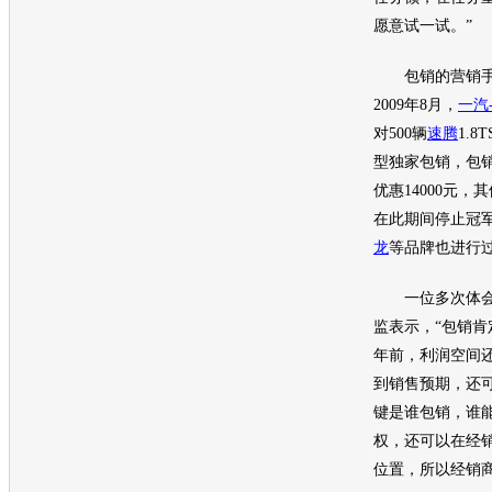
愿意试一试。”
包销的
营销
2009年8月，
一汽
对500辆
速腾
1.
型独家包销，包
优惠14000元，
在此期间停止冠
龙
等品牌也进行
一位多次体会
监表示，“包销
年前，利润空间
到销售预期，还
键是谁包销，谁
权，还可以在经
位置，所以经销商