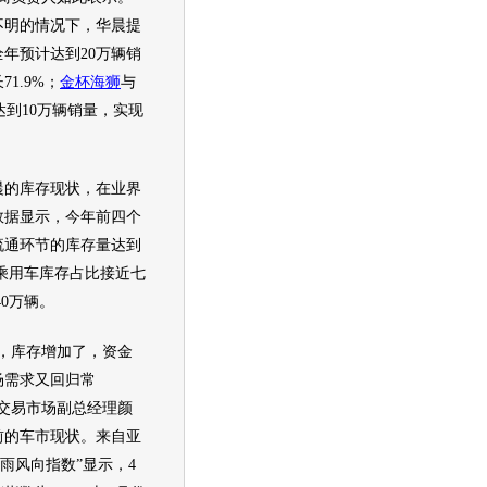
不明的情况下，
华晨
提
年预计达到20万辆销
1.9%；
金杯海狮
与
达到10万辆销量，实现
晨
的库存现状，在业界
数据显示，今年前四个
流通环节的库存量达到
其中乘用车库存占比接近七
40万辆。
库存增加了，资金
场需求又回归常
车交易市场副总经理颜
前的车市现状。来自亚
晴雨风向指数”显示，4