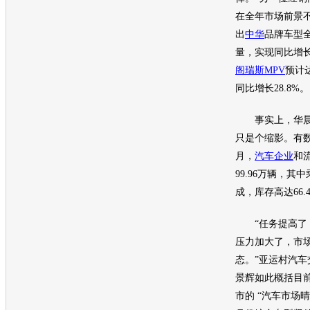
在全年市场前景
出
中华
品牌车型全
量，实现同比增长7
阁瑞斯MPV
预计
同比增长28.8%。
事实上，
华
只是个缩影。有
月，
汽车企业
和
99.96万辆，
成，库存高达66.
“任务提高了，
压力加大了，市
态。”亚运村汽
景辉如此概括目
市的 “汽车市场