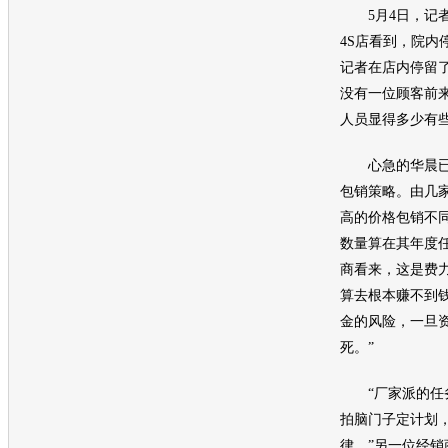
5月4日，记者
4S店看到，院内
记者在店内停留
没有一位顾客前
人员显得多少有
心急的
华晨
包销策略。由几
高的价格包销不
数量算在其年度
商看来，这是费
算去根本赚不到
金的风险，一旦
死。”
“厂家派的任务
拍脑门子定计划
律。”另一位经