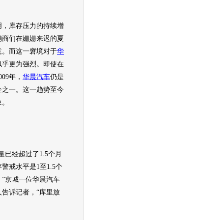
，库存压力的持续增
销商们在姗姗来迟的夏
意。而这一窘境对于
华
似乎更为强烈。即使在
09年，
华晨汽车
仍是
企之一。这一趋势至今
象。
已经超过了1.5个月
警戒水平是1至1.5个
”京城一位
华晨汽车
人告诉记者，“库里放