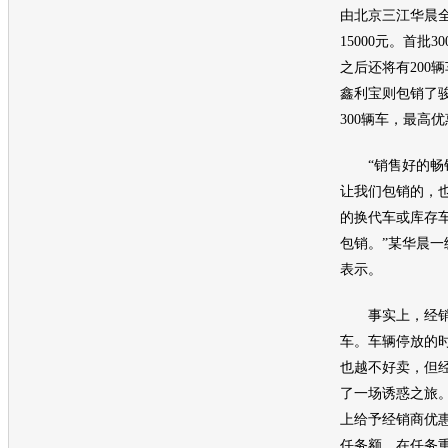
由北京三江
华晨
15000元。首批
之后还将有200
鑫利宝则包销了
300辆车，最高优
“销售好的畅销
让我们包销的，
的换代车或库存
包销。”某
华晨
一
表示。
事实上，经销
车。车辆停放的
也越不好卖，但
了一场诱惑之旅
上给予经销商优
任务额，在任务