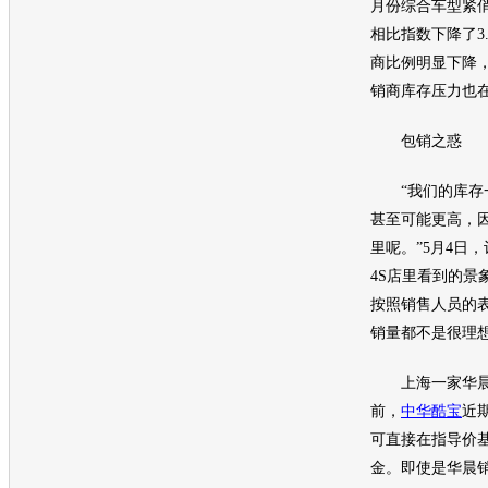
月份综合车型紧俏
相比指数下降了3
商比例明显下降
销商库存压力也
包销之惑
“我们的库存一
甚至可能更高，
里呢。”5月4日
4S店里看到的景
按照销售人员的
销量都不是很理
上海一家
华
前，
中华酷宝
近
可直接在指导价基
金。即使是
华晨