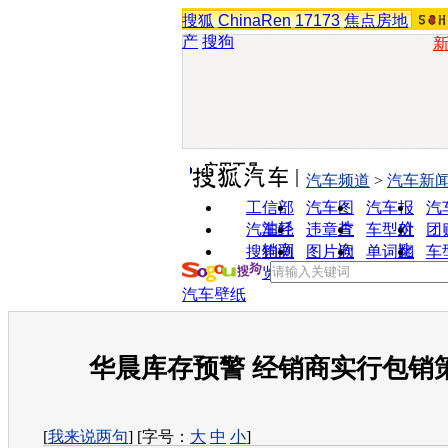
搜狐
ChinaRen
17173
焦点房地
产
搜狗
实用工具
汽车频道
>
汽车新
工信部
汽车图
汽车报
汽
油耗
片
价
汽车经
违章查
车型对
团
销商
询
比
搜狗浏
图片欣
单词翻
车
览器
赏
译
汽车壁纸
华晨库存预警 经销商实行包销
[
我来说两句
] [字号：
大
中
小
]