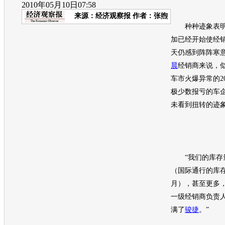
2010年05月10日07:58
来源：
经济观察报
作者：张煦
种种迹象表明
加已经开始使经
天仍感到阵阵寒
晨
经销商来说，
车市火爆异常的20
极少数报亏的车
未看到扭转的迹
“我们的库存量
（国际通行的库存
月），甚至更多，
一级经销商负责
满了
骏捷
。”