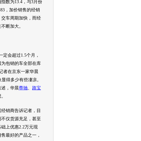
指数为13.4，与3月份
.83，加价销售的经销
，交车周期加快，而经
在不断加大。
定会超过1.5个月，
因为包销的车全部在库
，记者在京东一家
华晨
象显得多少有些凄凉。
表述，
华晨
尊驰
、
路宝
想。
晨
经销商告诉记者，目
期不仅货源充足，甚至
础上优惠2.2万元现
销售最好的产品之一，