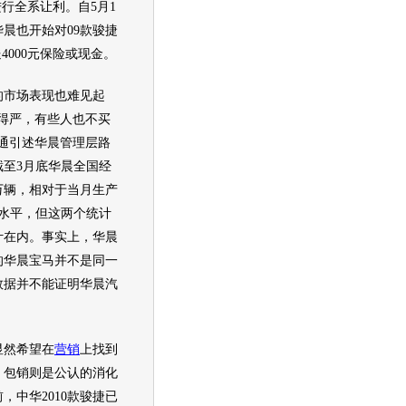
行全系让利。自5月1
华晨
也开始对09款
骏捷
4000元保险或现金。
的市场表现也难见起
查得严，有些人也不买
通引述
华晨
管理层路
至3月底
华晨
全国经
万辆，相对于当月生产
低水平，但这两个统计
计在内。事实上，
华晨
的
华晨宝马
并不是同一
数据并不能证明
华晨汽
显然希望在
营销
上找到
。包销则是公认的消化
前，
中华
2010款
骏捷
已