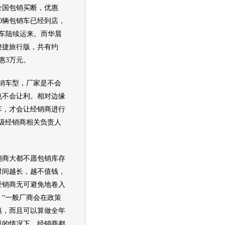
全国包销买断，优惠
300辆包销车已经到店，
辆车陆续运来。而
华晨
骏捷
旅行版，共有约
惠3万元。
车型，厂家是不会
也不会让利。相对边缘
车，才会让经销商进行
级经销商相关负责人
商大都不愿包销库存
时间越长，越不值钱，
经销商无可避免地卷入
。“一般厂商会在政策
惠，而且可以算做全年
重的情况下，经销商都