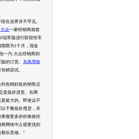
手段在业界并不罕见。
-大众
一家经销商就曾
8TSI冠军版进行阶段性车
销期限为1个月，现金
其他
一汽-大众
经销商则
军版的订货。
东风雪铁
过包销尝试。
到包销好处的销售总
肯定是低价进货。在两
还是挺大的。即使达不
可以干脆低价甩货，关
能掌握更多的价格操控
销商网络中占据更优的
都乐意做。”