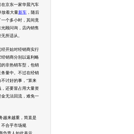
在京东一家
华晨汽车
停放着大量
新车
，随后
了一个多小时，其间竟
来光顾问询，店内销售
些无所适从。
已经开始对经销商实行
家经销商分别以返利略
同的非热销车型，包销
任务量中。不过在经销
力不讨好的事，“算来
钱，还要冒占用大量资
资金无法回流，难免一
越来越重，简直是
，不合乎市场规
销商负责人如此表示。