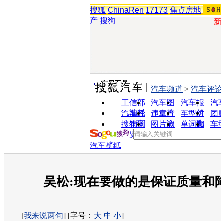
搜狐
ChinaRen
17173
焦点房地
产
搜狗
实用工具
汽车频道
>
汽车评
工信部
汽车图
汽车报
汽
油耗
片
价
汽车经
违章查
车型对
团
销商
询
比
搜狗浏
图片欣
单词翻
车
览器
赏
译
汽车壁纸
吴松:现在要做的是保证质量和
[
我来说两句
] [字号：
大
中
小
]