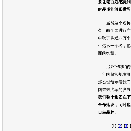
要让老百姓感觉到
时品质能够跟世界
当然这个名称我
久，向全国进行广
中取了将近六万个
生这么一个名字也
面的智慧。
另外“传祺”的谐
十年的超常规发展
那么也预示着我们
国未来汽车的发展
我们整个集团在下
合作这块，同时也
自主品牌。
[1] [
2
] [
3
] 