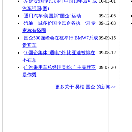
·
左延安:国企民协同 中国10年后可成
10-03-01
汽车强国(图)
·
通用汽车:美国新"国企"运动
09-12-05
·
汽油一城多价国企民企各执一词 专
09-12-03
家称有怪圈
·
国企500强峰会在杭举行 BMW7系成
09-09-15
贵宾车
·
10国企集体"通电"外 比亚迪被排在
09-08-12
不在意
·
广汽乘用车总经理吴松:自主品牌不
09-07-20
是作秀
更多关于
吴松 国企
的新闻>>