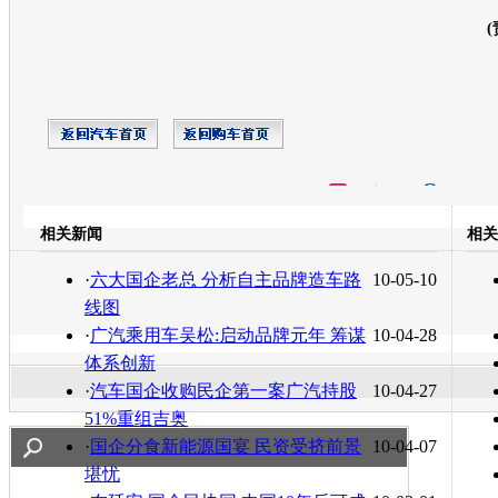
(
开心网
人人网
豆瓣
相关新闻
相关
转发至：
·
六大国企老总 分析自主品牌造车路
10-05-10
线图
·
广汽乘用车吴松:启动品牌元年 筹谋
10-04-28
体系创新
·
汽车国企收购民企第一案广汽持股
10-04-27
51%重组吉奥
·
国企分食新能源国宴 民资受挤前景
10-04-07
堪忧