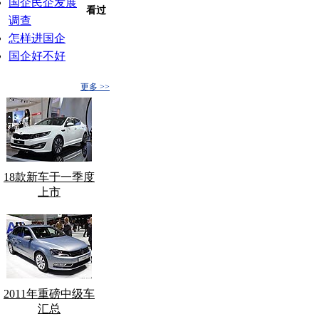
国企民企发展
看过
调查
怎样进国企
国企好不好
更多 >>
18款新车于一季度
上市
2011年重磅中级车
汇总