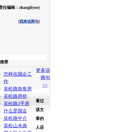
责任编辑：zhangliyue)
[
我来说两句
]
收起
推荐
更多说
白社会
百度i贴吧
怎样在国企工
两句
作
>>
吴松路急售房
吴松路房价
看过
吴松路2手房
该文
什么是国企
吴松路中介
章的
吴松山水画
人还