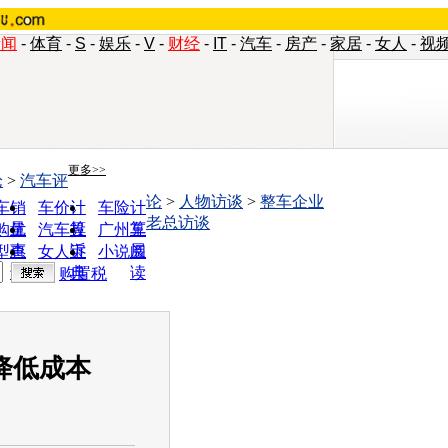
新闻
-
体育
-
S
-
娱乐
-
V
-
财经
-
IT
-
汽车
-
房产
-
家居
-
女人
-
视
更多>>
论
>
汽车评
论
>
人物访谈
>
整车企业
车销
车价计
车险计
老总访谈
量
算
算
购优
汽车投
广州车
惠
诉
展
型查
女人宝
小说阅
询
典
读
购置税
降低成本