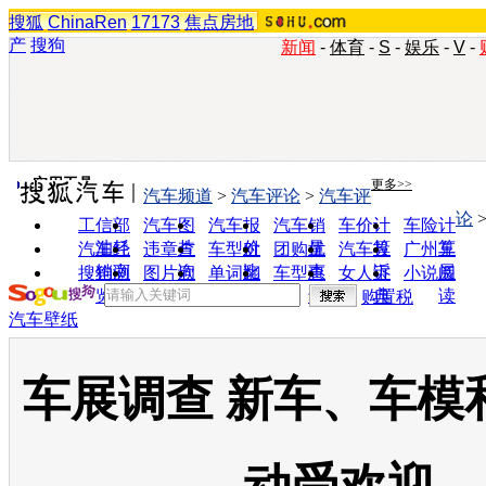
搜狐
ChinaRen
17173
焦点房地
产
搜狗
新闻
-
体育
-
S
-
娱乐
-
V
-
实用工具
更多>>
汽车频道
>
汽车评论
>
汽车评
论
工信部
汽车图
汽车报
汽车销
车价计
车险计
油耗
片
价
量
算
算
汽车经
违章查
车型对
团购优
汽车投
广州车
销商
询
比
惠
诉
展
搜狗浏
图片欣
单词翻
车型查
女人宝
小说阅
览器
赏
译
询
典
读
购置税
汽车壁纸
车展调查 新车、车模