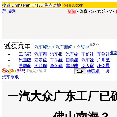
搜狐
ChinaRen
17173
焦点房地
产
搜狗
新闻
-
体育
-
S
-
娱乐
-
V
-
实用工具
更多>>
汽车频道
>
汽车新闻
>
合资企
业
工信部
汽车图
汽车报
汽车销
车价计
车险计
油耗
片
价
量
算
算
汽车经
违章查
车型对
团购优
汽车投
广州车
销商
询
比
惠
诉
展
搜狗浏
图片欣
单词翻
车型查
女人宝
小说阅
览器
赏
译
询
典
读
购置税
汽车壁纸
一汽大众广东工厂已