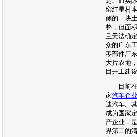
楚。而实
窑红星村
侧的一块
整，但面
且无法确
众
的广东
零部件厂
大片农地
目开工建
目前在佛
家
汽车企
迪汽车。
成为国家
产企业，
界第二的