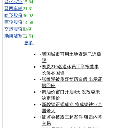
晋亿实业
15.84
晋西车轴
21.81
哈飞股份
36.92
巨轮股份
14.58
交运股份
8.99
渤海活塞
12.44
更多
我国城市可用土地资源已近极
限
凯恩219名退休员工举报董事
长侵吞国资
张维迎被质疑简历造假 出示证
据回应
调油价窗口开启4天 发改委未
决定降价
新鞍钢正式成立 将成钢铁业全
国老大
证监会披露三起案件 狙击内幕
交易