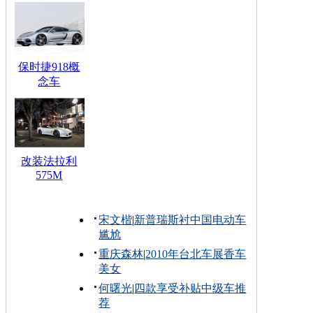
保时捷918概
念车
改装法拉利
575M
宋文楷
|
新普瑞斯衬中国电动车
尴尬
重庆森林
|
2010年台北车展香车
美女
何曙光
|
四款享受补贴中级车推
荐