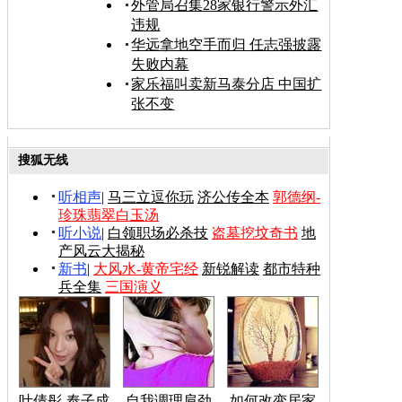
外管局召集28家银行警示外汇
违规
华远拿地空手而归 任志强披露
失败内幕
家乐福叫卖新马泰分店 中国扩
张不变
搜狐无线
听相声
|
马三立逗你玩
济公传全本
郭德纲-
珍珠翡翠白玉汤
听小说
|
白领职场必杀技
盗墓挖坟奇书
地
产风云大揭秘
新书
|
大风水-黄帝宅经
新锐解读
都市特种
兵全集
三国演义
叶倩彤-奉子成
自我调理肩劲
如何改变居家