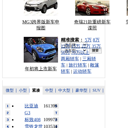
MG3跨界版新车申
奇瑞21款重磅新车
报图
谍照
车型搜索：
精准搜索：
5万
8万
12万
15万
22万
35万
50万
70万以上
两厢轿车
|
三厢轿
车
|
旅行轿车
|
敞篷
年初将上市新车
轿车
|
运动轿车
微型
小型
紧凑
中型
中大型
豪华型
SUV
比亚迪
161399
G3
标致408
109973
雪铁龙世
103534