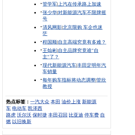
管学军
|
上汽在传承路上加速
张少华
|
对新能源汽车不限牌摇
号
清风网影
|
北京限购 车企也迷
茫
程国顺
|
自主高端究竟有多难？
王灿彬
|
自主品牌究竟谁"自
主"了？
现代新能源汽车
|
丰田定明年汽
车销量
每年购车指标将动态调整
|
管欣
教授
热点标签：
一汽大众
本田
油价上涨
新能源
车
电动车
凯泽西
路虎
沃尔沃
保时捷
丰田召回
比亚迪
停车费
自
燃
以旧换新