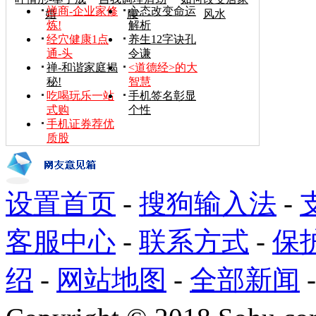
禅商-企业家修
心态改变命运
婚
腰
风水
炼!
解析
经穴健康1点
养生12字诀孔
通-头
令谦
禅-和谐家庭揭
<道德经>的大
秘!
智慧
吃喝玩乐一站
手机签名彰显
式购
个性
手机证券荐优
质股
设置首页
-
搜狗输入法
-
客服中心
-
联系方式
-
保
绍
-
网站地图
-
全部新闻