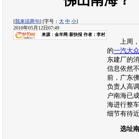
佛山南海？
[
我来说两句
] [字号：
大
中
小
]
2010年05月12日07:49
来源：
金羊网-新快报
作者：李村
上周，一
的
一汽大
东建厂的
信息依然
前，广东
负责人高
户南海已
海进行整
细节有待
选址