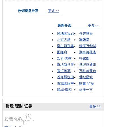
热销楼盘推荐
更多>>
最新开盘
更多>>
绿地国宝21
领秀慧谷
北京方糖
澜馨墅
潮白河孔雀
绿宸万华城
国隆府
潮白河孔雀
宏泰·美墅
铂铭郡
廊坊新世界
世纪鸿通州
智汇雅苑
万科首开台
首开熙悦山
世纪星城
首城国际中
顺鑫·华玺
绿城·御园
远洋一方
财经·理财·证券
更多 >>
当前
股票名称
价