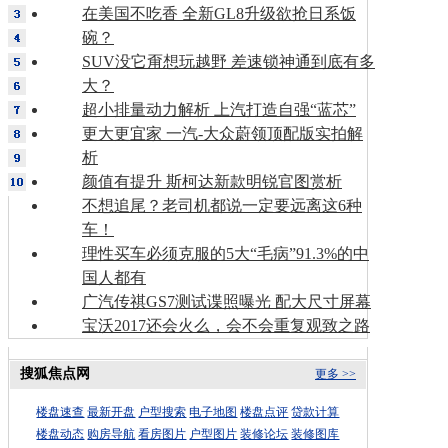
在美国不吃香 全新GL8升级欲抢日系饭
碗？
SUV没它甭想玩越野 差速锁神通到底有多
大？
超小排量动力解析 上汽打造自强“蓝芯”
更大更宜家 一汽-大众蔚领顶配版实拍解
析
颜值有提升 斯柯达新款明锐官图赏析
不想追尾？老司机都说一定要远离这6种
车！
理性买车必须克服的5大“毛病”91.3%的中
国人都有
广汽传祺GS7测试谍照曝光 配大尺寸屏幕
宝沃2017还会火么，会不会重复观致之路
搜狐焦点网
更多 >>
楼盘速查
最新开盘
户型搜索
电子地图
楼盘点评
贷款计算
楼盘动态
购房导航
看房图片
户型图片
装修论坛
装修图库