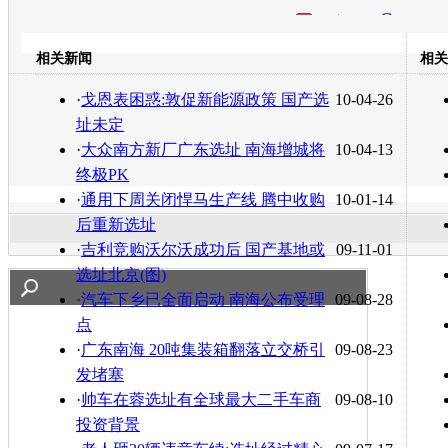
开心网
人人网
豆瓣
相关新闻
相关
转发至：
·
戈恩表困惑:敦促新能源政策 国产选
10-04-26
址未定
·
大众南方新厂广东选址 南海增城将
10-04-13
终极PK
·
通用下周关闭悍马生产线 腾中收购
10-01-14
后重新选址
·
吉利竞购沃尔沃成功后 国产基地或
09-11-01
选址北京(图)
·
汽车下乡已全面启动 南海公布受理
09-08-28
点
·
广东南海 20吨集装箱翻落立交桥引
09-08-23
发堵塞
·
帅车在蓉选址有全球最大二手车商
09-08-10
投资背景