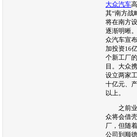
大众汽车
其“南方战
将在南方
逐渐明晰。
众汽车
宣
加投资16
个新工厂
目。
大众
设立两家
十亿元、
以上。
之前业
众
将会借
厂，但随
公司到顺