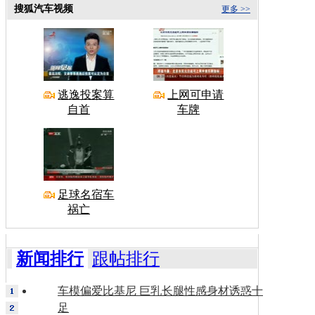
搜狐汽车视频
更多 >>
逃逸投案算
上网可申请
自首
车牌
足球名宿车
祸亡
新闻排行
跟帖排行
车模偏爱比基尼 巨乳长腿性感身材诱惑十
足