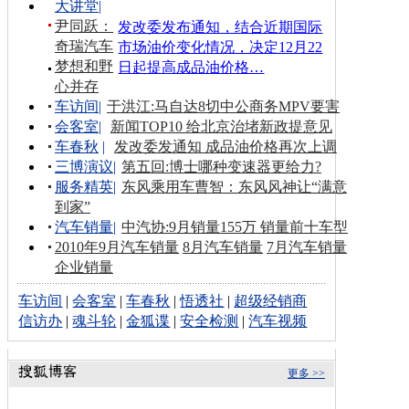
大讲堂
|
尹同跃：
发改委发布通知，结合近期国际
奇瑞汽车
市场油价变化情况，决定12月22
梦想和野
日起提高成品油价格…
心并存
车访间
|
于洪江:马自达8切中公商务MPV要害
会客室
|
新闻TOP10 给北京治堵新政提意见
车春秋
|
发改委发通知 成品油价格再次上调
三博演议
|
第五回:博士哪种变速器更给力?
服务精英
|
东风乘用车曹智：东风风神让“满意
到家”
汽车销量
|
中汽协:9月销量155万 销量前十车型
2010年9月汽车销量
8月汽车销量
7月汽车销量
企业销量
车访间
|
会客室
|
车春秋
|
悟透社
|
超级经销商
信访办
|
魂斗轮
|
金狐谍
|
安全检测
|
汽车视频
更多 >>