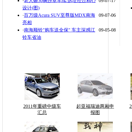
·
老人砸30辆违章车续:选址经过精心
09-07-17
设计(图)
·
百万级Acura SUV至尊版MDX南海
09-07-06
亮相
·
南海顺铃"购车送全保" 车主深感江
09-05-08
铃车省油
2011年重磅中级车
起亚福瑞迪两厢申
汇总
报图