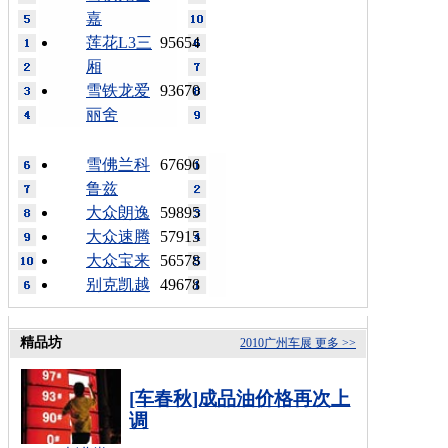
嘉
莲花L3三
95654
厢
雪铁龙爱
93670
丽舍
雪佛兰科
67696
鲁兹
大众朗逸
59895
大众速腾
57915
大众宝来
56578
别克凯越
49678
精品坊
2010广州车展
更多 >>
[车春秋]成品油价格再次上
调