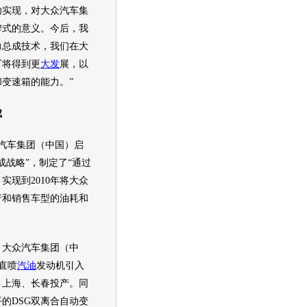
功实现，对
大众汽车
集
碑式的意义。今后，我
力总成技术，我们在大
厂将得到更
大发
展，以
和
变速箱
的能力。”
成
汽车
集团（中国）启
成战略”，制定了“通过
现到2010年将
大众
产和销售车型的油耗和
，
大众汽车
集团（中
直喷
汽油
发动机
引入
、上海、长春投产。同
的DSG双离合自动
变