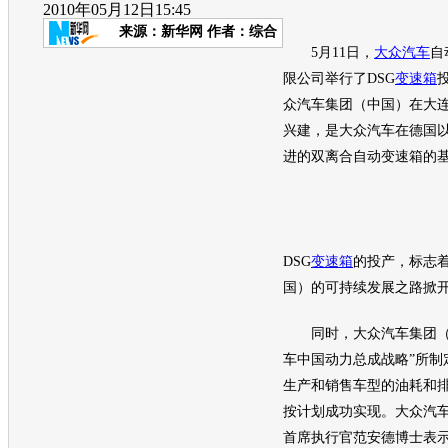
2010年05月12日15:45
来源：
新华网
作者：综合
5月11日，
大众汽车
自
限公司举行了DSG
变速箱
众汽车
集团（中国）在大
兴建，是
大众汽车
在德国
进的双离合自动
变速箱
的
DSG
变速箱
的投产，标志
国）的可持续发展之路掀
同时，
大众汽车
集团
车
中国动力总成战略”所制定
生产和销售车型的油耗和排
按计划成功实现。
大众汽
首席执行官范安德博士表示