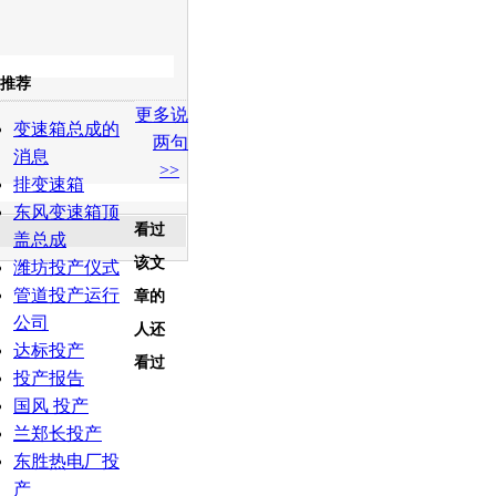
收起
推荐
更多说
白社会
百度i贴吧
变速箱总成的
两句
消息
>>
排变速箱
东风变速箱顶
看过
盖总成
该文
潍坊投产仪式
管道投产运行
章的
公司
人还
达标投产
看过
投产报告
国风 投产
兰郑长投产
东胜热电厂投
产