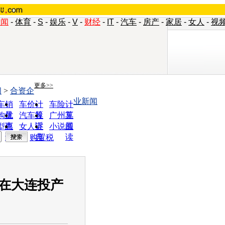
新闻
-
体育
-
S
-
娱乐
-
V
-
财经
-
IT
-
汽车
-
房产
-
家居
-
女人
-
视
更多>>
闻
>
合资企
业新闻
车销
车价计
车险计
量
算
算
购优
汽车投
广州车
惠
诉
展
型查
女人宝
小说阅
询
典
读
购置税
箱在大连投产