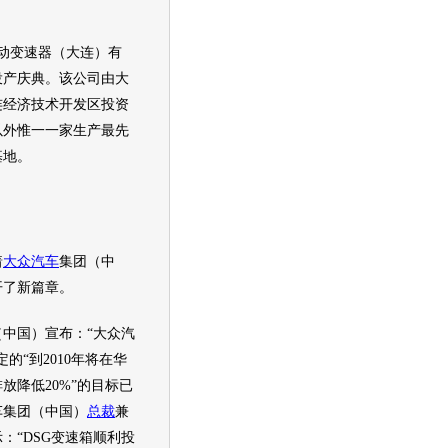
动变速器（大连）有
投产庆典。该公司由
大
连经济技术开发区投资
以外惟一一家生产最先
基地。
着
大众汽车
集团（中
开了新篇章。
（中国）宣布：“
大众汽
的“到2010年将在华
放降低20%”的目标已
车
集团（中国）
总裁
兼
：“DSG
变速箱
顺利投