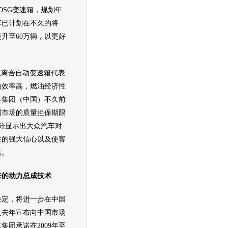
SG
变速箱
，规划年
车
已计划在不久的将
升至60万辆，以更好
双离合自动
变速箱
代表
动效率高，燃油经济性
车
集团（中国）不久前
国市场的质量担保期限
充分显示出
大众汽车
对
性的强大信心以及使客
诺。
的动力总成技术
决定，将进一步在中国
之去年宣布向中国市场
车
集团承诺在2009年至