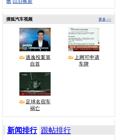
燃
以旧换新
搜狐汽车视频
更多 >>
逃逸投案算
上网可申请
自首
车牌
足球名宿车
祸亡
新闻排行
跟帖排行