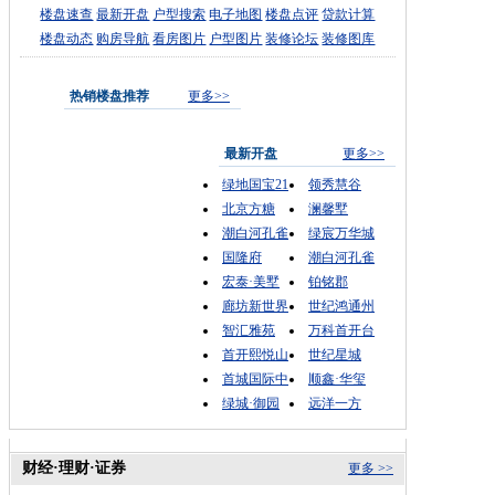
楼盘速查
最新开盘
户型搜索
电子地图
楼盘点评
贷款计算
楼盘动态
购房导航
看房图片
户型图片
装修论坛
装修图库
热销楼盘推荐
更多>>
最新开盘
更多>>
绿地国宝21
领秀慧谷
北京方糖
澜馨墅
潮白河孔雀
绿宸万华城
国隆府
潮白河孔雀
宏泰·美墅
铂铭郡
廊坊新世界
世纪鸿通州
智汇雅苑
万科首开台
首开熙悦山
世纪星城
首城国际中
顺鑫·华玺
绿城·御园
远洋一方
财经·理财·证券
更多 >>