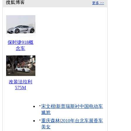
更多 >>
保时捷918概
念车
改装法拉利
575M
宋文楷
|
新普瑞斯衬中国电动车
尴尬
重庆森林
|
2010年台北车展香车
美女