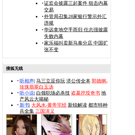
证监会披露三起案件 狙击内幕
交易
外管局召集28家银行警示外汇
违规
华远拿地空手而归 任志强披露
失败内幕
家乐福叫卖新马泰分店 中国扩
张不变
搜狐无线
听相声
|
马三立逗你玩
济公传全本
郭德纲-
珍珠翡翠白玉汤
听小说
|
白领职场必杀技
盗墓挖坟奇书
地
产风云大揭秘
新书
|
大风水-黄帝宅经
新锐解读
都市特种
兵全集
三国演义