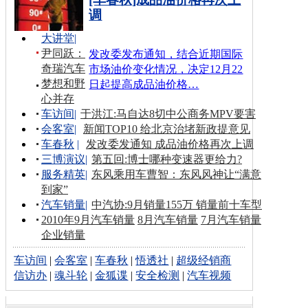
调
大讲堂
|
尹同跃：
发改委发布通知，结合近期国际
奇瑞汽车
市场油价变化情况，决定12月22
梦想和野
日起提高成品油价格…
心并存
车访间
|
于洪江:马自达8切中公商务MPV要害
会客室
|
新闻TOP10 给北京治堵新政提意见
车春秋
|
发改委发通知 成品油价格再次上调
三博演议
|
第五回:博士哪种变速器更给力?
服务精英
|
东风乘用车曹智：东风风神让“满意
到家”
汽车销量
|
中汽协:9月销量155万 销量前十车型
2010年9月汽车销量
8月汽车销量
7月汽车销量
企业销量
车访间
|
会客室
|
车春秋
|
悟透社
|
超级经销商
信访办
|
魂斗轮
|
金狐谍
|
安全检测
|
汽车视频