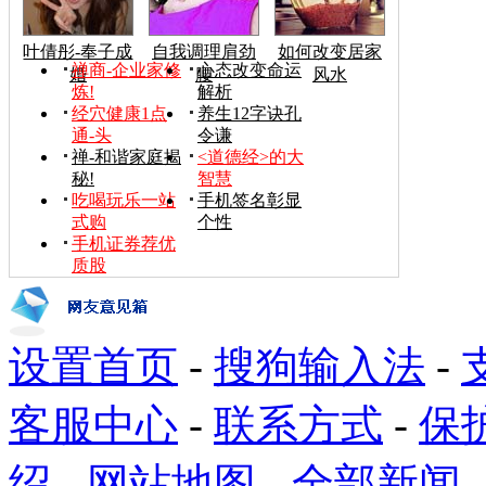
叶倩彤-奉子成
自我调理肩劲
如何改变居家
禅商-企业家修
心态改变命运
婚
腰
风水
炼!
解析
经穴健康1点
养生12字诀孔
通-头
令谦
禅-和谐家庭揭
<道德经>的大
秘!
智慧
吃喝玩乐一站
手机签名彰显
式购
个性
手机证券荐优
质股
设置首页
-
搜狗输入法
-
客服中心
-
联系方式
-
保
绍
-
网站地图
-
全部新闻