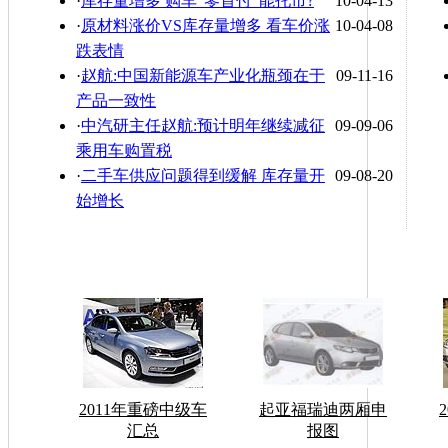
·
库存量增多 购车"零首付"能托市?
10-04-13
·
原材料涨价VS库存量增多 看车价涨
10-04-08
跌表情
·
赵航:中国新能源车产业化瓶颈在于
09-11-16
产品一致性
·
中汽研主任赵航:预计明年继续减征
09-09-06
乘用车购置税
·
二手车供应问题得到缓解 库存量开
09-08-20
始增长
2011年重磅中级车
起亚福瑞迪两厢申
汇总
报图