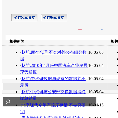
开心网
人人网
豆瓣
相关新闻
相关
转发至：
·
赵航:库存合理 不会对外公布细分数
10-05-05
据
·
赵航:2010年4月份中国汽车产业发展
10-05-04
形势通报
·
赵航:中汽研数据与现有的数据并不
10-05-04
矛盾
·
赵航:中汽研与公安部交换数据得终
10-05-04
端总销量
·
北京现代今年严控库存量 不会突破
10-04-15
1:1