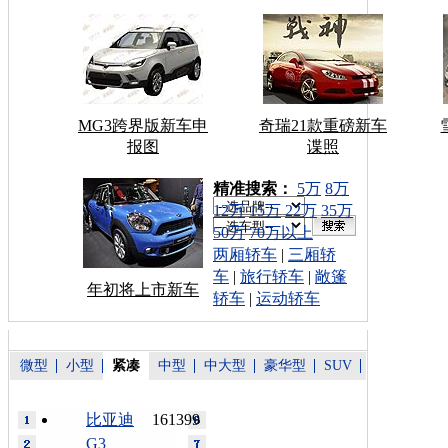
MG3跨界版新车申
奇瑞21款重磅新车
报图
谍照
车型搜索：
精准搜索：
5万
8万
12万
15万
22万
35万
50万
70万以上
两厢轿车
|
三厢轿
车
|
旅行轿车
|
敞篷
年初将上市新车
轿车
|
运动轿车
微型
小型
紧凑
中型
中大型
豪华型
SUV
比亚迪
161399
G3