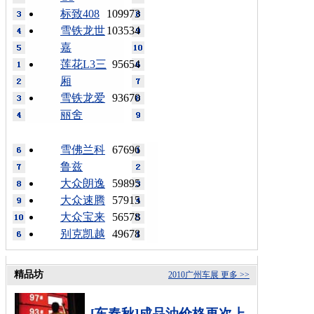
标致408
109973
雪铁龙世
103534
嘉
莲花L3三
95654
厢
雪铁龙爱
93670
丽舍
雪佛兰科
67696
鲁兹
大众朗逸
59895
大众速腾
57915
大众宝来
56578
别克凯越
49678
精品坊
2010广州车展
更多 >>
[车春秋]成品油价格再次上