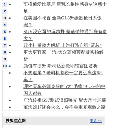
车模偏爱比基尼 巨乳长腿性感身材诱惑十
足
在美国不吃香 全新GL8升级欲抢日系饭
碗？
SUV没它甭想玩越野 差速锁神通到底有多
大？
超小排量动力解析 上汽打造自强“蓝芯”
更大更宜家 一汽-大众蔚领顶配版实拍解
析
颜值有提升 斯柯达新款明锐官图赏析
不想追尾？老司机都说一定要远离这6种
车！
理性买车必须克服的5大“毛病”91.3%的中
国人都有
广汽传祺GS7测试谍照曝光 配大尺寸屏幕
宝沃2017还会火么，会不会重复观致之路
搜狐焦点网
更多 >>