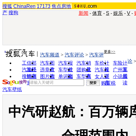
搜狐
ChinaRen
17173
焦点房地
产
搜狗
新闻
-
体育
-
S
-
娱乐
-
V
-
实用工具
更多>>
汽车频道
>
汽车评论
>
汽车评
论
工信部
汽车图
汽车报
汽车销
车价计
车险计
油耗
片
价
量
算
算
汽车经
违章查
车型对
团购优
汽车投
广州车
销商
询
比
惠
诉
展
搜狗浏
图片欣
单词翻
车型查
女人宝
小说阅
览器
赏
译
询
典
读
购置税
汽车壁纸
中汽研赵航：百万辆