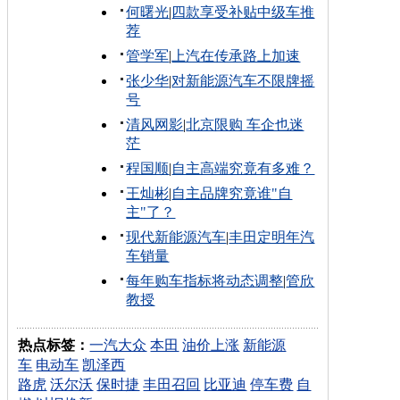
何曙光
|
四款享受补贴中级车推
荐
管学军
|
上汽在传承路上加速
张少华
|
对新能源汽车不限牌摇
号
清风网影
|
北京限购 车企也迷
茫
程国顺
|
自主高端究竟有多难？
王灿彬
|
自主品牌究竟谁"自
主"了？
现代新能源汽车
|
丰田定明年汽
车销量
每年购车指标将动态调整
|
管欣
教授
热点标签：
一汽大众
本田
油价上涨
新能源
车
电动车
凯泽西
路虎
沃尔沃
保时捷
丰田召回
比亚迪
停车费
自