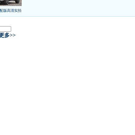
气的热销SUV
全新马自达6：海外卖13万
叫板合资
15万买车谁好
8-15万硬派SUV
配版高清实拍
年新SUV规划曝光
新捷达售价或低于8.5万
日上市
秒杀日系的SUV
大众6万低价车
：醉驾毒驾发生交通事故 交强险应赔偿
更多>>
界末日逃亡车
又奥迪又奔驰
急救命操作