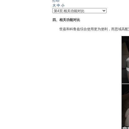
打印
大
中
小
四、相关功能对比
世嘉
和
科鲁兹
综合使用更为便利，而
思域
高配