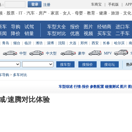
车商宝
|
手机版
|
AP
码：
注册
频
-
股票
-
IT
-
汽车
-
房产
-
家居
-
女人
-
母婴
-
教育
-
健康
-
旅游
-
文化
新车
导购
试驾
车型大全
报价
图片
经销商
进口车
新闻
降价
销量
车型对比
优惠
视频
买车宝
二手车
|
青岛
|
烟台
|
临沂
|
潍坊
|
淄博
|
沈阳
|
大连
|
郑州
|
西安
|
长春
|
哈尔滨
|
中型
中大型
豪华
MPV
热
车导购
>
多车对比
车型综述
行情-报价
参数配置
碰撞测试
图片
图
思域/速腾对比体验