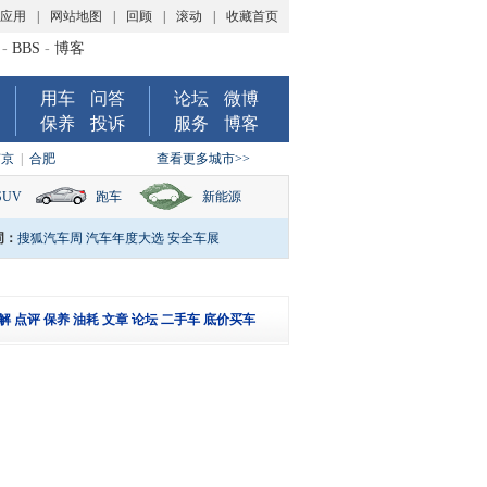
P应用
|
网站地图
|
回顾
|
滚动
|
收藏首页
-
BBS
-
博客
用车
问答
论坛
微博
保养
投诉
服务
博客
南京
|
合肥
查看更多城市>>
SUV
跑车
新能源
词：
搜狐汽车周
汽车年度大选
安全车展
解
点评
保养
油耗
文章
论坛
二手车
底价买车