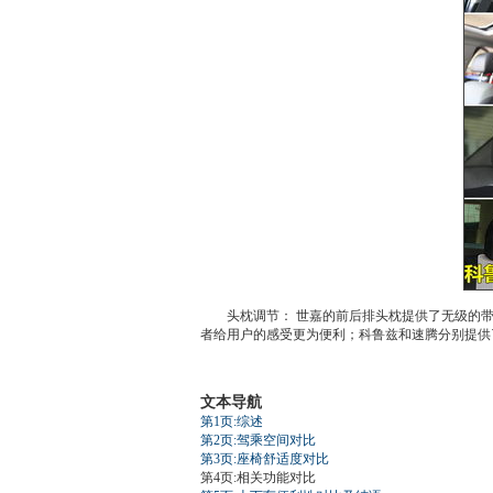
头枕调节：
世嘉
的前后排头枕提供了无级的带阻
者给用户的感受更为便利；
科鲁兹
和
速腾
分别提供
文本导航
第1页:综述
第2页:驾乘空间对比
第3页:座椅舒适度对比
第4页:相关功能对比