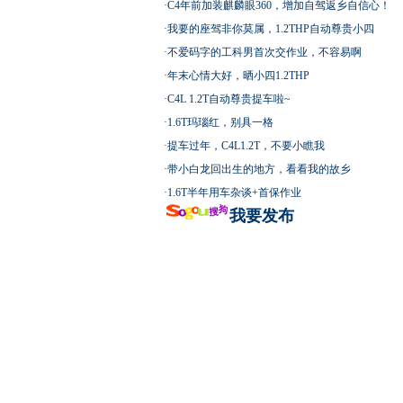
·
C4年前加装麒麟眼360，增加自驾返乡自信心！
·
我要的座驾非你莫属，1.2THP自动尊贵小四
·
不爱码字的工科男首次交作业，不容易啊
·
年末心情大好，晒小四1.2THP
·
C4L 1.2T自动尊贵提车啦~
·
1.6T玛瑙红，别具一格
·
提车过年，C4L1.2T，不要小瞧我
·
带小白龙回出生的地方，看看我的故乡
·
1.6T半年用车杂谈+首保作业
我要发布