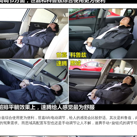
鲁兹
综合使用更为便利，
世嘉
6向电动调节，给人的感觉会比较舒适。其次是
科鲁兹
，
的驾乘需求。而
思域
高配置车型也还是手动调节让人不解，
速腾
手动+旋钮式的调节