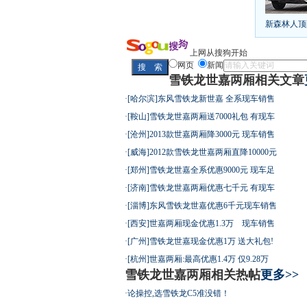
给中国人争
10万元新车
新森林人顶
长城2013
全新胜达23
最高法解释
上网从搜狗开始
网页
新闻
雪铁龙世嘉两厢相关文章
·
[哈尔滨]东风雪铁龙新世嘉 全系现车销售
屌丝必看世
·
[鞍山]雪铁龙世嘉两厢送7000礼包 有现车
·
[沧州]2013款世嘉两厢降3000元 现车销售
·
[威海]2012款雪铁龙世嘉两厢直降10000元
·
[郑州]雪铁龙世嘉全系优惠9000元 现车足
·
[济南]雪铁龙世嘉两厢优惠七千元 有现车
最强山寨 
·
[淄博]东风雪铁龙世嘉优惠6千元现车销售
·
[西安]世嘉两厢现金优惠1.3万 现车销售
·
[广州]雪铁龙世嘉现金优惠1万 送大礼包!
·
[杭州]世嘉两厢:最高优惠1.4万 仅9.28万
雪铁龙世嘉两厢相关热帖
更多>>
超速事故紧
·
论操控,选雪铁龙C5准没错！