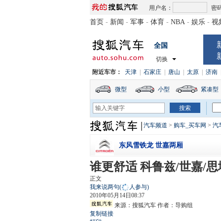
用户名：
密
首页
-
新闻
-
军事
-
体育
-
NBA
-
娱乐
-
视
全国
切换
附近车市：
天津
|
石家庄
|
唐山
|
太原
|
济南
微型
小型
紧凑型
汽车频道
>
购车_买车网
>
汽
东风雪铁龙 世嘉两厢
谁更舒适 科鲁兹/世嘉/
正文
我来说两句
(
人参与)
2010年05月14日08:37
来源：
搜狐汽车
作者：导购组
复制链接