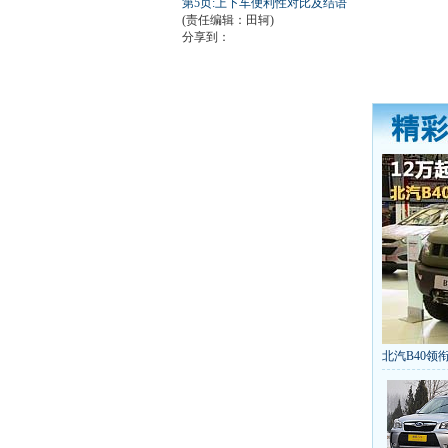
第5页:上下车便利性对比及结语
(责任编辑：田轲)
分享到：
北汽B40领衔
丰田推八款
[
第九代雅阁
凯越已跌至