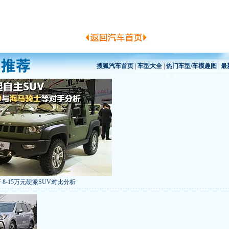
搜狐汽车首页
|
车型大全
|
热门车型/车模趣图
|
最
 8-15万元硬派SUV对比分析
低价新车 全新RAV4海外售14万
/本田新小SUV
大众SUV降12万/十车狂跌
]
8折甩卖
6款合资自主车是真的低价吗？