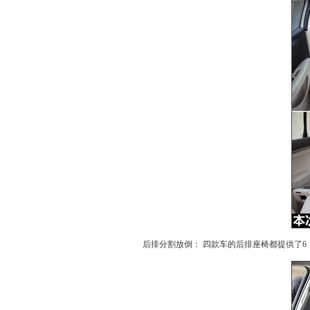
后排分割放倒： 四款车的后排
座椅
都提供了6