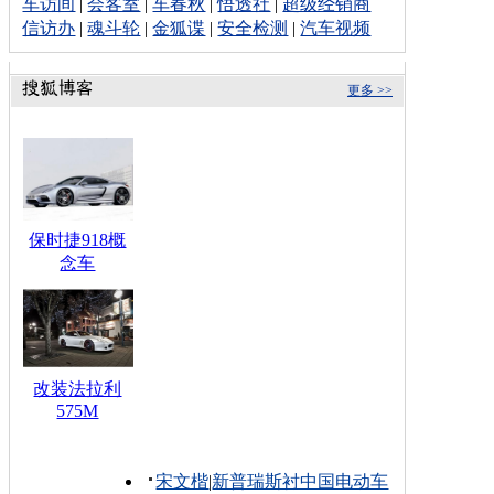
车访间
|
会客室
|
车春秋
|
悟透社
|
超级经销商
信访办
|
魂斗轮
|
金狐谍
|
安全检测
|
汽车视频
更多 >>
保时捷918概
念车
改装法拉利
575M
宋文楷
|
新普瑞斯衬中国电动车