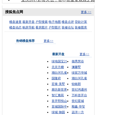
搜狐焦点网
更多 >>
楼盘速查
最新开盘
户型搜索
电子地图
楼盘点评
贷款计算
楼盘动态
购房导航
看房图片
户型图片
装修论坛
装修图库
热销楼盘推荐
更多>>
最新开盘
更多>>
绿地国宝21
领秀慧谷
北京方糖
澜馨墅
潮白河孔雀
绿宸万华城
国隆府
潮白河孔雀
宏泰·美墅
铂铭郡
廊坊新世界
世纪鸿通州
智汇雅苑
万科首开台
首开熙悦山
世纪星城
首城国际中
顺鑫·华玺
绿城·御园
远洋一方