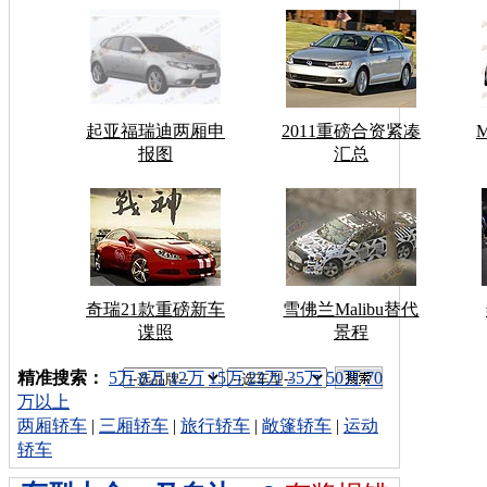
起亚福瑞迪两厢申
2011重磅合资紧凑
报图
汇总
奇瑞21款重磅新车
雪佛兰Malibu替代
谍照
景程
车型搜索：
精准搜索：
5万
8万
12万
15万
22万
35万
50万
70
万以上
两厢轿车
|
三厢轿车
|
旅行轿车
|
敞篷轿车
|
运动
轿车