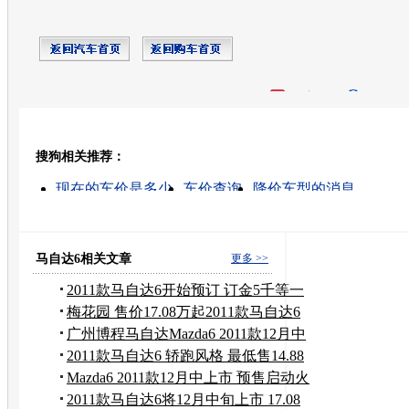
开心网
人人网
豆瓣
搜狗相关推荐：
转发至：
现在的车价是多少
车价查询
降价车型的消息
汽车陪练车型
最新降价车型
二手车价查询
二手车
铜川出租车车价
北京车价
奥迪车价
马自达6相关文章
更多 >>
2011款马自达6开始预订 订金5千等一
个月
梅花园 售价17.08万起2011款马自达6
预售
广州博程马自达Mazda6 2011款12月中
上市
2011款马自达6 轿跑风格 最低售14.88
万元
Mazda6 2011款12月中上市 预售启动火
热
2011款马自达6将12月中旬上市 17.08