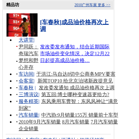
精品坊
2010广州车展
更多 >>
[车春秋]成品油价格再次上
调
大讲堂
|
尹同跃：
发改委发布通知，结合近期国际
奇瑞汽车
市场油价变化情况，决定12月22
梦想和野
日起提高成品油价格…
心并存
车访间
|
于洪江:马自达8切中公商务MPV要害
会客室
|
新闻TOP10 给北京治堵新政提意见
车春秋
|
发改委发通知 成品油价格再次上调
三博演议
|
第五回:博士哪种变速器更给力?
服务精英
|
东风乘用车曹智：东风风神让“满意
到家”
汽车销量
|
中汽协:9月销量155万 销量前十车型
2010年9月汽车销量
8月汽车销量
7月汽车销量
企业销量