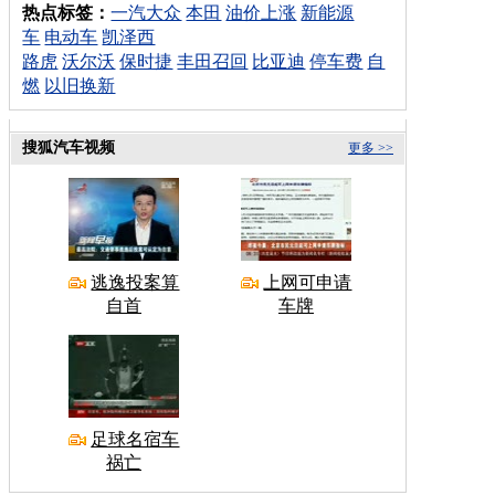
热点标签：
一汽大众
本田
油价上涨
新能源
车
电动车
凯泽西
路虎
沃尔沃
保时捷
丰田召回
比亚迪
停车费
自
燃
以旧换新
搜狐汽车视频
更多 >>
逃逸投案算
上网可申请
自首
车牌
足球名宿车
祸亡