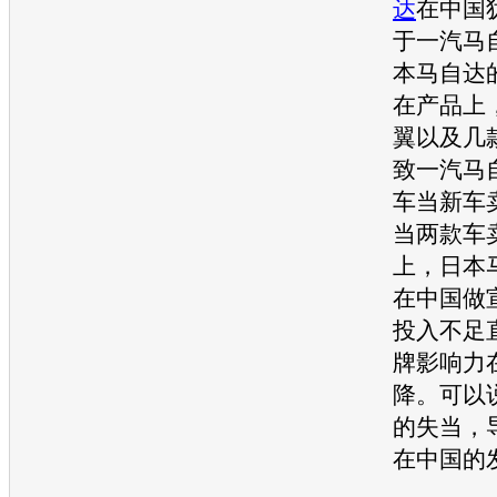
达
在中国
于
一汽马
本
马自达
在产品上
翼
以及几
致
一汽马
车当
新车
当两款车
上，日本
在中国做
投入不足
牌影响力
降。可以
的失当，
在中国的