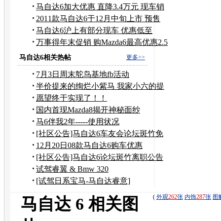
万起
马自达6加大优惠 直降3.4万元 现车销
售
2011款马自达6于12月中旬上市 预售
启动
马自达6沪上有部分现车 优惠低至
14.98万
万事得年末促销 购Mazda6最高优惠2.5
万
马自达6相关热帖
更多>>
7月3日周末鸵鸟基地fb活动
半价提来的绚烂小紫马 我家小六的提
车作业！！！！
愿望终于实现了！！
国内首现Mazda8揭开神秘面纱
马6伴我2年-----使用状况
[社区公告]马自达6车友会论坛斑竹免
职公告
12月20日08款马自达6购车优惠
[社区公告]马自达6论坛斑竹离职公告
试驾睿翼 & Bmw 320
[试驾日系宝马-马自达睿意]
(
外观
262
张
内饰
287
张
图
马自达 6 相关图