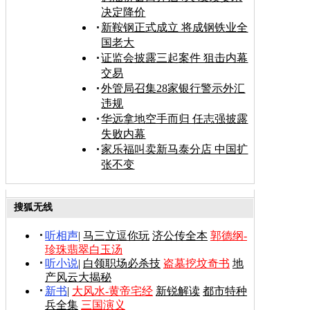
决定降价
新鞍钢正式成立 将成钢铁业全
国老大
证监会披露三起案件 狙击内幕
交易
外管局召集28家银行警示外汇
违规
华远拿地空手而归 任志强披露
失败内幕
家乐福叫卖新马泰分店 中国扩
张不变
搜狐无线
听相声
|
马三立逗你玩
济公传全本
郭德纲-
珍珠翡翠白玉汤
听小说
|
白领职场必杀技
盗墓挖坟奇书
地
产风云大揭秘
新书
|
大风水-黄帝宅经
新锐解读
都市特种
兵全集
三国演义