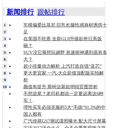
新闻排行
跟帖排行
车模偏爱比基尼 巨乳长腿性感身材诱惑十
足
在美国不吃香 全新GL8升级欲抢日系饭
碗？
SUV没它甭想玩越野 差速锁神通到底有多
大？
超小排量动力解析 上汽打造自强“蓝芯”
更大更宜家 一汽-大众蔚领顶配版实拍解
析
颜值有提升 斯柯达新款明锐官图赏析
不想追尾？老司机都说一定要远离这6种
车！
理性买车必须克服的5大“毛病”91.3%的中
国人都有
广汽传祺GS7测试谍照曝光 配大尺寸屏幕
宝沃2017还会火么，会不会重复观致之路