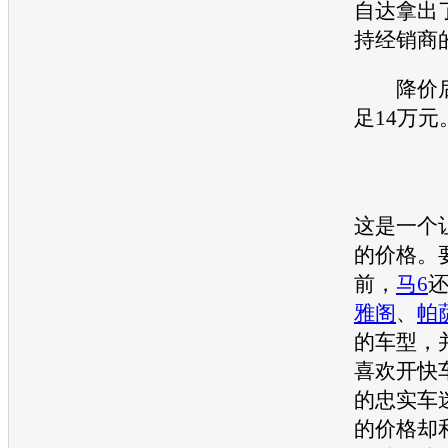
自达
拿出
持经销商
降价
足14万元
这是一个
的价格。
前，
马6
雅阁
、
帕
的车型，
喜欢开快
的忠实车
的价格却