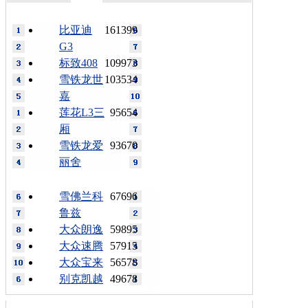
比亚迪
161399
G3
标致408
109973
雪铁龙世
103534
嘉
莲花L3三
95654
厢
雪铁龙爱
93670
丽舍
雪佛兰科
67696
鲁兹
大众朗逸
59895
大众速腾
57915
大众宝来
56578
别克凯越
49678