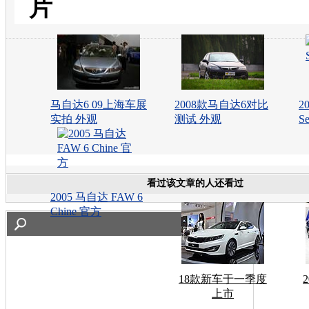
片
马自达6 09上海车展
2008款马自达6对比
2
实拍 外观
测试 外观
S
看过该文章的人还看过
2005 马自达 FAW 6
Chine 官方
18款新车于一季度
上市