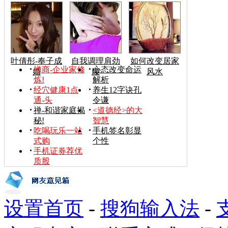
叶倩彤-奉子成
自我调理肩劲
如何改变居家
禅商-企业家修
心态改变命运
婚
腰
风水
炼!
解析
经穴健康1点
养生12字诀孔
通-头
令谦
禅-和谐家庭揭
<道德经>的大
秘!
智慧
吃喝玩乐一站
手机签名彰显
式购
个性
手机证券荐优
质股
设置首页
-
搜狗输入法
-