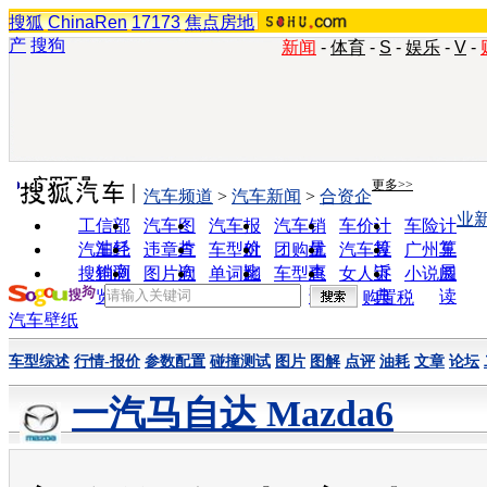
搜狐
ChinaRen
17173
焦点房地
产
搜狗
新闻
-
体育
-
S
-
娱乐
-
V
-
实用工具
更多>>
汽车频道
>
汽车新闻
>
合资企
业
工信部
汽车图
汽车报
汽车销
车价计
车险计
油耗
片
价
量
算
算
汽车经
违章查
车型对
团购优
汽车投
广州车
销商
询
比
惠
诉
展
搜狗浏
图片欣
单词翻
车型查
女人宝
小说阅
览器
赏
译
询
典
读
购置税
汽车壁纸
车型综述
行情-报价
参数配置
碰撞测试
图片
图解
点评
油耗
文章
论坛
一汽马自达 Mazda6