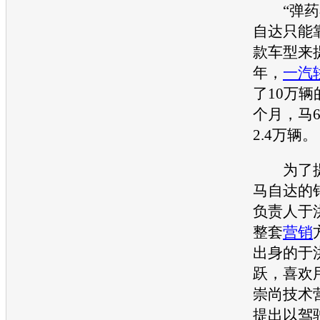
“弹药
自达
只能
款车型来
年，
一汽
了10万辆
个月，
马
2.4万辆。
为了提
马自达
的
负责人于
整套
营销
出身的于
跃，喜欢
崇尚技术
提出以驾