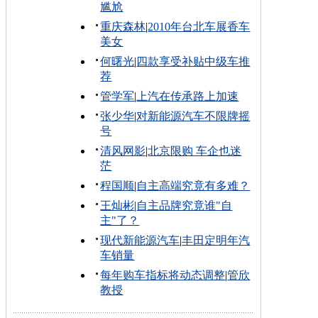
尴尬
重庆森林
|
2010年台北车展香车
美女
何曙光
|
四款享受补贴中级车推
荐
管学军
|
上汽在传承路上加速
张少华
|
对新能源汽车不限牌摇
号
清风网影
|
北京限购 车企也迷
茫
程国顺
|
自主高端究竟有多难？
王灿彬
|
自主品牌究竟谁"自
主"了？
现代新能源汽车
|
丰田定明年汽
车销量
每年购车指标将动态调整
|
管欣
教授