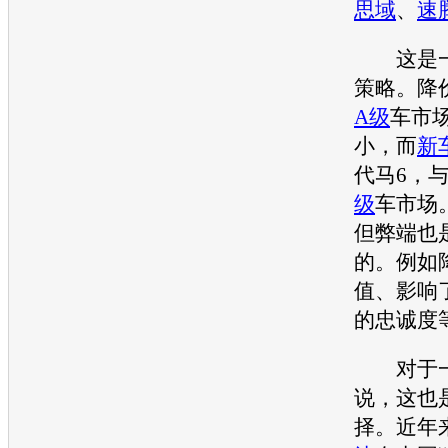
思域
、
速
这是
策略。降
A级
车市
小，而
新
代
马6
，
级
车市场
但弊端也
的。例如
值、影响
的忠诚度
对于
说，这也
择。近年