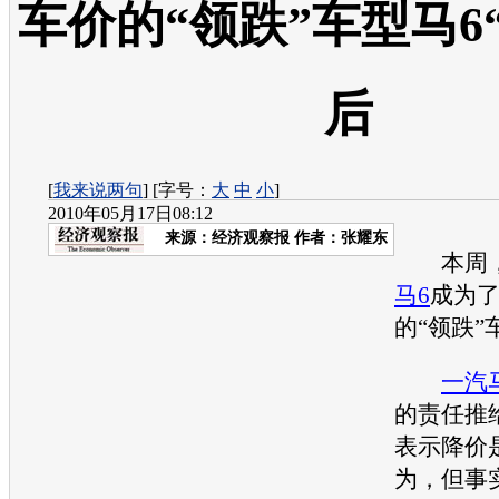
车价的“领跌”车型马6
后
[
我来说两句
] [字号：
大
中
小
]
2010年05月17日08:12
来源：
经济观察报
作者：张耀东
本周，
马6
成为
的“领跌”
一汽
的责任推
表示降价
为，但事