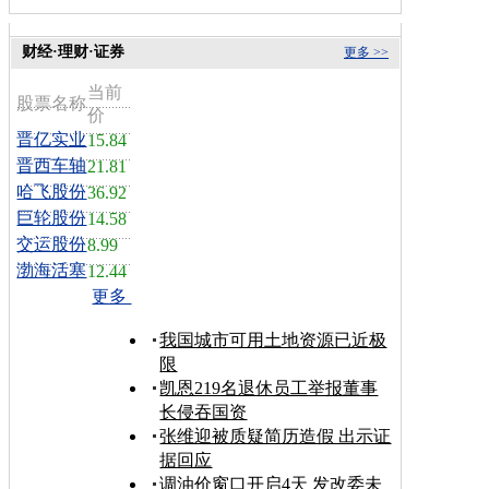
财经·理财·证券
更多 >>
当前
股票名称
价
晋亿实业
15.84
晋西车轴
21.81
哈飞股份
36.92
巨轮股份
14.58
交运股份
8.99
渤海活塞
12.44
更多
我国城市可用土地资源已近极
限
凯恩219名退休员工举报董事
长侵吞国资
张维迎被质疑简历造假 出示证
据回应
调油价窗口开启4天 发改委未