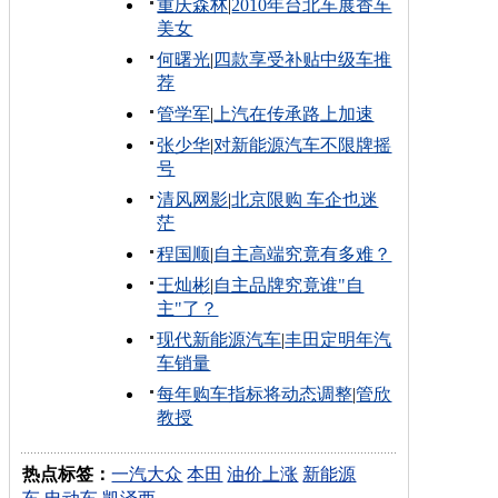
重庆森林
|
2010年台北车展香车
美女
何曙光
|
四款享受补贴中级车推
荐
管学军
|
上汽在传承路上加速
张少华
|
对新能源汽车不限牌摇
号
清风网影
|
北京限购 车企也迷
茫
程国顺
|
自主高端究竟有多难？
王灿彬
|
自主品牌究竟谁"自
主"了？
现代新能源汽车
|
丰田定明年汽
车销量
每年购车指标将动态调整
|
管欣
教授
热点标签：
一汽大众
本田
油价上涨
新能源