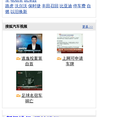
车
电动车
凯泽西
路虎
沃尔沃
保时捷
丰田召回
比亚迪
停车费
自
燃
以旧换新
搜狐汽车视频
更多 >>
逃逸投案算
上网可申请
自首
车牌
足球名宿车
祸亡