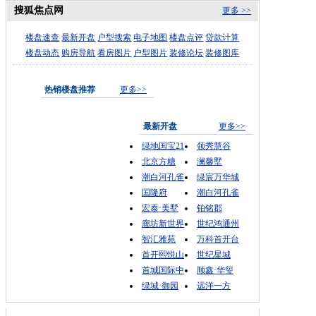
搜狐焦点网
更多 >>
楼盘速查
最新开盘
户型搜索
电子地图
楼盘点评
贷款计算
楼盘动态
购房导航
看房图片
户型图片
装修论坛
装修图库
热销楼盘推荐
更多>>
最新开盘
更多>>
绿地国宝21
领秀慧谷
北京方糖
澜馨墅
潮白河孔雀
绿宸万华城
国隆府
潮白河孔雀
宏泰·美墅
铂铭郡
廊坊新世界
世纪鸿通州
智汇雅苑
万科首开台
首开熙悦山
世纪星城
首城国际中
顺鑫·华玺
绿城·御园
远洋一方