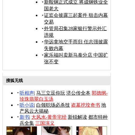
新鞍钢正式成立 将成钢铁业全
国老大
证监会披露三起案件 狙击内幕
交易
外管局召集28家银行警示外汇
违规
华远拿地空手而归 任志强披露
失败内幕
家乐福叫卖新马泰分店 中国扩
张不变
搜狐无线
听相声
|
马三立逗你玩
济公传全本
郭德纲-
珍珠翡翠白玉汤
听小说
|
白领职场必杀技
盗墓挖坟奇书
地
产风云大揭秘
新书
|
大风水-黄帝宅经
新锐解读
都市特种
兵全集
三国演义