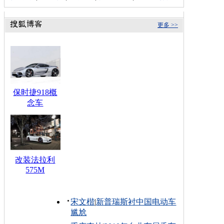
更多 >>
保时捷918概
念车
改装法拉利
575M
宋文楷
|
新普瑞斯衬中国电动车
尴尬