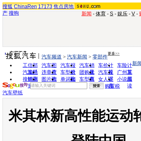
搜狐
ChinaRen
17173
焦点房地
产
搜狗
新闻
-
体育
-
S
-
娱乐
-
V
-
实用工具
更多>>
汽车频道
>
汽车新闻
>
零部件
新
工信部
汽车图
汽车报
汽车销
车价计
车险计
油耗
片
价
量
算
算
汽车经
违章查
车型对
团购优
汽车投
广州车
销商
询
比
惠
诉
展
搜狗浏
图片欣
单词翻
车型查
女人宝
小说阅
览器
赏
译
询
典
读
购置税
汽车壁纸
米其林新高性能运动