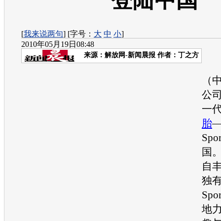
登陆中国
[
我来说两句
] [字号：
大
中
小
]
2010年05月19日08:48
来源：
解放网-新闻晨报
作者：丁之方
日
（
公
一
胎
—
Sp
国
自
独有
Sp
地