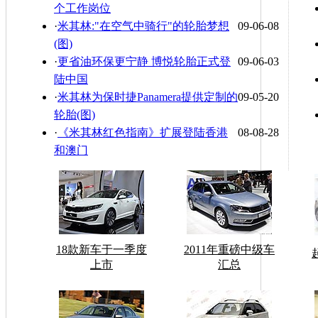
个工作岗位
·
米其林:"在空气中骑行"的轮胎梦想
09-06-08
(图)
·
更省油环保更宁静 博悦轮胎正式登
09-06-03
陆中国
·
米其林为保时捷Panamera提供定制的
09-05-20
轮胎(图)
·
《米其林红色指南》扩展登陆香港
08-08-28
和澳门
18款新车于一季度
2011年重磅中级车
上市
汇总