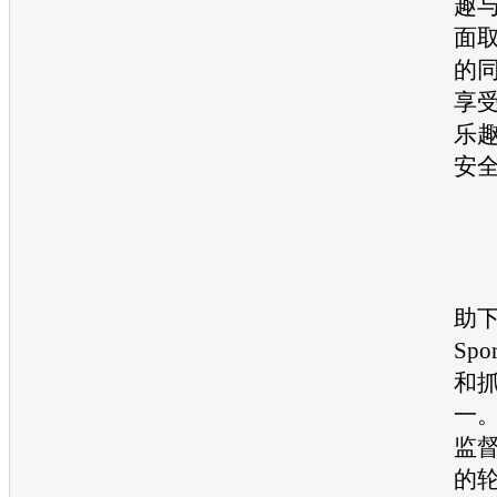
趣
面
的
享
乐
安
在
助下
Sp
和
一
监
的