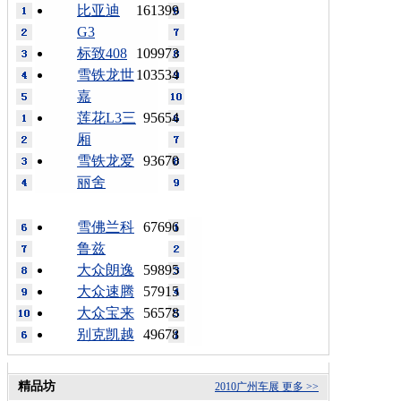
比亚迪
161399
G3
标致408
109973
雪铁龙世
103534
嘉
莲花L3三
95654
厢
雪铁龙爱
93670
丽舍
雪佛兰科
67696
鲁兹
大众朗逸
59895
大众速腾
57915
大众宝来
56578
别克凯越
49678
精品坊
2010广州车展
更多 >>