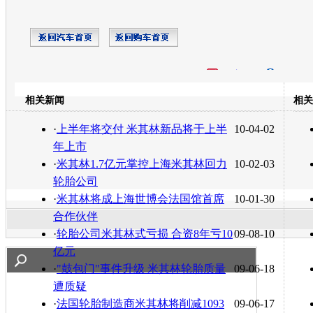
开心网
人人网
豆瓣
相关新闻
相关
转发至：
·
上半年将交付 米其林新品将于上半
10-04-02
年上市
·
米其林1.7亿元掌控上海米其林回力
10-02-03
轮胎公司
·
米其林将成上海世博会法国馆首席
10-01-30
合作伙伴
·
轮胎公司米其林式亏损 合资8年亏10
09-08-10
亿元
·
"鼓包门"事件升级 米其林轮胎质量
09-06-18
遭质疑
·
法国轮胎制造商米其林将削减1093
09-06-17