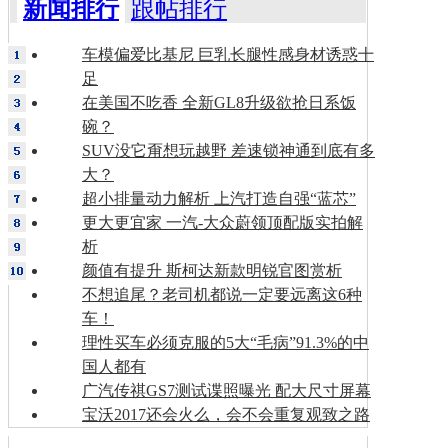
新闻排行
跟帖排行
车模偏爱比基尼 巨乳长腿性感身材诱惑十
足
在美国不吃香 全新GL8升级欲抢日系饭
碗？
SUV没它甭想玩越野 差速锁神通到底有多
大？
超小排量动力解析 上汽打造自强“蓝芯”
更大更宜家 一汽-大众蔚领顶配版实拍解
析
颜值有提升 斯柯达新款明锐官图赏析
不想追尾？老司机都说一定要远离这6种
车！
理性买车必须克服的5大“毛病”91.3%的中
国人都有
广汽传祺GS7测试谍照曝光 配大尺寸屏幕
宝沃2017还会火么，会不会重复观致之路