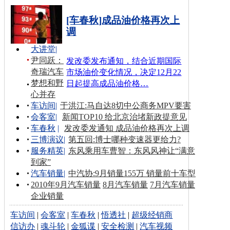
[车春秋]成品油价格再次上
调
大讲堂
|
尹同跃：
发改委发布通知，结合近期国际
奇瑞汽车
市场油价变化情况，决定12月22
梦想和野
日起提高成品油价格…
心并存
车访间
|
于洪江:马自达8切中公商务MPV要害
会客室
|
新闻TOP10 给北京治堵新政提意见
车春秋
|
发改委发通知 成品油价格再次上调
三博演议
|
第五回:博士哪种变速器更给力?
服务精英
|
东风乘用车曹智：东风风神让“满意
到家”
汽车销量
|
中汽协:9月销量155万 销量前十车型
2010年9月汽车销量
8月汽车销量
7月汽车销量
企业销量
车访间
|
会客室
|
车春秋
|
悟透社
|
超级经销商
信访办
|
魂斗轮
|
金狐谍
|
安全检测
|
汽车视频