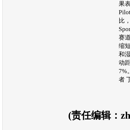
果
Pilo
比，
Sp
赛
缩短
和
动
7%
者 
(责任编辑：zhan