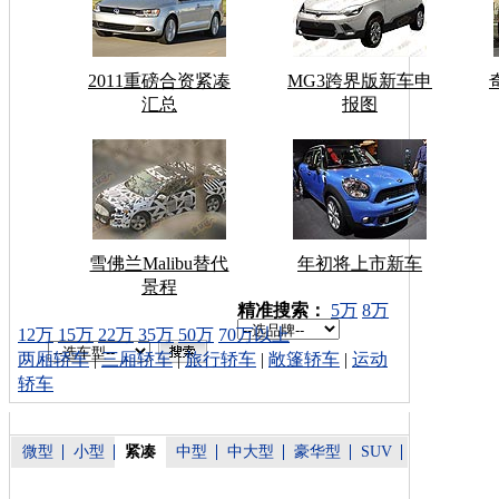
2011重磅合资紧凑
MG3跨界版新车申
汇总
报图
雪佛兰Malibu替代
年初将上市新车
景程
车型搜索：
精准搜索：
5万
8万
12万
15万
22万
35万
50万
70万以上
两厢轿车
|
三厢轿车
|
旅行轿车
|
敞篷轿车
|
运动
轿车
微型
小型
紧凑
中型
中大型
豪华型
SUV