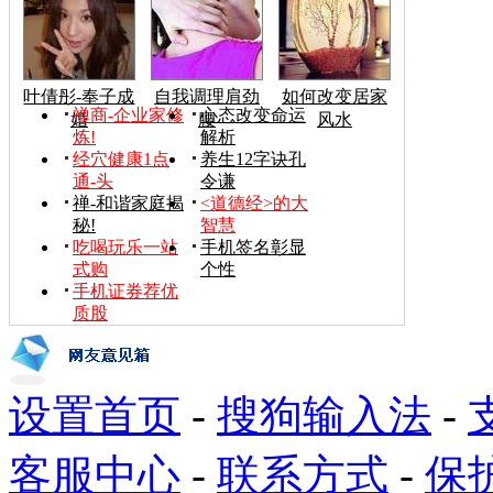
叶倩彤-奉子成
自我调理肩劲
如何改变居家
禅商-企业家修
心态改变命运
婚
腰
风水
炼!
解析
经穴健康1点
养生12字诀孔
通-头
令谦
禅-和谐家庭揭
<道德经>的大
秘!
智慧
吃喝玩乐一站
手机签名彰显
式购
个性
手机证券荐优
质股
设置首页
-
搜狗输入法
-
客服中心
-
联系方式
-
保