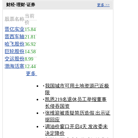
财经·理财·证券
更多 >>
当前
股票名称
价
晋亿实业
15.84
晋西车轴
21.81
哈飞股份
36.92
巨轮股份
14.58
交运股份
8.99
渤海活塞
12.44
更多
我国城市可用土地资源已近极
限
凯恩219名退休员工举报董事
长侵吞国资
张维迎被质疑简历造假 出示证
据回应
调油价窗口开启4天 发改委未
决定降价