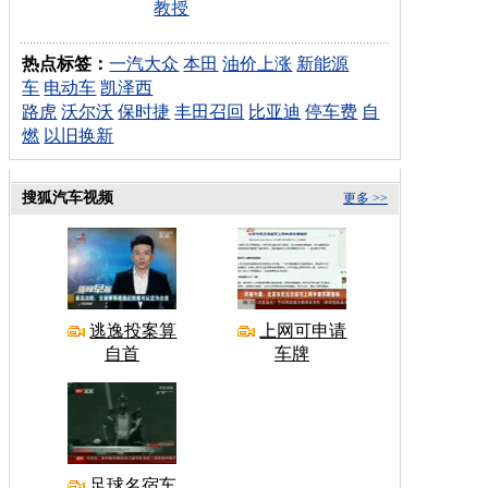
教授
热点标签：
一汽大众
本田
油价上涨
新能源
车
电动车
凯泽西
路虎
沃尔沃
保时捷
丰田召回
比亚迪
停车费
自
燃
以旧换新
搜狐汽车视频
更多 >>
逃逸投案算
上网可申请
自首
车牌
足球名宿车