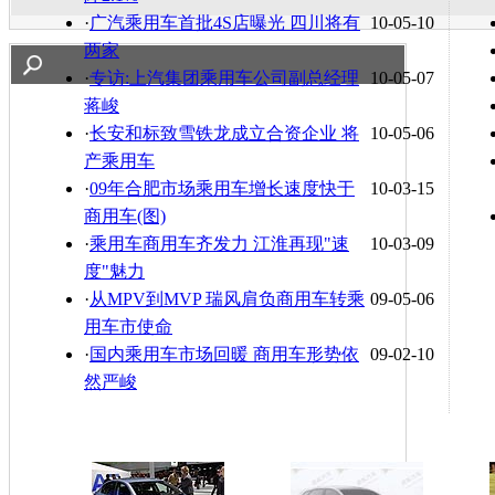
·
广汽乘用车首批4S店曝光 四川将有
10-05-10
两家
·
专访:上汽集团乘用车公司副总经理
10-05-07
蒋峻
·
长安和标致雪铁龙成立合资企业 将
10-05-06
产乘用车
·
09年合肥市场乘用车增长速度快于
10-03-15
商用车(图)
·
乘用车商用车齐发力 江淮再现"速
10-03-09
度"魅力
·
从MPV到MVP 瑞风肩负商用车转乘
09-05-06
用车市使命
·
国内乘用车市场回暖 商用车形势依
09-02-10
然严峻