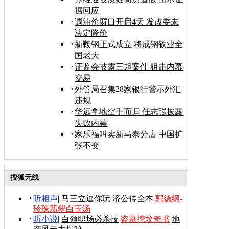
据回应
调油价窗口开启4天 发改委未
决定降价
新鞍钢正式成立 将成钢铁业全
国老大
证监会披露三起案件 狙击内幕
交易
外管局召集28家银行警示外汇
违规
华远拿地空手而归 任志强披露
失败内幕
家乐福叫卖新马泰分店 中国扩
张不变
搜狐无线
听相声
|
马三立逗你玩
济公传全本
郭德纲-
珍珠翡翠白玉汤
听小说
|
白领职场必杀技
盗墓挖坟奇书
地