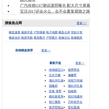
广汽传祺GS7测试谍照曝光 配大尺寸屏幕
宝沃2017还会火么，会不会重复观致之路
搜狐焦点网
更多 >>
楼盘速查
最新开盘
户型搜索
电子地图
楼盘点评
贷款计算
楼盘动态
购房导航
看房图片
户型图片
装修论坛
装修图库
热销楼盘推荐
更多>>
最新开盘
更多>>
绿地国宝21
领秀慧谷
北京方糖
澜馨墅
潮白河孔雀
绿宸万华城
国隆府
潮白河孔雀
宏泰·美墅
铂铭郡
廊坊新世界
世纪鸿通州
智汇雅苑
万科首开台
首开熙悦山
世纪星城