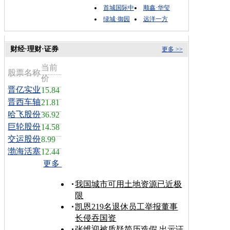
首城国际中
顺鑫·华玺
绿城·御园
远洋一方
财经·理财·证券
更多 >>
当前
股票名称
价
晋亿实业
15.84
晋西车轴
21.81
哈飞股份
36.92
巨轮股份
14.58
交运股份
8.99
渤海活塞
12.44
更多
我国城市可用土地资源已近极
限
凯恩219名退休员工举报董事
长侵吞国资
张维迎被质疑简历造假 出示证