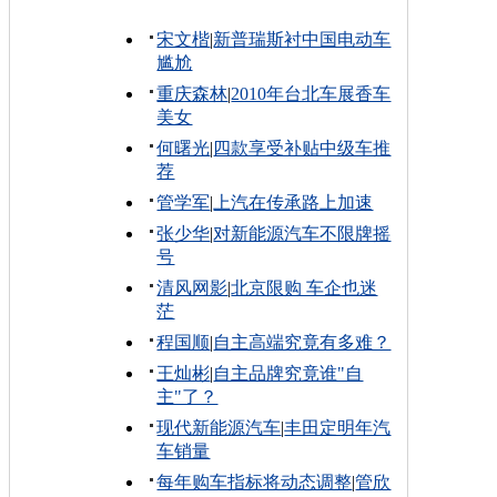
宋文楷
|
新普瑞斯衬中国电动车
尴尬
重庆森林
|
2010年台北车展香车
美女
何曙光
|
四款享受补贴中级车推
荐
管学军
|
上汽在传承路上加速
张少华
|
对新能源汽车不限牌摇
号
清风网影
|
北京限购 车企也迷
茫
程国顺
|
自主高端究竟有多难？
王灿彬
|
自主品牌究竟谁"自
主"了？
现代新能源汽车
|
丰田定明年汽
车销量
每年购车指标将动态调整
|
管欣