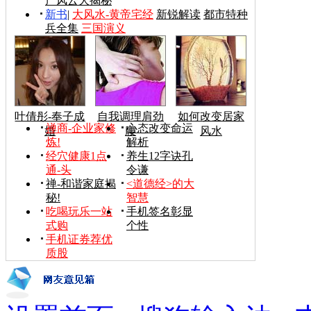
产风云大揭秘
新书
|
大风水-黄帝宅经
新锐解读
都市特种
兵全集
三国演义
叶倩彤-奉子成
自我调理肩劲
如何改变居家
禅商-企业家修
心态改变命运
婚
腰
风水
炼!
解析
经穴健康1点
养生12字诀孔
通-头
令谦
禅-和谐家庭揭
<道德经>的大
秘!
智慧
吃喝玩乐一站
手机签名彰显
式购
个性
手机证券荐优
质股