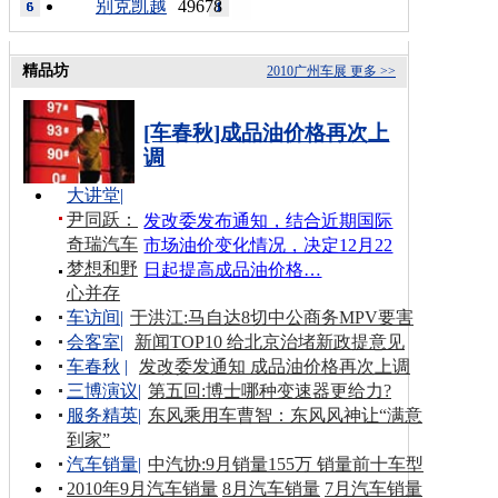
别克凯越
49678
精品坊
2010广州车展
更多 >>
[车春秋]成品油价格再次上
调
大讲堂
|
尹同跃：
发改委发布通知，结合近期国际
奇瑞汽车
市场油价变化情况，决定12月22
梦想和野
日起提高成品油价格…
心并存
车访间
|
于洪江:马自达8切中公商务MPV要害
会客室
|
新闻TOP10 给北京治堵新政提意见
车春秋
|
发改委发通知 成品油价格再次上调
三博演议
|
第五回:博士哪种变速器更给力?
服务精英
|
东风乘用车曹智：东风风神让“满意
到家”
汽车销量
|
中汽协:9月销量155万 销量前十车型
2010年9月汽车销量
8月汽车销量
7月汽车销量