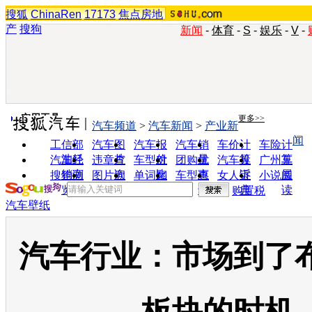
搜狐
ChinaRen
17173
焦点房地
产
搜狗
新闻
-
体育
-
S
-
娱乐
-
V
-
实用工具
更多>>
汽车频道
>
汽车新闻
>
产业新
闻
工信部
汽车图
汽车报
汽车销
车价计
车险计
油耗
片
价
量
算
算
汽车经
违章查
车型对
团购优
汽车投
广州车
销商
询
比
惠
诉
展
搜狗浏
图片欣
单词翻
车型查
女人宝
小说阅
览器
赏
译
询
典
读
购置税
汽车壁纸
汽车行业：市场到了