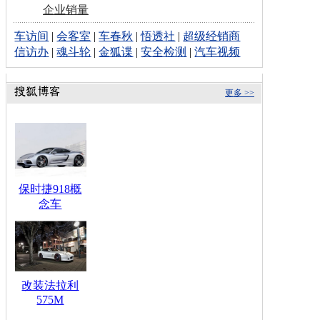
企业销量
车访间
|
会客室
|
车春秋
|
悟透社
|
超级经销商
信访办
|
魂斗轮
|
金狐谍
|
安全检测
|
汽车视频
更多 >>
保时捷918概
念车
改装法拉利
575M