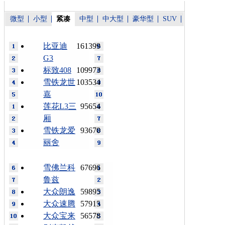
微型
小型
紧凑
中型
中大型
豪华型
SUV
比亚迪
161399
G3
标致408
109973
雪铁龙世
103534
嘉
莲花L3三
95654
厢
雪铁龙爱
93670
丽舍
雪佛兰科
67696
鲁兹
大众朗逸
59895
大众速腾
57915
大众宝来
56578