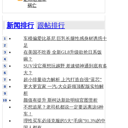
祸亡
新闻排行
跟帖排行
车模偏爱比基尼 巨乳长腿性感身材诱惑十
足
在美国不吃香 全新GL8升级欲抢日系饭
碗？
SUV没它甭想玩越野 差速锁神通到底有多
大？
超小排量动力解析 上汽打造自强“蓝芯”
更大更宜家 一汽-大众蔚领顶配版实拍解
析
颜值有提升 斯柯达新款明锐官图赏析
不想追尾？老司机都说一定要远离这6种
车！
理性买车必须克服的5大“毛病”91.3%的中
国人都有