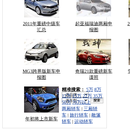
2011年重磅中级车
起亚福瑞迪两厢申
汇总
报图
MG3跨界版新车申
奇瑞21款重磅新车
报图
谍照
车型搜索：
精准搜索：
5万
8万
12万
15万
22万
35万
50万
70万以上
两厢轿车
|
三厢轿
车
|
旅行轿车
|
敞篷
年初将上市新车
轿车
|
运动轿车