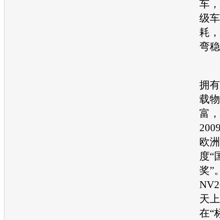
车，
级车
耗
，
弯稳
用
拥有
载物
富，
20
欧洲
度“
奖”
NV2
天上
在“