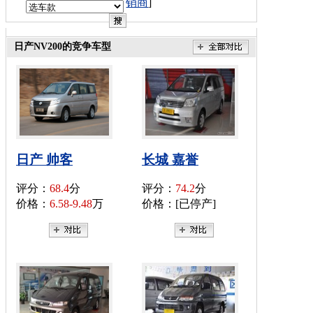
销商
]
日产NV200的竞争车型
日产 帅客
长城 嘉誉
评分：
68.4
分
评分：
74.2
分
价格：
6.58-9.48
万
价格：[已停产]