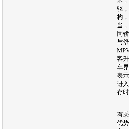
术，
驱，
构，
当，
同轿
与舒
MP
客升
车界
表示
进入
存时
有乘
优势