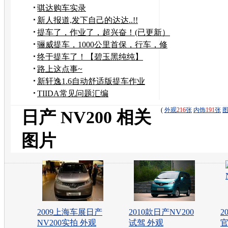
证
骐达购车实录
新人报道,发下自己的达达..!!
提车了，作业了，超兴奋！(已更新）
骊威提车，1000公里首保，行车，修
车（自己撞的）
终于提车了！【碧玉黑纯纯】
路上这点事~
新轩逸1.6自动舒适版提车作业
TIIDA常见问题汇编
(
外观
216
张
内饰
191
张
日产 NV200 相关
图片
2009上海车展日产
2010款日产NV200
2
NV200实拍 外观
试驾 外观