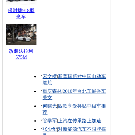
保时捷918概
念车
改装法拉利
575M
宋文楷
|
新普瑞斯衬中国电动车
尴尬
重庆森林
|
2010年台北车展香车
美女
何曙光
|
四款享受补贴中级车推
荐
管学军
|
上汽在传承路上加速
张少华
|
对新能源汽车不限牌摇