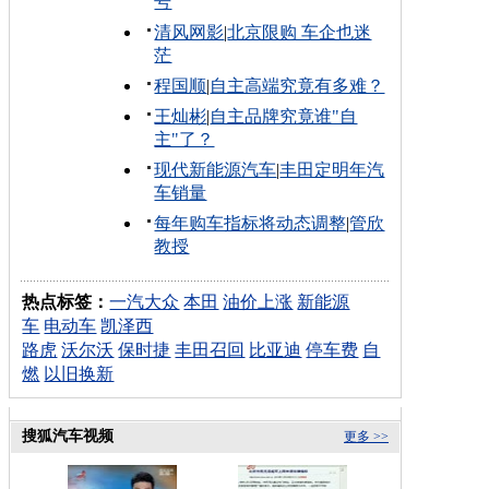
号
清风网影
|
北京限购 车企也迷
茫
程国顺
|
自主高端究竟有多难？
王灿彬
|
自主品牌究竟谁"自
主"了？
现代新能源汽车
|
丰田定明年汽
车销量
每年购车指标将动态调整
|
管欣
教授
热点标签：
一汽大众
本田
油价上涨
新能源
车
电动车
凯泽西
路虎
沃尔沃
保时捷
丰田召回
比亚迪
停车费
自
燃
以旧换新
搜狐汽车视频
更多 >>