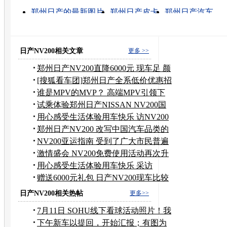
郑州日产的最新图片
郑州日产皮卡
郑州日产汽车
郑州日产锐骐
郑州日产奥丁
郑州日产4s店
郑州日产帅客报价
东风郑州日产
郑州日产内部网络
郑州日产的相关信息
日产NV200相关文章
更多 >>
郑州日产NV200直降6000元 现车足 颜
色全
[搜狐看车团]郑州日产全系低价优惠招
募
谁是MPV的MVP？ 高端MPV引领下
一个十年
试乘体验郑州日产NISSAN NV200国
际化CDV
用心感受生活体验用车快乐 访NV200
车主
郑州日产NV200 改写中国汽车品类的
新车
NV200亚运指南 受到了广大市民普遍
欢迎
激情盛会 NV200免费使用活动再次升
温
用心感受生活体验用车快乐 采访
NV200车主
赠送6000元礼包 日产NV200现车比较
充足
日产NV200相关热帖
更多>>
7月11日 SOHU线下看球活动照片！我
也开骐达
下午新车以提回，开始汇报；有图为