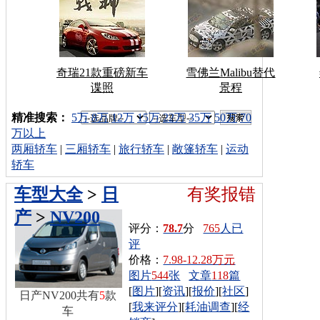
奇瑞21款重磅新车
雪佛兰Malibu替代
谍照
景程
车型搜索：
精准搜索：
5万
8万
12万
15万
22万
35万
50万
70
万以上
两厢轿车
|
三厢轿车
|
旅行轿车
|
敞篷轿车
|
运动
轿车
车型大全
>
日
有奖报错
产
>
NV200
评分：
78.7
分
765
人已
评
价格：
7.98-12.28万元
图片
544
张
文章
118
篇
[
图片
][
资讯
][
报价
][
社区
]
日产NV200共有
5
款
[
我来评分
][
耗油调查
][
经
车