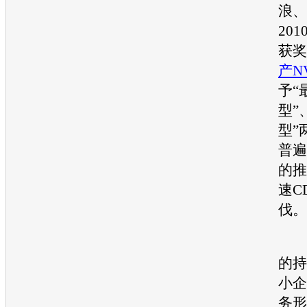
浪、
201
获奖
产NV
予“
型”
型”
普遍
的推
速C
伐。
随
的持
小企
务形