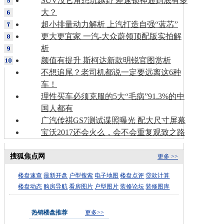
SUV没它甭想玩越野 差速锁神通到底有多
大？
超小排量动力解析 上汽打造自强“蓝芯”
更大更宜家 一汽-大众蔚领顶配版实拍解
析
颜值有提升 斯柯达新款明锐官图赏析
不想追尾？老司机都说一定要远离这6种
车！
理性买车必须克服的5大“毛病”91.3%的中
国人都有
广汽传祺GS7测试谍照曝光 配大尺寸屏幕
宝沃2017还会火么，会不会重复观致之路
搜狐焦点网
更多 >>
楼盘速查
最新开盘
户型搜索
电子地图
楼盘点评
贷款计算
楼盘动态
购房导航
看房图片
户型图片
装修论坛
装修图库
热销楼盘推荐
更多>>