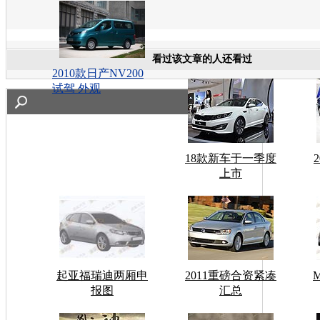
看过该文章的人还看过
2010款日产NV200
试驾 外观
18款新车于一季度
上市
起亚福瑞迪两厢申
2011重磅合资紧凑
报图
汇总