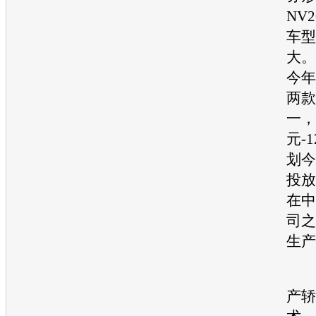
NV2
车型
大。
今年
两款
一，
元-
划今
投放
在中
司之
生产
产
轿