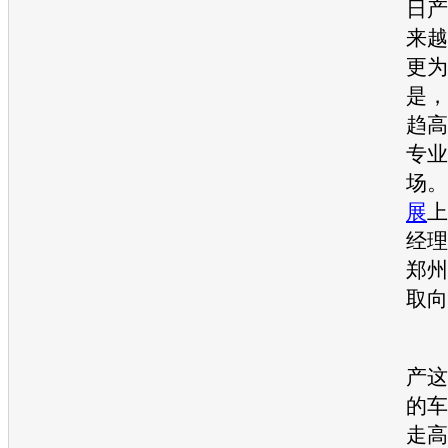
日产
来越
更为
是，
趋高
专业
场。
展
上
经理
郑州
取向
其
产
这
的车
走高