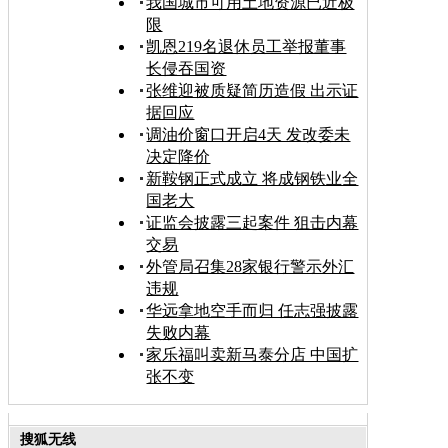
我国城市可用土地资源已近极
限
凯恩219名退休员工举报董事
长侵吞国资
张维迎被质疑简历造假 出示证
据回应
调油价窗口开启4天 发改委未
决定降价
新鞍钢正式成立 将成钢铁业全
国老大
证监会披露三起案件 狙击内幕
交易
外管局召集28家银行警示外汇
违规
华远拿地空手而归 任志强披露
失败内幕
家乐福叫卖新马泰分店 中国扩
张不变
搜狐无线