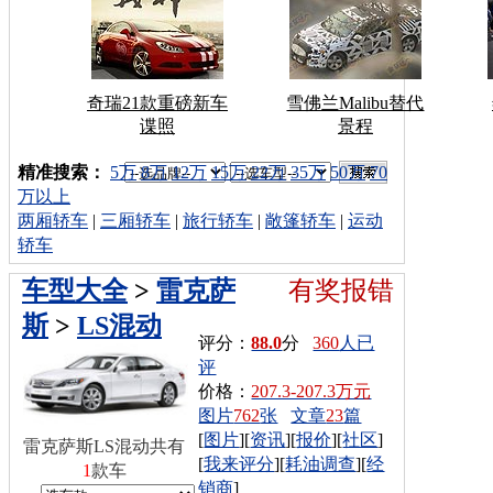
奇瑞21款重磅新车
雪佛兰Malibu替代
谍照
景程
车型搜索：
精准搜索：
5万
8万
12万
15万
22万
35万
50万
70
万以上
两厢轿车
|
三厢轿车
|
旅行轿车
|
敞篷轿车
|
运动
轿车
车型大全
>
雷克萨
有奖报错
斯
>
LS混动
评分：
88.0
分
360
人已
评
价格：
207.3-207.3万元
图片
762
张
文章
23
篇
[
图片
][
资讯
][
报价
][
社区
]
雷克萨斯LS混动共有
[
我来评分
][
耗油调查
][
经
1
款车
销商
]