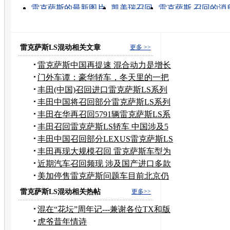
雷克萨斯的最新图片
凯美瑞召回
雷克萨斯 召回的消
雷克萨斯 丰田的消息
雷克萨斯是什么
丰田召回的消
丰田召回事件
丰田召回原因
丰田 召回 启示
丰田召
雷克萨斯LS混动相关文章
更多 >>
雷克萨斯中国再提速 混合动力是增长
点
门外车谭：豪华轿车，冬天里的一把
火
丰田(中国)召回进口雷克萨斯LS系列
轿车
丰田中国将召回部分雷克萨斯LS系列
轿车
丰田在华再召回5791辆雷克萨斯LS系
列
丰田召回雷克萨斯LS轿车 中国涉及5
千辆
丰田中国召回部分LEXUS雷克萨斯LS
系列轿车
丰田再现大规模召回 雷克萨斯车型为
主
近期汽车召回频现 涉及国产进口多款
车型
美加停售雷克萨斯问题车目前北京仍
在售
雷克萨斯LS混动相关热帖
更多>>
混在“花坛”周年记---兼谢各位TX和版
主
虎爷昔年情诗