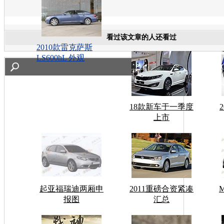
看过该文章的人还看过
2010款雷克萨斯
LS600hL 外观
18款新车于一季度
上市
起亚福瑞迪两厢申
2011重磅合资紧凑
报图
汇总