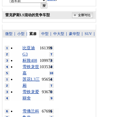
雷克萨斯LS混动的竞争车型
微型
小型
紧凑
中型
中大型
豪华型
SUV
比亚迪
161399
G3
标致408
109973
雪铁龙世
103534
嘉
莲花L3三
95654
厢
雪铁龙爱
93670
丽舍
雪佛兰科
67696