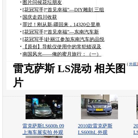
图片问候花坛朋友
[花冠写手]“首见幸福”—DIY雕刻 三组
模特摄影
国庆走四川收获
罪过！刚从新-疆回来，14320公里单
车自驾游！
[花冠写手]“首见幸福”—东南汽车新
V3菱悦品悦会
[花冠写手]赴丽江参加东南汽车的品悦
和试驾活动
【原创】导航仪使用中的常犯错误及
纠正办法
南国风光——俺的蜜月旅行：（一）
娟秀西湖
(
外观
雷克萨斯 LS混动 相关图
片
雷克萨斯LS600h 09
2010款雷克萨斯
2
上海车展实拍 外观
LS600hL 外观
L