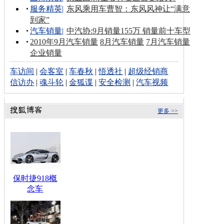
服务精英
|
东风乘用车曹智：东风风神让“满意
到家”
汽车销量
|
中汽协:9月销量155万 销量前十车型
2010年9月汽车销量
8月汽车销量
7月汽车销量
企业销量
车访间
|
会客室
|
车春秋
|
悟透社
|
超级经销商
信访办
|
魂斗轮
|
金狐谍
|
安全检测
|
汽车视频
更多 >>
保时捷918概
念车