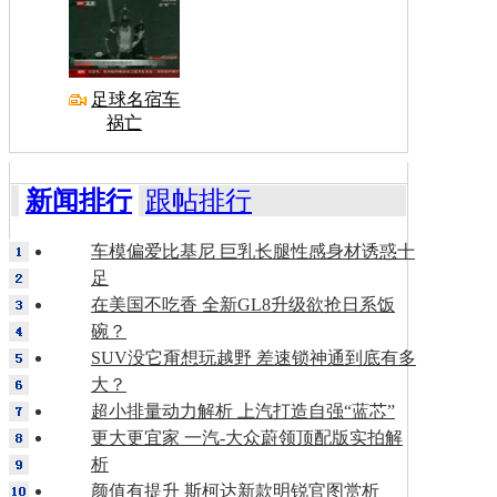
足球名宿车
祸亡
新闻排行
跟帖排行
车模偏爱比基尼 巨乳长腿性感身材诱惑十
足
在美国不吃香 全新GL8升级欲抢日系饭
碗？
SUV没它甭想玩越野 差速锁神通到底有多
大？
超小排量动力解析 上汽打造自强“蓝芯”
更大更宜家 一汽-大众蔚领顶配版实拍解
析
颜值有提升 斯柯达新款明锐官图赏析