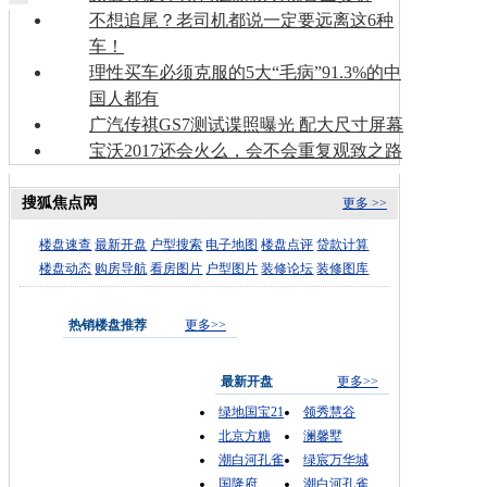
不想追尾？老司机都说一定要远离这6种
车！
理性买车必须克服的5大“毛病”91.3%的中
国人都有
广汽传祺GS7测试谍照曝光 配大尺寸屏幕
宝沃2017还会火么，会不会重复观致之路
搜狐焦点网
更多 >>
楼盘速查
最新开盘
户型搜索
电子地图
楼盘点评
贷款计算
楼盘动态
购房导航
看房图片
户型图片
装修论坛
装修图库
热销楼盘推荐
更多>>
最新开盘
更多>>
绿地国宝21
领秀慧谷
北京方糖
澜馨墅
潮白河孔雀
绿宸万华城
国隆府
潮白河孔雀