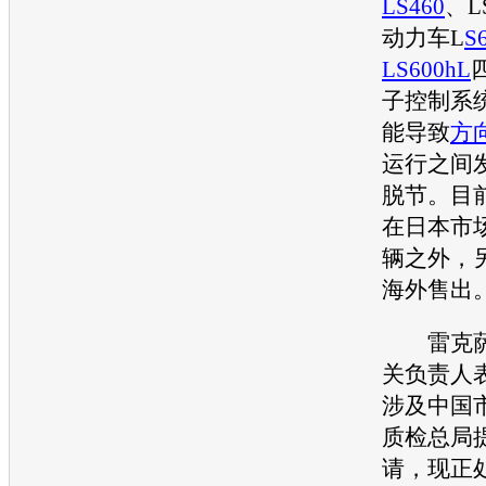
LS460
、
L
动力车L
S
LS600hL
子控制系
能导致
方
运行之间
脱节。目
在日本市场
辆之外，另
海外售出
雷克
关负责人
涉及中国
质检总局
请，现正