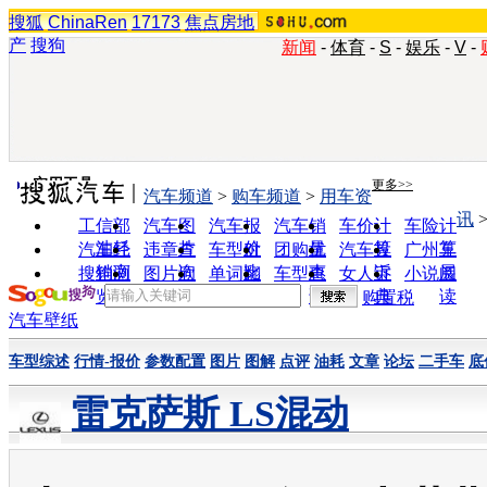
搜狐
ChinaRen
17173
焦点房地
产
搜狗
新闻
-
体育
-
S
-
娱乐
-
V
-
实用工具
更多>>
汽车频道
>
购车频道
>
用车资
讯
工信部
汽车图
汽车报
汽车销
车价计
车险计
油耗
片
价
量
算
算
汽车经
违章查
车型对
团购优
汽车投
广州车
销商
询
比
惠
诉
展
搜狗浏
图片欣
单词翻
车型查
女人宝
小说阅
览器
赏
译
询
典
读
购置税
汽车壁纸
车型综述
行情-报价
参数配置
图片
图解
点评
油耗
文章
论坛
二手车
底
雷克萨斯 LS混动