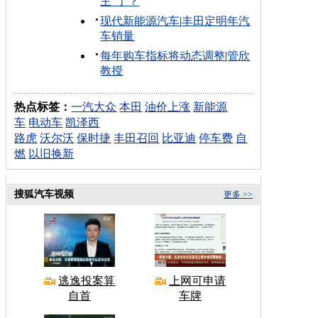
主"了？
现代新能源汽车
|
丰田定明年汽
车销量
每年购车指标将动态调整
|
管欣
教授
热点标签：
一汽大众
本田
油价上涨
新能源
车
电动车
凯泽西
路虎
沃尔沃
保时捷
丰田召回
比亚迪
停车费
自
燃
以旧换新
搜狐汽车视频
更多 >>
逃逸投案算
上网可申请
自首
车牌