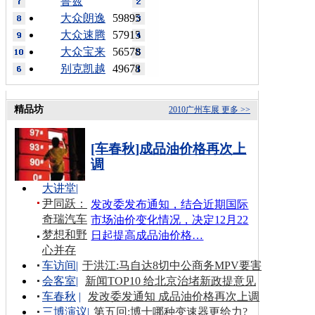
鲁兹
大众朗逸
59895
大众速腾
57915
大众宝来
56578
别克凯越
49678
精品坊
2010广州车展
更多 >>
[车春秋]成品油价格再次上
调
大讲堂
|
尹同跃：
发改委发布通知，结合近期国际
奇瑞汽车
市场油价变化情况，决定12月22
梦想和野
日起提高成品油价格…
心并存
车访间
|
于洪江:马自达8切中公商务MPV要害
会客室
|
新闻TOP10 给北京治堵新政提意见
车春秋
|
发改委发通知 成品油价格再次上调
三博演议
|
第五回:博士哪种变速器更给力?