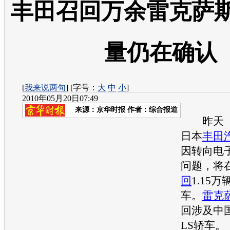
丰田召回万余雷克萨斯
量仍在确认
[
我来说两句
] [字号：
大
中
小
]
2010年05月20日07:49
来源：
京华时报
作者：综合报道
昨天（5
日本
丰田
因转向电
问题，将
回
1.15万
车。
雷克
回
涉及中
LS轿车。