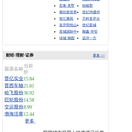
宏泰·美墅
铂铭郡
廊坊新世界
世纪鸿通州
智汇雅苑
万科首开台
首开熙悦山
世纪星城
首城国际中
顺鑫·华玺
绿城·御园
远洋一方
财经·理财·证券
更多 >>
当前
股票名称
价
晋亿实业
15.84
晋西车轴
21.81
哈飞股份
36.92
巨轮股份
14.58
交运股份
8.99
渤海活塞
12.44
更多