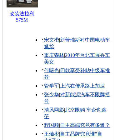
改装法拉利
575M
宋文楷
|
新普瑞斯衬中国电动车
尴尬
重庆森林
|
2010年台北车展香车
美女
何曙光
|
四款享受补贴中级车推
荐
管学军
|
上汽在传承路上加速
张少华
|
对新能源汽车不限牌摇
号
清风网影
|
北京限购 车企也迷
茫
程国顺
|
自主高端究竟有多难？
王灿彬
|
自主品牌究竟谁"自