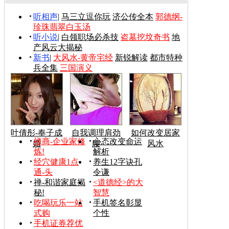
听相声
|
马三立逗你玩
济公传全本
郭德纲-
珍珠翡翠白玉汤
听小说
|
白领职场必杀技
盗墓挖坟奇书
地
产风云大揭秘
新书
|
大风水-黄帝宅经
新锐解读
都市特种
兵全集
三国演义
叶倩彤-奉子成
自我调理肩劲
如何改变居家
禅商-企业家修
心态改变命运
婚
腰
风水
炼!
解析
经穴健康1点
养生12字诀孔
通-头
令谦
禅-和谐家庭揭
<道德经>的大
秘!
智慧
吃喝玩乐一站
手机签名彰显
式购
个性
手机证券荐优