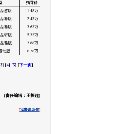
型
指导价
订金
提车周期
有无现车
动品悠版
11.48
万
有
动品雅版
12.43
万
有
动品雅版
13.63
万
有
2000
元
半个月
动品轩版
15.33
万
无
动品雅版
13.88
万
无
运动版
16.28
万
无
[3] [
4
] [
5
] [
下一页
]
(责任编辑：王振超)
[
我来说两句
]