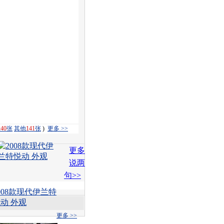
240
张
其他
141
张
)
更多 >>
更多
说两
句>>
008款现代伊兰特
动 外观
更多 >>