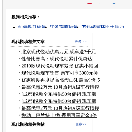
开心网
人人网
豆瓣
搜狗相关推荐：
转发至：
如何提升销量
江淮瑞鹰销量
万科销量环比大跌70
车型销量的消息
怎样才能提高销量
汽车销量
凡客
vancl销量
手机销量排行榜
奶粉销量排行榜
现代悦动相关文章
更多 >>
北京现代悦动优惠万元 现车送3千元
装潢
性价比更高：现代悦动累计优惠达
8000元
2010款现代悦动现车紧张 优惠小幅回
收
现代悦动现车销售 购车可享3000元补
贴
优惠额度再度提高 悦动1.6L最高让利5
千
最高优惠2万元 10月热销A级车行情摸
底
[成都]悦动全系特供50台促销 现车颜
色足
[成都]悦动全系特供50台促销 现车颜
色足
最高优惠2万元 10月热销A级车行情摸
底
悦动、伊兰特上牌0费用再享定金3倍
抵用
现代悦动相关热帖
更多>>