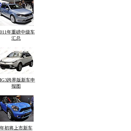
2011年重磅中级车
汇总
MG3跨界版新车申
报图
年初将上市新车