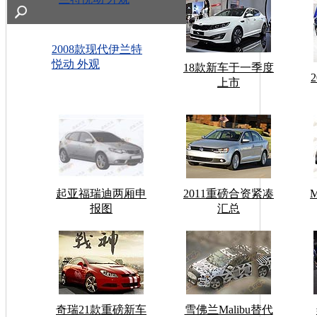
2008款现代伊兰特
悦动 外观
18款新车于一季度
上市
起亚福瑞迪两厢申
2011重磅合资紧凑
报图
汇总
奇瑞21款重磅新车
雪佛兰Malibu替代