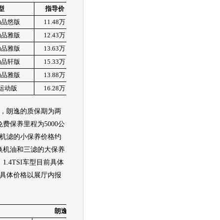
型
指导价
现价
市场情况
动品悠版
11.48
万
11.48
万
动品雅版
12.43
万
12.43
万
动品雅版
13.63
万
13.63
万
无现金优惠，店内有
少量现车
动品轩版
15.33
万
15.33
万
动品雅版
13.88
万
13.88
万
运动版
16.28
万
16.28
万
，
朗逸
的质保期为两
费保养里程为5000公
机滤的小保养价格约
更换机油和三滤的大保养
1.4TSI车型目前具体
具体价格以展厅内报
朗逸
现车情况