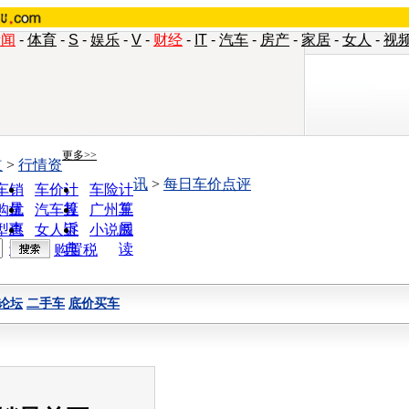
新闻
-
体育
-
S
-
娱乐
-
V
-
财经
-
IT
-
汽车
-
房产
-
家居
-
女人
-
视
更多>>
道
>
行情资
讯
>
每日车价点评
车销
车价计
车险计
量
算
算
购优
汽车投
广州车
惠
诉
展
型查
女人宝
小说阅
询
典
读
购置税
论坛
二手车
底价买车