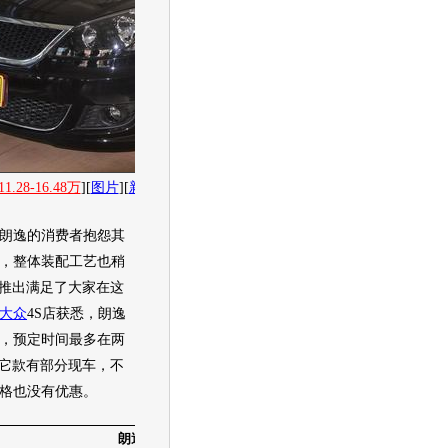
11.28-16.48万
][
图片
][
新闻
][
社区
][
经销商报价
11.28
万起
]
朗逸
的消费者抱怨其
，整体装配工艺也稍
的推出满足了大家在这
大众
4S店获悉，
朗逸
，预定时间最多在两
其它款有部分现车，不
格也没有优惠。
朗逸
价格表