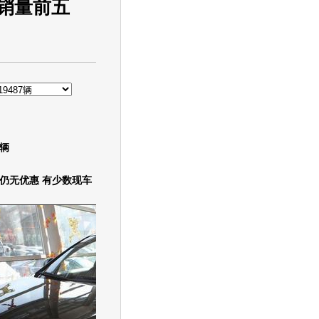
车销量前五
7辆
无优惠 有少数现车