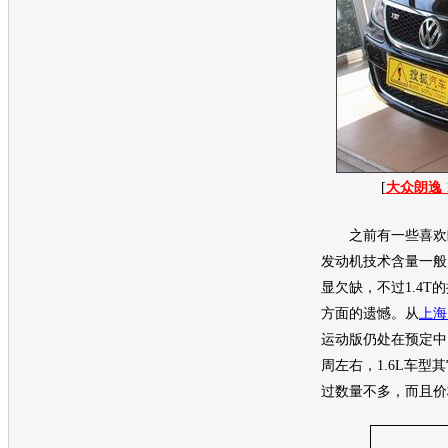
[
大众朗逸
之前有一些喜欢
发动机
技术含量一般
显欠缺，不过1.4T
方面的遗憾。从
上海
运动版仍处在预定中
周左右，1.6L车型
过数量不多，而且价