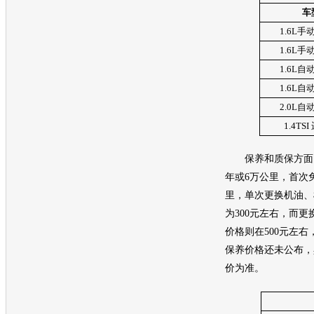
车
1.6L
手
1.6L
手
1.6L
自
1.6L
自
2.0L
自
1.4TSI
保养和质保方面
年或6万公里，首次免
里，单次更换机油、
为300元左右，而
价格则在500元左右，
保养价格还未公布，
价为准。