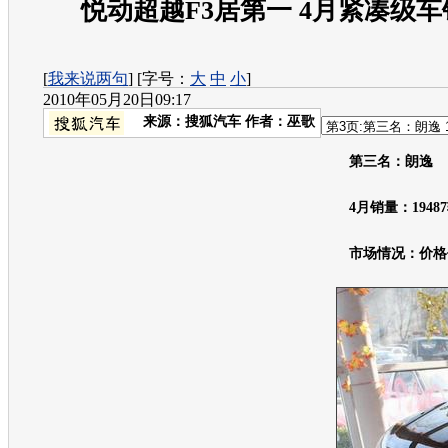
悦动超越F3居第一 4月紧凑级
[
我来说两句
] [字号：
大
中
小
]
2010年05月20日09:17
来源：
搜狐汽车
作者：巫歌
第三名：
朗逸
4月销量：1948
市场情况：价格仍