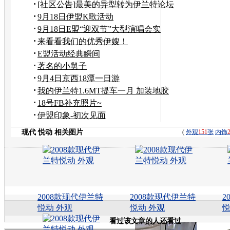
[社区公告]最美的异型转为伊兰特论坛
正式斑竹
9月18日伊盟K歌活动
9月18日E盟“迎双节”大型演唱会实
录！
来看看我们的优秀伊嫂！
E盟活动经典瞬间
著名的小舅子
9月4日京西18潭一日游
我的伊兰特1.6MT提车一月 加装地胶
改装！附超
18号FB补充照片~
伊盟印象-初次见面
现代 悦动 相关图片
(
外观
151
张
内饰
2008款现代伊兰特
2008款现代伊兰特
2
悦动 外观
悦动 外观
悦
看过该文章的人还看过