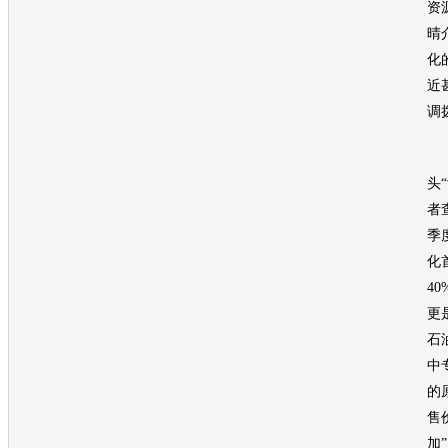
资
晴
化
近
调
但
头
者
季
化
4
更
石
中
的
售
加