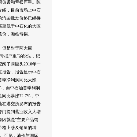
源偏紧和亏损严重。陈
介绍，目前市场上中石
的汽柴批发价格已经接
甚至低于中石化的大区
拨价，濒临亏损。
是对于两大巨
“亏损严重”的说法，记
查阅了两巨头2010年一
度报告，报告显示中石
首季净利润同比大涨
0%，而中石油首季利润
是同比暴涨72.7%，中
油在港交所发布的报告
专门提到营业收入大增
原因就是“主要产品销
价格上涨及销量的增
”。可见，
油价
与国际