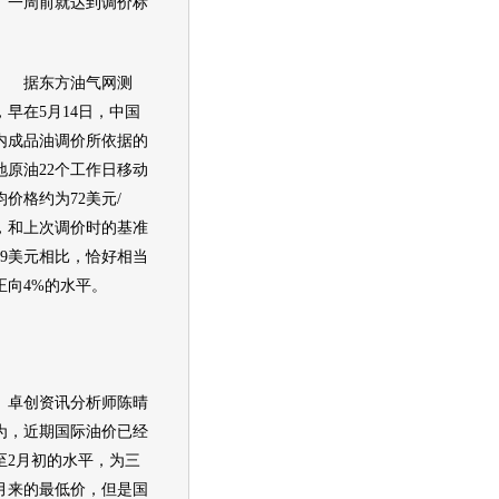
周前就达到调价标
东方油气网测
，早在5月14日，中国
内成品油调价所依据的
地原油22个工作日移动
均价格约为72美元/
，和上次调价时的基准
79美元相比，恰好相当
正向4%的水平。
创资讯分析师陈晴
为，近期国际
油价
已经
至2月初的水平，为三
月来的最低价，但是国