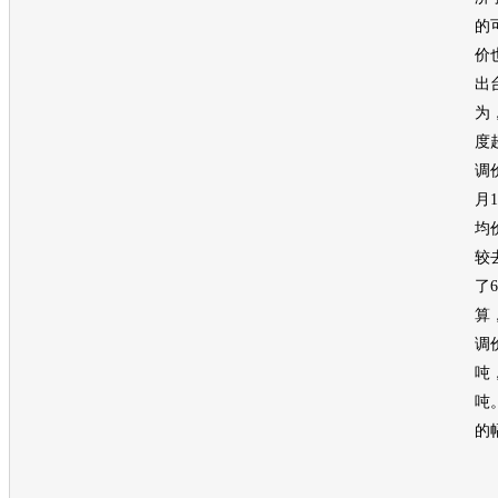
的
价
出
为
度
调
月
均
较
了
算
调
吨
吨
的
虽