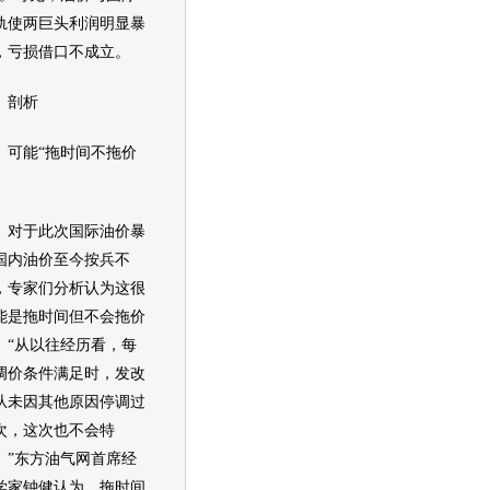
轨使两巨头利润明显暴
，亏损借口不成立。
剖析
能“拖时间不拖价
于此次国际
油价
暴
国内
油价
至今按兵不
，专家们分析认为这很
能是拖时间但不会拖价
。“从以往经历看，每
调价条件满足时，发改
从未因其他原因停调过
次，这次也不会特
。”东方油气网首席经
学家钟健认为，拖时间