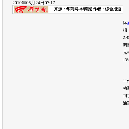
2010年05月24日07:17
来源：
华商网-华商报
作者：综合报道
截
际
桶
2
调
元
13
按
工
动
到
油