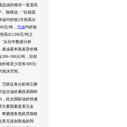
成品
油价
格却一直居高
下。陈晴说：“目前国
柴油均价较2月初高出
00元/吨，
汽油
均价较
月初高出1200元/吨之
。”从往年数据分析
，柴油基本面差异价格
200~300元/吨，目前
油价
格至少还有300元/
的泡沫空间。
联证券分析师王桥
析这次
油价
暴跌原因时
为，此次国际
油价
快速
滑主要因素是美元走
。希腊债务危机导致欧
兑美元连创新低的同