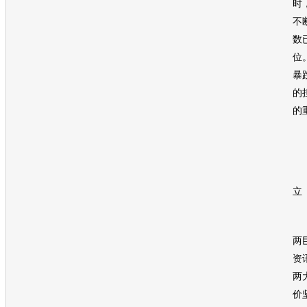
时
不
数
位
暴
的
的
两
立
为
两
资
两
价