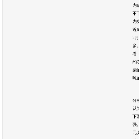
内
不
内
近6
2
多
看
约在
柴
吨
万
分
认
下
强
元