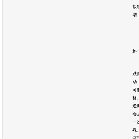
接
增
可
格”
对
跌
动
可
格
逢
委
一
殊
济