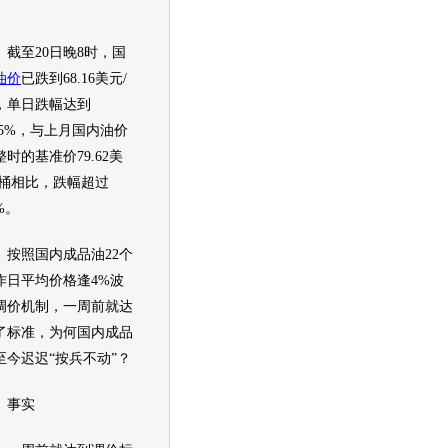
至20日晚8时，国
油价
已跌到68.16美元/
，单日跌幅达到
.45%，与上月国内
油价
整时的基准价79.62美
/桶相比，跌幅超过
%。
照国内成品油22个
作日平均价格逢4%波
调价机制，一周前就达
了标准，为何国内成品
至今迟迟“按兵不动”？
事实