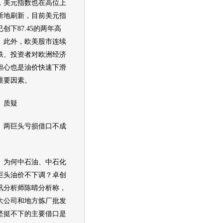
，美元指数也在高位上
断地刷新，目前美元指
已创下87.45的两年高
。此外，欧美股市连续
跌、投资者对欧洲经济
担心也是
油价
快速下滑
重要因素。
质疑
巨头亏损借口不成
何中石油、中石化
巨头
油价
不下调？卓创
讯分析师陈晴分析称，
大公司和地方炼厂批发
坚挺不下的主要借口是