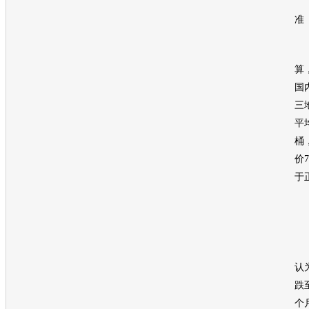
一
准
据
算
国
三
平
桶
价
于
卓
认
跌
个