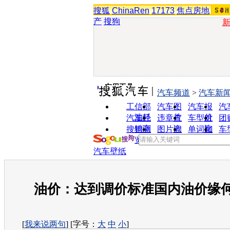
搜狐
ChinaRen
17173
焦点房地
产
搜狗
实用工具
汽车频道
>
汽车新
工信部
汽车图
汽车报
汽
油耗
片
价
汽车经
违章查
车型对
团
销商
询
比
搜狗浏
图片欣
单词翻
车
览器
赏
译
汽车壁纸
油价：达到调价标准国内油价缘
[
我来说两句
] [字号：
大
中
小
]