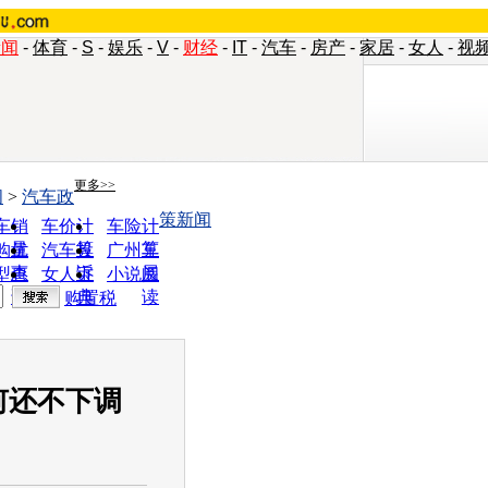
新闻
-
体育
-
S
-
娱乐
-
V
-
财经
-
IT
-
汽车
-
房产
-
家居
-
女人
-
视
更多>>
闻
>
汽车政
策新闻
车销
车价计
车险计
量
算
算
购优
汽车投
广州车
惠
诉
展
型查
女人宝
小说阅
询
典
读
购置税
何还不下调