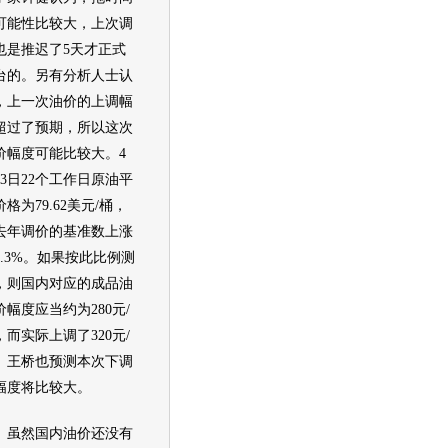
可能性比较大，上次调
也是推迟了5天才正式
台的。另有分析人士认
，上一次
油价
的上调幅
超过了预期，所以这次
价幅度可能比较大。4
13日22个工作日原油平
价格为79.62美元/桶，
去年调价的基准数上涨
6.3%。如果按此比例测
，则国内对应的成品油
价幅度应当约为280元/
，而实际上调了320元/
。王桥也预测本次下调
幅度将比较大。
然国内
油价
还没有